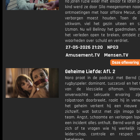
na jaren ruzie weer met elkaar te laten p
kind werd ze door Sila meegenomen naa
ontmoetingen met haar affaire Mesut, di
verborgen moest houden. Toen de 
uitkwam, viel het gezin uiteen en s
Usman. Nu wil Belinay het goedmaken, 
het verleden open te breken, ontdekt ze
waarheden over schuld en verdriet.
27-05-2026 21:20
NPO3
Amusement.TV
Mensen.TV
Geheime Liefde: Afl. 2
Nora praat in de podcast met Bernd (31
rugbyspeler: dominant, succesvol en het
van de klassieke alfaman. Wann
onverwachte seksuele ervaring zi
rolpatroon doorbreekt, raakt hij in verw
het geheim verkent hij een nieuwe 
zichzelf, wat botst met zijn imago b
team. Angst, schaamte en verlangen lope
een incident alles onthult. Bernd wordt
zich af te vragen wie hij werkelijk 
leiderschap, controle en respect 
betekenen.