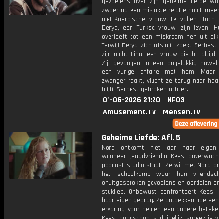
gevoelens over zijn geheime liefde wors
zwoer na een mislukte relatie nooit mee
niet-Koerdische vrouw te vallen. Toch 
Derya, een Turkse vrouw, zijn leven. Hu
overleeft tot een miskraam hen uit elka
Terwijl Derya zich afsluit, zoekt Serbest 
zijn nicht Lina, een vrouw die hij altijd
Zij, gevangen in een ongelukkig huwelij
een vurige affaire met hem. Maar 
zwanger raakt, vlucht ze terug naar haa
blijft Serbest gebroken achter.
01-06-2026 21:20
NPO3
Amusement.TV
Mensen.TV
Geheime Liefde: Afl. 5
Nora ontkomt niet aan haar eigen 
wanneer jeugdvriendin Kees onverwach
podcast studio staat. Ze wil met Nora p
het schoolkamp waar hun vriendsc
onuitgesproken gevoelens en oordelen o
stukliep. Onbewust confronteert Kees,
haar eigen gedrag. Ze ontdekken hoe een
ervaring voor beiden een andere beteken
Kees' boodschap is duidelijk: spreek je 