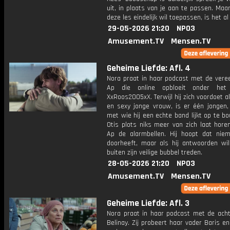
uit, in plaats van je aan te passen. Maa
deze les eindelijk wil toepassen, is het al 
29-05-2026 21:20
NPO3
Amusement.TV
Mensen.TV
Geheime Liefde: Afl. 4
Nora praat in haar podcast met de ver
Ap die online opbloeit onder het 
XxRoos2005xX. Terwijl hij zich voordoet a
en sexy jonge vrouw, is er één jongen, 
met wie hij een echte band lijkt op te b
Otis plots niks meer van zich laat hore
Ap de alarmbellen. Hij hoopt dat ni
doorheeft, maar als hij antwoorden wil
buiten zijn veilige bubbel treden.
28-05-2026 21:20
NPO3
Amusement.TV
Mensen.TV
Geheime Liefde: Afl. 3
Nora praat in haar podcast met de achtt
Belinay. Zij probeert haar vader Baris e