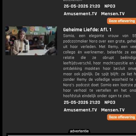
26-05-2026 21:20
NPO3
Amusement.TV
Mensen.TV
Geheime Liefde: Afl. 1
Samia, een elegante vrouw van 55,
podcastmaker Nora over een grote, gehei
uit haar verleden. Met Remy, een vee
collega én werknemer, beleefde ze ee
relatie die ze abrupt beëindig
leeftijdsverschil, haar machtspositie en
ontdekking maakten haar besluit onverm
maar ook pijnlijk. De spijt blijft: ze liet
zonder Remy de volledige waarheid te d
Nora's podcast doet Samia een laatste 
haar verhaal te vertellen en het ona
hoofdstuk eindelijk onder ogen te zien.
25-05-2026 21:20
NPO3
Amusement.TV
Mensen.TV