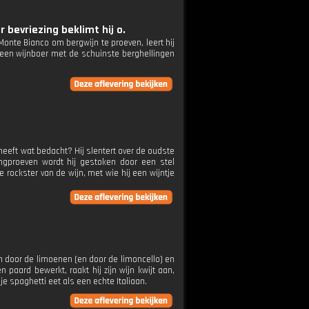
r bevriezing beklimt hij o.
 Monte Bianco om bergwijn te proeven, leert hij
en wijnboer met de schuinste berghellingen
 heeft wat bedacht? Hij slentert over de oudste
ningproeven wordt hij gestoken door een stel
ockster van de wijn, met wie hij een wijntje
en door de limoenen (en door de limoncello) en
 paard bewerkt, raakt hij zijn wijn kwijt aan,
je spaghetti eet als een echte Italiaan.