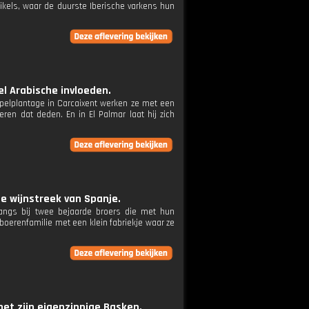
ikels, waar de duurste Iberische varkens hun
el Arabische invloeden.
appelplantage in Carcaixent werken ze met een
eren dat deden. En in El Palmar laat hij zich
te wijnstreek van Spanje.
 langs bij twee bejaarde broers die met hun
 boerenfamilie met een klein fabriekje waar ze
met zijn eigenzinnige Basken.