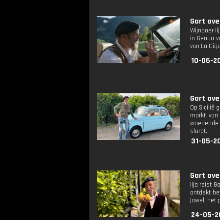
Gort ove
Wijnboer Il
in Genua v
van La Ciqu
10-06-20
Gort ove
Op Sicilië 
markt van 
woedende b
slurpt.
31-05-2
Gort ove
Ilja reist
ontdekt he
jawel, het 
24-05-2