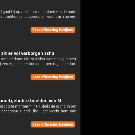
and gaat hij op zoek naar de invloed van de oude
et traditioneel pitabrood en waant zich op een
t zit er vol verborgen scha
bijzondere kaas die zo lekker was dat zij moest
hij een wijn die het kan opnemen tegen de dure
a. onuitgehakte beelden van M
de grootste marmermijnen, duikt de grond in om
 Toscaanse eiland Elba. Daar wacht hem een