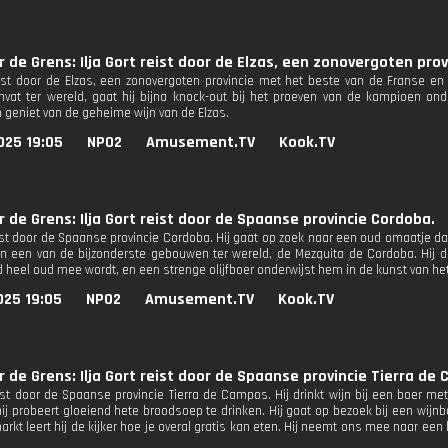
r de Grens: Ilja Gort reist door de Elzas, een zonovergoten pro
reist door de Elzas, een zonovergoten provincie met het beste van de Franse en D
nvat ter wereld, gaat hij bijna knock-out bij het proeven van de kampioen on
n geniet van de geheime wijn van de Elzas.
025 19:05
NPO2
Amusement.TV
Kook.TV
r de Grens: Ilja Gort reist door de Spaanse provincie Cordoba.
reist door de Spaanse provincie Cordoba. Hij gaat op zoek naar een oud omaatje d
n een van de bijzonderste gebouwen ter wereld, de Mezquita de Cordoba. Hij d
heel oud mee wordt, en een strenge olijfboer onderwijst hem in de kunst van het s
025 19:05
NPO2
Amusement.TV
Kook.TV
r de Grens: Ilja Gort reist door de Spaanse provincie Tierra de
eist door de Spaanse provincie Tierra de Campos. Hij drinkt wijn bij een boer met
ij probeert gloeiend hete broodsoep te drinken. Hij gaat op bezoek bij een wijn
rkt leert hij de kijker hoe je overal gratis kan eten. Hij neemt ons mee naar een