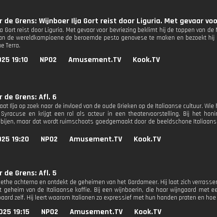
r de Grens: Wijnboer Ilja Gort reist door Liguria. Met gevaar voo
ja Gort reist door Liguria. Met gevaar voor bevriezing beklimt hij de toppen van de
an de wereldkampioene de beroemde pesto genovese te maken en bezoekt hij e
e Terra.
25 19:10
NPO2
Amusement.TV
Kook.TV
r de Grens: Afl. 6
gaat Ilja op zoek naar de invloed van de oude Grieken op de Italiaanse cultuur. Wie
Syracuse en krijgt een rol als acteur in een theatervoorstelling. Bij het ho
ijen, maar dat wordt ruimschoots goedgemaakt door de beeldschone Italiaanse r
025 19:20
NPO2
Amusement.TV
Kook.TV
r de Grens: Afl. 5
 Goethe achterna en ontdekt de geheimen van het Gardameer. Hij laat zich verrass
t geheim van de Italiaanse koffie. Bij een wijnboerin, die haar wijngaard met een
paard zelf. Hij leert waarom Italianen zo expressief met hun handen praten en hoe 
025 19:15
NPO2
Amusement.TV
Kook.TV