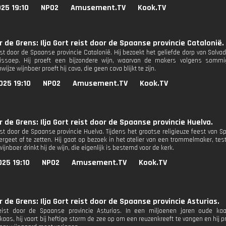
25 19:10
NPO2
Amusement.TV
Kook.TV
r de Grens: Ilja Gort reist door de Spaanse provincie Catalonië.
eist door de Spaanse provincie Catalonië. Hij bezoekt het geliefde dorp van Salvad
 vissoep. Hij proeft een bijzondere wijn, waarvan de makers volgens sommi
wijze wijnboer proeft hij cava, die geen cava blijkt te zijn.
025 19:10
NPO2
Amusement.TV
Kook.TV
r de Grens: Ilja Gort reist door de Spaanse provincie Huelva.
reist door de Spaanse provincie Huelva. Tijdens het grootse religieuze feest van 
 vergeet af te zetten. Hij gaat op bezoek in het atelier van een trommelmaker, te
ijnboer drinkt hij de wijn, die eigenlijk is bestemd voor de kerk.
25 19:10
NPO2
Amusement.TV
Kook.TV
r de Grens: Ilja Gort reist door de Spaanse provincie Asturias.
reist door de Spaanse provincie Asturias. In een miljoenen jaren oude kaas
s, hij vaart bij heftige storm de zee op om een reuzenkreeft te vangen en hij pro