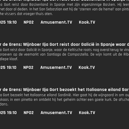
lja Gort reist door Baskenland in Spanje met zijn eigenzinnige Basken. Hij lee
t daar al deden. In het San Sebastian eet hij de 'sterren van de hemel' aan pintxos
e vissers dat vroeger thuis aten.
25 19:10
NPO2
Amusement.TV
Kook.TV
r de Grens: Wijnboer Ilja Gort reist door Galicië in Spanje waar
ja Gort reist door Galicië in Spanje, waar de Keltische roots nog overal terug te v
 proeven op de veemarkt van Santiago de Compostella. De wijn komt uit de Ri
diepe kloof.
25 19:10
NPO2
Amusement.TV
Kook.TV
r de Grens: Wijnboer Ilja Gort bezoekt het Italiaanse eiland Sar
ja Gort bezoekt het Italiaanse eiland Sardinië. Hier gaat hij de wijngaard in om 
nokaas in een pinetto en ontdekt hij het geheim achter een goeie kurk. De afsc
dans.
25 19:10
NPO2
Amusement.TV
Kook.TV