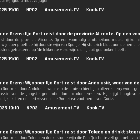
haar wijngaard moet verjagen.
025 19:10
NPO2
Amusement.TV
Kook.TV
r de Grens: Ilja Gort reist door de provincie Alicante. Op een 
reist door de provincie Alicante. Op een voormalig pirateneiland maakt hij ken
 wijnboer proeft de hij duurste wijn van Spanje. Hij stelt zich bloot aan de heme
sters getrakteerd op 'de lekkerste vieze wijn die hij ooit gedronken heeft'.
025 19:10
NPO2
Amusement.TV
Kook.TV
r de Grens: Wijnboer Ilja Gort reist door Andalusië, waar van de
ja Gort reist door Andalusië, waar van de druiven hier bijna alleen sherry wordt ge
assie van de jongste generatie flamencodanseressen. Hij krijgt hoogtevre
rlijke kliffen en leert vissen in de Romeinse zoutmeren van Cadiz.
025 19:10
NPO2
Amusement.TV
Kook.TV
r de Grens: Wijnboer Ilja Gort reist door Toledo en drinkt stoer
ja Gort reist door Toledo en drinkt stoere wijn die Don Quichotte zelf geproefd zo