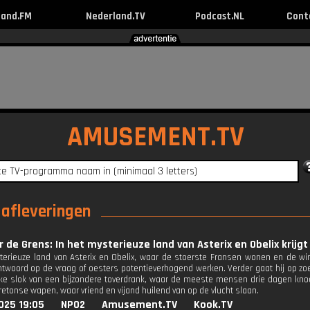
land.FM
Nederland.TV
Podcast.NL
Cont
AMUSEMENT.TV
e afleveringen
r de Grens: In het mysterieuze land van Asterix en Obelix krijgt 
terieuze land van Asterix en Obelix, waar de stoerste Fransen wonen en de wind 
antwoord op de vraag of oesters potentieverhogend werken. Verder gaat hij op z
inke slok van een bijzondere toverdrank, waar de meeste mensen drie dagen kno
etonse wapen, waar vriend en vijand huilend van op de vlucht slaan.
025 19:05
NPO2
Amusement.TV
Kook.TV