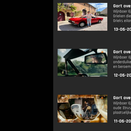
Gort over
Wijnboer Il
Grieken die
Grieks eila
13-06-20
Gort ove
Wijnboer Il
onderduiken
en beroem
12-06-20
Gort ove
Wijnboer I
oude Etrus
plaatselijke
11-06-20