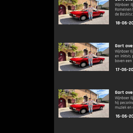
Wijnboer I
Romeinen he
de Baskisch
18-06-20
Gort ove
Wijnboer Il
en inktvis
boven een 
17-06-20
Gort ove
Wijnboer Il
hij pecori
muziek en 
16-06-20