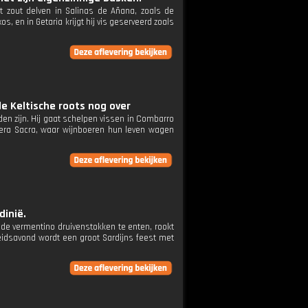
rt zout delven in Salinas de Añana, zoals de
, en in Getaria krijgt hij vis geserveerd zoals
 de Keltische roots nog over
inden zijn. Hij gaat schelpen vissen in Combarro
bera Sacra, waar wijnboeren hun leven wagen
dinië.
oude vermentino druivenstokken te enten, rookt
heidsavond wordt een groot Sardijns feest met