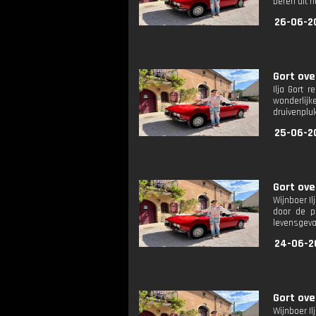
beren uit 
26-06-2
Gort ove
Ilja Gort 
wonderlijke
druivenpluk
25-06-2
Gort ove
Wijnboer Il
door de p
levensgevaa
24-06-2
Gort ove
Wijnboer Il