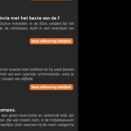
vincie met het beste van de F
uitse invloeden. In de Elzas ontdekt Ilja het
der de stinkkazen, duikt in een zwembad van
at kan toveren met knoflook en hij weet binnen
rinkt van een speciale schimmelwijn, waar je
lorpen van olijfolie.
 Campos.
 een groen toverstokje en verbrandt lelijk zijn
boer, die wijn maakt zoals in de middeleeuwen
 heerlijke stad, waarvan hij de naam weigert te