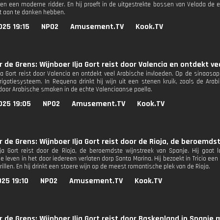
en een moderne ridder. En hij proeft in de uitgestrekte bossen van Velada de e
it aan te danken hebben.
025 19:15
NPO2
Amusement.TV
Kook.TV
r de Grens: Wijnboer Ilja Gort reist door Valencia en ontdekt ve
lja Gort reist door Valencia en ontdekt veel Arabische invloeden. Op de sinaas
rrigatiesysteem. In Requena drinkt hij wijn uit een stenen kruik, zoals de Arabi
door Arabische smaken in de echte Valenciaanse paella.
025 19:05
NPO2
Amusement.TV
Kook.TV
r de Grens: Wijnboer Ilja Gort reist door de Rioja, de beroemds
lja Gort reist door de Rioja, de beroemdste wijnstreek van Spanje. Hij gaat
 leven in het door iedereen verlaten dorp Santa Marina. Hij bezoekt in Tricio een
rillen. En hij drinkt een stoere wijn op de meest romantische plek van de Rioja.
25 19:10
NPO2
Amusement.TV
Kook.TV
r de Grens: Wijnboer Ilja Gort reist door Baskenland in Spanje 