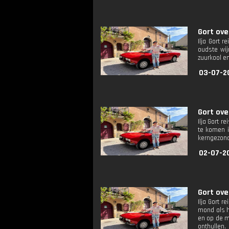
Gort ove
Ilja Gort 
oudste wij
zuurkool e
03-07-2
Gort ove
Ilja Gort 
te komen i
kerngezond 
02-07-2
Gort ove
Ilja Gort r
mond als h
en op de ma
onthullen.