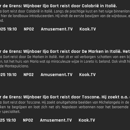
 de Grens: Wijnboer Ilja Gort reist door Calabrië in Italië.
ja Gort reist door Calabrië in Italië. Langs de prachtige kust en het ruige binnenl
 hier de landbouw introduceerden. Hij vindt de eerste bewijzen van de wijnbouw, e
nd.
25 19:10
NPO2
Amusement.TV
Kook.TV
r de Grens: Wijnboer Ilja Gort reist door De Marken in Italië. He
ja Gort reist door De Marken in Italië. Het zit er vol verborgen schatten: van een 
, tot het huis van Maria wat op miraculeuze wijze in Loreto is beland. Ook vindt 
de Montepulciano.
25 19:10
NPO2
Amusement.TV
Kook.TV
r de Grens: Wijnboer Ilja Gort reist door Toscane. Hij zoekt o.
lja Gort reist door Toscane. Hij zoekt onuitgehakte beelden van Michelangelo in 
ken te begrijpen en laat zich net als Napoleon verbannen naar het beroemde
 specialiteit.
25 19:10
NPO2
Amusement.TV
Kook.TV