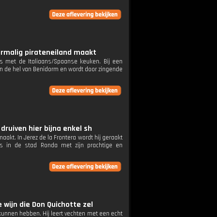
voormalig pirateneiland maakt
nis met de Italiaans/Spaanse keuken. Bij een
l en de hel van Benidorm en wordt door zingende
 druiven hier bijna enkel sh
maakt. In Jerez de la Frontera wordt hij geraakt
es in de stad Ronda met zijn prachtige en
e wijn die Don Quichotte zel
u kunnen hebben. Hij leert vechten met een echt