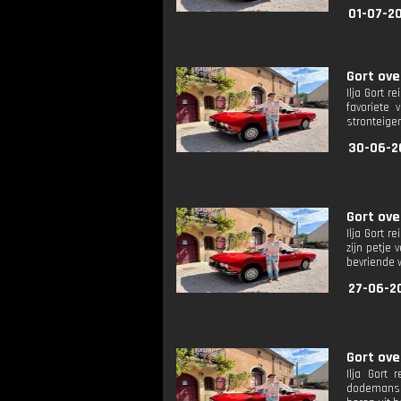
01-07-20
Gort ove
Ilja Gort r
favoriete
stronteigen
30-06-2
Gort ove
Ilja Gort 
zijn petje
bevriende w
27-06-20
Gort ove
Ilja Gort 
dodemanskaa