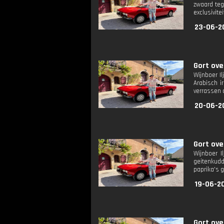
zwaard teg
exclusivite
23-06-2
Gort ove
Wijnboer I
Arabisch i
verrassen 
20-06-2
Gort ove
Wijnboer I
geitenkudde
paprika's g
19-06-20
Gort ove