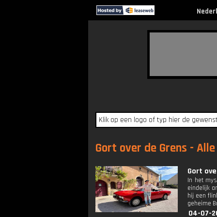
Neder
Gort over de Grens - All
Gort ove
In het mys
eindelijk 
hij een fl
geheime Br
04-07-2