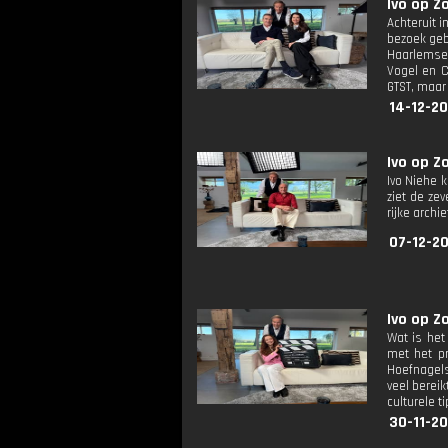
Ivo op Z
Achteruit 
bezoek geb
Haarlemse 
Vogel en C
GTST, maar 
14-12-20
Ivo op Z
Ivo Niehe 
ziet de ze
rijke archi
07-12-20
Ivo op Z
Wat is het
met het pr
Hoefnagels
veel bereik
culturele ti
30-11-20