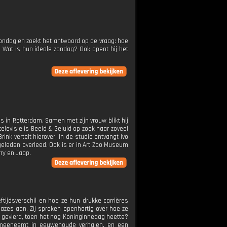
 zondag en zoekt het antwoord op de vraag: hoe
 Wat is hun ideale zondag? Ook opent hij het
s in Rotterdam. Samen met zijn vrouw blikt hij
elevisie is Beeld & Geluid op zoek naar zoveel
k vertelt hierover. In de studio ontvangt Ivo
r geleden overleed. Ook is er in Art Zoo Museum
ry en Jaap.
eftijdsverschil en hoe ze hun drukke carrières
azes aan. Zij spreken openhartig over hoe ze
 gevierd, toen het nog Koninginnedag heette?
rs meeneemt in eeuwenoude verhalen, en een