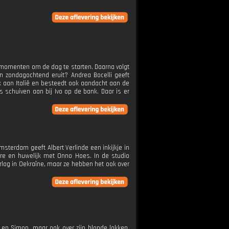
kmomenten om de dag te starten. Daarna volgt
jn zondagochtend eruit? Andrea Bocelli geeft
ek aan Italië en besteedt ook aandacht aan de
 schuiven aan bij Ivo op de bank. Daar is er
Amsterdam geeft Albert Verlinde een inkijkje in
ière en huwelijk met Onno Hoes. In de studio
rlog in Oekraïne, maar ze hebben het ook over
k en Simon, maar ook over zijn blonde lokken.