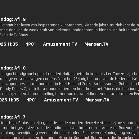
ondag: Afl. 9
kijkt naar het leven van inspirerende kunstenaars, kiest de juiste muziek voor de
vende dag van de week eruit van bekende landgenoten in binnen- en buitenland?
ef van de TV Show.
26 11:05
NPO1
Amusement.TV
Mensen.TV
ondag: Afl. 8
ondagochtendgevoel opent Leendert Huijzer, beter bekend als Lee Towers, zijn hui
ijn lange en veelbewogen carrière. Voor het 75-jarig bestaan van de Nederlandse t
rops, opnames en memorabilia in Heel Holland Zoekt. Ambassadeur Robert ten Brin
Candy Dulfer. Zij vertelt over haar carrière en haar band met Prince, die tien jaa
een bijzondere tentoonstelling te zien van de wereldberoemde taxidermisten Fer
026 11:05
NPO1
Amusement.TV
Mensen.TV
ondag: Afl. 7
cteur Hajo Bruins en zijn geliefde Linde van den Heuvel vertellen zij over hun le
 met het gezinsleven. In de studio schuiven broer en zus André en Roxeanne H
jarenlange verwijdering weer hebben hervonden. En hoe werd Koningsdag vroeger
wee culturele tips: een tentoonstelling in Kunsthal Rotterdam die bezoeke