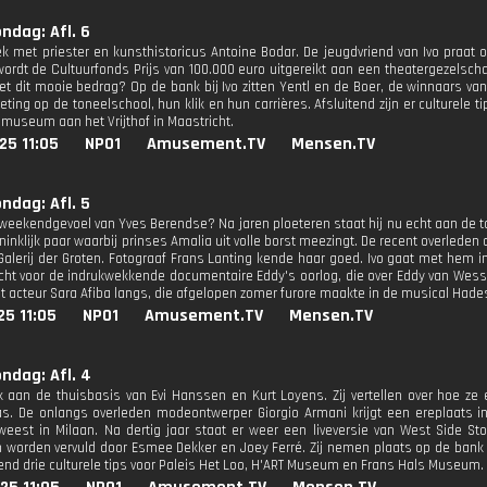
ondag: Afl. 6
k met priester en kunsthistoricus Antoine Bodar. De jeugdvriend van Ivo praat ov
wordt de Cultuurfonds Prijs van 100.000 euro uitgereikt aan een theatergezelscha
t dit mooie bedrag? Op de bank bij Ivo zitten Yentl en de Boer, de winnaars van 
ting op de toneelschool, hun klik en hun carrières. Afsluitend zijn er culturele
omuseum aan het Vrijthof in Maastricht.
25 11:05
NPO1
Amusement.TV
Mensen.TV
ondag: Afl. 5
 weekendgevoel van Yves Berendse? Na jaren ploeteren staat hij nu echt aan de t
ninklijk paar waarbij prinses Amalia uit volle borst meezingt. De recent overleden
 Galerij der Groten. Fotograaf Frans Lanting kende haar goed. Ivo gaat met hem i
ht voor de indrukwekkende documentaire Eddy's oorlog, die over Eddy van Wessel 
t acteur Sara Afiba langs, die afgelopen zomer furore maakte in de musical Hade
25 11:05
NPO1
Amusement.TV
Mensen.TV
ondag: Afl. 4
 aan de thuisbasis van Evi Hanssen en Kurt Loyens. Zij vertellen over hoe ze
. De onlangs overleden modeontwerper Giorgio Armani krijgt een ereplaats in d
eest in Milaan. Na dertig jaar staat er weer een liveversie van West Side S
n worden vervuld door Esmee Dekker en Joey Ferré. Zij nemen plaats op de bank b
tend drie culturele tips voor Paleis Het Loo, H'ART Museum en Frans Hals Museum.