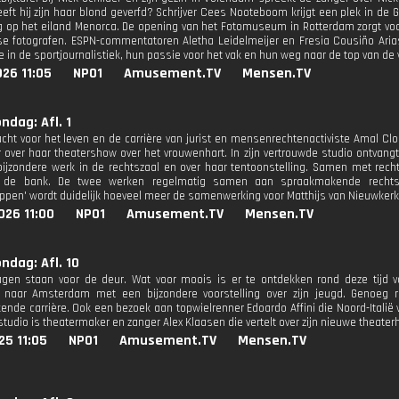
ft hij zijn haar blond geverfd? Schrijver Cees Nooteboom krijgt een plek in de Ga
 op het eiland Menorca. De opening van het Fotomuseum in Rotterdam zorgt vo
e fotografen. ESPN-commentatoren Aletha Leidelmeijer en Fresia Cousiño Arias 
e in de sportjournalistiek, hun passie voor het vak en hun weg naar de top van de
26 11:05
NPO1
Amusement.TV
Mensen.TV
ndag: Afl. 1
acht voor het leven en de carrière van jurist en mensenrechtenactiviste Amal Clo
r over haar theatershow over het vrouwenhart. In zijn vertrouwde studio ontvangt 
bijzondere werk in de rechtszaal en over haar tentoonstelling. Samen met rec
 de bank. De twee werken regelmatig samen aan spraakmakende rechtsza
ppen' wordt duidelijk hoeveel meer de samenwerking voor Matthijs van Nieuwkerk
026 11:00
NPO1
Amusement.TV
Mensen.TV
ondag: Afl. 10
gen staan voor de deur. Wat voor moois is er te ontdekken rond deze tijd v
t naar Amsterdam met een bijzondere voorstelling over zijn jeugd. Genoeg 
ende carrière. Ook een bezoek aan topwielrenner Edoardo Affini die Noord-Italië 
studio is theatermaker en zanger Alex Klaasen die vertelt over zijn nieuwe theaterh
25 11:05
NPO1
Amusement.TV
Mensen.TV