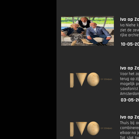
Ivo op Z
Ivo Niehe 
ziet de ze
rijke archi
10-05-20
Ivo op Z
Voor het z
terug op z
mogelijk p
saxofonist 
Amsterdam 
03-05-2
Ivo op Z
Thuis bij a
combineren
elkaar na 
Tot slot t