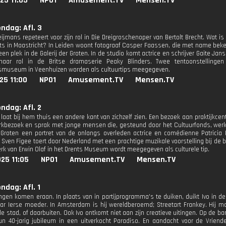
25 11:05
NPO1
Amusement.TV
Mensen.TV
ondag: Afl. 3
jmans repeteert voor zijn rol in Die Dreigroschenoper van Bertolt Brecht. Wat is 
aats in Maastricht? In Leiden woont fotograaf Casper Faassen, die met name bek
 een plek in de Galerij der Groten. In de studio komt actrice en schrijver Gaite Ja
aar rol in de Britse dramaserie Peaky Blinders. Twee tentoonstellinge
smuseum in Veenhuizen worden als cultuurtips meegegeven.
25 11:00
NPO1
Amusement.TV
Mensen.TV
ondag: Afl. 2
 laat bij hem thuis een andere kant van zichzelf zien. Een bezoek aan praktijk
rkbezoek en sprak met jonge mensen die, gesteund door het Cultuurfonds, wer
r Groten een portret van de onlangs overleden actrice en comédienne Patricia 
Sven Figee toert door Nederland met een prachtige muzikale voorstelling bij de b
erk van Erwin Olaf in het Drents Museum wordt meegegeven als culturele tip.
25 11:05
NPO1
Amusement.TV
Mensen.TV
ndag: Afl. 1
ingen komen eraan. In plaats van in partijprogramma's te duiken, duikt Ivo in 
ar Ierse moeder. In Amsterdam is hij wereldberoemd; Streetart Frankey. Hij m
e stad, of daarbuiten. Ook Ivo ontkomt niet aan zijn creatieve uitingen. Op de ba
n 40-jarig jubileum in een uitverkocht Paradiso. En aandacht voor de Vrien