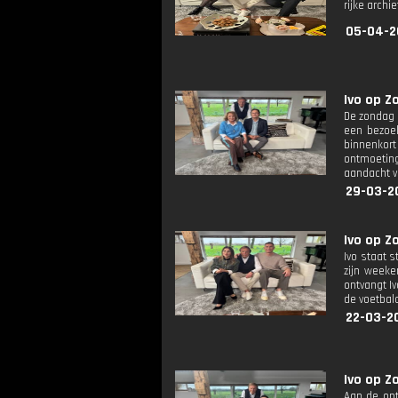
rijke archi
05-04-2
Ivo op Z
De zondag 
een bezoek
binnenkort
ontmoeting
aandacht v
29-03-2
Ivo op Z
Ivo staat s
zijn weeke
ontvangt I
de voetbalc
22-03-20
Ivo op Z
Aan de ont