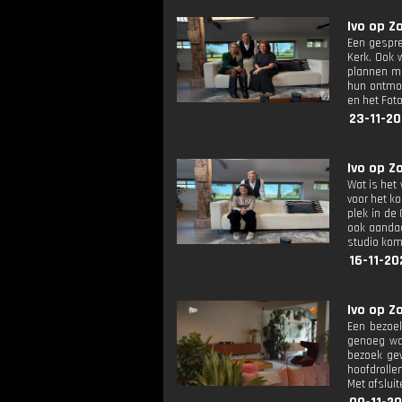
Ivo op Z
Een gespre
Kerk. Ook 
plannen me
hun ontmoe
en het Fot
23-11-20
Ivo op Z
Wat is het
voor het ko
plek in de
ook aandac
studio kom
16-11-20
Ivo op Z
Een bezoek
genoeg was
bezoek gew
hoofdrolle
Met afslui