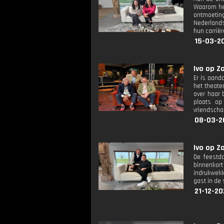
Waarom hee
ontmoeting
Nederlands
hun carrièr
15-03-20
Ivo op Zo
Er is aand
het theate
over haar 
plaats op
vriendscha
08-03-2
Ivo op Z
De feestda
binnenkor
indrukwekk
gast in de 
21-12-20