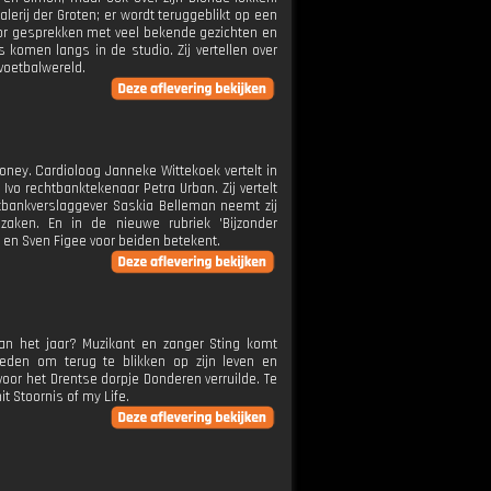
lerij der Groten; er wordt teruggeblikt op een
or gesprekken met veel bekende gezichten en
komen langs in de studio. Zij vertellen over
 voetbalwereld.
oney. Cardioloog Janneke Wittekoek vertelt in
Ivo rechtbanktekenaar Petra Urban. Zij vertelt
htbankverslaggever Saskia Belleman neemt zij
ken. En in de nieuwe rubriek 'Bijzonder
 en Sven Figee voor beiden betekent.
an het jaar? Muzikant en zanger Sting komt
reden om terug te blikken op zijn leven en
voor het Drentse dorpje Donderen verruilde. Te
it Stoornis of my Life.