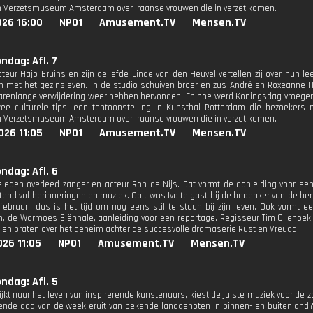
in Verzetsmuseum Amsterdam over Iraanse vrouwen die in verzet komen.
026 16:00
NPO1
Amusement.TV
Mensen.TV
ondag: Afl. 7
cteur Hajo Bruins en zijn geliefde Linde van den Heuvel vertellen zij over hun le
 met het gezinsleven. In de studio schuiven broer en zus André en Roxeanne H
jarenlange verwijdering weer hebben hervonden. En hoe werd Koningsdag vroeger
wee culturele tips: een tentoonstelling in Kunsthal Rotterdam die bezoeke
in Verzetsmuseum Amsterdam over Iraanse vrouwen die in verzet komen.
026 11:05
NPO1
Amusement.TV
Mensen.TV
ondag: Afl. 6
eleden overleed zanger en acteur Rob de Nijs. Dat vormt de aanleiding voor ee
end vol herinneringen en muziek. Ooit was Ivo te gast bij de bedenker van de be
februari, dus is het tijd om nog eens stil te staan bij zijn leven. Ook vormt e
 de Warmoes Biënnale, aanleiding voor een reportage. Regisseur Tim Oliehoek e
 en praten over het geheim achter de succesvolle dramaserie Rust en Vreugd.
26 11:05
NPO1
Amusement.TV
Mensen.TV
ondag: Afl. 5
kijkt naar het leven van inspirerende kunstenaars, kiest de juiste muziek voor de
vende dag van de week eruit van bekende landgenoten in binnen- en buitenland?