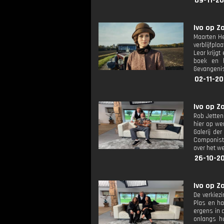
09-11-20
Ivo op Z
Maarten Hei
verblijfpl
Lear krijgt
boek en h
Gevangeni
02-11-20
Ivo op Z
Rob Jetten
hier op we
Galerij de
Componist 
over het w
26-10-20
Ivo op Zo
De verkiez
Plas en ha
ergens in d
onlangs hu