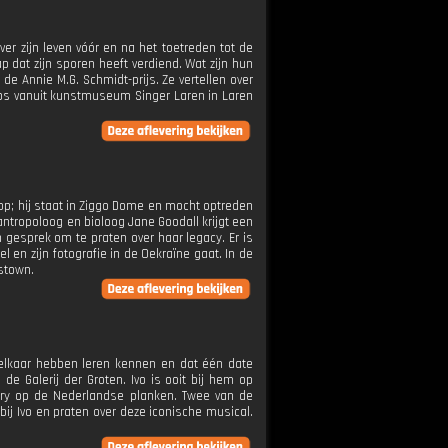
er zijn leven vóór en na het toetreden tot de
p dat zijn sporen heeft verdiend. Wat zijn hun
de Annie M.G. Schmidt-prijs. Ze vertellen over
 tips vanuit kunstmuseum Singer Laren in Laren
op; hij staat in Ziggo Dome en mocht optreden
 antropoloog en bioloog Jane Goodall krijgt een
n gesprek om te praten over haar legacy. Er is
en zijn fotografie in de Oekraïne gaat. In de
stown.
 elkaar hebben leren kennen en dat één date
e Galerij der Groten. Ivo is ooit bij hem op
tory op de Nederlandse planken. Twee van de
ij Ivo en praten over deze iconische musical.