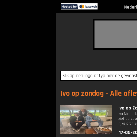
Neder
Ivo op zondag - Alle afl
Ivo op Z
Ivo Niehe 
ziet de ze
rijke archi
17-05-20