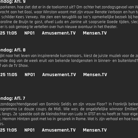
ondag: Afl. 9
inparkeren, hoe ziet dat er in de toekomst uit? Om achter het zondagsgevoel van 
racht aan het Gooi, waar Winston woont met zijn vrouw Renate Verbaan en hun twe
schilder Kees Verwey. We zien een terugblik op Ivo's opmerkelijke bezoek bij hem
aroline de Bruijn te gast, ofwel Ludo en Janine uit soapserie Goede tijden, slech
er is ook genoeg te vertellen over hun nieuwe avontuur in het theater.
25 11:05
NPO1
Amusement.TV
Mensen.TV
ondag: Afl. 8
kijkt naar het leven van inspirerende kunstenaars, kiest de juiste muziek voor de
vende dag van de week eruit van bekende landgenoten in binnen- en buitenland?
ef van de TV Show.
25 11:05
NPO1
Amusement.TV
Mensen.TV
ondag: Afl. 7
 zondagochtendgevoel van Dominic Seldis en zijn vrouw Floor? In Frankrijk bele
ogramma Le douze coups de Midi. Wie was de ongelofelijke winnaar Émilien? 
 langs. Ze speelde ooit de kleindochter van Ludo in GTST en nu heeft ze haar eig
t. Herman Hintzen gaat met Ivo in gesprek in Rome. Wat is zijn verhaal en hoe kwam 
ps.
25 11:05
NPO1
Amusement.TV
Mensen.TV