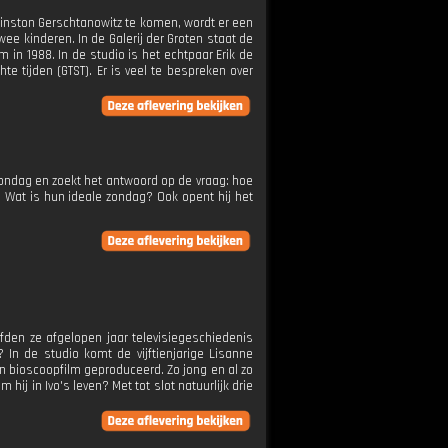
Winston Gerschtanowitz te komen, wordt er een
e kinderen. In de Galerij der Groten staat de
 in 1988. In de studio is het echtpaar Erik de
te tijden (GTST). Er is veel te bespreken over
 zondag en zoekt het antwoord op de vraag: hoe
 Wat is hun ideale zondag? Ook opent hij het
efden ze afgelopen jaar televisiegeschiedenis
In de studio komt de vijftienjarige Lisanne
en bioscoopfilm geproduceerd. Zo jong en al zo
hij in Ivo's leven? Met tot slot natuurlijk drie