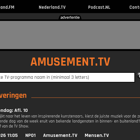
land.FM
Nederland.TV
Podcast.NL
Cont
AMUSEMENT.TV
everingen
ondag: Afl. 10
kijkt naar het leven van inspirerende kunstenaars, kiest de juiste muziek voor de
vende dag van de week eruit van bekende landgenoten in binnen- en buitenland?
ef van de TV Show.
26 11:05
NPO1
Amusement.TV
Mensen.TV