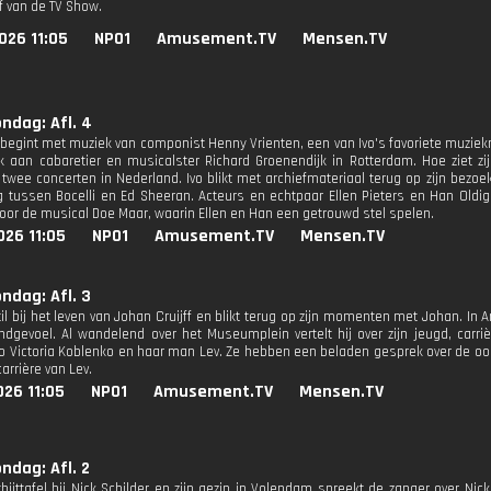
ef van de TV Show.
026 11:05
NPO1
Amusement.TV
Mensen.TV
ondag: Afl. 4
begint met muziek van componist Henny Vrienten, een van Ivo's favoriete muzie
 aan cabaretier en musicalster Richard Groenendijk in Rotterdam. Hoe ziet zi
 twee concerten in Nederland. Ivo blikt met archiefmateriaal terug op zijn bezo
 tussen Bocelli en Ed Sheeran. Acteurs en echtpaar Ellen Pieters en Han Oldigs
oor de musical Doe Maar, waarin Ellen en Han een getrouwd stel spelen.
026 11:05
NPO1
Amusement.TV
Mensen.TV
ondag: Afl. 3
til bij het leven van Johan Cruijff en blikt terug op zijn momenten met Johan. In 
ndgevoel. Al wandelend over het Museumplein vertelt hij over zijn jeugd, carr
vo Victoria Koblenko en haar man Lev. Ze hebben een beladen gesprek over de oo
arrière van Lev.
26 11:05
NPO1
Amusement.TV
Mensen.TV
ondag: Afl. 2
bijttafel bij Nick Schilder en zijn gezin in Volendam spreekt de zanger over Nic