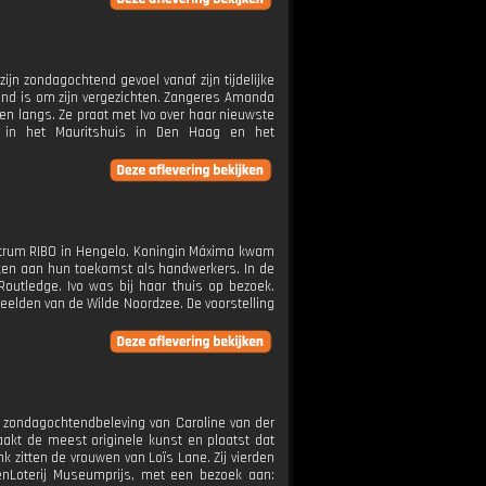
zijn zondagochtend gevoel vanaf zijn tijdelijke
end is om zijn vergezichten. Zangeres Amanda
nsen langs. Ze praat met Ivo over haar nieuwste
n in het Mauritshuis in Den Haag en het
centrum RIBO in Hengelo. Koningin Máxima kwam
ken aan hun toekomst als handwerkers. In de
Routledge. Ivo was bij haar thuis op bezoek.
eelden van de Wilde Noordzee. De voorstelling
de zondagochtendbeleving van Caroline van der
aakt de meest originele kunst en plaatst dat
nk zitten de vrouwen van Loïs Lane. Zij vierden
denLoterij Museumprijs, met een bezoek aan: