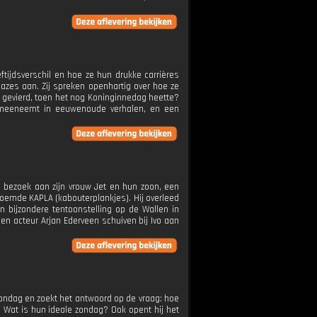
eftijdsverschil en hoe ze hun drukke carrières
azes aan. Zij spreken openhartig over hoe ze
 gevierd, toen het nog Koninginnedag heette?
rs meeneemt in eeuwenoude verhalen, en een
n bezoek aan zijn vrouw Jet en hun zoon, een
roemde KAPLA (kabouterplankjes). Hij overleed
en bijzondere tentoonstelling op de Wallen in
n acteur Arjan Ederveen schuiven bij Ivo aan
 zondag en zoekt het antwoord op de vraag: hoe
 Wat is hun ideale zondag? Ook opent hij het