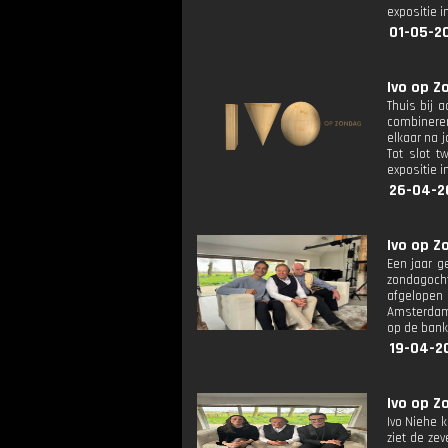
expositie 
01-05-2
Ivo op Z
Thuis bij a
combineren
elkaar na 
Tot slot t
expositie 
26-04-2
Ivo op Z
Een jaar g
zondagocht
afgelopen 
Amsterdam,
op de bank
19-04-20
Ivo op Z
Ivo Niehe 
ziet de ze