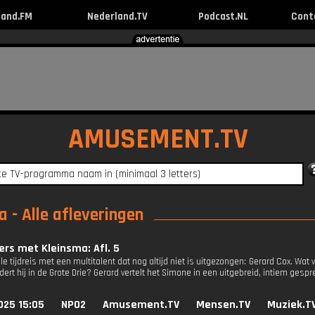
land.FM
Nederland.TV
Podcast.NL
Cont
AMUSEMENT.TV
 - Alle afleveringen
ers met Kleinsma: Afl. 5
e tijdreis met een multitalent dat nog altijd niet is uitgezongen: Gerard Cox. Wat 
rt hij in de Grote Drie? Gerard vertelt het Simone in een uitgebreid, intiem gespr
025 15:05
NPO2
Amusement.TV
Mensen.TV
Muziek.T