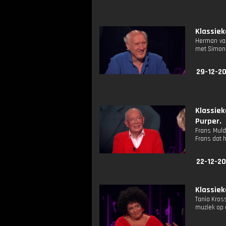
Klassiek
Herman van
met Simone 
29-12-20
Klassie
Purper.
Frans Muld
Frans dat h
22-12-20
Klassiek
Tania Kros
muziek op e