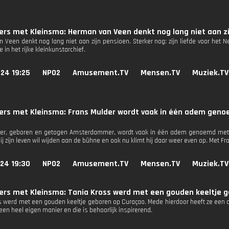
ers met Kleinsma: Herman van Veen denkt nog lang niet aan zijn
 Veen denkt nog lang niet aan zijn pensioen. Sterker nog: zijn liefde voor het N
in het rijke kleinkunstarchief.
24 19:25
NPO2
Amusement.TV
Mensen.TV
Muziek.TV
kers met Kleinsma: Frans Mulder wordt vaak in één adem gen
er, geboren en getogen Amsterdammer, wordt vaak in één adem genoemd met c
ij zijn leven wil wijden aan de bühne en ook nu klimt hij daar weer even op. Met Fra
24 19:30
NPO2
Amusement.TV
Mensen.TV
Muziek.TV
ers met Kleinsma: Tania Kross werd met een gouden keeltje 
s werd met een gouden keeltje geboren op Curaçao. Mede hierdoor heeft ze een an
en heel eigen manier en die is behoorlijk inspirerend.