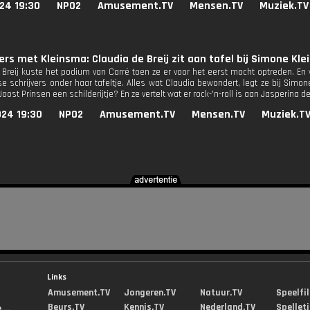
24 19:30
NPO2
Amusement.TV
Mensen.TV
Muziek.TV
ers met Kleinsma: Claudia de Breij zit aan tafel bij Simone 
 Breij kuste het podium van Carré toen ze er voor het eerst mocht optreden. En
e schrijvers onder haar tafeltje. Alles wat Claudia bewondert, legt ze bij Simo
Joost Prinsen een schilderijtje? En ze vertelt wat er rock-'n-roll is aan Jasperina d
024 19:30
NPO2
Amusement.TV
Mensen.TV
Muziek.T
Links
Amusement.TV
Jongeren.TV
Natuur.TV
Speelfi
Beurs.TV
Kennis.TV
Nederland.TV
Spellet
...