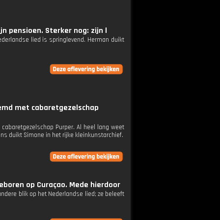
 pensioen. Sterker nog: zijn l
ederlandse lied is springlevend. Herman duikt
oemd met cabaretgezelschap
abaretgezelschap Purper. Al heel lang weet
ns duikt Simone in het rijke kleinkunstarchief.
geboren op Curaçao. Mede hierdoor
dere blik op het Nederlandse lied; ze beleeft