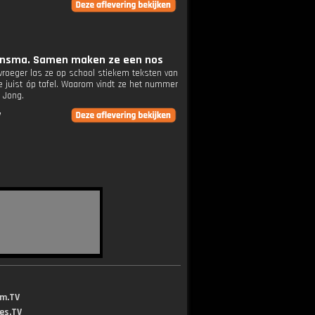
Kleinsma. Samen maken ze een nos
 vroeger las ze op school stiekem teksten van
ne juist óp tafel. Waarom vindt ze het nummer
e Jong.
V
lm.TV
jes.TV