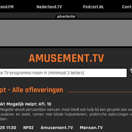
land.FM
Nederland.TV
Podcast.NL
Cont
AMUSEMENT.TV
t - Alle afleveringen
t Mogelijk Helpt: Afl. 10
Mogelijk vervult persoonlijke wensen, maar biedt ook hulp bij een gesprek aan vo
ouderen en zoekt, samen met lokale hulpverleners, praktische oplossingen v
ben.
25 11:30
NPO2
Amusement.TV
Mensen.TV