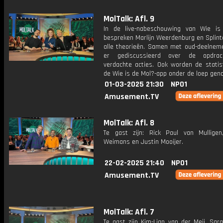
MolTalk: Afl. 9
In de live-nabeschouwing van Wie i
bespreken Marlijn Weerdenburg en Splint
alle theorieën. Samen met oud-deelnem
er gediscussieerd over de opdra
verdachte acties. Ook worden de statist
de Wie is de Mol?-app onder de loep gen
01-03-2025 21:30
NPO1
Amusement.TV
MolTalk: Afl. 8
Te gast zijn: Rick Paul van Mullige
Weimans en Justin Mooijer.
22-02-2025 21:40
NPO1
Amusement.TV
MolTalk: Afl. 7
Te gast zijn Kim-Lian van der Meij, Sar