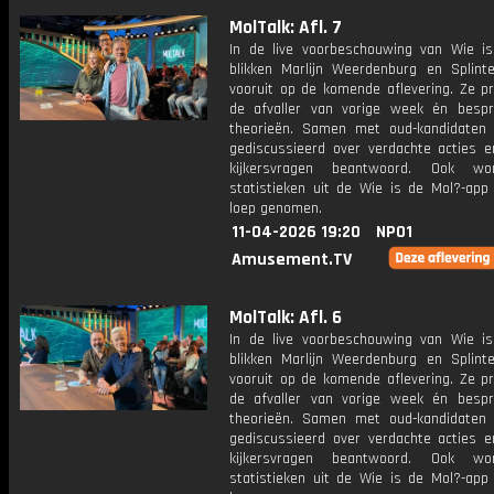
MolTalk: Afl. 7
In de live voorbeschouwing van Wie i
blikken Marlijn Weerdenburg en Splint
vooruit op de komende aflevering. Ze p
de afvaller van vorige week én bespr
theorieën. Samen met oud-kandidaten
gediscussieerd over verdachte acties 
kijkersvragen beantwoord. Ook w
statistieken uit de Wie is de Mol?-app
loep genomen.
11-04-2026 19:20
NPO1
Amusement.TV
MolTalk: Afl. 6
In de live voorbeschouwing van Wie i
blikken Marlijn Weerdenburg en Splint
vooruit op de komende aflevering. Ze p
de afvaller van vorige week én bespr
theorieën. Samen met oud-kandidaten
gediscussieerd over verdachte acties 
kijkersvragen beantwoord. Ook w
statistieken uit de Wie is de Mol?-app