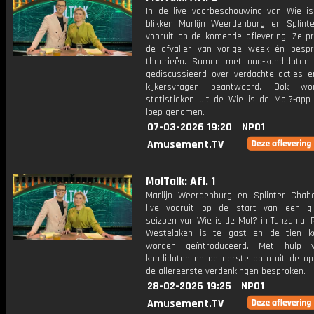
In de live voorbeschouwing van Wie i
blikken Marlijn Weerdenburg en Splint
vooruit op de komende aflevering. Ze p
de afvaller van vorige week én bespr
theorieën. Samen met oud-kandidaten
gediscussieerd over verdachte acties 
kijkersvragen beantwoord. Ook w
statistieken uit de Wie is de Mol?-app
loep genomen.
07-03-2026 19:20
NPO1
Amusement.TV
MolTalk: Afl. 1
Marlijn Weerdenburg en Splinter Chabo
live vooruit op de start van een g
seizoen van Wie is de Mol? in Tanzania. 
Westelaken is te gast en de tien k
worden geïntroduceerd. Met hulp 
kandidaten en de eerste data uit de a
de allereerste verdenkingen besproken.
28-02-2026 19:25
NPO1
Amusement.TV