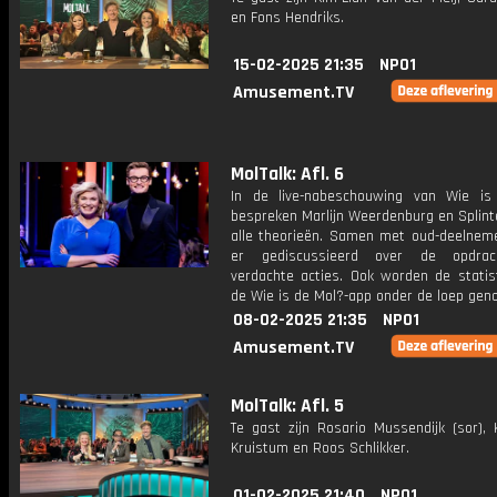
en Fons Hendriks.
15-02-2025 21:35
NPO1
Amusement.TV
MolTalk: Afl. 6
In de live-nabeschouwing van Wie i
bespreken Marlijn Weerdenburg en Splint
alle theorieën. Samen met oud-deelnem
er gediscussieerd over de opdra
verdachte acties. Ook worden de statist
de Wie is de Mol?-app onder de loep gen
08-02-2025 21:35
NPO1
Amusement.TV
MolTalk: Afl. 5
Te gast zijn Rosario Mussendijk (sor), 
Kruistum en Roos Schlikker.
01-02-2025 21:40
NPO1