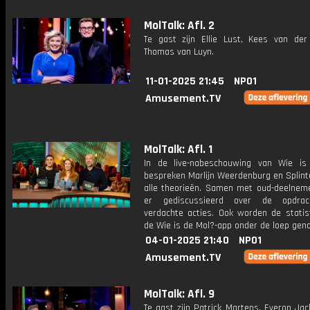
MolTalk: Afl. 2
Te gast zijn Ellie Lust, Kees van de
Thomas van Luyn.
11-01-2025 21:45
NPO1
Amusement.TV
MolTalk: Afl. 1
In de live-nabeschouwing van Wie i
bespreken Marlijn Weerdenburg en Splint
alle theorieën. Samen met oud-deelnem
er gediscussieerd over de opdra
verdachte acties. Ook worden de statist
de Wie is de Mol?-app onder de loep gen
04-01-2025 21:40
NPO1
Amusement.TV
MolTalk: Afl. 9
Te gast zijn Patrick Martens, Everon Ja