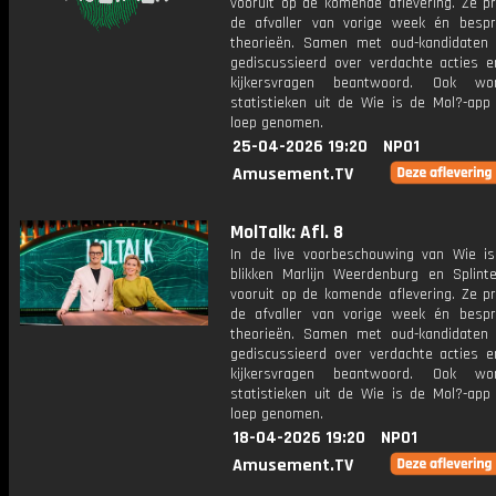
vooruit op de komende aflevering. Ze p
de afvaller van vorige week én bespr
theorieën. Samen met oud-kandidaten
gediscussieerd over verdachte acties 
kijkersvragen beantwoord. Ook w
statistieken uit de Wie is de Mol?-app
loep genomen.
25-04-2026 19:20
NPO1
Amusement.TV
MolTalk: Afl. 8
In de live voorbeschouwing van Wie i
blikken Marlijn Weerdenburg en Splint
vooruit op de komende aflevering. Ze p
de afvaller van vorige week én bespr
theorieën. Samen met oud-kandidaten
gediscussieerd over verdachte acties 
kijkersvragen beantwoord. Ook w
statistieken uit de Wie is de Mol?-app
loep genomen.
18-04-2026 19:20
NPO1
Amusement.TV