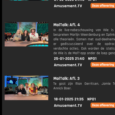
Amusement.TV
MolTalk: Afl. 4
In de live-nabeschouwing van Wie i
bespreken Marlijn Weerdenburg en Splint
alle theorieën. Samen met oud-deelnem
er gediscussieerd over de opdra
verdachte acties. Ook worden de statist
de Wie is de Mol?-app onder de loep gen
25-01-2025 21:40
NPO1
Amusement.TV
MolTalk: Afl. 3
Te gast zijn Rian Gerritsen, Jamie T
Annick Boer.
18-01-2025 21:35
NPO1
Amusement.TV