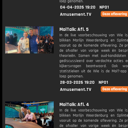
loep genomen.
04-04-2026 19:20
NPO1
Amusement.TV
MolTalk: Afl. 5
In de live voorbeschouwing van Wie i
blikken Marlijn Weerdenburg en Splint
vooruit op de komende aflevering. Ze p
de afvaller van vorige week én bespr
theorieën. Samen met oud-kandidaten
gediscussieerd over verdachte acties 
kijkersvragen beantwoord. Ook w
statistieken uit de Wie is de Mol?-app
loep genomen.
28-03-2026 19:20
NPO1
Amusement.TV
MolTalk: Afl. 4
In de live voorbeschouwing van Wie i
blikken Marlijn Weerdenburg en Splint
vooruit op de komende aflevering. Ze p
de afvaller van vorige week én bespr