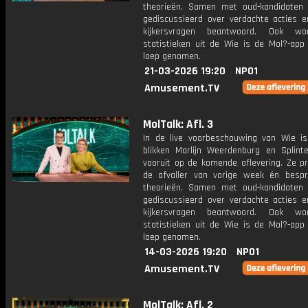
theorieën. Samen met oud-kandidaten
gediscussieerd over verdachte acties 
kijkersvragen beantwoord. Ook w
statistieken uit de Wie is de Mol?-app
loep genomen.
21-03-2026 19:20
NPO1
Amusement.TV
MolTalk: Afl. 3
In de live voorbeschouwing van Wie i
blikken Marlijn Weerdenburg en Splint
vooruit op de komende aflevering. Ze p
de afvaller van vorige week én bespr
theorieën. Samen met oud-kandidaten
gediscussieerd over verdachte acties 
kijkersvragen beantwoord. Ook w
statistieken uit de Wie is de Mol?-app
loep genomen.
14-03-2026 19:20
NPO1
Amusement.TV
MolTalk: Afl. 2