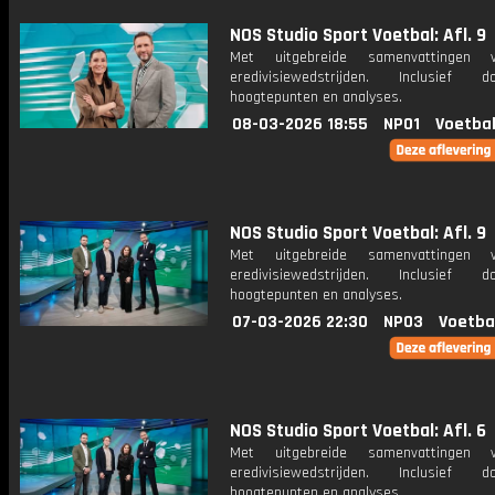
NOS Studio Sport Voetbal: Afl. 9
Met uitgebreide samenvattingen 
eredivisiewedstrijden. Inclusief do
hoogtepunten en analyses.
08-03-2026 18:55
NPO1
Voetbal
NOS Studio Sport Voetbal: Afl. 9
Met uitgebreide samenvattingen 
eredivisiewedstrijden. Inclusief do
hoogtepunten en analyses.
07-03-2026 22:30
NPO3
Voetba
NOS Studio Sport Voetbal: Afl. 6
Met uitgebreide samenvattingen 
eredivisiewedstrijden. Inclusief do
hoogtepunten en analyses.