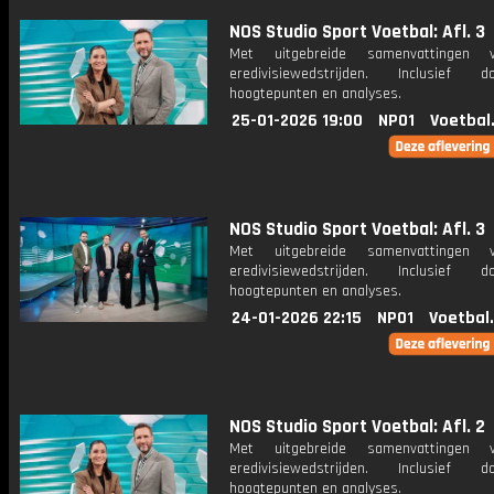
NOS Studio Sport Voetbal: Afl. 3
Met uitgebreide samenvattingen 
eredivisiewedstrijden. Inclusief do
hoogtepunten en analyses.
25-01-2026 19:00
NPO1
Voetbal
NOS Studio Sport Voetbal: Afl. 3
Met uitgebreide samenvattingen 
eredivisiewedstrijden. Inclusief do
hoogtepunten en analyses.
24-01-2026 22:15
NPO1
Voetbal
NOS Studio Sport Voetbal: Afl. 2
Met uitgebreide samenvattingen 
eredivisiewedstrijden. Inclusief do
hoogtepunten en analyses.