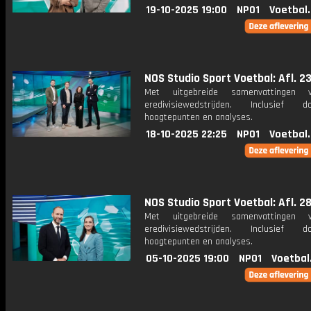
19-10-2025 19:00
NPO1
Voetbal
NOS Studio Sport Voetbal: Afl. 2
Met uitgebreide samenvattingen 
eredivisiewedstrijden. Inclusief do
hoogtepunten en analyses.
18-10-2025 22:25
NPO1
Voetbal
NOS Studio Sport Voetbal: Afl. 2
Met uitgebreide samenvattingen 
eredivisiewedstrijden. Inclusief do
hoogtepunten en analyses.
05-10-2025 19:00
NPO1
Voetbal