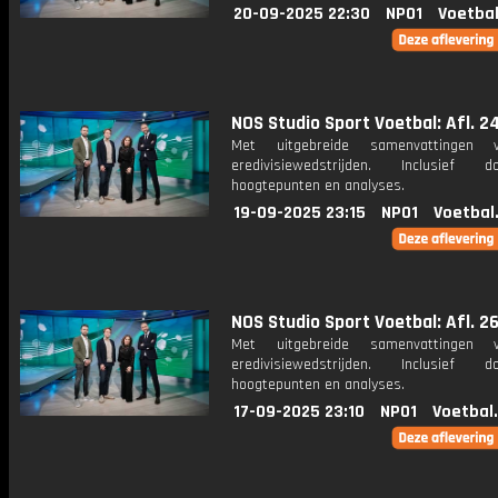
20-09-2025 22:30
NPO1
Voetbal
NOS Studio Sport Voetbal: Afl. 2
Met uitgebreide samenvattingen 
eredivisiewedstrijden. Inclusief do
hoogtepunten en analyses.
19-09-2025 23:15
NPO1
Voetbal
NOS Studio Sport Voetbal: Afl. 2
Met uitgebreide samenvattingen 
eredivisiewedstrijden. Inclusief do
hoogtepunten en analyses.
17-09-2025 23:10
NPO1
Voetbal