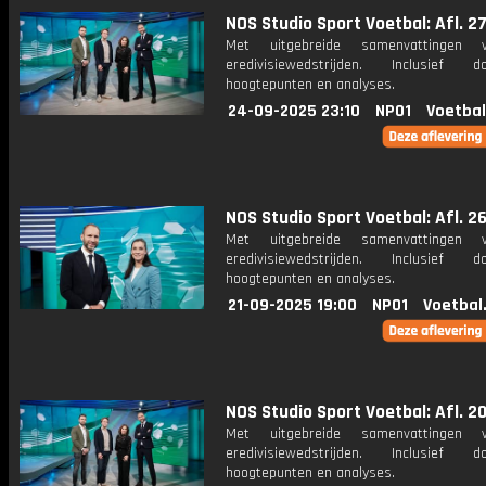
NOS Studio Sport Voetbal: Afl. 2
Met uitgebreide samenvattingen 
eredivisiewedstrijden. Inclusief do
hoogtepunten en analyses.
24-09-2025 23:10
NPO1
Voetbal
NOS Studio Sport Voetbal: Afl. 2
Met uitgebreide samenvattingen 
eredivisiewedstrijden. Inclusief do
hoogtepunten en analyses.
21-09-2025 19:00
NPO1
Voetbal
NOS Studio Sport Voetbal: Afl. 2
Met uitgebreide samenvattingen 
eredivisiewedstrijden. Inclusief do
hoogtepunten en analyses.