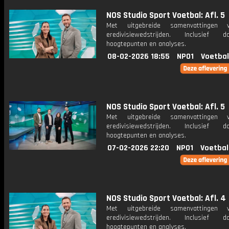
NOS Studio Sport Voetbal: Afl. 5
Met uitgebreide samenvattingen 
eredivisiewedstrijden. Inclusief do
hoogtepunten en analyses.
08-02-2026 18:55
NPO1
Voetbal
NOS Studio Sport Voetbal: Afl. 5
Met uitgebreide samenvattingen 
eredivisiewedstrijden. Inclusief do
hoogtepunten en analyses.
07-02-2026 22:20
NPO1
Voetbal
NOS Studio Sport Voetbal: Afl. 4
Met uitgebreide samenvattingen 
eredivisiewedstrijden. Inclusief do
hoogtepunten en analyses.