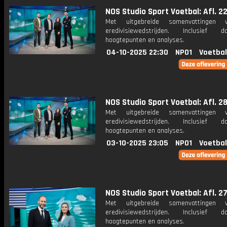
NOS Studio Sport Voetbal: Afl. 2
Met uitgebreide samenvattingen 
eredivisiewedstrijden. Inclusief do
hoogtepunten en analyses.
04-10-2025 22:30
NPO1
Voetbal
NOS Studio Sport Voetbal: Afl. 2
Met uitgebreide samenvattingen 
eredivisiewedstrijden. Inclusief do
hoogtepunten en analyses.
03-10-2025 23:05
NPO1
Voetbal
NOS Studio Sport Voetbal: Afl. 2
Met uitgebreide samenvattingen 
eredivisiewedstrijden. Inclusief do
hoogtepunten en analyses.