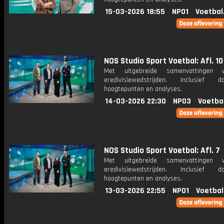
15-03-2026 18:55
NPO1
Voetbal
NOS Studio Sport Voetbal: Afl. 10
Met uitgebreide samenvattingen 
eredivisiewedstrijden. Inclusief do
hoogtepunten en analyses.
14-03-2026 22:30
NPO3
Voetba
NOS Studio Sport Voetbal: Afl. 7
Met uitgebreide samenvattingen 
eredivisiewedstrijden. Inclusief do
hoogtepunten en analyses.
13-03-2026 22:55
NPO1
Voetbal