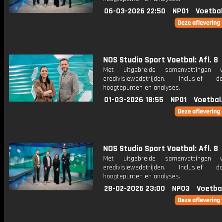
06-03-2026 22:50
NPO1
Voetba
NOS Studio Sport Voetbal: Afl. 8
Met uitgebreide samenvattingen 
eredivisiewedstrijden. Inclusief do
hoogtepunten en analyses.
01-03-2026 18:55
NPO1
Voetbal
NOS Studio Sport Voetbal: Afl. 8
Met uitgebreide samenvattingen 
eredivisiewedstrijden. Inclusief do
hoogtepunten en analyses.
28-02-2026 23:00
NPO3
Voetba