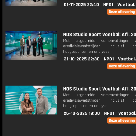
01-11-2025 22:40
NPO1
Voetbal.
NOS Studio Sport Voetbal: Afl. 3
Met uitgebreide samenvattingen 
eredivisiewedstrijden. Inclusief do
hoogtepunten en analyses.
31-10-2025 22:30
NPO1
Voetbal
NOS Studio Sport Voetbal: Afl. 3
Met uitgebreide samenvattingen 
eredivisiewedstrijden. Inclusief do
hoogtepunten en analyses.
26-10-2025 19:00
NPO1
Voetbal