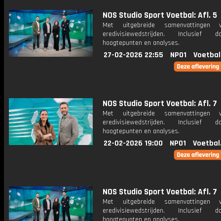
NOS Studio Sport Voetbal: Afl. 5
Met uitgebreide samenvattingen 
eredivisiewedstrijden. Inclusief do
hoogtepunten en analyses.
27-02-2026 22:55
NPO1
Voetbal
NOS Studio Sport Voetbal: Afl. 7
Met uitgebreide samenvattingen 
eredivisiewedstrijden. Inclusief do
hoogtepunten en analyses.
22-02-2026 19:00
NPO1
Voetbal
NOS Studio Sport Voetbal: Afl. 7
Met uitgebreide samenvattingen 
eredivisiewedstrijden. Inclusief do
hoogtepunten en analyses.