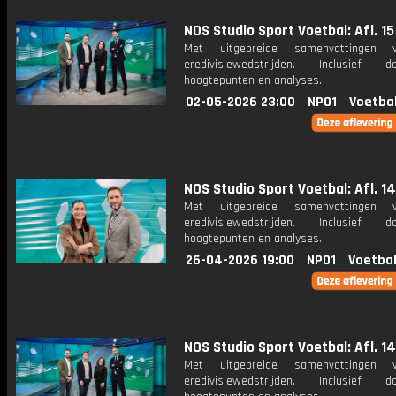
NOS Studio Sport Voetbal: Afl. 15
Met uitgebreide samenvattingen 
eredivisiewedstrijden. Inclusief do
hoogtepunten en analyses.
02-05-2026 23:00
NPO1
Voetba
NOS Studio Sport Voetbal: Afl. 14
Met uitgebreide samenvattingen 
eredivisiewedstrijden. Inclusief do
hoogtepunten en analyses.
26-04-2026 19:00
NPO1
Voetbal
NOS Studio Sport Voetbal: Afl. 14
Met uitgebreide samenvattingen 
eredivisiewedstrijden. Inclusief do