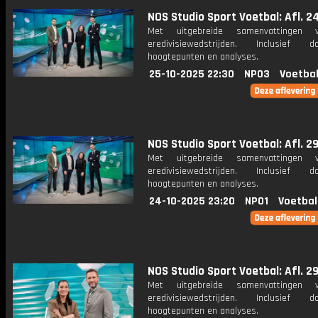
NOS Studio Sport Voetbal: Afl. 2
Met uitgebreide samenvattingen 
eredivisiewedstrijden. Inclusief do
hoogtepunten en analyses.
25-10-2025 22:30
NPO3
Voetbal
NOS Studio Sport Voetbal: Afl. 2
Met uitgebreide samenvattingen 
eredivisiewedstrijden. Inclusief do
hoogtepunten en analyses.
24-10-2025 23:20
NPO1
Voetbal
NOS Studio Sport Voetbal: Afl. 2
Met uitgebreide samenvattingen 
eredivisiewedstrijden. Inclusief do
hoogtepunten en analyses.