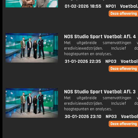
01-02-2026 18:55
NPO1
Voetbal
NOS Studio Sport Voetbal: Afl. 4
Met uitgebreide samenvattingen 
eredivisiewedstrijden. Inclusief do
hoogtepunten en analyses.
31-01-2026 22:35
NPO3
Voetbal
NOS Studio Sport Voetbal: Afl. 3
Met uitgebreide samenvattingen 
eredivisiewedstrijden. Inclusief do
hoogtepunten en analyses.
30-01-2026 23:10
NPO3
Voetbal