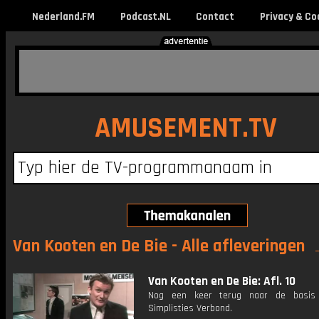
Nederland.FM
Podcast.NL
Contact
Privacy & Co
AMUSEMENT.TV
Van Kooten en De Bie - Alle afleveringen
Van Kooten en De Bie: Afl. 10
Nog een keer terug naar de basis
Simplisties Verbond.