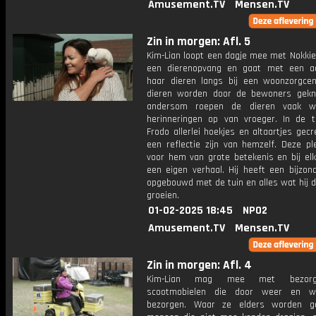
Amusement.TV
Mensen.TV
Zin in morgen: Afl. 5
Kim-Lian loopt een dagje mee met Nokkie.
een dierenopvang en gaat met een a
haar dieren langs bij een woonzorgce
dieren worden door de bewoners gekn
andersom roepen de dieren vaak we
herinneringen op van vroeger. In de t
Frodo allerlei hoekjes en altaartjes gecr
een reflectie zijn van hemzelf. Deze pl
voor hem van grote betekenis en bij elk
een eigen verhaal. Hij heeft een bijzon
opgebouwd met de tuin en alles wat hij d
groeien.
01-02-2025 18:45
NPO2
Amusement.TV
Mensen.TV
Zin in morgen: Afl. 4
Kim-Lian mag mee met bezor
scootmobielen die door weer en w
bezorgen. Waar ze elders worden ge