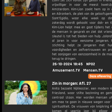
Colm zet zich vanuit zijn geloof in vrien
vrijwilliger in voor de meest kwets
Amsterdam. Kim-Lian zoekt hem op in
en Aäronkerk, de plek van de geloofsge
Sant'Egidio, waar elke week op di
zaterdag wordt gekookt voor dak- en th
Kim-Lian helpt mee en gaat tijdens het 
de mensen in gesprek en ziet dat vrien
sleutel is tot het bieden van hulp. Joland
al jaren in voor eenzame jongeren.
stichting helpt ze jongeren met hu
vaardigheden en zelfvertrouwen en pr
het aanjagen van eenzaamheid in de maa
terug te dringen.
26-10-2024 18:45
NPO2
Amusement.TV
Mensen.TV
Zin in morgen: Afl. 27
Anita bezoekt Nijkleaster, een modern k
Friesland, waar stilte bezinning en ge
centraal staan. Hier worden mensen ui
om mee te gaan in nieuwe wegen voor 
spiritualiteit. De vrouwen van knipkring K
komen al veertig jaar bij elkaar 