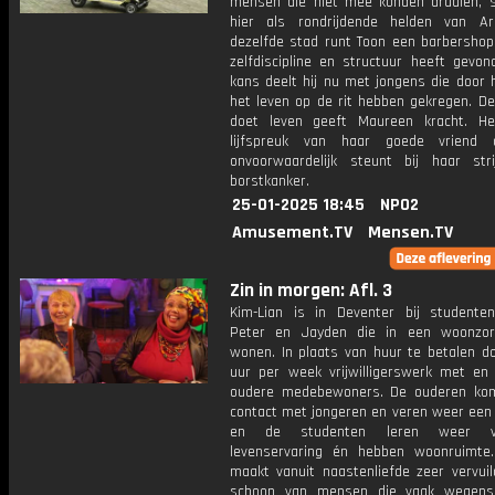
mensen die niet mee konden draaien, s
hier als rondrijdende helden van A
dezelfde stad runt Toon een barbershop,
zelfdiscipline en structuur heeft gevon
kans deelt hij nu met jongens die door
het leven op de rit hebben gekregen. De
doet leven geeft Maureen kracht. H
lijfspreuk van haar goede vriend 
onvoorwaardelijk steunt bij haar str
borstkanker.
25-01-2025 18:45
NPO2
Amusement.TV
Mensen.TV
Zin in morgen: Afl. 3
Kim-Lian is in Deventer bij studente
Peter en Jayden die in een woonzor
wonen. In plaats van huur te betalen d
uur per week vrijwilligerswerk met en
oudere medebewoners. De ouderen ko
contact met jongeren en veren weer een 
en de studenten leren weer 
levenservaring én hebben woonruimte.
maakt vanuit naastenliefde zeer vervuil
schoon van mensen die vaak wegens