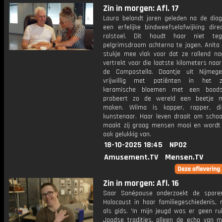
Zin in morgen: Afl. 17
Laura belandt jaren geleden na de dia
een erfelijke bindweefselafwijking dire
rolstoel. Dit houdt haar niet te
pelgrimsdroom achterna te jagen. Anita 
stukje mee vlak voor dat ze rollend na
vertrekt voor die laatste kilometers naa
de Compostella. Daantje uit Nijmeg
vrijwillig met patiënten in het zi
keramische bloemen met een bood
probeert zo de wereld een beetje m
maken. Wilma is kapper, rapper, di
kunstenaar. Haar leven draait om schoo
maakt zij graag mensen mooi en wordt 
ook gelukkig van.
18-10-2025 18:45
NPO2
Amusement.TV
Mensen.TV
Zin in morgen: Afl. 16
Saar Sonépouse onderzoekt de spore
Holocaust in haar familiegeschiedenis, 
als gids. 'In mijn jeugd was er geen ru
Joodse tradities, alleen de echo van m