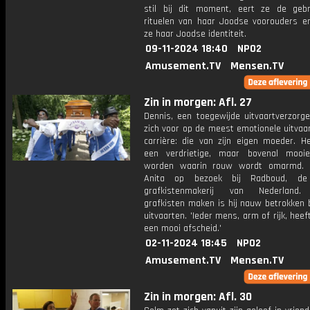
stil bij dit moment, eert ze de geb
rituelen van haar Joodse voorouders 
ze haar Joodse identiteit.
09-11-2024 18:40
NPO2
Amusement.TV
Mensen.TV
Zin in morgen: Afl. 27
Dennis, een toegewijde uitvaartverzorge
zich voor op de meest emotionele uitvaar
carrière: die van zijn eigen moeder. He
een verdrietige, maar bovenal mooi
worden waarin rouw wordt omarmd. 
Anita op bezoek bij Radboud, de 
grafkistenmakerij van Nederland.
grafkisten maken is hij nauw betrokken b
uitvaarten. 'Ieder mens, arm of rijk, heef
een mooi afscheid.'
02-11-2024 18:45
NPO2
Amusement.TV
Mensen.TV
Zin in morgen: Afl. 30