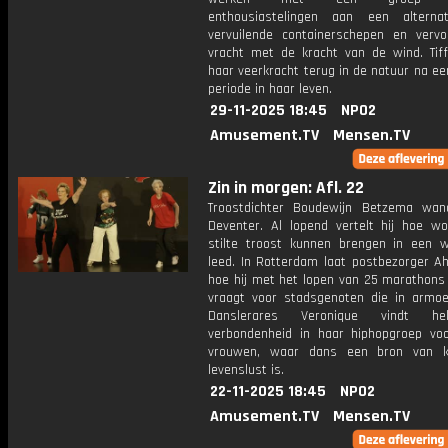
enthousiastelingen aan een alterna
vervuilende containerschepen en verv
vracht met de kracht van de wind. Tiff
haar veerkracht terug in de natuur na e
periode in haar leven.
29-11-2025 18:45
NPO2
Amusement.TV
Mensen.TV
Zin in morgen: Afl. 22
Troostdichter Boudewijn Betzema wan
Deventer. Al lopend vertelt hij hoe w
stilte troost kunnen brengen in een w
leed. In Rotterdam laat postbezorger A
hoe hij met het lopen van 25 marathons
vraagt voor stadsgenoten die in armoe
Danslerares Veronique vindt he
verbondenheid in haar hiphopgroep vo
vrouwen, waar dans een bron van k
levenslust is.
22-11-2025 18:45
NPO2
Amusement.TV
Mensen.TV