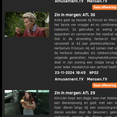
Amusement.TV
Mensen.TV
Zin in morgen: Afl. 30
Anita gaat op bezoek bij Pascal en Mara. 
het beste van vroeger en nu combinere
toekomst. Ze gebruiken zo weinig el
apparaten en conserveren het voedsel ui
Ook in de uitzending herborist Kar
verzamelt al 43 jaar plantencollecties 
Herbarium Frisicum. Hij wil samen met vri
de herbaria behouden als nalatenscha
volgende generaties. Heavymetaldrumm
doet in zijn woning een stapje terug in
waar ieder meubelstuk een verhaal heeft
23-11-2024 18:45
NPO2
Amusement.TV
Mensen.TV
Zin in morgen: Afl. 29
Kim-Lian loopt een dagje mee met Nokkie
een dierenopvang en gaat met een a
haar dieren langs bij een woonzorgce
dieren worden door de bewoners gekn