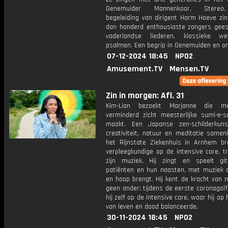
Genemuider Mannenkoor, Stereo
begeleiding van dirigent Harm Hoeve zi
dan honderd enthousiaste zangers geest
vaderlandse liederen, klassieke w
psalmen. Een begrip in Genemuiden en o
07-12-2024 18:45
NPO2
Amusement.TV
Mensen.TV
Zin in morgen: Afl. 31
Kim-Lian bezoekt Marjanne die m
verminderd zicht meesterlijke sumi-e-sc
maakt. Een Japanse zen-schilderkun
creativiteit, natuur en meditatie samen
het Rijnstate Ziekenhuis in Arnhem br
verpleegkundige op de intensive care, t
zijn muziek. Hij zingt en speelt gi
patiënten en hun naasten, met muziek d
en hoop brengt. Hij kent de kracht van 
geen ander; tijdens de eerste coronagol
hij zelf op de intensive care, waar hij op 
van leven en dood balanceerde.
30-11-2024 18:45
NPO2