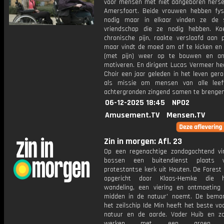
voor mensen met niet aangeboren hersen
Amersfoort. Beide vrouwen hebben fys
nodig maar in elkaar vinden ze de 
vriendschap die ze nodig hebben. Ko
chronische pijn, raakte verslaafd aan pi
maar vindt de moed om af te kicken en z
(met pijn) weer op te bouwen en an
motiveren. En dirigent Lucas Vermeer he
Choir een jaar geleden in het leven ger
als missie om mensen van alle leef
achtergronden zingend samen te brengen
06-12-2025 18:45
NPO2
Amusement.TV
Mensen.TV
Zin in morgen: Afl. 23
Op een regenachtige zondagochtend vi
bossen een buitendienst plaats
protestantse kerk uit Houten. De Forest
opgericht door Klaas-Hemke die 
wandeling, een viering en ontmoetin
midden in de natuur' noemt. De bema
het zeilschip Ide Min heeft het beste v
natuur en de aarde. Vader Huib en z
werken met een groep be