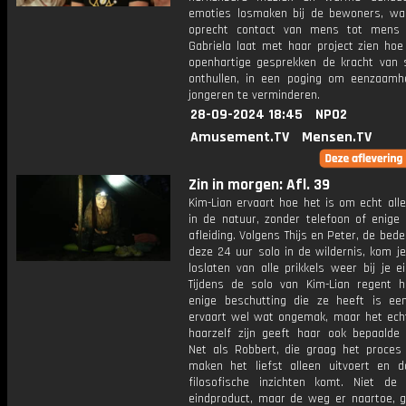
emoties losmaken bij de bewoners, wa
oprecht contact van mens tot mens 
Gabriela laat met haar project zien hoe
openhartige gesprekken de kracht van 
onthullen, in een poging om eenzaamh
jongeren te verminderen.
28-09-2024 18:45
NPO2
Amusement.TV
Mensen.TV
Zin in morgen: Afl. 39
Kim-Lian ervaart hoe het is om echt alle
in de natuur, zonder telefoon of enige
afleiding. Volgens Thijs en Peter, de bed
deze 24 uur solo in de wildernis, kom j
loslaten van alle prikkels weer bij je e
Tijdens de solo van Kim-Lian regent 
enige beschutting die ze heeft is een
ervaart wel wat ongemak, maar het ech
haarzelf zijn geeft haar ook bepaalde i
Net als Robbert, die graag het proces
maken het liefst alleen uitvoert en da
filosofische inzichten komt. Niet de
eindproduct, maar de weg er naartoe, 