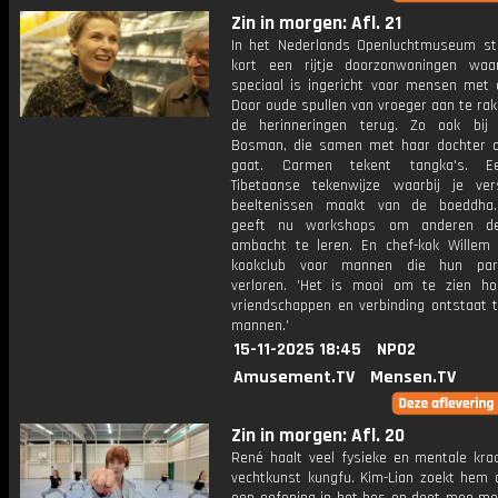
Zin in morgen: Afl. 21
In het Nederlands Openluchtmuseum st
kort een rijtje doorzonwoningen wa
speciaal is ingericht voor mensen met 
Door oude spullen van vroeger aan te ra
de herinneringen terug. Zo ook bij
Bosman, die samen met haar dochter 
gaat. Carmen tekent tangka's. 
Tibetaanse tekenwijze waarbij je vers
beeltenissen maakt van de boeddha
geeft nu workshops om anderen d
ambacht te leren. En chef-kok Willem 
kookclub voor mannen die hun part
verloren. 'Het is mooi om te zien h
vriendschappen en verbinding ontstaat 
mannen.'
15-11-2025 18:45
NPO2
Amusement.TV
Mensen.TV
Zin in morgen: Afl. 20
René haalt veel fysieke en mentale krac
vechtkunst kungfu. Kim-Lian zoekt hem o