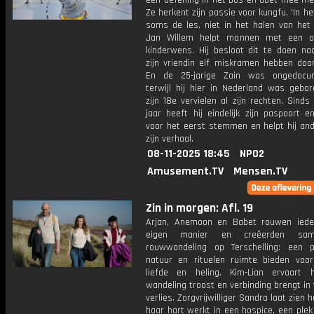
een oefening in het bos en doet mee met
Ze herkent zijn passie voor kungfu. 'In het
soms de les, niet in het halen van het 
Jan Willem helpt mannen met een on
kinderwens. Hij besloot dit te doen nad
zijn vriendin elf miskramen hebben doo
En de 25-jarige Zain was ongedocum
terwijl hij hier in Nederland was gebor
zijn 18e vervielen al zijn rechten. Sinds
jaar heeft hij eindelijk zijn paspoort e
voor het eerst stemmen en helpt hij an
zijn verhaal.
08-11-2025 18:45
NPO2
Amusement.TV
Mensen.TV
Zin in morgen: Afl. 19
Arjan, Anemoon en Babet rouwen ied
eigen manier en creëerden sa
rouwwandeling op Terschelling: een
natuur en rituelen ruimte bieden voor 
liefde en heling. Kim-Lian ervaart
wandeling troost en verbinding brengt in 
verlies. Zorgvrijwilliger Sandra laat zien 
haar hart werkt in een hospice, een ple