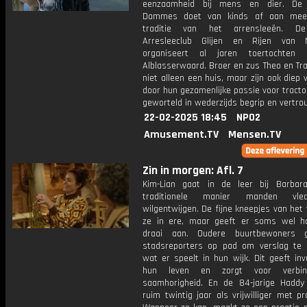
eenzaamheid bij mens en dier. De 5
Dammes doet van kinds af aan me
traditie van het arrensleeën. D
Arresleeclub Glijen en Rijen van N
organiseert al jaren toertochten
Alblasserwaard. Broer en zus Theo en Tr
niet alleen een huis, maar zijn ook diep
door hun gezamenlijke passie voor tractor
geworteld in wederzijds begrip en vertro
22-02-2025 18:45
NPO2
Amusement.TV
Mensen.TV
Zin in morgen: Afl. 7
Kim-Lian gaat in de leer bij Barbar
traditionele manier manden vle
wilgentwijgen. De fijne kneepjes van het
ze in ere, maar geeft er soms wel h
draai aan. Oudere buurtbewoners 
stadsreporters op pad om verslag te
wat er speelt in hun wijk. Dit geeft inv
hun leven en zorgt voor verbin
saamhorigheid. En de 84-jarige Haddy
ruim twintig jaar als vrijwilliger met pr