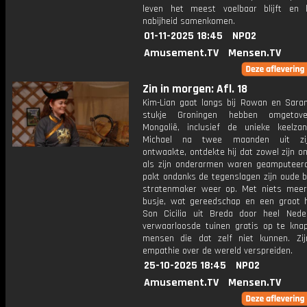
leven het meest voelbaar blijft en 
nabijheid samenkomen.
01-11-2025 18:45
NPO2
Amusement.TV
Mensen.TV
Zin in morgen: Afl. 18
Kim-Lian gaat langs bij Rowan en Saran
stukje Groningen hebben omgetov
Mongolië, inclusief de unieke keelza
Michael na twee maanden uit zi
ontwaakte, ontdekte hij dat zowel zijn 
als zijn onderarmen waren geamputeerd
pakt ondanks de tegenslagen zijn oude b
stratenmaker weer op. Met niets mee
busje, wat gereedschap en een groot h
Son Cicilia uit Breda door heel Ned
verwaarloosde tuinen gratis op te kna
mensen die dat zelf niet kunnen. Zij
empathie over de wereld verspreiden.
25-10-2025 18:45
NPO2
Amusement.TV
Mensen.TV