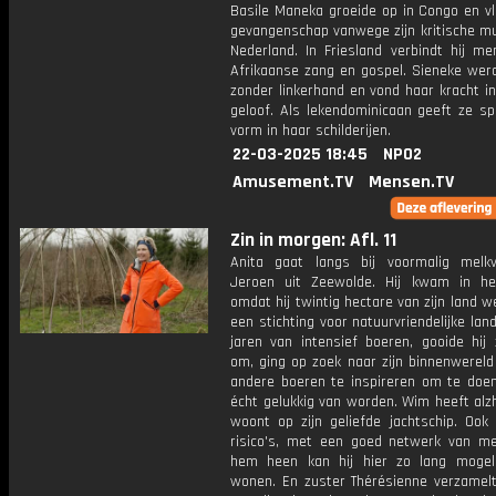
Basile Maneka groeide op in Congo en vl
gevangenschap vanwege zijn kritische mu
Nederland. In Friesland verbindt hij m
Afrikaanse zang en gospel. Sieneke wer
zonder linkerhand en vond haar kracht i
geloof. Als lekendominicaan geeft ze spir
vorm in haar schilderijen.
22-03-2025 18:45
NPO2
Amusement.TV
Mensen.TV
Zin in morgen: Afl. 11
Anita gaat langs bij voormalig melk
Jeroen uit Zeewolde. Hij kwam in h
omdat hij twintig hectare van zijn land 
een stichting voor natuurvriendelijke la
jaren van intensief boeren, gooide hij 
om, ging op zoek naar zijn binnenwereld
andere boeren te inspireren om te doe
écht gelukkig van worden. Wim heeft alz
woont op zijn geliefde jachtschip. Ook 
risico's, met een goed netwerk van 
hem heen kan hij hier zo lang mogelij
wonen. En zuster Thérésienne verzamelt