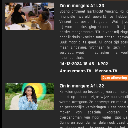
Zin in morgen: Afl. 33
Sosha ontmoet leerkracht Vincent. Na ja
financiële wereld gewerkt te hebben
Vincent het roer om te gooien. Wat hij v
hij voor de klas ging staan, heeft hij 
eerder meegemaakt. 'Dit is voor mij zinge
hoor ik thuis.' Zoeken naar dat thuisgevo
Luuk maar al te goed. Al lange tijd zoek
meer zingeving. Wanneer hij zich in
verdiept, weet hij het zeker: hier voel
helemaal thuis.
14-12-2024 18:45
NPO2
Amusement.TV
Mensen.TV
Zin in morgen: Afl. 32
Kim-Lian gaat op bezoek bij kaarsenmaker 
maakt op ambachtelijke wijze kaarsen di
wereld overgaan. Ze ontwerpt en maakt r
en persoonlijke versieringen. Deze passi
maken van speciale kaarsen h
overgenomen van haar vader. Opa Jel
Danny en zoon Jelmer delen ook dezelfd
ze zingen met drie generaties in het Ch