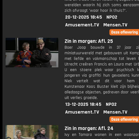
werelden waarin hij zich soms eenzaam
zich afvraagt 'waar hoor ik thuis?'.
20-12-2025 18:45
NPO2
Amusement.TV
Mensen.TV
Zin in morgen: Afl. 25
Boer Joop bouwde in 37 jaar zi
miniatuurwereld met gebouwen uit Kampe
met liefde en vakmanschap tot leven b
Utrecht creëren Francis en Laura met Ur
U een stoere plek waar psychisch k
jongeren via graffiti hun gevoelens kun
Niek vertelt wat dit voor hem b
Kunstenaar Koos Buster kleit zijn blijhei
alledaagse objecten, gedreven door veer
uit verlies groeide.
13-12-2025 18:45
NPO2
Amusement.TV
Mensen.TV
Zin in morgen: Afl. 24
Ivy en Tamara wonen in een woonzor