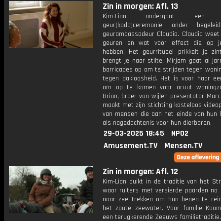
Zin in morgen: Afl. 13
Kim-Lian ondergaat een J
geur(kodo)ceremonie onder begelei
geurambassadeur Claudia. Claudia weet 
geuren en wat voor effect die op j
hebben. Het geurritueel prikkelt je zin
brengt je naar stilte. Mirjam gaat al ja
barricades op om te strijden tegen woni
tegen dakloosheid. Het is voor haar ee
om op te komen voor acuut woningzo
Brian, broer van wijlen presentator Mar
maakt met zijn stichting kosteloos video
van mensen die aan het einde van hun le
als nagedachtenis voor hun dierbaren.
29-03-2025 18:45
NPO2
Amusement.TV
Mensen.TV
Zin in morgen: Afl. 12
Kim-Lian duikt in de traditie van het St
waar ruiters met versierde paarden na 
naar zee trekken om hun benen te rei
het zoute zeewater. Voor familie Koom
een terugkerende Zeeuws familietraditie