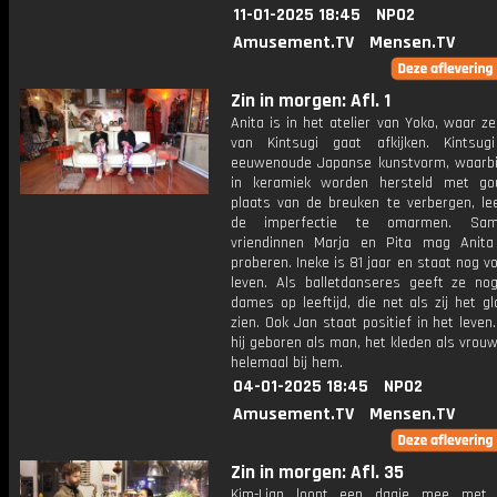
11-01-2025 18:45
NPO2
Amusement.TV
Mensen.TV
Zin in morgen: Afl. 1
Anita is in het atelier van Yoko, waar z
van Kintsugi gaat afkijken. Kintsu
eeuwenoude Japanse kunstvorm, waarbi
in keramiek worden hersteld met gou
plaats van de breuken te verbergen, lee
de imperfectie te omarmen. Sa
vriendinnen Marja en Pita mag Anit
proberen. Ineke is 81 jaar en staat nog vo
leven. Als balletdanseres geeft ze no
dames op leeftijd, die net als zij het gl
zien. Ook Jan staat positief in het leven.
hij geboren als man, het kleden als vrou
helemaal bij hem.
04-01-2025 18:45
NPO2
Amusement.TV
Mensen.TV
Zin in morgen: Afl. 35
Kim-Lian loopt een dagje mee met