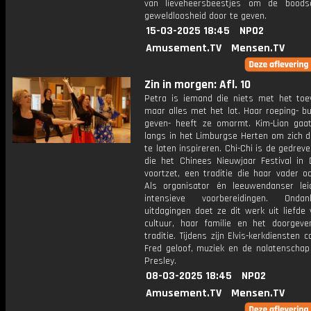
van lieveheersbeestjes om de boods
geweldloosheid door te geven.
15-03-2025 18:45
NPO2
Amusement.TV
Mensen.TV
Zin in morgen: Afl. 10
Petra is iemand die niets met het toev
maar alles met het lot. Haar roeping- b
geven- heeft ze omarmt. Kim-Lian gaat
langs in het Limburgse Herten om zich d
te laten inspireren. Chi-Chi is de gedrev
die het Chinees Nieuwjaar Festival in
voortzet, een traditie die haar vader o
Als organisator én leeuwendanser le
intensieve voorbereidingen. Onda
uitdagingen doet ze dit werk uit liefde
cultuur, haar familie en het doorgev
traditie. Tijdens zijn Elvis-kerkdiensten 
Fred geloof, muziek en de nalatenschap 
Presley.
08-03-2025 18:45
NPO2
Amusement.TV
Mensen.TV