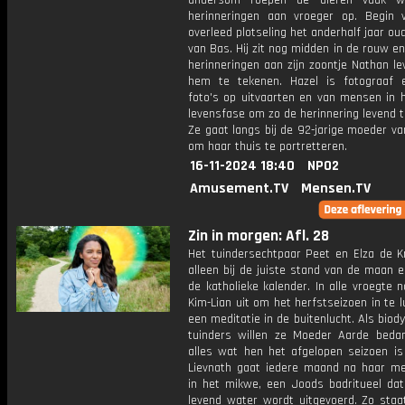
andersom roepen de dieren vaak we
herinneringen aan vroeger op. Begin v
overleed plotseling het anderhalf jaar ou
van Bas. Hij zit nog midden in de rouw e
herinneringen aan zijn zoontje Nathan l
hem te tekenen. Hazel is fotograaf
foto's op uitvaarten en van mensen in h
levensfase om zo de herinnering levend 
Ze gaat langs bij de 92-jarige moeder v
om haar thuis te portretteren.
16-11-2024 18:40
NPO2
Amusement.TV
Mensen.TV
Zin in morgen: Afl. 28
Het tuindersechtpaar Peet en Elza de K
alleen bij de juiste stand van de maan 
de katholieke kalender. In alle vroegte 
Kim-Lian uit om het herfstseizoen in te 
een meditatie in de buitenlucht. Als bio
tuinders willen ze Moeder Aarde beda
alles wat hen het afgelopen seizoen is
Lievnath gaat iedere maand na haar me
in het mikwe, een Joods badritueel dat 
levend water wordt uitgevoerd. Zo staa