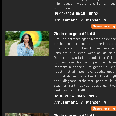
knipmiddagen, waarbij alle lief en leed
wordt gelegd.
19-10-2024 18:45
NPO2
Amusement.TV
Mensen.TV
Zin in morgen: Afl. 44
Kim-Lian ontmoet agent Marco en ex-boe
die helpen risicojongeren te re-integrer
café Heilige Boontjes krijgen deze jo
kans om hun leven weer op de rit te
Robbert is twintig jaar conducteur. Onlan
hij positieve boodschappen te dele
intercom in de trein. Het gebaar is klein
hoopt met zijn positieve boodschapp
aan het denken te zetten. En Greet blij
haar diagnose alzheimer positief in 
staan en runt met veel passie een tw
kledingwinkel in Delft.
12-10-2024 18:45
NPO2
Amusement.TV
Mensen.TV