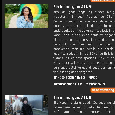
Zin in morgen: Afl. 9
Kim-Lian gaat langs bij zuster Mar
klooster in Nijmegen. Pas op haar 56e t
Ze combineert haar werk aan de univers
haar zusterschap bij de dominicane
onderzoekt de mystieke spiritualiteit in 
Voor Rene is het leven opnieuw begon
hij -na een oproep op sociale media- een
ontvangt van Tom, een voor hem v
onbekende man uit Zwolle die bereid
leven te redden. En de 60-jarige Erik is
tijdens de carnavalsperiode. Erik is on
ziek, maar wil met zijn optreden alsn
een onvergetelijke avond bezorgen en h
van alledag doen vergeten.
01-03-2025 18:40
NPO2
Amusement.TV
Mensen.TV
Zin in morgen: Afl. 8
Elly Koper is dierenbuddy. Ze gaat wekel
bij mensen die een huisdier hebben, maa
zelf voor kunnen zorgen. Dit v