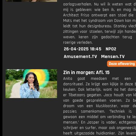
oorlogsverhalen. Nu wil ik weten wat d
mij is gebleven: wie ben ik, en mag ik 
Architect Friso ontwerpt een stoel die 
Mats met het syndroom van Down kan m
leidt tot hun designbureau. Stanley vle
zittingen voor stoelen, terwijl zijn hande
weven, keren zijn gedachten terug 
roerige verleden.
26-04-2025 18:45
NPO2
Amusement.TV
Mensen.TV
Zin in morgen: Afl. 15
Anita gaat meedoen met een Ti
dansritueel. Ze krijgt een kijkje in deze 
keuken. Ook letterlijk, want na het dan
er Tibetaans gegeten. Jaco houdt van k
van goede gesprekken voeren. Zo be
droom van een klusklooster, waar d
passies samenkomen. 'Techniek is 
gewoon een middel om verbinding te l
mensen.' En Jasper is vader, echtgenoot
schrijver en surfer, maar ook ongeneeslijk
heeft uitgezaaide huidkanker. Zijn leve