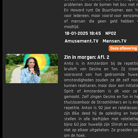
problemen door de bomen het bos niet m
En Howard runt De Buurtkamer, een 'h
voor iedereen, maar vooral voor eenza
of mensen die geen geld hebben 
maaltijd.
18-01-2025 18:45
NPO2
Amusement.TV
Mensen.TV
Zin in morgen: Afl. 2
Anita is in Amsterdam bij de repetit
bruiloft van Gesina en Ton. Zij sta
vooravond van hun gedroomde huweli
omstandigheden zouden ze dit zelf noo
kunnen realiseren, maar door een initiati
Spirit of Amsterdam is dit voor ze
gemaakt. Zelf zingen Gesina en Ton in h
thuislozenkoor de Straatklinkers en is Ani
repetitie. Anton is 92 jaar en relatiecoa
zijn 86e deed hij de opleiding en help
stellen in alle leeftijden met relatieth
bijna 60 jaar huwelijk zijn Shirah en Koo
niet op elkaar uitgekeken. Ze groeiden op 
om de hoek.