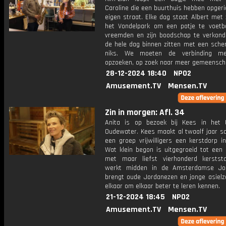
Caroline die een buurthuis hebben opgeri
eigen straat. Elke dag staat Albert met z
het Vondelpark om een potje te voetb
vreemden en zijn boodschap te verkondi
de hele dag binnen zitten met een scher
niks. We moeten de verbinding me
opzoeken, op zoek naar meer gemeenscha
28-12-2024 18:40
NPO2
Amusement.TV
Mensen.TV
Zin in morgen: Afl. 34
Anita is op bezoek bij Kees in het 
Oudewater. Kees maakt al twaalf jaar 
een groep vrijwilligers een kerstdorp i
Wat klein begon is uitgegroeid tot een 
met maar liefst vierhonderd kerststa
werkt midden in de Amsterdamse Jo
brengt oude Jordanezen en jonge asielzo
elkaar om elkaar beter te leren kennen.
21-12-2024 18:45
NPO2
Amusement.TV
Mensen.TV