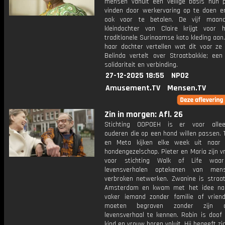
mensen vanuit een veilige basis hun p
vinden door werkervaring op te doen e
ook voor te betalen. De vijf maan
kleindochter van Claire krijgt voor 
traditionele Surinaamse koto kleding aan.
haar dochter vertellen wat dit voor ze 
Belinda vertelt over Straatbakkie; een
solidariteit en verbinding.
27-12-2025 18:55
NPO2
Amusement.TV
Mensen.TV
Zin in morgen: Afl. 26
Stichting OOPOEH is er voor allee
ouderen die op een hond willen passen. 
en Meta kijken elke week uit naar 
hondengezelschap. Pieter en Maria zijn vri
voor stichting Walk of Life wa
levensverhalen optekenen van me
verbroken netwerken. Zwanine is straat
Amsterdam en kwam met het idee nad
vaker iemand zonder familie of vrien
moeten begraven zonder zijn 
levensverhaal te kennen. Robin is doof 
kind en vrouw horen voluit. Hij begeeft zi