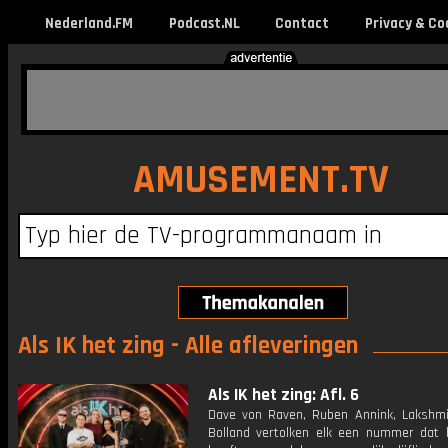
Nederland.FM
Podcast.NL
Contact
Privacy & Co
AMUSEMENT.TV
Als IK het zing - Alle afleveringen
Als IK het zing: Afl. 6
Dave von Raven, Ruben Annink, Lakshmi
Bolland vertolken elk een nummer dat 