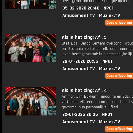
heeft gevormd: hun persoonlijke lijflied.
05-02-2026 20:40
NPO1
Amusement.TV
Muziek.TV
Als IK het zing: Afl. 5
Stef Bos, Gerda LentenHavertong, Wou
en Stefania vertolken elk een numme
leven heeft gevormd: hun persoonlijke lijfl
29-01-2026 20:35
NPO1
Amusement.TV
Muziek.TV
Als IK het zing: Afl. 4
Ammar, Jim Bakkum, Tangarine en Edsili
vertolken elk een nummer dat hun le
gevormd: hun persoonlijke lijflied.
22-01-2026 20:35
NPO1
Amusement.TV
Muziek.TV