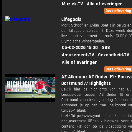
Muziek.TV
Alle afleveringen
Lifegoals
Mark Schaaf en Dylan Boet zijn terug en
aan Lifegoals seizoen 2. Deze week dui
live sportevenementen zoals GLORY 
Olympische Winterspelen.
05-02-2026 15:00
SBS
Amusement.TV
Gezondheid.TV
Alle afleveringen
AZ Alkmaar: AZ Onder 19 - Boruss
Dortmund // Highlights
Bekijk hier de highlights van het U
League-duel tussen AZ Onder 19 en 
Dortmund van dinsdagmiddag 3 februar
Abonneer je op het YouTube-kanaal v
target="_blank"
href="http://www.youtube.com/subscript
add_user=aztv 💯">Klik hier</a> Voor e
content kijk dan op de videopagina v
target="_blank" href="https://az.nl/vi