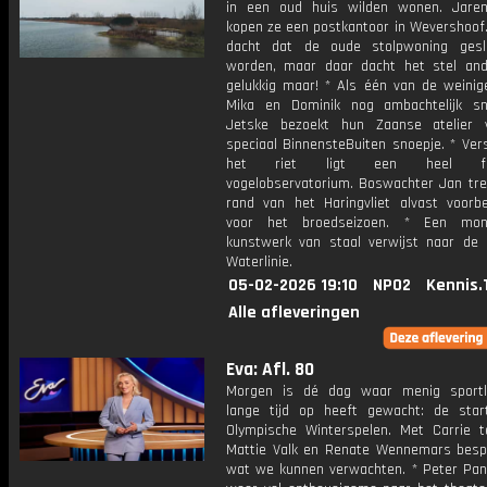
in een oud huis wilden wonen. Jare
kopen ze een postkantoor in Wevershoof.
dacht dat de oude stolpwoning gesl
worden, maar daar dacht het stel and
gelukkig maar! * Als één van de weini
Mika en Dominik nog ambachtelijk s
Jetske bezoekt hun Zaanse atelier 
speciaal BinnensteBuiten snoepje. * Ver
het riet ligt een heel fot
vogelobservatorium. Boswachter Jan tre
rand van het Haringvliet alvast voorbe
voor het broedseizoen. * Een mon
kunstwerk van staal verwijst naar de 
Waterlinie.
05-02-2026 19:10
NPO2
Kennis.
Alle afleveringen
Eva: Afl. 80
Morgen is dé dag waar menig sportl
lange tijd op heeft gewacht: de sta
Olympische Winterspelen. Met Carrie t
Mattie Valk en Renate Wennemars bes
wat we kunnen verwachten. * Peter Pan