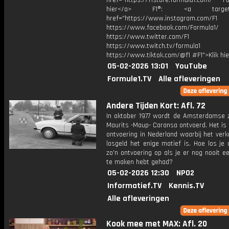
href="https://f1store.formula1.com/ Fol
hier</a> F1®: <a target="_
href="https://www.instagram.com/F1
https://www.facebook.com/Formula1/
https://www.twitter.com/F1
https://www.twitch.tv/formula1
https://www.tiktok.com/@f1 #F1">Klik hi
05-02-2026 13:01
YouTube
Formule1.TV
Alle afleveringen
Andere Tijden Kort: Afl. 72
In oktober 1977 wordt de Amsterdamse
Maurits -Maup- Caransa ontvoerd. Het is
ontvoering in Nederland waarbij het verk
losgeld het enige motief is. Hoe los je a
zo'n ontvoering op als je er nog nooit 
te maken hebt gehad?
05-02-2026 12:30
NPO2
Informatief.TV
Kennis.TV
Alle afleveringen
Kook mee met MAX: Afl. 20