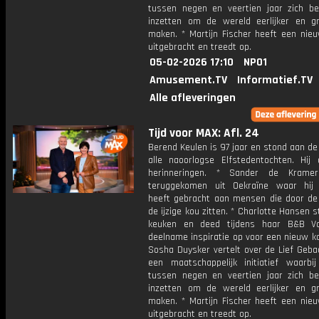
tussen negen en veertien jaar zich be
inzetten om de wereld eerlijker en g
maken. * Martijn Fischer heeft een nieu
uitgebracht en treedt op.
05-02-2026 17:10
NPO1
Amusement.TV
Informatief.TV
Alle afleveringen
Tijd voor MAX: Afl. 24
Berend Keulen is 97 jaar en stond aan de
alle naoorlogse Elfstedentochten. Hij d
herinneringen. * Sander de Krame
teruggekomen uit Oekraïne waar hij
heeft gebracht aan mensen die door de 
de ijzige kou zitten. * Charlotte Hansen s
keuken en deed tijdens haar B&B Vo
deelname inspiratie op voor een nieuw k
Sosha Duysker vertelt over de Lief Geba
een maatschappelijk initiatief waarbij
tussen negen en veertien jaar zich be
inzetten om de wereld eerlijker en g
maken. * Martijn Fischer heeft een nieu
uitgebracht en treedt op.