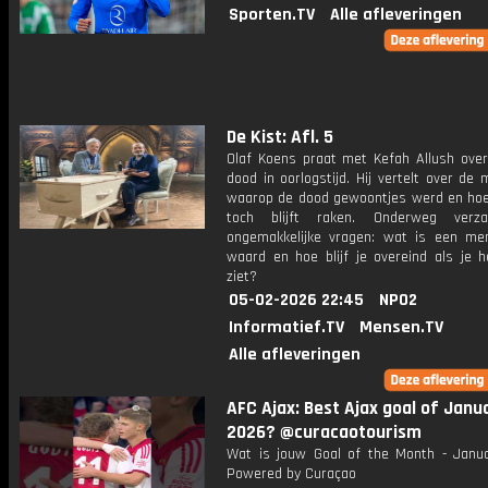
Sporten.TV
Alle afleveringen
De Kist: Afl. 5
Olaf Koens praat met Kefah Allush over
dood in oorlogstijd. Hij vertelt over d
waarop de dood gewoontjes werd en ho
toch blijft raken. Onderweg verza
ongemakkelijke vragen: wat is een me
waard en hoe blijf je overeind als je h
ziet?
05-02-2026 22:45
NPO2
Informatief.TV
Mensen.TV
Alle afleveringen
AFC Ajax: Best Ajax goal of Janu
2026? @curacaotourism
Wat is jouw Goal of the Month - Janu
Powered by Curaçao