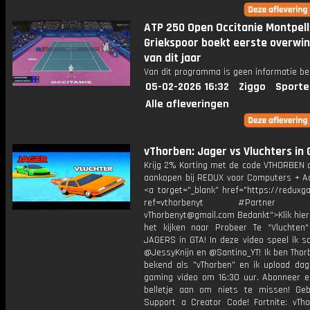
ATP 250 Open Occitanie Montpell
Griekspoor boekt eerste overwi
van dit jaar
Van dit programma is geen informatie be
05-02-2026 16:32
Ziggo
Sporte
Alle afleveringen
vThorben: Jager vs Vluchters in 
Krijg 2% Korting met de code VTHORBEN o
aankopen bij REDUX voor Computers + Ac
<a target="_blank" href="https://reduxg
ref=vthorbenyt #Partner Bu
vThorbenyt@gmail.com Bedankt">Klik hier
het kijken naar Probeer Te *Vluchten*
JAGERS in GTA! In deze video speel ik 
@JessyKnijn en @Santino_YT! Ik ben Thor
bekend als "vThorben" en ik upload dage
gaming video om 16:30 uur. Abonneer e
belletje aan om niets te missen! Geb
Support a Creator Code! Fortnite: vTho