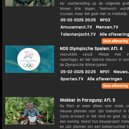
ter voorbereiding op de volgende gro
binnen drie dagen. Teamwork wordt
cruciaal, maar dat gaat niet zo makkelijk.
05-02-2026 20:25
NPO3
Amusement.TV
Mensen.TV
Talentenjacht.TV
Alle afleverin
NOS Olympische Spelen: Afl. 4
Vooruitblik vanuit Milaan met int
reportages en het laatste nieuws in aan
de Olympische Winterspelen.
05-02-2026 20:25
NPO1
Nieuws
Sporten.TV
Alle afleveringen
Wakker in Paraguay: Afl. 5
Nu Mart er weer alleen voor staat, s
nieuwe plannen voor zijn toekomst in 
Carla arriveert in het land en gaat op 
een woning. Naast hun bouwproject mak
en Jan plannen om een bakkerswinkel t