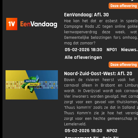
EenVandaag: Afl. 30
Hoe kan het dat er asbest in speelz
Campagne Roda JC tegen online gokke
kernwapenverdrag deze week, wa
Gemeentelijke belastingen fors omhoog
mag dat zomaar?
05-02-2026 18:30
NPO1
Nieuws
Alle afleveringen
Noord-Zuid-Oost-West: Afl. 20
Boven de rivieren heerst vaak het 
carnaval alleen in Brabant en Limbur
wordt. In Overijssel wordt ook carnaval
Vier inwoners worden gevolgd. Het carna
zorgt voor een gevoel van thuiskomen,
'thuus komm'n' zoals ze dat in Salland 
Thuus Komm'n zie je hoe het verenig
zorgt voor een hechte gemeenschap in
Lemelerveld.
05-02-2026 18:30
NPO2