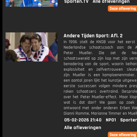
Sporten.TV
Alle afleveringen
Andere Tijden Sport: Afl. 2
In 1996 stelt de KNSB voor het eerst 
Nederlandse schaatscoach aan: de A
Peter Mueller. Die zet de Nede
schaatswereld op zijn kop met zijn ver
benadering van de sport, waarin keihard
explosiviteit en zelfvertrouwen sleut
zijn. Mueller is een kampioenenmaker
een aantal jaren lijkt het kunstje uitgewe
eerste successen volgen mindere pres
raken schaatsers overtraind. Gespro
over het Peter Mueller-effect. Maar klo
wat is dat dan? We gaan op zoek 
antwoord met onder anderen Erben W
Gianni Romme, Marianne Timmer en Muelle
05-02-2026 21:40
NPO1
Sporte
Alle afleveringen