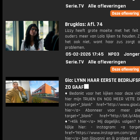
Serie.TV
Alle afleveringen
Brugklas: Afl. 74
Lizzy heeft grote moeite met het feit
ouders meer van Lola lijken te houden. Z
het ook niet, want haar zus zorgt al
problemen.
05-02-2026 17:45
NPO3
Jonger
Serie.TV
Alle afleveringen
Gio: LYNN HAAR EERSTE BEDRIJFS
ZO GAAF🏢
♦ Bedankt voor het kijken naar deze vid
hier mijn TRUIEN EN NOG MEER VETTE D
target="_blank" href="http://www.gioxl.
hier</a> Abonneer voor meer ple
target="_blank" href="http://bit.ly/Ab
♦">Klik hier</a> Mij dagelijks volgen?
kijkje hier: - Instagram: <a target
href="https://www.instagram.com/gio/
hier</a> ben Giovanni en ik probeer het 