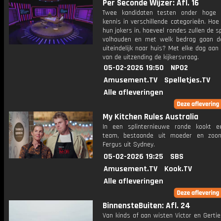
Per Seconde Wijzer: Afl. 16
Twee kandidaten testen onder hoge 
kennis in verschillende categorieën. Hoe 
hun jokers in, hoeveel rondes zullen de s
volhouden en met welk bedrag gaan d
uiteindelijk naar huis? Met elke dag aan
van de uitzending de kijkersvraag.
05-02-2026 19:50
NPO2
Amusement.TV
Spelletjes.TV
Alle afleveringen
My Kitchen Rules Australia
In een splinternieuwe ronde kookt 
team, bestaande uit moeder en zoo
Fergus uit Sydney.
05-02-2026 19:25
SBS
Amusement.TV
Kook.TV
Alle afleveringen
BinnensteBuiten: Afl. 24
Van kinds af aan wisten Victor en Gertie