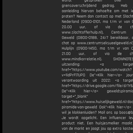
wordt gesproken over se
grensoverschrijdend gedrag. Heb
aanleiding hiervan behoefte om met 
praten? Neem dan contact op met Slacht
Nederland (0900-0101, ma t/m vr van 
20.00 uur, of via de c
www.slachtofferhulp.nl), Centrum 
Geweld (0800-0188, 24/7 bereikbaar, 
chat op www.centrumseksueelgeweld.nl
Hulplijn (0900-1450, ma t/m vr van 
21.00 uur, of via de c
www.mindkorrelatie.nl). SHOWN
uitzending: <a target="_
href="https://www.youtube.com/watch?
v=1idPrF17UP0 De">Klik hier</a> journ
verantwoording uit 2022: <a target
href="https://drive.google.com/file/d
De">Klik hier</a> geweldspiram
target="_blank"
href="https://www.huiselijkgeweld.nl/d
piramide-van-geweld Ook">Klik hier</a>
wil je klokkenluiden? Mail ons op boos@b
Je wordt opgelicht. Een influencer le
product niet. Een huisjesmelker maakt
van de markt en jaagt jou op extra kost