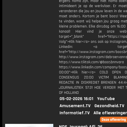
ergens homo zijn, maar niet homo doen
intimideert je op de werkvloer. Er moe
veranderen die jou en jouw leven in de we
moet anders. Kortom: je bent boos! Wee
te vinden, want wij helpen jou graag me
kleine problemen. Elke dinsdag om 16:00 
kanaal! Hier vind je onze webs
target="_blank" href="https://npo3
Volg">Klik hier</a> ons ook op Instagram,
Linkedin: <a target="_
href="http://www.instagram.com/boosb
http://www.instagram.com/debroervanr
https://www.tiktok.com/@boosbnnvara
https://www.linkedin.com/company/boos
00:00">Klik hier</a> COLD OPEN 
CONSENSUS 20:00 VICTIM BLAMIN
REDACTIE IN DISKREDIET BRENGEN 44:
JOURNALISTIEK 57:31 HOE VERDER MET 
OF HOLLAND
05-02-2026 16:01
YouTube
Amusement.TV
Gezondheid.TV
Informatief.TV
Alle afleveringe