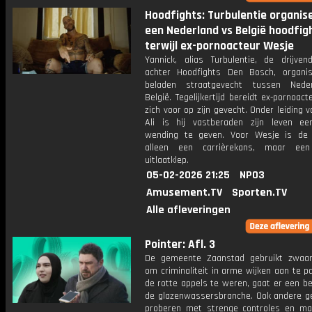
Hoodfights: Turbulentie organis
een Nederland vs België hoodfigh
terwijl ex-pornoacteur Wesje
Yannick, alias Turbulentie, de drijven
achter Hoodfights Den Bosch, organi
beladen straatgevecht tussen Nede
België. Tegelijkertijd bereidt ex-pornoac
zich voor op zijn gevecht. Onder leiding v
Ali is hij vastberaden zijn leven e
wending te geven. Voor Wesje is de 
alleen een carrièrekans, maar een 
uitlaatklep.
05-02-2026 21:25
NPO3
Amusement.TV
Sporten.TV
Alle afleveringen
Pointer: Afl. 3
De gemeente Zaanstad gebruikt zwaa
om criminaliteit in arme wijken aan te 
de rotte appels te weren, gaat er een b
de glazenwassersbranche. Ook andere 
proberen met strenge controles en ma