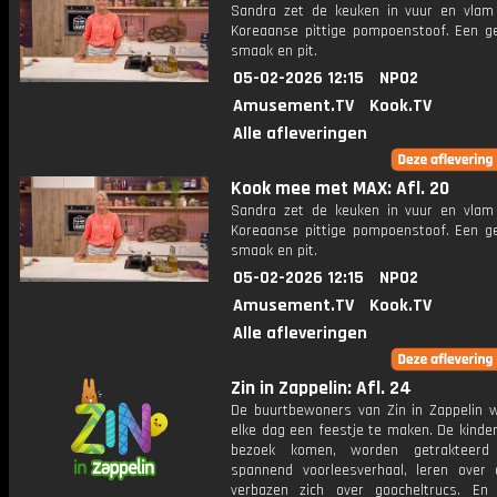
Sandra zet de keuken in vuur en vla
Koreaanse pittige pompoenstoof. Een ge
smaak en pit.
05-02-2026 12:15
NPO2
Amusement.TV
Kook.TV
Alle afleveringen
Kook mee met MAX: Afl. 20
Sandra zet de keuken in vuur en vla
Koreaanse pittige pompoenstoof. Een ge
smaak en pit.
05-02-2026 12:15
NPO2
Amusement.TV
Kook.TV
Alle afleveringen
Zin in Zappelin: Afl. 24
De buurtbewoners van Zin in Zappelin 
elke dag een feestje te maken. De kinde
bezoek komen, worden getrakteer
spannend voorleesverhaal, leren over 
verbazen zich over goocheltrucs. En n