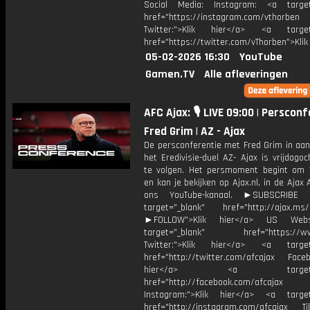
Social Media: Instagram: <a target
href="https://instagram.com/vthorben
Twitter:">Klik hier</a> <a target=
href="https://twitter.com/vThorben">Klik
05-02-2026 16:30
YouTube
Gamen.TV
Alle afleveringen
AFC Ajax: 🎙️ LIVE 09:00 | Perscon
Fred Grim | AZ - Ajax
De persconferentie met Fred Grim in aan
het Eredivisie-duel AZ- Ajax is vrijdagoc
te volgen. Het persmoment begint om 
en kan je bekijken op Ajax.nl, in de Ajax
ons YouTube-kanaal. ►SUBSCRIBE
target="_blank" href="http://ajax.ms/
►FOLLOW">Klik hier</a> US Webs
target="_blank" href="https://www
Twitter:">Klik hier</a> <a target=
href="http://twitter.com/afcajax Facebo
hier</a> <a target="_
href="http://facebook.com/afcajax
Instagram:">Klik hier</a> <a target
href="http://instagram.com/afcajax TikT