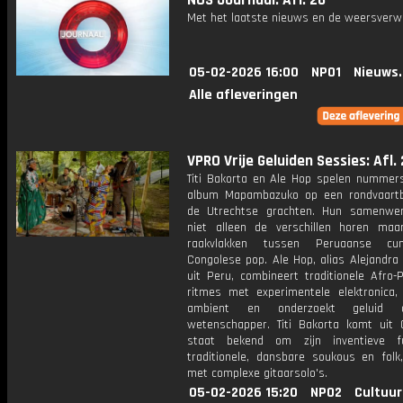
NOS Journaal: Afl. 26
Met het laatste nieuws en de weersverw
05-02-2026 16:00
NPO1
Nieuws
Alle afleveringen
VPRO Vrije Geluiden Sessies: Afl. 
Titi Bakorta en Ale Hop spelen nummer
album Mapambazuko op een rondvaart
de Utrechtse grachten. Hun samenwer
niet alleen de verschillen horen ma
raakvlakken tussen Peruaanse c
Congolese pop. Ale Hop, alias Alejandra
uit Peru, combineert traditionele Afro-
ritmes met experimentele elektronica,
ambient en onderzoekt geluid 
wetenschapper. Titi Bakorta komt uit
staat bekend om zijn inventieve f
traditionele, dansbare soukous en folk,
met complexe gitaarsolo's.
05-02-2026 15:20
NPO2
Cultuur