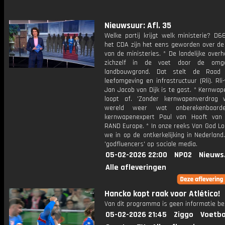
Nieuwsuur: Afl. 35
Welke partij krijgt welk ministerie? D6
het CDA zijn het eens geworden over de 
van de ministeries. * De landelijke overh
zichzelf in de voet door de om
landbouwgrond. Dat stelt de Raad
leefomgeving en infrastructuur (Rli). Rli-
Jan Jacob van Dijk is te gast. * Kernwa
loopt af. 'Zonder kernwapenverdrag
wereld weer wat onberekenbaarde
kernwapenexpert Paul van Hooft van
RAND Europe. * In onze reeks Van God L
we in op de ontkerkelijking in Nederland.
'godfluencers' op sociale media.
05-02-2026 22:00
NPO2
Nieuws
Alle afleveringen
Hancko kopt raak voor Atlético!
Van dit programma is geen informatie be
05-02-2026 21:45
Ziggo
Voetba