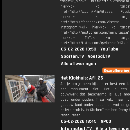
target="_blank" href="http://vitesse.nl
hier</a> <a target="_
href="http://x.com/MijnVitesse Facebo
hier</a> <a target="_
href="http://facebook.com/Vitesse
Instagram:">Klik hier</a> <a target
href="http://instagram.com/mijnvitesse">
hier</a> TikTok: <a target="
href="http://tiktok.com/@vitesse">Klik h
05-02-2026 18:53
YouTube
Sporten.TV
Voetbal.TV
Alle afleveringen
Het Klokhuis: Afl. 26
Als je om je heen kijkt is er best een k
een monument ziet. Dat is een b
bouwwerk dat beschermd is. Dus moe
goed onderhouden. Tirsa kijkt mee ho
gebouw kunt onderhouden en wat er ge
er iets stuk is. In KitchenTime laat Romy 
restaureren.
05-02-2026 18:45
NPO3
Informatief.TV
Alle afleveringe