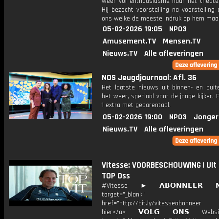
weer vol enthousiasme naar het theate
Hij bezocht voorstelling na voorstelling 
ons welke de meeste indruk op hem maa
05-02-2026 19:05
NPO3
Amusement.TV
Mensen.TV
Nieuws.TV
Alle afleveringen
NOS Jeugdjournaal: Afl. 36
Het laatste nieuws uit binnen- en buit
het weer, speciaal voor de jonge kijker.
1 extra met gebarentaal.
05-02-2026 19:00
NPO3
Jonger
Nieuws.TV
Alle afleveringen
Vitesse: VOORBESCHOUWING | Uit
TOP Oss
#Vitesse ► 𝗔𝗕𝗢𝗡𝗡𝗘𝗘𝗥 
target="_blank"
href="http://bit.ly/vitesseabonnee
hier</a> 𝗩𝗢𝗟𝗚 𝗢𝗡𝗦 Webs