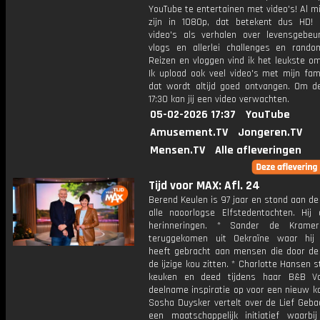
YouTube te entertainen met video's! Al mi
zijn in 1080p, dat betekent dus HD! 
video's als verhalen over levensgebeur
vlogs en allerlei challenges en rando
Reizen en vloggen vind ik het leukste o
Ik upload ook veel video's met mijn fam
dat wordt altijd goed ontvangen. Om 
17:30 kan jij een video verwachten.
05-02-2026 17:37
YouTube
Amusement.TV
Jongeren.TV
Mensen.TV
Alle afleveringen
Tijd voor MAX: Afl. 24
Berend Keulen is 97 jaar en stond aan de
alle naoorlogse Elfstedentochten. Hij d
herinneringen. * Sander de Krame
teruggekomen uit Oekraïne waar hij
heeft gebracht aan mensen die door de 
de ijzige kou zitten. * Charlotte Hansen s
keuken en deed tijdens haar B&B Vo
deelname inspiratie op voor een nieuw k
Sosha Duysker vertelt over de Lief Geba
een maatschappelijk initiatief waarbij