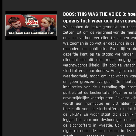
BOOS: THIS WAS THE VOICE 3: hoe
opeens toch weer aan de vrouwe
We hebben de keuze gemaakt om reacti
zetten. Dit om de veiligheid van de mens
ons hun verhaal vertellen te kunnen wa
We zoomen in op wat er gebeurde in de
maanden na publicatie. Even lijken 
dezelfde kant op te staan: we vinden
allemaal dat dit niet meer mag geb
verantwoordelijkheid lijkt ook te versc
slachtoffers naar daders. Het gaat nie
weerbaarheid, maar om het vragen van
en geen grenzen overgaan. De maatsch
implicaties van de uitzending zijn groo
politiek tot de keukentafel. Maar er on
onvermijdelijke kantelpunten. Er komt krit
wordt aan intimidatie en victimblamin
Hoe is dit voor de slachtoffers uit dat k
de LINDA? En waar staat dit eigenlijk
leggen het voor aan deskundigen en sp
de slachtoffers in kwestie. Ook legge
eigen rol onder de loep. Let op: in deze 