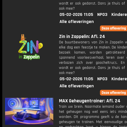
wordt er ook gedanst. Dans je thuis of 
ook mee?
05-02-2026 11:05
NPO3
Kindere
Alle afleveringen
Zin in Zappelin: Afl. 24
De buurtbewoners van Zin in Zappelin 
elke dag een feestje te maken. De kinde
bezoek komen, worden getrakteer
spannend voorleesverhaal, leren over 
verbazen zich over goocheltrucs. En n
wordt er ook gedanst. Dans je thuis of 
ook mee?
05-02-2026 11:05
NPO3
Kindere
Alle afleveringen
MAX Geheugentrainer: Afl. 24
Train uw brein. Naarmate iemand ouder w
het geheugen nog wel eens iets mind
worden. Dit programma geeft u de ka
geheugen te trainen. Met eenvoudige o