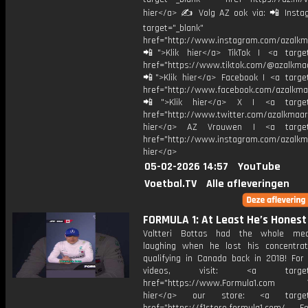
hier</a> ✍ Volg AZ ook via: 📲 Insta
target="_blank"
href="http://www.instagram.com/azalkm
📲">Klik hier</a> TikTok | <a target
href="https://www.tiktok.com/@azalkma
📲">Klik hier</a> Facebook | <a target
href="http://www.facebook.com/azalkma
📲">Klik hier</a> X | <a target=
href="http://www.twitter.com/azalkmaar
hier</a> AZ Vrouwen | <a target=
href="http://www.instagram.com/azalkma
hier</a>
05-02-2026 14:57
YouTube
Voetbal.TV
Alle afleveringen
FORMULA 1: At Least He’s Honest
Valtteri Bottas had the whole me
laughing when he lost his concentrat
qualifying in Canada back in 2018! For
videos, visit: <a target="
href="https://www.Formula1.com Vis
hier</a> our store: <a target=