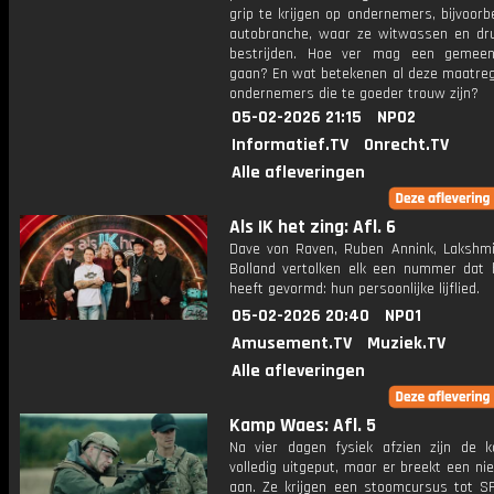
grip te krijgen op ondernemers, bijvoorb
autobranche, waar ze witwassen en dr
bestrijden. Hoe ver mag een gemeen
gaan? En wat betekenen al deze maatreg
ondernemers die te goeder trouw zijn?
05-02-2026 21:15
NPO2
Informatief.TV
Onrecht.TV
Alle afleveringen
Als IK het zing: Afl. 6
Dave von Raven, Ruben Annink, Lakshmi
Bolland vertolken elk een nummer dat 
heeft gevormd: hun persoonlijke lijflied.
05-02-2026 20:40
NPO1
Amusement.TV
Muziek.TV
Alle afleveringen
Kamp Waes: Afl. 5
Na vier dagen fysiek afzien zijn de k
volledig uitgeput, maar er breekt een n
aan. Ze krijgen een stoomcursus tot SF