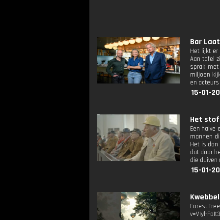
Bar Laat:
Het lijkt e
Aan tafel 
sprak met 
miljoen ki
en acteurs
15-01-20
Het stof 
Een halve 
mannen die
Het is dan
dat door h
die duiven
15-01-20
Kwebbelk
Forest Tre
v=VIyl-FoIt