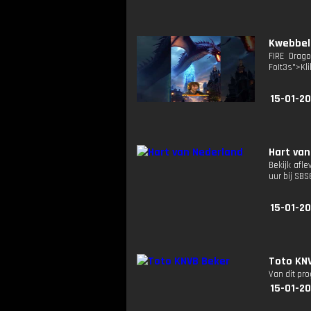
Kwebbelk
FIRE Drago
FoIt3s">Kli
15-01-2
Hart van
Bekijk afle
uur bij SB
15-01-20
Toto KNV
Van dit pr
15-01-20