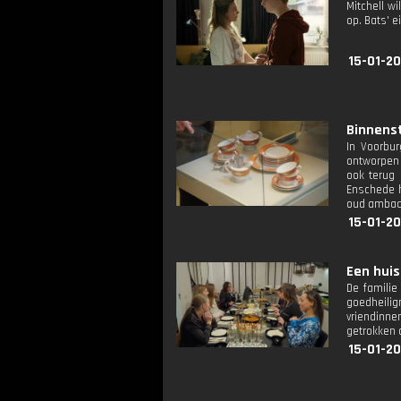
Mitchell w
op. Bats' 
15-01-20
Binnenst
In Voorbur
ontworpen 
ook terug 
Enschede h
oud ambach
15-01-20
Een huis 
De familie
goedheili
vriendinne
getrokken o
15-01-20