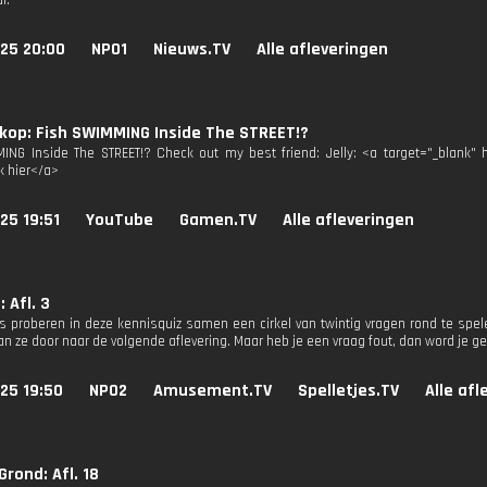
l.
025 20:00
NPO1
Nieuws.TV
Alle afleveringen
kop: Fish SWIMMING Inside The STREET!?
ING Inside The STREET!? Check out my best friend: Jelly: <a target="_blank" 
k hier</a>
25 19:51
YouTube
Gamen.TV
Alle afleveringen
: Afl. 3
rs proberen in deze kennisquiz samen een cirkel van twintig vragen rond te spel
an ze door naar de volgende aflevering. Maar heb je een vraag fout, dan word je 
25 19:50
NPO2
Amusement.TV
Spelletjes.TV
Alle afl
rond: Afl. 18