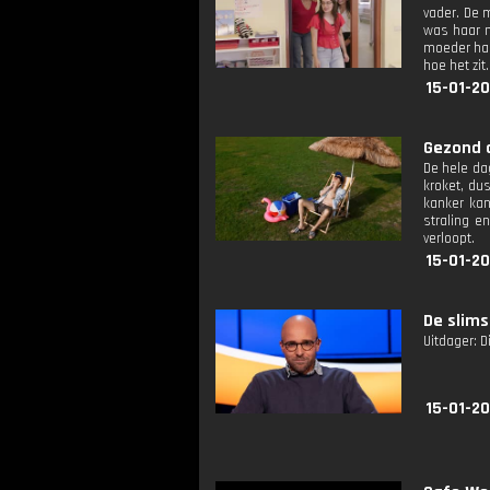
vader. De 
was haar m
moeder haa
hoe het zit.
15-01-20
Gezond o
De hele da
kroket, du
kanker kan
straling e
verloopt.
15-01-20
De slims
Uitdager: D
15-01-2