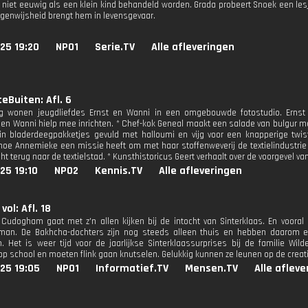
il niet eeuwig als een klein kind behandeld worden. Grada probeert Snoek een les
eigenwijsheid brengt hem in levensgevaar.
25 19:20
NPO1
Serie.TV
Alle afleveringen
eBuiten: Afl. 6
g wonen jeugdliefdes Ernst en Wanni in een omgebouwde fotostudio. Ernst h
en Wanni hielp mee inrichten. * Chef-kok Geneal maakt een salade van bulgur me
in bladerdeegpakketjes gevuld met halloumi en vijg voor een knapperige twist.
oe Annemieke een missie heeft om met haar stoffenweverij de textielindustrie
t terug naar de textielstad. * Kunsthistoricus Geert verhaalt over de voorgevel v
25 19:10
NPO2
Kennis.TV
Alle afleveringen
vol: Afl. 18
 Cudogham gaat met z'n allen kijken bij de intocht van Sinterklaas. En voora
gman. De Bakhcha-dochters zijn nog steeds alleen thuis en hebben daarom 
n. Het is weer tijd voor de jaarlijkse Sinterklaassurprises bij de familie Wi
p school en moeten flink gaan knutselen. Gelukkig kunnen ze leunen op de creativ
25 19:05
NPO1
Informatief.TV
Mensen.TV
Alle aflev