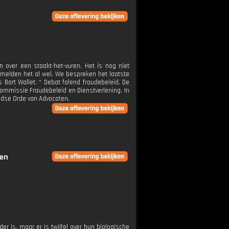
 over een staakt-het-vuren. Het is nog niet
melden het al wel. We bespreken het laatste
Bart Wallet. * Debat falend fraudebeleid. De
ommissie Fraudebeleid en Dienstverlening. In
ndse Orde van Advocaten.
gen
r is, maar er is twijfel over hun biologische