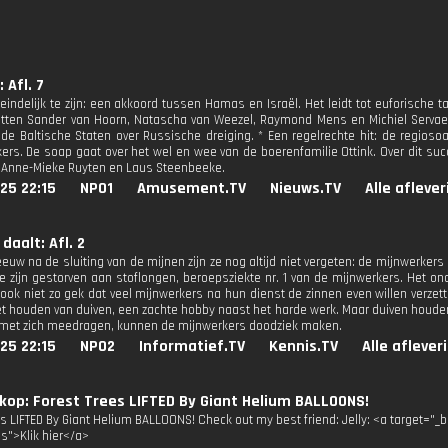
 Afl. 7
r eindelijk te zijn: een akkoord tussen Hamas en Israël. Het leidt tot euforische t
zitten Sander van Hoorn, Natascha van Weezel, Raymond Mens en Michiel Servae
de Baltische Staten over Russische dreiging. * Een regelrechte hit: de regios
jkers. De soap gaat over het wel en wee van de boerenfamilie Ottink. Over dit s
 Anne-Mieke Ruyten en Laus Steenbeeke.
25 22:15
NPO1
Amusement.TV
Nieuws.TV
Alle afleve
daalt: Afl. 2
eeuw na de sluiting van de mijnen zijn ze nog altijd niet vergeten: de mijnwerker
 zijn gestorven aan stoflongen, beroepsziekte nr. 1 van de mijnwerkers. Het on
 ook niet zo gek dat veel mijnwerkers na hun dienst de zinnen even willen verz
et houden van duiven, een zachte hobby naast het harde werk. Maar duiven houden 
 met zich meedragen, kunnen de mijnwerkers doodziek maken.
25 22:15
NPO2
Informatief.TV
Kennis.TV
Alle aflever
op: Forest Trees LIFTED By Giant Helium BALLOONS!
es LIFTED By Giant Helium BALLOONS! Check out my best friend: Jelly: <a target=
3s">Klik hier</a>