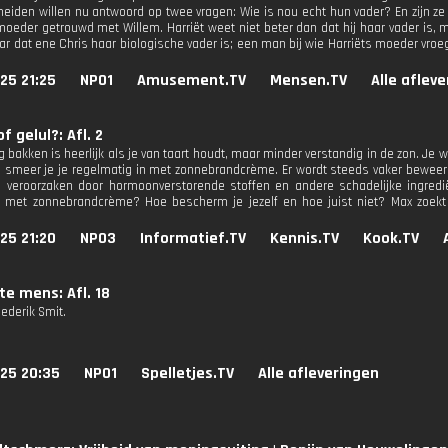
meiden willen nu antwoord op twee vragen: Wie is nou echt hun vader? En zijn ze
oeder getrouwd met Willem. Harriët weet niet beter dan dat hij haar vader is, maa
r dat ene Chris haar biologische vader is; een man bij wie Harriëts moeder vro
25 21:25
NPO1
Amusement.TV
Mensen.TV
Alle aflev
f gelul?: Afl. 2
g bakken is heerlijk als je van taart houdt, maar minder verstandig in de zon. Je
s smeer je je regelmatig in met zonnebrandcrème. Er wordt steeds vaker beweer
 veroorzaken door hormoonverstorende stoffen en andere schadelijke ingredi
n met zonnebrandcrème? Hoe bescherm je jezelf en hoe juist niet? Max zoekt 
25 21:20
NPO3
Informatief.TV
Kennis.TV
Kook.TV
te mens: Afl. 18
iederik Smit.
025 20:35
NPO1
Spelletjes.TV
Alle afleveringen