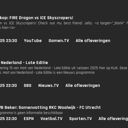
op: FIRE Dragon vs ICE Skyscrapers!
n vs ICE Skyscrapers! Check out my best friend: Jelly: <a target="_blank" 
k hier</a>
025 23:30
YouTube
Gamen.TV
Alle afleveringen
 Nederland - Late Editie
vering 15 van Hart van Nederland - Late Editie uit seizoen 2025 hier op KIJK. Deze
S6. Hart van Nederland - Late Editie is een Nieuws programma
25 22:30
SBS
Nieuws.TV
Alle afleveringen
B Beker: Samenvatting RKC Waalwijk - FC Utrecht
ogramma is geen informatie beschikbaar
25 22:30
ESPN
Voetbal.TV
Sporten.TV
Alle afleverin