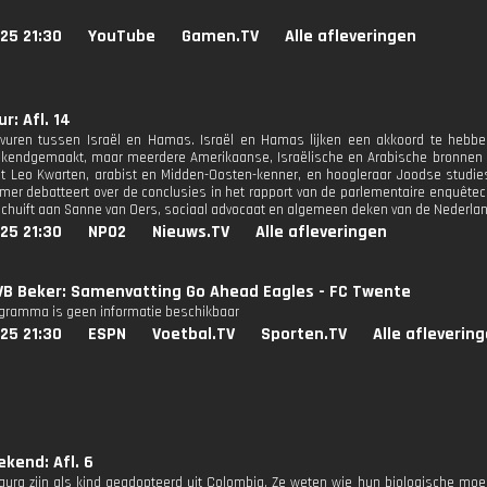
25 21:30
YouTube
Gamen.TV
Alle afleveringen
r: Afl. 14
-vuren tussen Israël en Hamas. Israël en Hamas lijken een akkoord te hebben
bekendgemaakt, maar meerdere Amerikaanse, Israëlische en Arabische bronnen 
 Leo Kwarten, arabist en Midden-Oosten-kenner, en hoogleraar Joodse studies 
er debatteert over de conclusies in het rapport van de parlementaire enquêtec
schuift aan Sanne van Oers, sociaal advocaat en algemeen deken van de Nederla
25 21:30
NPO2
Nieuws.TV
Alle afleveringen
VB Beker: Samenvatting Go Ahead Eagles - FC Twente
ogramma is geen informatie beschikbaar
25 21:30
ESPN
Voetbal.TV
Sporten.TV
Alle afleverin
kend: Afl. 6
aura zijn als kind geadopteerd uit Colombia. Ze weten wie hun biologische moede