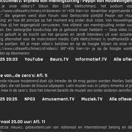
tschmerz: Vrijheid van meningsuiting | Pepijn van Houwelingen
 je onze video's? Steun dan Café Weltschmerz, het podium voor 
s://www.cafeweltschmerz.nl/doneren/ In">Klik hier</a> November organiseerde 
:” die gegeven werd door Forum voor Democratie partijlid Pepijn van Hou
ing’ en hoe dit principe op het moment erg onder druk staat. Van Houwelingen
hoe zij het tegengeluid censureren, hoe vrijheid van meningsuiting onder vuu
n. Een belangrijke boodschap die je gehoord moet hebben! --- Deze video i
z gelooft in de kracht van het gesprek en zendt interviews uit over actuel
g alternatief voor de mainstream media. Café Weltschmerz is onafhankelijk en
e partijen. Wil je meer video's bekijken en op de hoogte blijven via onze n
s://www.cafeweltschmerz.nl/videos/ Wil">Klik hier</a> je op de hoogte wor
dan op Abonneren!
025 20:33
YouTube
Beurs.TV
Informatief.TV
Alle afl
 van...de zero's: Afl. 5
ende nieuwe modetrend doet zijn intrede: de bh mag gezien worden. Marlies Dek
djes die net boven de blouse uitpiepen. Latin muziek was in Latijns-Amerika al j
 mee in de zero's. Door het internet bereikt de muziek van onder anderen Jennife
25 20:25
NPO3
Amusement.TV
Muziek.TV
Alle aflev
naal 20.00 uur: Afl. 11
aatste nieuws, gebeurtenissen van nationaal en internationaal belang en d