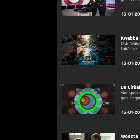
gebarentaa
15-01-2
Kwebbel
Fish SWIMM
FoIt3s">Kli
15-01-20
De Cirkel
Vier spele
geld en ga
15-01-20
Woeste G