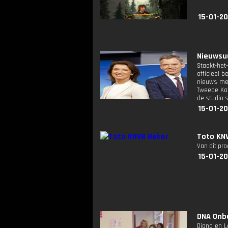
15-01-20
Nieuwsuu
Staakt-het
officieel 
nieuws met
Tweede Kam
de studio 
15-01-20
Toto KN
Van dit pr
15-01-20
DNA Onbe
Diana en L