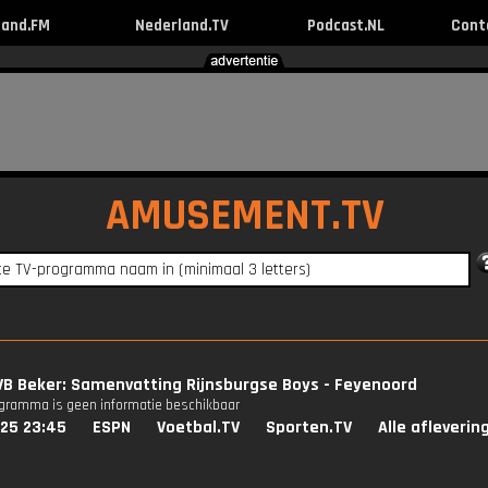
land.FM
Nederland.TV
Podcast.NL
Cont
AMUSEMENT.TV
VB Beker: Samenvatting Rijnsburgse Boys - Feyenoord
ogramma is geen informatie beschikbaar
025 23:45
ESPN
Voetbal.TV
Sporten.TV
Alle afleverin