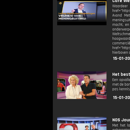
Cafe Wel
Waardeer
href="http
Avond Met
meningsuit
macht, en 
onderwerpe
Weltschmer
hoogwaardi
commerciël
href="http
hierboven 
15-01-2
Het beste
Een opvall
met de ban
pas kennis
15-01-20
NOS Jour
Met het l