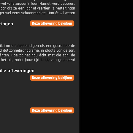
 wel volle zussen? Toen Harriët werd geboren,
r als ze een jaar of veertien is, vertelt haar
eger wel eens schoonmaakte. Harriët wil weten
eringen
 wilt immers niet eindigen als een gecremeerde
d dat zonnebrandcrème, in plaats van de zon,
ënten. Hoe zit het nou écht met die zon, de
het uit, zodat jouw tijd in de zon gesmeerd
Alle afleveringen