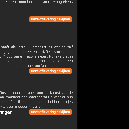
je te leren, maar het roept vooral vraagtekens
eeft als jaren 30-architect de woning zelf
t gegrilde aardpeer en kaki. Deze vrucht komt
 * Duurzame lifestyle-expert Marieke ziet in
 duurzamer en lokaler te maken. Zo komt een
an het oudste stadhuis van Nederland.
l Oos is nogal nerveus voor de komst van de
een meidenavond georganiseerd voor al hun
ldeman. Prisciliano en Joshua hebben lootjes
iteit van moeder Priscilla.
eringen