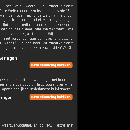
het vrije woord: <a target="_blank"
Cafe Weltschmerz een lezing in de serie “Een
welingen over het onderwerp ‘Vrijheid van
 gaat in op de autoriteit van de gevestigde
r ligt in de media en nog vele interessante
s geproduceerd door Café Weltschmerz. Café
e maatschappelijke thema's. Wij bieden een
 niet verbonden aan politieke, religieuze of
ieuwsbrief? Ga dan naar: <a target="_blank"
den gebracht van onze nieuwe video's? Klik
everingen
kers veroorzaakt een ware rage met haar bh's
aren mateloos populair. In Europa maken wij er
r Lopez eindelijk de Nederlandse huiskamers.
eringen
e weersverwachting. En op NPO 1 extra met