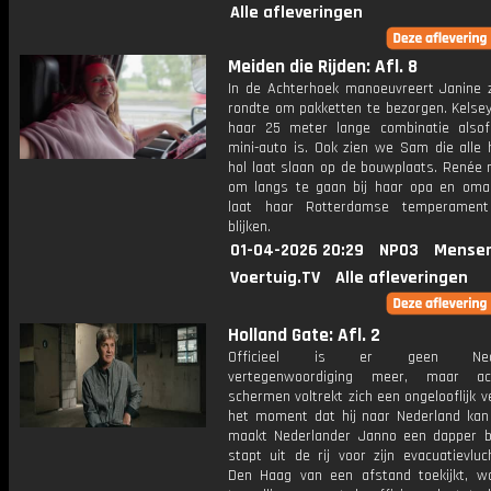
Alle afleveringen
Meiden die Rijden: Afl. 8
In de Achterhoek manoeuvreert Janine z
rondte om pakketten te bezorgen. Kelsey
haar 25 meter lange combinatie also
mini-auto is. Ook zien we Sam die alle 
hol laat slaan op de bouwplaats. Renée 
om langs te gaan bij haar opa en oma.
laat haar Rotterdamse temperament 
blijken.
01-04-2026 20:29
NPO3
Mensen
Voertuig.TV
Alle afleveringen
Holland Gate: Afl. 2
Officieel is er geen Neder
vertegenwoordiging meer, maar a
schermen voltrekt zich een ongelooflijk v
het moment dat hij naar Nederland kan 
maakt Nederlander Janno een dapper bes
stapt uit de rij voor zijn evacuatievluch
Den Haag van een afstand toekijkt, w