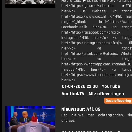
Future Cup. ►SUBSCRIBE NOW <a target
href="http://ajax.ms/subscribe ►FOL
hier</a> US Website: <a target=
href="https://www.ajax.nl X:">Klik hi
target="_blank" href="https://x.co
Facebook:">Klik hier</a> <a target
href="http://facebook.com/afcajax
Instagram:">Klik hier</a> <a target
href="http://instagram.com/afcajax TikT
hier</a> <a target="_
href="http://tiktok.com/@afcajax WhatsA
hier</a> <a target="_
href="https://whatsapp.com/channel/
Threads:">Klik hier</a> <a target=
href="https://www.threads.net/@afcajax
hier</a>
01-04-2026 22:00
YouTube
Voetbal.TV
Alle afleveringen
Nieuwsuur: Afl. 89
Het nieuws met achtergronden, du
analyse.