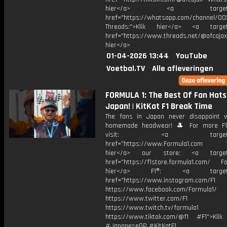
hier</a> <a target="_
href="https://whatsapp.com/channel/
Threads:">Klik hier</a> <a target=
href="https://www.threads.net/@afcajax
hier</a>
01-04-2026 13:44
YouTube
Voetbal.TV
Alle afleveringen
FORMULA 1: The Best Of Fan Hats
Japan! | KitKat F1 Break Time
The fans in Japan never disappoint w
homemade headwear! 🎩 For more F1®
visit: <a target="_b
href="https://www.Formula1.com Vis
hier</a> our store: <a target=
href="https://f1store.formula1.com/ Fol
hier</a> F1®: <a target="_
href="https://www.instagram.com/F1
https://www.facebook.com/Formula1/
https://www.twitter.com/F1
https://www.twitch.tv/formula1
https://www.tiktok.com/@f1 #F1">Klik
#JapaneseGP #KitKatF1