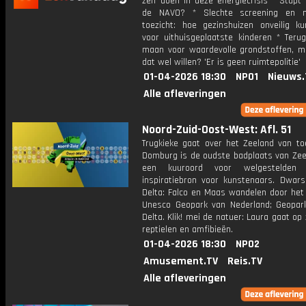
zelf doen in deze energiecrisis * Stapt
de NAVO? * Slechte screening en na
toezicht: hoe gezinshuizen onveilig ku
voor uithuisgeplaatste kinderen * Teru
maan voor waardevolle grondstoffen, 
dat wel willen? 'Er is geen ruimtepolitie'
01-04-2026 18:30
NPO1
Nieuws.
Alle afleveringen
Noord-Zuid-Oost-West: Afl. 51
Trugkieke gaat over het Zeeland van to
Domburg is de oudste badplaats van Zeel
een kuuroord voor welgestelden
inspiratiebron voor kunstenaars. Dwar
Delta: Falco en Maas wandelen door het
Unesco Geopark van Nederland; Geopar
Delta. Klik! mei de natuer: Laura gaat op
reptielen en amfibieën.
01-04-2026 18:30
NPO2
Amusement.TV
Reis.TV
Alle afleveringen