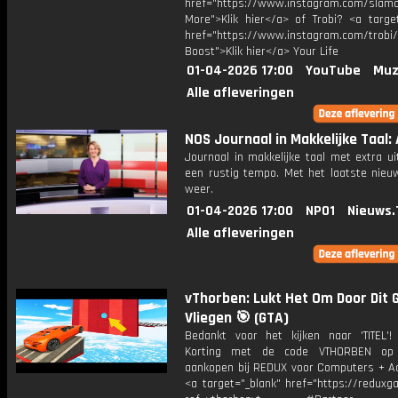
href="https://www.instagram.com/slamof
More">Klik hier</a> of Trobi? <a target
href="https://www.instagram.com/tro
Boost">Klik hier</a> Your Life
01-04-2026 17:00
YouTube
Muz
Alle afleveringen
NOS Journaal in Makkelijke Taal: 
Journaal in makkelijke taal met extra ui
een rustig tempo. Met het laatste nieu
weer.
01-04-2026 17:00
NPO1
Nieuws.
Alle afleveringen
vThorben: Lukt Het Om Door Dit 
Vliegen 🎯 (GTA)
Bedankt voor het kijken naar 'TITEL'!
Korting met de code VTHORBEN op
aankopen bij REDUX voor Computers + Ac
<a target="_blank" href="https://reduxg