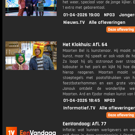
het weer, speciaal voor de jonge kijker.
1 extra met gebarentaal.
01-04-2026 19:00
NPO3
Jonger
Nieuws.TV
Alle afleveringen
Het Klokhuis: Afl. 64
Maarten Bel is kunstenaar. Hij maakt ni
kunst, maar hij speelt er ook vaak de ho
Zo loopt hij als astronaut over stra
kabouter in het park en kijkt hij hoe 
hierop reageren. Maarten maakt va
stoeptegels met pootafdrukken van hu
feestboterhammen en een grote vare
Janouk ontdekt de wonderlijke we
Maarten. Ard en Fjodor maken kunst van b
01-04-2026 18:45
NPO3
Informatief.TV
Alle afleveringe
EenVandaag: Afl. 77
Inflatie: wat kunnen werkgevers en w