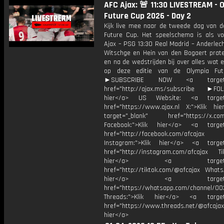
AFC Ajax: 🚨 11:30 LIVESTREAM - 
Future Cup 2026 - Day 2
Kijk live mee naar de tweede dag van d
Future Cup. Het speelschema is als vol
Ajax – PSG 13:30 Real Madrid – Anderlec
Witschge en Hein van den Bogaert prate
en na de wedstrijden bij over alles wat 
op deze editie van de Olympia Fut
►SUBSCRIBE NOW <a target="
href="http://ajax.ms/subscribe ►FOL
hier</a> US Website: <a target=
href="https://www.ajax.nl X:">Klik hi
target="_blank" href="https://x.co
Facebook:">Klik hier</a> <a target
href="http://facebook.com/afcajax
Instagram:">Klik hier</a> <a target
href="http://instagram.com/afcajax TikT
hier</a> <a target="_
href="http://tiktok.com/@afcajax WhatsA
hier</a> <a target="_
href="https://whatsapp.com/channel/
Threads:">Klik hier</a> <a target=
href="https://www.threads.net/@afcajax
hier</a>