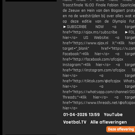
Troostfinale 16:00 Finale Fabian Sporks
de Zeeuw en Hein van den Bogaert prate
en na de wedstrijden bij over alles wat 
op deze editie van de Olympia Fut
►SUBSCRIBE NOW <a target="
href="http://ajax.ms/subscribe ►FOL
hier</a> US Website: <a target=
href="https://www.ajax.nl X:">Klik hi
target="_blank" href="https://x.co
Facebook:">Klik hier</a> <a target
href="http://facebook.com/afcajax
Instagram:">Klik hier</a> <a target
href="http://instagram.com/afcajax TikT
hier</a> <a target="_
href="http://tiktok.com/@afcajax WhatsA
hier</a> <a target="_
href="https://whatsapp.com/channel/
Threads:">Klik hier</a> <a target=
href="https://www.threads.net/@afcajax
hier</a>
01-04-2026 13:59
YouTube
Voetbal.TV
Alle afleveringen