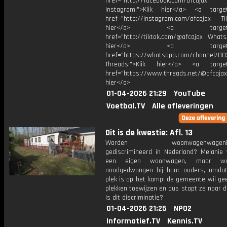
href="http://facebook.com/afcajax
Instagram:">Klik hier</a> <a target
href="http://instagram.com/afcajax TikT
hier</a> <a target="_
href="http://tiktok.com/@afcajax WhatsA
hier</a> <a target="_
href="https://whatsapp.com/channel/
Threads:">Klik hier</a> <a target=
href="https://www.threads.net/@afcajax
hier</a>
01-04-2026 21:29
YouTube
Voetbal.TV
Alle afleveringen
Dit is de kwestie: Afl. 13
Worden woonwagenwagenbe
gediscrimineerd in Nederland? Melanie 
een eigen woonwagen, maar w
noodgedwongen bij haar ouders, omda
plek is op het kamp: de gemeente wil ge
plekken toewijzen en dus stapt ze naar d
Is dit discriminatie?
01-04-2026 21:25
NPO2
Informatief.TV
Kennis.TV