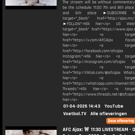
The stream will be without commentary. 
be the schedule: 11:00 7th and 8th place
and 6th place ►SUBSCRIBE 
target="_blank" href="http://ajax.ms/
►FOLLOW">Klik hier</a> US Webs
target="_blank" href="https://www.ajax.n
hier</a> <a target="_
href="https://x.com/AFCAjax Facebo
hier</a> <a target="_
href="http://facebook.com/afcajax
Instagram:">Klik hier</a> <a target
href="http://instagram.com/afcajax TikT
hier</a> <a target="_
href="http://tiktok.com/@afcajax WhatsA
hier</a> <a target="_
href="https://whatsapp.com/channel/
Threads:">Klik hier</a> <a target=
href="https://www.threads.net/@afcajax
hier</a>
01-04-2026 14:43
YouTube
Voetbal.TV
Alle afleveringen
AFC Ajax: 🚨 11:30 LIVESTREAM - 