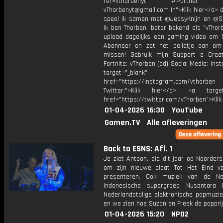
ref=vthorbenyt #Partner Bu
vThorbenyt@gmail.com In">Klik hier</a> 
speel ik samen met @JessyKnijn en @Sa
Ik ben Thorben, beter bekend als "vThor
upload dagelijks een gaming video om 1
Abonneer en zet het belletje aan om
missen! Gebruik mijn Support a Crea
Fortnite: vThorben (ad) Social Media: Ins
target="_blank"
href="https://instagram.com/vthorben
Twitter:">Klik hier</a> <a target=
href="https://twitter.com/vThorben">Klik
01-04-2026 16:30
YouTube
Gamen.TV
Alle afleveringen
Back to ESNS: Afl. 1
Je ziet Antoon, die dit jaar op Noorder
om zijn nieuwe plaat Tot Het Eind v
presenteren. Ook muziek van de Ned
Indonesische supergroep Nusantara 
Nederlandstalige elektronische popmuzie
en we zien hoe Suzan en Freek de poppri
01-04-2026 15:20
NPO2