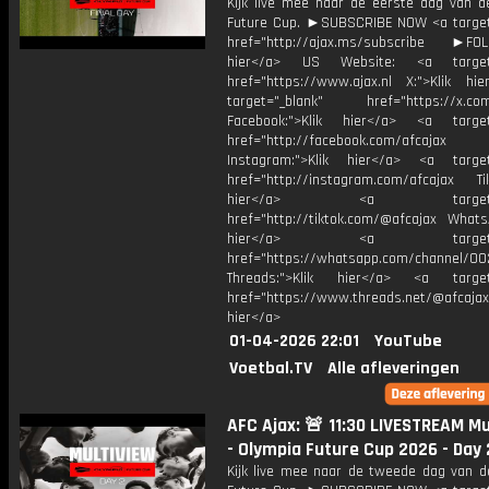
Kijk live mee naar de eerste dag van d
Future Cup. ►SUBSCRIBE NOW <a target
href="http://ajax.ms/subscribe ►FOL
hier</a> US Website: <a target=
href="https://www.ajax.nl X:">Klik hi
target="_blank" href="https://x.co
Facebook:">Klik hier</a> <a target
href="http://facebook.com/afcajax
Instagram:">Klik hier</a> <a target
href="http://instagram.com/afcajax TikT
hier</a> <a target="_
href="http://tiktok.com/@afcajax WhatsA
hier</a> <a target="_
href="https://whatsapp.com/channel/
Threads:">Klik hier</a> <a target=
href="https://www.threads.net/@afcajax
hier</a>
01-04-2026 22:01
YouTube
Voetbal.TV
Alle afleveringen
AFC Ajax: 🚨 11:30 LIVESTREAM Mu
- Olympia Future Cup 2026 - Day 
Kijk live mee naar de tweede dag van d