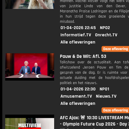
mannen. Rachel Rosier volgt het werk va
van justitie Linda van den Oever, 
Maranatha Praise Ladringan en de Filipijn
in hun strijd tegen deze groeiende
misdaad.
01-04-2026 22:45
NPO2
Informatief.TV
Onrecht.TV
Alle afleveringen
Pauw & De Wit: Afl. 53
Talkshow over de actualiteit. Aan taf
afwisselend Jeroen Pauw en Tim de
gesprek van de dag. Er is ruimte voor
actuele duiding met de hoofdrolspele
politiek en het nieuws.
01-04-2026 22:30
NPO1
Amusement.TV
Nieuws.TV
Alle afleveringen
AFC Ajax: 🚨 10:30 LIVESTREAM M
- Olympia Future Cup 2026 - Day 