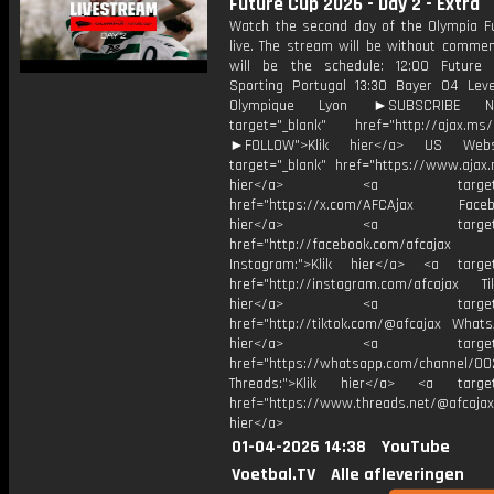
Future Cup 2026 - Day 2 - Extra
Watch the second day of the Olympia F
live. The stream will be without commen
will be the schedule: 12:00 Future
Sporting Portugal 13:30 Bayer 04 Lev
Olympique Lyon ►SUBSCRIBE 
target="_blank" href="http://ajax.ms/
►FOLLOW">Klik hier</a> US Webs
target="_blank" href="https://www.ajax.n
hier</a> <a target="_
href="https://x.com/AFCAjax Facebo
hier</a> <a target="_
href="http://facebook.com/afcajax
Instagram:">Klik hier</a> <a target
href="http://instagram.com/afcajax TikT
hier</a> <a target="_
href="http://tiktok.com/@afcajax WhatsA
hier</a> <a target="_
href="https://whatsapp.com/channel/
Threads:">Klik hier</a> <a target=
href="https://www.threads.net/@afcajax
hier</a>
01-04-2026 14:38
YouTube
Voetbal.TV
Alle afleveringen