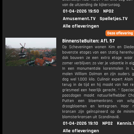
van de uitzending de kijkersvraag.
01-04-2026 19:50
NPO2
Amusement.TV
Spelletjes.TV
Alle afleveringen
BinnensteBuiten: Afl. 57
Op Scheveningen wonen Kim en Diede
bovenste etages van een statig herenhui
dak bouwen ze een extra etage waar
zomer verblijven; zo vier je vakantie in ei
In een monumentale korenmolen in IJ
malen William Dolman en zijn ouders g
dag wel 1.000 kilo. Culinair expert Alain
terug in de tijd en hij maakt van het r
griesmeel een heerlijk gerecht. * Specia
paasdagen maakt natuurliefhebber Ch
Putten een bloemenkrans van wilge
droogbloemen en lentegroen. Haar na
kransen zijn geïnspireerd op de minima
blomsterkransen uit Scandinavië.
01-04-2026 19:10
NPO2
Kennis.
Alle afleveringen