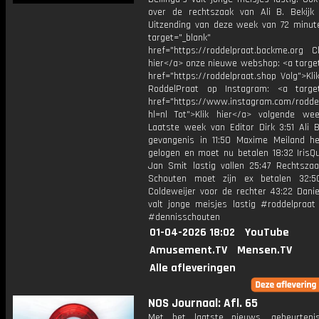
over de rechtszaak van Ali B. Bekijk
Uitzending van deze week van 72 minute
target="_blank"
href="https://roddelpraat.backme.org Ch
hier</a> onze nieuwe webshop: <a target
href="https://roddelpraat.shop Volg">Kli
RoddelPraat op Instagram: <a target
href="https://www.instagram.com/rodde
hl=nl Tot">Klik hier</a> volgende we
Laatste week van Editor Dirk 3:51 Ali 
gevangenis in 11:50 Maxime Meiland he
gelogen en moet nu betalen 18:32 IrisQu
Jan Smit lastig vallen 25:47 Rechtszaa
Schouten moet zijn ex betalen 32:5
Coldeweijer voor de rechter 43:22 Danie
valt jonge meisjes lastig #roddelpraat
#dennisschouten
01-04-2026 18:02
YouTube
Amusement.TV
Mensen.TV
Alle afleveringen
NOS Journaal: Afl. 65
Met het laatste nieuws, gebeurteni