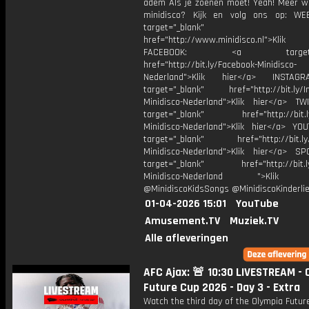
adem Als je zoenen moet! Yeah! Meer w
minidisco? Kijk en volg ons op: WE
target="_blank"
href="http://www.minidisco.nl">Klik
FACEBOOK: <a target="_
href="http://bit.ly/Facebook-Minidisco-
Nederland">Klik hier</a> INSTA
target="_blank" href="http://bit.ly/I
Minidisco-Nederland">Klik hier</a> TW
target="_blank" href="http://bit.ly
Minidisco-Nederland">Klik hier</a> YO
target="_blank" href="http://bit.ly
Minidisco-Nederland">Klik hier</a> SP
target="_blank" href="http://bit.ly
Minidisco-Nederland ">Klik h
@MinidiscoKidsSongs @MinidiscoKinderli
01-04-2026 15:01
YouTube
Amusement.TV
Muziek.TV
Alle afleveringen
AFC Ajax: 🚨 10:30 LIVESTREAM - 
Future Cup 2026 - Day 3 - Extra
Watch the third day of the Olympia Future