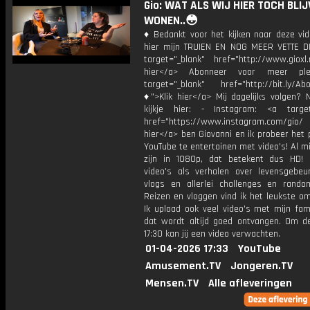
Gio: WAT ALS WIJ HIER TOCH BLI
WONEN..😳
♦ Bedankt voor het kijken naar deze vid
hier mijn TRUIEN EN NOG MEER VETTE D
target="_blank" href="http://www.gioxl.
hier</a> Abonneer voor meer ple
target="_blank" href="http://bit.ly/Ab
♦">Klik hier</a> Mij dagelijks volgen?
kijkje hier: - Instagram: <a target
href="https://www.instagram.com/gio/
hier</a> ben Giovanni en ik probeer het 
YouTube te entertainen met video's! Al mi
zijn in 1080p, dat betekent dus HD! 
video's als verhalen over levensgebeur
vlogs en allerlei challenges en rando
Reizen en vloggen vind ik het leukste o
Ik upload ook veel video's met mijn fam
dat wordt altijd goed ontvangen. Om 
17:30 kan jij een video verwachten.
01-04-2026 17:33
YouTube
Amusement.TV
Jongeren.TV
Mensen.TV
Alle afleveringen