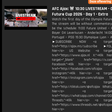
AFC Ajax: 🚨 10:30 LIVESTREAM - 
Future Cup 2026 - Day 1 - Extra
Watch the first day of the Olympia Future
The stream will be without commentary. 
be the schedule: 11:00 Future United – 
Bayer 04 Leverkusen – Anderlecht 14:00
Portugal – PSG 15:30 Olympique Lyon – A
►SUBSCRIBE NOW <a target="
href="http://ajax.ms/subscribe ►FOL
hier</a> US Website: <a target=
href="https://www.ajax.nl X:">Klik hi
target="_blank" href="https://x.co
Facebook:">Klik hier</a> <a target
href="http://facebook.com/afcajax
Instagram:">Klik hier</a> <a target
href="http://instagram.com/afcajax TikT
hier</a> <a target="_
href="http://tiktok.com/@afcajax WhatsA
hier</a> <a target="_
href="https://whatsapp.com/channel/
Threads:">Klik hier</a> <a target=
href="https://www.threads.net/@afcajax
hier</a>