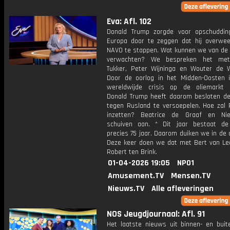
Eva: Afl. 102
Donald Trump zorgde voor opschuddin
Europa door te zeggen dat hij overwee
NAVO te stappen. Wat kunnen we van de 
verwachten? We bespreken het me
Tukker, Peter Wijninga en Wouter de W
Door de oorlog in het Midden-Oosten 
wereldwijde crisis op de oliemarkt 
Donald Trump heeft daarom besloten de
tegen Rusland te versoepelen. Hoe zal P
inzetten? Beatrice de Graaf en Nie
schuiven aan. * Dit jaar bestaat de 
precies 75 jaar. Daarom duiken we in de 
Deze keer doen we dat met Bert van L
Robert ten Brink.
01-04-2026 19:05
NPO1
Amusement.TV
Mensen.TV
Nieuws.TV
Alle afleveringen
NOS Jeugdjournaal: Afl. 91
Het laatste nieuws uit binnen- en buit