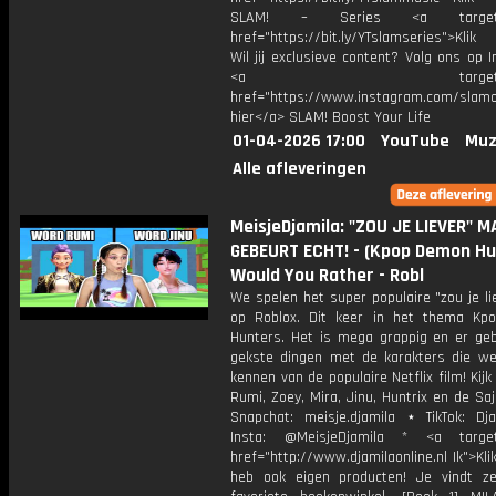
SLAM! – Series <a target="
href="https://bit.ly/YTslamseries">Klik
Wil jij exclusieve content? Volg ons op 
<a target="_bl
href="https://www.instagram.com/slamoff
hier</a> SLAM! Boost Your Life
01-04-2026 17:00
YouTube
Muz
Alle afleveringen
MeisjeDjamila: "ZOU JE LIEVER" 
GEBEURT ECHT! - (Kpop Demon Hu
Would You Rather - Robl
We spelen het super populaire "zou je li
op Roblox. Dit keer in het thema K
Hunters. Het is mega grappig en er ge
gekste dingen met de karakters die we
kennen van de populaire Netflix film! Kij
Rumi, Zoey, Mira, Jinu, Huntrix en de Sa
Snapchat: meisje.djamila ⋆ TikTok: Dj
Insta: @MeisjeDjamila * <a target=
href="http://www.djamilaonline.nl Ik">Kli
heb ook eigen producten! Je vindt z