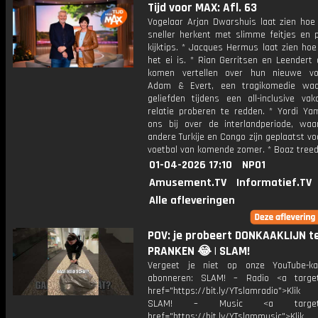
Tijd voor MAX: Afl. 63
Vogelaar Arjan Dwarshuis laat zien hoe 
sneller herkent met slimme feitjes en p
kijktips. * Jacques Hermus laat zien hoe 
het ei is. * Rian Gerritsen en Leendert
komen vertellen over hun nieuwe voo
Adam & Evert, een tragikomedie waa
geliefden tijdens een all-inclusive vak
relatie proberen te redden. * Yordi Yam
ons bij over de interlandperiode, waa
andere Turkije en Congo zijn geplaatst v
voetbal van komende zomer. * Boaz treed
01-04-2026 17:10
NPO1
Amusement.TV
Informatief.TV
Alle afleveringen
POV: je probeert DONKAAKLIJN t
PRANKEN 😂 | SLAM!
Vergeet je niet op onze YouTube-ka
abonneren: SLAM! – Radio <a target
href="https://bit.ly/YTslamradio">Klik
SLAM! – Music <a target="_
href="https://bit.ly/YTslammusic">Klik