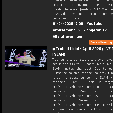
favoriete boekenwinkel. [Boek 1] M
Magische Dromenvanger [Boek 2] MI
Gouden Toverveer [Anders] MILA Vriende
Deze video bevat geen betaalde samenw
gekregen producten.
01-04-2026 17:00
YouTube
Amusement.TV
Jongeren.TV
Alle afleveringen
@Trobiofficial - April 2026 (LIVE 
| SLAM!
Trobi came to our studio to play an awe
set in the SLAM! DJ booth. More live
SLAM! invites the best DJs to our
Subscribe to this channel to stay tun
forget to subscribe to the SLAM! -
channels: SLAM! – Radio <a target=
href="https://bit.ly/YTslamradio SL
hier</a> – Music <a target="
href="https://bit.ly/YTslammusic SL
hier</a> – Series <a target="
href="https://bit.ly/YTslamseries Do">Kli
you want exclusive content? <a target