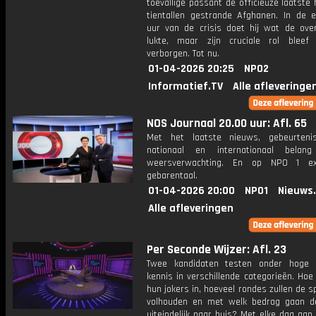
toevallige passant de officieuze laatste
tientallen gestrande Afghanen. In de 
uur van de crisis doet hij wat de over
lukte, maar zijn cruciale rol bleef 
verborgen. Tot nu.
01-04-2026 20:25
NPO2
Informatief.TV
Alle afleveringe
NOS Journaal 20.00 uur: Afl. 65
Met het laatste nieuws, gebeurteni
nationaal en internationaal bela
weersverwachting. En op NPO 1 e
gebarentaal.
01-04-2026 20:00
NPO1
Nieuws
Alle afleveringen
Per Seconde Wijzer: Afl. 23
Twee kandidaten testen onder hoge 
kennis in verschillende categorieën. Hoe 
hun jokers in, hoeveel rondes zullen de s
volhouden en met welk bedrag gaan d
uiteindelijk naar huis? Met elke dag aan