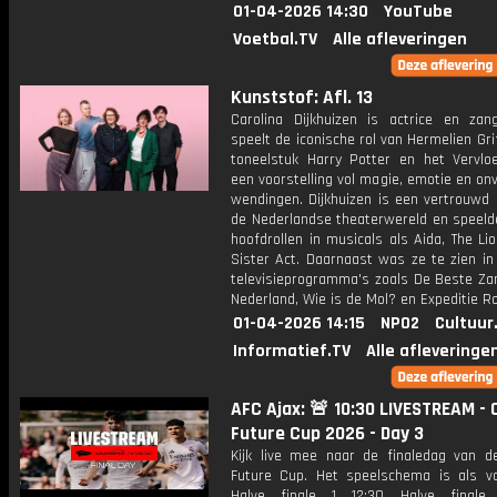
01-04-2026 14:30
YouTube
Voetbal.TV
Alle afleveringen
Kunststof: Afl. 13
Carolina Dijkhuizen is actrice en zan
speelt de iconische rol van Hermelien Grif
toneelstuk Harry Potter en het Vervloe
een voorstelling vol magie, emotie en o
wendingen. Dijkhuizen is een vertrouwd 
de Nederlandse theaterwereld en speeld
hoofdrollen in musicals als Aida, The Li
Sister Act. Daarnaast was ze te zien in
televisieprogramma's zoals De Beste Za
Nederland, Wie is de Mol? en Expeditie R
01-04-2026 14:15
NPO2
Cultuur
Informatief.TV
Alle afleveringe
AFC Ajax: 🚨 10:30 LIVESTREAM - 
Future Cup 2026 - Day 3
Kijk live mee naar de finaledag van d
Future Cup. Het speelschema is als vol
Halve finale 1 12:30 Halve finale