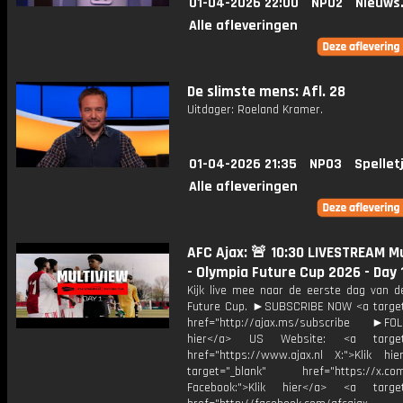
01-04-2026 22:00
NPO2
Nieuws
Alle afleveringen
De slimste mens: Afl. 28
Uitdager: Roeland Kramer.
01-04-2026 21:35
NPO3
Spellet
Alle afleveringen
AFC Ajax: 🚨 10:30 LIVESTREAM M
- Olympia Future Cup 2026 - Day 
Kijk live mee naar de eerste dag van d
Future Cup. ►SUBSCRIBE NOW <a target
href="http://ajax.ms/subscribe ►FOL
hier</a> US Website: <a target=
href="https://www.ajax.nl X:">Klik hi
target="_blank" href="https://x.co
Facebook:">Klik hier</a> <a target