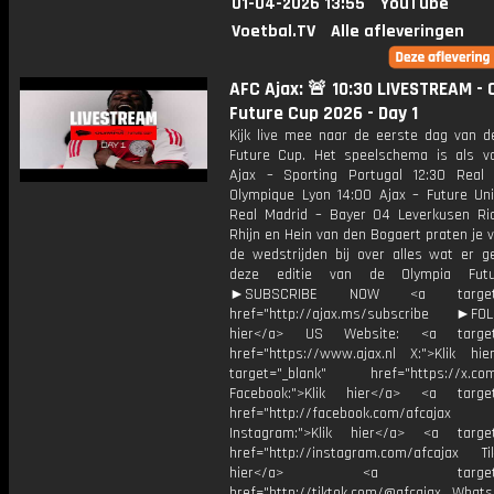
01-04-2026 13:55
YouTube
Voetbal.TV
Alle afleveringen
AFC Ajax: 🚨 10:30 LIVESTREAM - 
Future Cup 2026 - Day 1
Kijk live mee naar de eerste dag van d
Future Cup. Het speelschema is als vol
Ajax – Sporting Portugal 12:30 Real
Olympique Lyon 14:00 Ajax – Future Uni
Real Madrid – Bayer 04 Leverkusen Ri
Rhijn en Hein van den Bogaert praten je 
de wedstrijden bij over alles wat er g
deze editie van de Olympia Fut
►SUBSCRIBE NOW <a target="
href="http://ajax.ms/subscribe ►FOL
hier</a> US Website: <a target=
href="https://www.ajax.nl X:">Klik hi
target="_blank" href="https://x.co
Facebook:">Klik hier</a> <a target
href="http://facebook.com/afcajax
Instagram:">Klik hier</a> <a target
href="http://instagram.com/afcajax TikT
hier</a> <a target="_
href="http://tiktok.com/@afcajax WhatsA