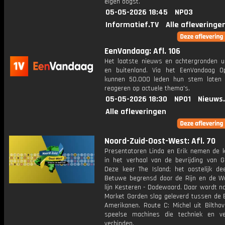
eigen oogst.
05-05-2026 18:45
NPO3
Informatief.TV
Alle afleveringe
EenVandaag: Afl. 106
Het laatste nieuws en achtergronden ui
en buitenland. Via het EenVandaag Op
kunnen 50.000 leden hun stem laten
reageren op actuele thema's.
05-05-2026 18:30
NPO1
Nieuws
Alle afleveringen
Noord-Zuid-Oost-West: Afl. 70
Presentatoren Linda en Erik nemen de k
in het verhaal van de bevrijding van Ge
Deze keer The Island; het oostelijk de
Betuwe begrensd door de Rijn en de W
lijn Kesteren - Dodewaard. Daar wordt n
Market Garden slag geleverd tussen de B
Amerikanen. Route C: Michel uit Biltho
speelse machines die techniek en ve
verbinden.