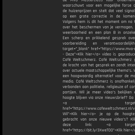
de MVO Masterclass voor Ondernem
waarschuwt voor een mogelijke forse d
de huizenprijzen en stelt dat veel signa
op een grote correctie in de komen
Volgens hem is dit het moment om na 
over het beschermen van je vermogen, f
weerbaarheid en een plan B in onzeker
Een scherp en prikkelend gesprek over 
voorbereiding en verantwoordelijk
target="_blank" href="https://www.mvo-d
- Deze">Klik hier</a> video is geproduc
Café Weltschmerz. Café Weltschmerz g
de kracht van het gesprek en zendt inte
over actuele maatschappelijke thema's. 
een hoogwaardig alternatief voor de m
media. Café Weltschmerz is onafhankelij
verbonden aan politieke, religieuze of c
partijen. Wil je meer video's bekijken
hoogte blijven via onze nieuwsbrief? Ga
<a target="_bl
href="https://www.cafeweltschmerz.nl/v
Wil">Klik hier</a> je op de hoogt
gebracht van onze nieuwe video's? Kl
deze link: <a target="_
href="https://bit.ly/3XweTO0">Klik hier</