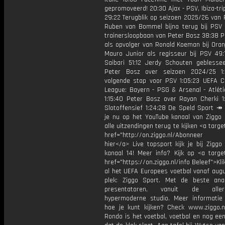
gepromoveerd! 20:30 Ajax - PSV, Ibiza-tr
29:22 Terugblik op seizoen 2025/26 van 
Ruben van Bommel bijna terug bij PSV
trainersloopbaan van Peter Bosz 38:38 P
als opvolger van Ronald Koeman bij Oran
Mauro Junior als regisseur bij PSV 49:
Saibari 51:12 Jerdy Schouten geblesse
Peter Bosz over seizoen 2024/25 1:
volgende stap voor PSV 1:05:23 UEFA 
League: Bayern - PSG & Arsenal - Atléti
1:15:40 Peter Bosz over Rayan Cherki 1:
Slotoffensief 1:24:28 De Speld Sport ↠
je nu op het YouTube kanaal van Ziggo
alle uitzendingen terug te kijken <a targe
href="http://on.ziggo.nl/Abonneer
hier</a> Live topsport kijk je bij Ziggo
kanaal 14! Meer info? Kijk op <a target
href="https://on.ziggo.nl/info Beleef">Kli
al het UEFA Europees voetbal vanaf augu
plek: Ziggo Sport. Met de beste ana
presentatoren, vanuit de allern
hypermoderne studio. Meer informati
hoe je kunt kijken? Check www.ziggo.nl
Rondo is het voetbal, voetbal en nog ee