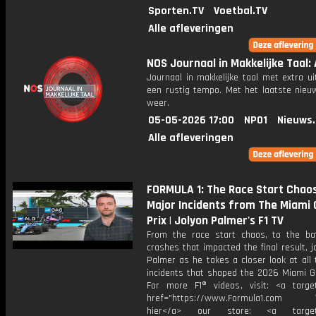
Sporten.TV
Voetbal.TV
Alle afleveringen
NOS Journaal in Makkelijke Taal: 
Journaal in makkelijke taal met extra ui
een rustig tempo. Met het laatste nieu
weer.
05-05-2026 17:00
NPO1
Nieuws
Alle afleveringen
FORMULA 1: The Race Start Chao
Major Incidents from The Miami
Prix | Jolyon Palmer's F1 TV
From the race start chaos, to the ba
crashes that impacted the final result, j
Palmer as he takes a closer look at all
incidents that shaped the 2026 Miami Gr
For more F1® videos, visit: <a target
href="https://www.Formula1.com Vis
hier</a> our store: <a target=