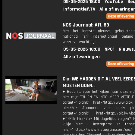
05-05-2026 18:00
YouTube
Beu
Informatief.TV
Alle afleveringe
NOS Journaal: Afl. 89
Met het laatste nieuws, gebeurteni
nationaal en internationaal bela
weersverwachting.
05-05-2026 18:00
NPO1
Nieuws
Alle afleveringen
Gio: WE HADDEN DIT AL VEEL EERD
MOETEN DOEN..
♦ Bedankt voor het kijken naar deze vid
hier mijn TRUIEN EN NOG MEER VETTE D
target="_blank" href="http://www.gioxl.
hier</a> Abonneer voor meer ple
target="_blank" href="http://bit.ly/Ab
♦">Klik hier</a> Mij dagelijks volgen?
kijkje hier: - Instagram: <a target
href="https://www.instagram.com/gio/