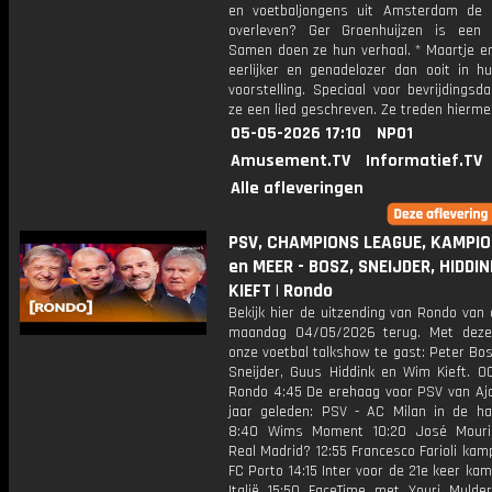
en voetbaljongens uit Amsterdam de 
overleven? Ger Groenhuijzen is een
Samen doen ze hun verhaal. * Maartje en
eerlijker en genadelozer dan ooit in h
voorstelling. Speciaal voor bevrijdings
ze een lied geschreven. Ze treden hierme
05-05-2026 17:10
NPO1
Amusement.TV
Informatief.TV
Alle afleveringen
PSV, CHAMPIONS LEAGUE, KAMPI
en MEER - BOSZ, SNEIJDER, HIDDI
KIEFT | Rondo
Bekijk hier de uitzending van Rondo van
maandag 04/05/2026 terug. Met deze
onze voetbal talkshow te gast: Peter Bo
Sneijder, Guus Hiddink en Wim Kieft. 00
Rondo 4:45 De erehaag voor PSV van Aja
jaar geleden: PSV - AC Milan in de hal
8:40 Wims Moment 10:20 José Mouri
Real Madrid? 12:55 Francesco Farioli ka
FC Porto 14:15 Inter voor de 21e keer ka
Italië 15:50 FaceTime met Youri Mulder