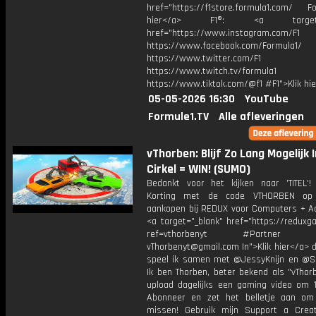
href="https://f1store.formula1.com/ Fol
hier</a> F1®: <a target="_
href="https://www.instagram.com/F1
https://www.facebook.com/Formula1/
https://www.twitter.com/F1
https://www.twitch.tv/formula1
https://www.tiktok.com/@f1 #F1">Klik hi
05-05-2026 16:30
YouTube
Formule1.TV
Alle afleveringen
vThorben: Blijf Zo Lang Mogelijk 
Cirkel = WIN! (SUMO)
Bedankt voor het kijken naar 'TITEL'!
Korting met de code VTHORBEN op
aankopen bij REDUX voor Computers + Ac
<a target="_blank" href="https://reduxg
ref=vthorbenyt #Partner Bu
vThorbenyt@gmail.com In">Klik hier</a> 
speel ik samen met @JessyKnijn en @Sa
Ik ben Thorben, beter bekend als "vThor
upload dagelijks een gaming video om 1
Abonneer en zet het belletje aan om
missen! Gebruik mijn Support a Crea