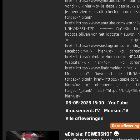
href="https://www.youtube.com/lindame
Vond">Klik hier</a> je deze video leuk? Li
je meer zien zoals dit, check dan ook dez
target="_blank"
href="https://www.youtube.com/watch?
UDHV4XE&t=1170s ---------- Op">Klik hi
hoogte blijven van het laatste nieuws? I
<a target="_bl
href="https://www.instagram.com/linda
Facebook:">Klik hier</a> <a target
href="https://nl-nl.facebook.com/LINDA.
Website">Klik hier</a> : <a target
href="https://www.lindameiden.nl">Klik
Meer zien? Download de LINDA.-
target="_blank" href="https://apple.co/2Ij
hier</a> of abonneer je op LI
target="_blank" href="https://bit.ly/1Sb
hier</a>
05-05-2026 16:00
YouTube
Amusement.TV
Mensen.TV
Alle afleveringen
eDivisie: POWERSHOT 😳