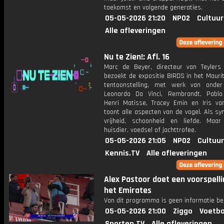
toekomst en volgende generaties.
05-05-2026 21:20
NPO2
Cultuur
Alle afleveringen
Nu te Zien!: Afl. 16
Marc de Beyer, directeur van Teyler
bezoekt de expositie BIRDS in het Mauri
tentoonstelling, met werk van onde
Leonardo Da Vinci, Rembrandt, Pablo
Henri Matisse, Tracey Emin en Iris va
toont alle aspecten van de vogel. Als s
vrijheid, schoonheid en liefde. Maa
huisdier, voedsel of jachttrofee.
05-05-2026 21:05
NPO2
Cultuur
Kennis.TV
Alle afleveringen
Alex Pastoor doet een voorspelli
het Emirates
Van dit programma is geen informatie be
05-05-2026 21:00
Ziggo
Voetba
Sporten.TV
Alle afleveringen