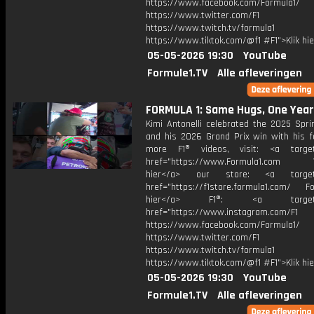
https://www.facebook.com/Formula1/
https://www.twitter.com/F1
https://www.twitch.tv/formula1
https://www.tiktok.com/@f1 #F1">Klik hi
05-05-2026 19:30
YouTube
Formule1.TV
Alle afleveringen
FORMULA 1: Same Hugs, One Year
Kimi Antonelli celebrated the 2025 Sprin
and his 2026 Grand Prix win with his fa
more F1® videos, visit: <a target=
href="https://www.Formula1.com Vis
hier</a> our store: <a target=
href="https://f1store.formula1.com/ Fol
hier</a> F1®: <a target="_
href="https://www.instagram.com/F1
https://www.facebook.com/Formula1/
https://www.twitter.com/F1
https://www.twitch.tv/formula1
https://www.tiktok.com/@f1 #F1">Klik hi
05-05-2026 19:30
YouTube
Formule1.TV
Alle afleveringen