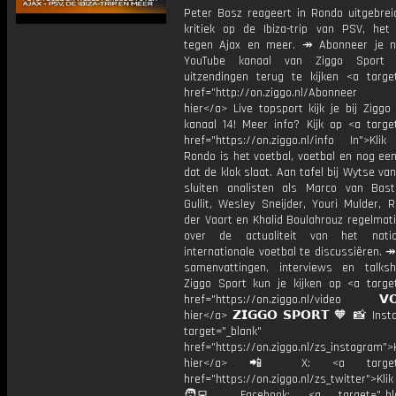
Peter Bosz reageert in Rondo uitgebrei
kritiek op de Ibiza-trip van PSV, het g
tegen Ajax en meer. ↠ Abonneer je 
YouTube kanaal van Ziggo Sport
uitzendingen terug te kijken <a target
href="http://on.ziggo.nl/Abonneer
hier</a> Live topsport kijk je bij Ziggo
kanaal 14! Meer info? Kijk op <a target
href="https://on.ziggo.nl/info In">Klik
Rondo is het voetbal, voetbal en nog ee
dat de klok slaat. Aan tafel bij Wytse va
sluiten analisten als Marco van Bas
Gullit, Wesley Sneijder, Youri Mulder, 
der Vaart en Khalid Boulahrouz regelmat
over de actualiteit van het nati
internationale voetbal te discussiëren. ↠
samenvattingen, interviews en talk
Ziggo Sport kun je kijken op <a target
href="https://on.ziggo.nl/video 𝗩𝗢
hier</a> 𝗭𝗜𝗚𝗚𝗢 𝗦𝗣𝗢𝗥𝗧 🧡 📸 Ins
target="_blank"
href="https://on.ziggo.nl/zs_instagram">K
hier</a> 📲 X: <a target="
href="https://on.ziggo.nl/zs_twitter">Kli
🧑‍💻 Facebook: <a target="_bla