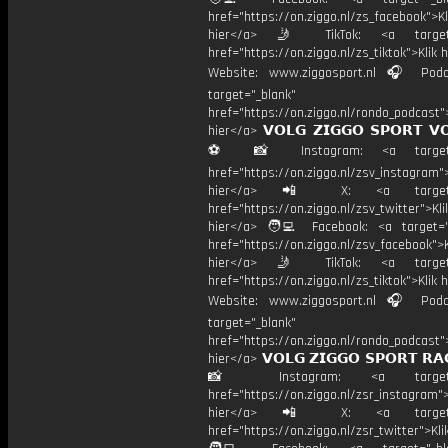
href="https://on.ziggo.nl/zs_facebook">Kl
hier</a> 🤳 TikTok: <a target=
href="https://on.ziggo.nl/zs_tiktok">Klik h
Website: www.ziggosport.nl 🎧 Podc
target="_blank"
href="https://on.ziggo.nl/rondo_podcast">
hier</a> 𝗩𝗢𝗟𝗚 𝗭𝗜𝗚𝗚𝗢 𝗦𝗣𝗢𝗥𝗧 𝗩
⚽️ 📸 Instagram: <a target="
href="https://on.ziggo.nl/zsv_instagram">
hier</a> 📲 X: <a target="
href="https://on.ziggo.nl/zsv_twitter">Kli
hier</a> 🧑‍💻 Facebook: <a target="
href="https://on.ziggo.nl/zsv_facebook">K
hier</a> 🤳 TikTok: <a target=
href="https://on.ziggo.nl/zs_tiktok">Klik h
Website: www.ziggosport.nl 🎧 Podc
target="_blank"
href="https://on.ziggo.nl/rondo_podcast">
hier</a> 𝗩𝗢𝗟𝗚 𝗭𝗜𝗚𝗚𝗢 𝗦𝗣𝗢𝗥𝗧 𝗥𝗔
📸 Instagram: <a target="_
href="https://on.ziggo.nl/zsr_instagram">
hier</a> 📲 X: <a target="
href="https://on.ziggo.nl/zsr_twitter">Kli