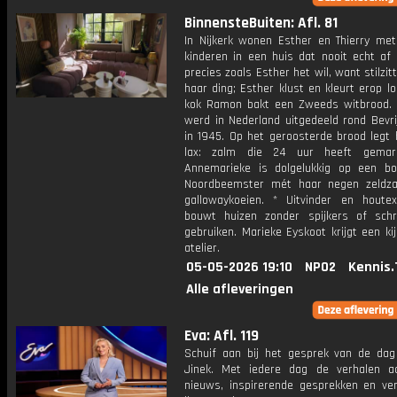
BinnensteBuiten: Afl. 81
In Nijkerk wonen Esther en Thierry met
kinderen in een huis dat nooit echt af 
precies zoals Esther het wil, want stilzitt
haar ding; Esther klust en kleurt erop lo
kok Ramon bakt een Zweeds witbrood. 
werd in Nederland uitgedeeld rond Bevri
in 1945. Op het geroosterde brood legt 
lax: zalm die 24 uur heeft gemari
Annemarieke is dolgelukkig op een boe
Noordbeemster mét haar negen zeldz
gallowaykoeien. * Uitvinder en houte
bouwt huizen zonder spijkers of sch
gebruiken. Marieke Eyskoot krijgt een kijk
atelier.
05-05-2026 19:10
NPO2
Kennis.
Alle afleveringen
Eva: Afl. 119
Schuif aan bij het gesprek van de da
Jinek. Met iedere dag de verhalen a
nieuws, inspirerende gesprekken en ve