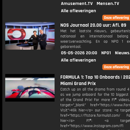
Amusement.TV
Mensen.TV
Alle afleveringen
NOS Journaal 20.00 uur: Afl. 89
Met het laatste nieuws, gebeurteni
nationaal en internationaal bela
weersverwachting. En op NPO 1 e
gebarentaal.
05-05-2026 20:00
NPO1
Nieuws
Alle afleveringen
FORMULA 1: Top 10 Onboards | 20
Miami Grand Prix
Catch up on all the drama from round 4 
as we jump onboard for the 10 bigges
of the Grand Prix! For more F1® videos,
target="_blank" href="https://www.For
Visit">Klik hier</a> our store: <a targe
href="https://f1store.formula1.com/ Fol
hier</a> F1®: <a target="_
href="https://www.instagram.com/F1