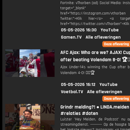
Fortnite: vThorben (ad) Social Media: Ins
target="_blank"
href="https://instagram.com/vthorben
Twitter:">Klik hier</a> <a target=
href="https://twitter.com/vThorben">Klik
05-05-2026 16:30
YouTube
Gamen.TV
Alle afleveringen
AFC Ajax: Who are we? AJAX! Cu
after beating Volendam 8-0! 🏆❤️‍
Ajax Under-14s winning the Cup after b
Volendam 4-0! ❤️‍🔥🏆
05-05-2026 16:12
YouTube
Voetbal.TV
Alle afleveringen
Grindr melding?! ● LINDA.meiden
#relaties #daten
Luister 'Hey Meiden, de Podcast' nu o
streamingdienst. ---------- Op de hoogte b
het laatste nieuws? Instagram: <a targe