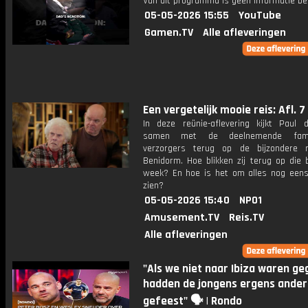
Van dit programma is geen informatie be
05-05-2026 15:55
YouTube
Gamen.TV
Alle afleveringen
Een vergetelijk mooie reis: Afl. 7
In deze reünie-aflevering kijkt Paul
samen met de deelnemende fami
verzorgers terug op de bijzondere 
Benidorm. Hoe blikken zij terug op die 
week? En hoe is het om alles nog eens
zien?
05-05-2026 15:40
NPO1
Amusement.TV
Reis.TV
Alle afleveringen
"Als we niet naar Ibiza waren ge
hadden de jongens ergens ander
gefeest" 🗣️ | Rondo