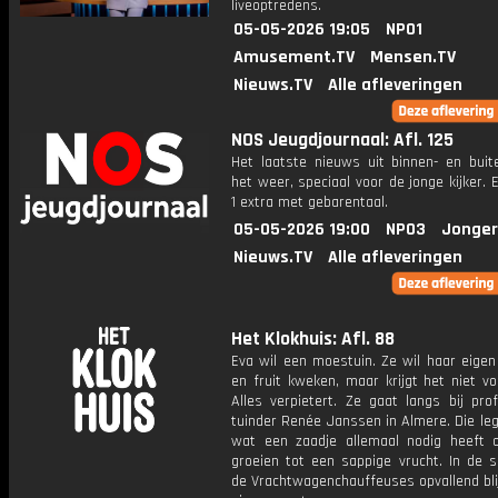
liveoptredens.
05-05-2026 19:05
NPO1
Amusement.TV
Mensen.TV
Nieuws.TV
Alle afleveringen
NOS Jeugdjournaal: Afl. 125
Het laatste nieuws uit binnen- en buit
het weer, speciaal voor de jonge kijker.
1 extra met gebarentaal.
05-05-2026 19:00
NPO3
Jonger
Nieuws.TV
Alle afleveringen
Het Klokhuis: Afl. 88
Eva wil een moestuin. Ze wil haar eigen
en fruit kweken, maar krijgt het niet vo
Alles verpietert. Ze gaat langs bij pro
tuinder Renée Janssen in Almere. Die leg
wat een zaadje allemaal nodig heeft 
groeien tot een sappige vrucht. In de s
de Vrachtwagenchauffeuses opvallend bli