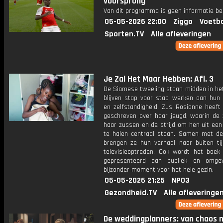
voorsprong
Van dit programma is geen informatie be
05-05-2026 22:00
Ziggo
Voetba
Sporten.TV
Alle afleveringen
Je Zal Het Maar Hebben: Afl. 3
De Siamese tweeling staan midden in het
blijven stap voor stap werken aan hun
en zelfstandigheid. Zus Rosianne heeft
geschreven over haar jeugd, waarin de 
haar zussen en de strijd om hen uit een 
te halen centraal staan. Samen met de
brengen ze hun verhaal naar buiten ti
televisieoptreden. Ook wordt het boek f
gepresenteerd aan publiek en omgev
bijzonder moment voor het hele gezin.
05-05-2026 21:25
NPO3
Gezondheid.TV
Alle afleveringe
De weddingplanners: van chaos 