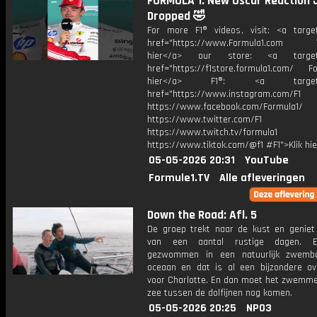
FORMULA 1: New Oscar Reaction 
Dropped 🤣
For more F1® videos, visit: <a target
href="https://www.Formula1.com Vis
hier</a> our store: <a target=
href="https://f1store.formula1.com/ Fol
hier</a> F1®: <a target="_
href="https://www.instagram.com/F1
https://www.facebook.com/Formula1/
https://www.twitter.com/F1
https://www.twitch.tv/formula1
https://www.tiktok.com/@f1 #F1">Klik hi
05-05-2026 20:31
YouTube
Formule1.TV
Alle afleveringen
Down the Road: Afl. 5
De groep trekt naar de kust en geniet 
van een aantal rustige dagen. 
gezwommen in een natuurlijk zwemb
oceaan en dat is al een bijzondere ov
voor Charlotte. En dan moet het zwemme
zee tussen de dolfijnen nog komen.
05-05-2026 20:25
NPO3