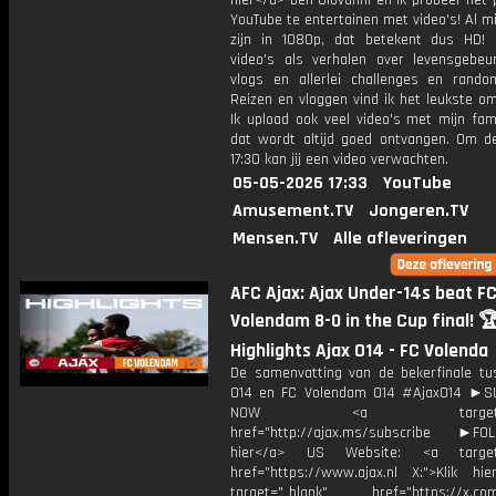
hier</a> ben Giovanni en ik probeer het 
YouTube te entertainen met video's! Al mi
zijn in 1080p, dat betekent dus HD! 
video's als verhalen over levensgebeur
vlogs en allerlei challenges en rando
Reizen en vloggen vind ik het leukste o
Ik upload ook veel video's met mijn fam
dat wordt altijd goed ontvangen. Om 
17:30 kan jij een video verwachten.
05-05-2026 17:33
YouTube
Amusement.TV
Jongeren.TV
Mensen.TV
Alle afleveringen
AFC Ajax: Ajax Under-14s beat F
Volendam 8-0 in the Cup final! 🏆
Highlights Ajax O14 - FC Volenda
De samenvatting van de bekerfinale tu
O14 en FC Volendam O14 #AjaxO14 ►S
NOW <a target="_b
href="http://ajax.ms/subscribe ►FOL
hier</a> US Website: <a target=
href="https://www.ajax.nl X:">Klik hi
target="_blank" href="https://x.co