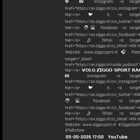
⚽️ 📸 Instagram: <a target="
href="https://on.ziggo.nl/zsv_instagram">
hier</a> 🐦 X: <a target="
href="https://on.ziggo.nl/zsv_twitter">Kli
hier</a> 🧑💻 Facebook: <a target=
href="https://on.ziggo.nl/zsv_facebook">K
hier</a> 🤳 TikTok: <a target=
href="https://on.ziggo.nl/zs_tiktok">Klik h
Website: www.ziggosport.nl 🎧 Podc
target="_blank"
href="https://on.ziggo.nl/rondo_podcast">
hier</a> 𝗩𝗢𝗟𝗚 𝗭𝗜𝗚𝗚𝗢 𝗦𝗣𝗢𝗥𝗧 𝗥𝗔
📸 Instagram: <a target="_
href="https://on.ziggo.nl/zsr_instagram">
hier</a> 🐦 X: <a target="
href="https://on.ziggo.nl/zsr_twitter">Kli
🧑💻 Facebook: <a target="
href="https://on.ziggo.nl/zsr_facebook">K
hier</a> 🤳 TikTok: <a target=
href="https://on.ziggo.nl/zs_tiktok">Klik h
Website: www.ziggosport.nl #ZiggoSpo
#Talkshow
05-05-2026 17:00
YouTube