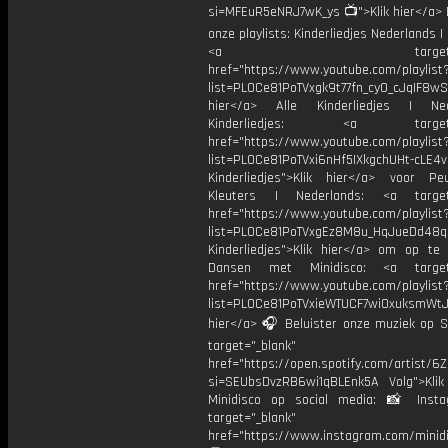
si=MFEuR5eNRJ7wK_ys 📺">Klik hier</a> B
onze playlists: Kinderliedjes Nederlands | 
<a target="_bl
href="https://www.youtube.com/playlist
list=PL0Ce81PoTVxgk9t77fn_cy0_cJqIF8wS
hier</a> Alle Kinderliedjes | Ned
Kinderliedjes: <a target="
href="https://www.youtube.com/playlist
list=PL0Ce81PoTVxi6nHf5IXkgchUHt-cLE4
Kinderliedjes">Klik hier</a> voor P
Kleuters | Nederlands: <a target=
href="https://www.youtube.com/playlist
list=PL0Ce81PoTVxgEz8M8u_HqJueDd48
Kinderliedjes">Klik hier</a> om op te
Dansen met Minidisco: <a target=
href="https://www.youtube.com/playlist
list=PL0Ce81PoTVxieWTUCF7wiOxuksmWtJp
hier</a> 🎧 Beluister onze muziek op Sp
target="_blank"
href="https://open.spotify.com/artist/
si=SEUbsDvzRB6wi1qBLEnk5A Volg">Klik
Minidisco op social media: 📸 Inst
target="_blank"
href="https://www.instagram.com/minidis