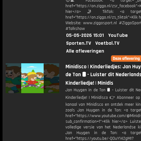
🧑‍💻 Facebook: <a target="_bla
href="https://on.ziggo.nl/zsr_facebook">K
hier</a> 🤳 TikTok: <a target=
href="https://on.ziggo.nl/zs_tiktok">Klik h
Website: www.ziggosport.nl #ZiggoSpo
#Talkshow
05-05-2026 15:01
YouTube
Sporten.TV
Voetbal.TV
Alle afleveringen
Minidisco | Kinderliedjes: Jan Hu
de Ton 🛢️ - Luister dit Nederland
Kinderliedje! | Minidis
Jan Huygen in de Ton 🛢️ - Luister dit N
Kinderliedje! | Minidisco 👉 Abonneer op
kanaal van Minidisco en ontdek meer kin
zoals Jan Huygen in de Ton: <a target
href="https://www.youtube.com/@Minidis
sub_confirmation=1">Klik hier</a> Luist
volledige versie van het Nederlandse ki
Jan Huygen in de Ton: <a target=
href="https://youtu.be/-QOuY142gMI?