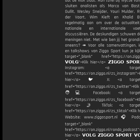
dat de klok slaat. Aan tafel bij Wytse va
sluiten analisten als Marco van Bas
Gullit, Wesley Sneijder, Youri Mulder, 
der Vaart, Wim Kieft en Khalid Bo
regelmatig aan om over de actualitei
nationale en internationale vo
discussiëren. De deskundigen schuwen d
meningen niet. Met wie ben jij het grond
oneens? ↠ Voor alle samenvattingen, i
en talkshows van Ziggo Sport kun je kij
target="_blank" href="https://on.ziggo
𝗩𝗢𝗟𝗚">Klik hier</a> 𝗭𝗜𝗚𝗚𝗢 𝗦𝗣𝗢
Instagram: <a target="_
href="https://on.ziggo.nl/zs_instagram">K
hier</a> 🐦 X: <a target="
href="https://on.ziggo.nl/zs_twitter">Kli
🧑💻 Facebook: <a target="
href="https://on.ziggo.nl/zs_facebook">Kl
hier</a> 🤳 TikTok: <a target=
href="https://on.ziggo.nl/zs_tiktok">Klik h
Website: www.ziggosport.nl 🎧 Podc
target="_blank"
href="https://on.ziggo.nl/rondo_podcast">
hier</a> 𝗩𝗢𝗟𝗚 𝗭𝗜𝗚𝗚𝗢 𝗦𝗣𝗢𝗥𝗧 𝗩