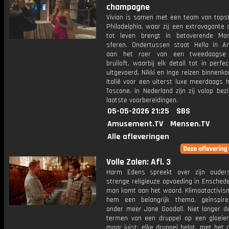
champagne
Vivian is samen met een team van topsty
Philadelphia, waar zij een extravagante 
tot leven brengt in betoverende Ma
sferen. Ondertussen staat Hella in 
aan het roer van een tweedaagse 
bruiloft, waarbij elk detail tot in perfe
uitgevoerd. Nikki en Inge reizen binnenko
Italië voor een uiterst luxe meerdaags h
Toscane. In Nederland zijn zij volop be
laatste voorbereidingen.
05-05-2026 21:25
SBS
Amusement.TV
Mensen.TV
Alle afleveringen
Volle Zalen: Afl. 3
Harm Edens spreekt over zijn ouder
strenge religieuze opvoeding in Enschede
man komt aan het woord. Klimaatactivism
hem een belangrijk thema, geïnspir
onder meer Jane Goodall. Niet langer de
termen van een druppel op een gloeien
maar juist: elke druppel helpt, met het