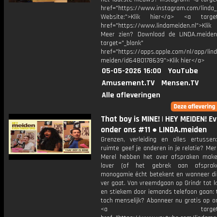
href="https://www.instagram.com/linda
Website:">Klik hier</a> <a target=
href="https://www.lindameiden.nl">Klik
Meer zien? Download de LINDA.meide
target="_blank"
href="https://apps.apple.com/nl/app/lind
meiden/id6480178639">Klik hier</a>
05-05-2026 16:00
YouTube
Amusement.TV
Mensen.TV
Alle afleveringen
That boy is MINE! | HEY MEIDEN! E
onder ons #11 ● LINDA.meiden
Grenzen, verleiding en alles ertussen
ruimte geef je anderen in je relatie? Mer
Merel hebben het over afspraken mak
lover (of het gebrek aan afsprak
monogamie écht betekent en wanneer die
ver gaat. Van vreemdgaan op Grindr tot 
en stiekem door iemands telefoon gaan: 
toch menselijk? Abonneer nu gratis op o
<a target="_bl