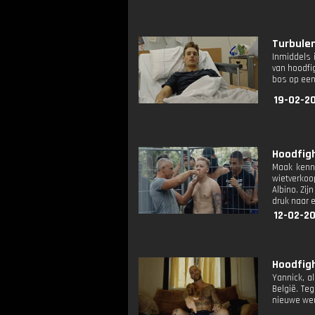
Turbulen
Inmiddels 
van hoodfi
bos op een 
19-02-20
Hoodfigh
Maak kenni
wietverkoo
Albino. Zi
druk naar 
12-02-20
Hoodfigh
Yannick, a
België. Teg
nieuwe wend