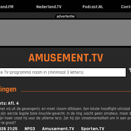
land.FM
Nederland.TV
Podcast.NL
Cont
AMUSEMENT.TV
ringen
ts: Afl. 4
net vrij uit de gevangenis en moet stoom afblazen. Een lokale hoodfight volstaat 
 zijn eerste legale bare knuckle-gevecht. In de ring wacht geen amateur, maar
jn hoek staat hij voor de ultieme test. Zet hij zijn straatmentaliteit om in een 
 te groot?
026 21:25
NPO3
Amusement.TV
Sporten.TV