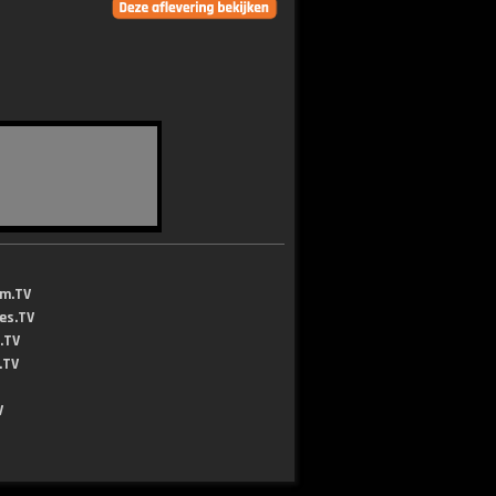
lm.TV
jes.TV
.TV
.TV
V