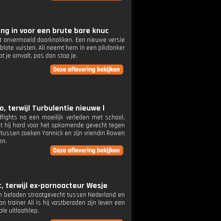
ing in voor een brute bare knuc
jft onvermoeid doorknokken. Een nieuwe versie
blote vuisten. Ali neemt hem in een pikdonker
t je omvalt, pas dan stop je.
, terwijl Turbulentie nieuwe l
fights na een moeilijk verleden met school,
aint hij hard voor het opkomende gevecht tegen
ertussen zoeken Yannick en zijn vriendin Rowen
en.
, terwijl ex-pornoacteur Wesje
een beladen straatgevecht tussen Nederland en
an trainer Ali is hij vastberaden zijn leven een
le uitlaatklep.