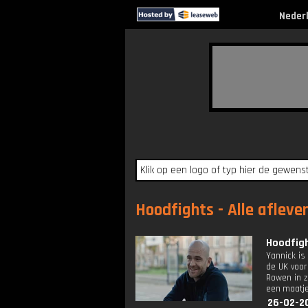
Neder
Hoodfights - Alle afleve
Hoodfigh
Yannick is 
de UK voor
Rowen in zi
een maatje
26-02-2