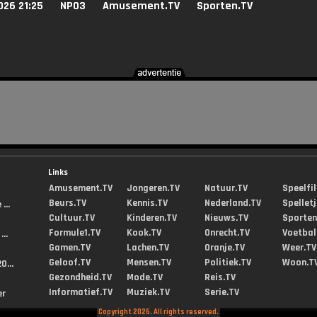
026 21:25
NPO3
Amusement.TV
Sporten.TV
Links
Amusement.TV
Jongeren.TV
Natuur.TV
Speelfi
Beurs.TV
Kennis.TV
Nederland.TV
Spellet
...
Cultuur.TV
Kinderen.TV
Nieuws.TV
Sporten
Formule1.TV
Kook.TV
Onrecht.TV
Voetbal
..
Gamen.TV
Lachen.TV
Oranje.TV
Weer.TV
Geloof.TV
Mensen.TV
Politiek.TV
Woon.T
0...
Gezondheid.TV
Mode.TV
Reis.TV
Informatief.TV
Muziek.TV
Serie.TV
er
Copyright 2026. All rights reserved.