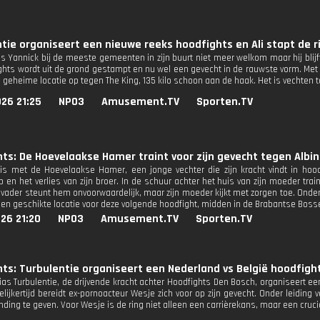
tie organiseert een nieuwe reeks hoodfights en Ali stapt de r
is Yannick bij de meeste gemeenten in zijn buurt niet meer welkom maar hij bli
ghts wordt uit de grond gestampt en nu wel een gevecht in de rauwste vorm. Met 
geheime locatie op tegen The King, 135 kilo schoon aan de haak. Het is vechten to
26 21:25
NPO3
Amusement.TV
Sporten.TV
ts: De Hoevelaakse Hamer traint voor zijn gevecht tegen Albino
s met de Hoevelaakse Hamer, een jonge vechter die zijn kracht vindt in hood
p en het verlies van zijn broer. In de schuur achter het huis van zijn moeder tr
jn vader steunt hem onvoorwaardelijk, maar zijn moeder kijkt met zorgen toe. Ond
een geschikte locatie voor deze volgende hoodfight, midden in de Brabantse Boss
26 21:20
NPO3
Amusement.TV
Sporten.TV
ts: Turbulentie organiseert een Nederland vs België hoodfight
lias Turbulentie, de drijvende kracht achter Hoodfights Den Bosch, organiseert 
elijkertijd bereidt ex-pornoacteur Wesje zich voor op zijn gevecht. Onder leiding v
ing te geven. Voor Wesje is de ring niet alleen een carrièrekans, maar een crucia