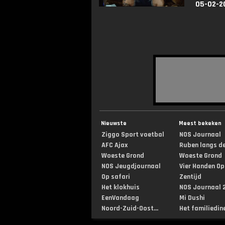
05-02-2
Nieuwste
Meest bekeken
Ziggo Sport voetbal
NOS Journaal
AFC Ajax
Ruben langs de 
Woeste Grond
Woeste Grond
NOS Jeugdjournaal
Vier Handen Op .
Op safari
Zentijd
Het klokhuis
NOS Journaal 2
EenVandaag
Mi Dushi
Noord-Zuid-Oost...
Het familiedin