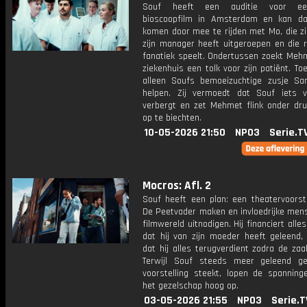
Souf heeft een auditie voor ee
bioscoopfilm in Amsterdam en kan da
komen door mee te rijden met Mo, die zi
zijn manager heeft uitgeroepen en die r
fanatiek speelt. Ondertussen zoekt Mehm
ziekenhuis een tolk voor zijn patiënt. Toe
alleen Soufs bemoeizuchtige zusje S
helpen. Zij vermoedt dat Souf iets 
verbergt en zet Mehmet flink onder dr
op te biechten.
10-05-2026 21:50
NPO3
Serie.T
Mocros: Afl. 2
Souf heeft een plan: een theatervoorste
De Peetvader maken en invloedrijke mens
filmwereld uitnodigen. Hij financiert alle
dat hij van zijn moeder heeft geleend, 
dat hij alles terugverdient zodra de zaal
Terwijl Souf steeds meer geleend g
voorstelling steekt, lopen de spanning
het gezelschap hoog op.
03-05-2026 21:55
NPO3
Serie.T