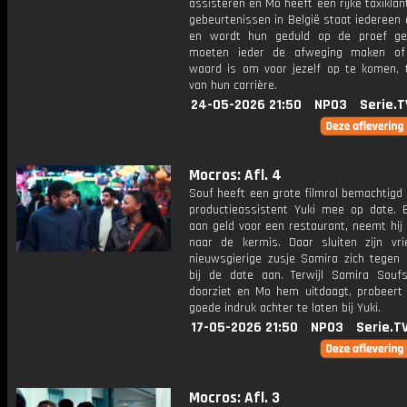
assisteren en Mo heeft een rijke taxiklan
gebeurtenissen in België staat iedereen
en wordt hun geduld op de proef ge
moeten ieder de afweging maken of
waard is om voor jezelf op te komen, 
van hun carrière.
24-05-2026 21:50
NPO3
Serie.T
Mocros: Afl. 4
Souf heeft een grote filmrol bemachtigd
productieassistent Yuki mee op date. B
aan geld voor een restaurant, neemt hij
naar de kermis. Daar sluiten zijn vr
nieuwsgierige zusje Samira zich tegen 
bij de date aan. Terwijl Samira Souf
doorziet en Mo hem uitdaagt, probeert
goede indruk achter te laten bij Yuki.
17-05-2026 21:50
NPO3
Serie.T
Mocros: Afl. 3