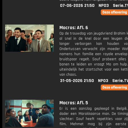
07-06-2026 21:50
NPO3
Serie.T
Mocros: Afl. 6
Op de trouwdag van jeugdvriend Brahim 
al snel in de knel door een leugen die
langer verborgen kan houden vo
Ondertussen verwacht zijn moeder Waf
namens hun familie een royale envelop
bruidspaar regelt. Souf probeert alles
banen te leiden en vraagt Mo om hulp. D
uiteindelijk het startschot voor een kett
van chaos.
31-05-2026 21:50
NPO3
Serie.T
Mocros: Afl. 5
Er is een aanslag gepleegd in België
dader een Marokkaanse man. De timing
slechter: Souf heeft repetities voor zi
film, Mehmet mag bij zijn eerste 