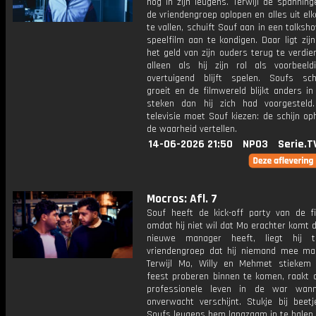
nog in zijn leugens. Terwijl de spannin
de vriendengroep oplopen en alles uit elk
te vallen, schuift Souf aan in een talksh
speelfilm aan te kondigen. Daar ligt zi
het geld van zijn ouders terug te verdi
alleen als hij zijn rol als voorbeeld
overtuigend blijft spelen. Soufs sch
groeit en de filmwereld blijkt anders in
steken dan hij zich had voorgesteld
televisie moet Souf kiezen: de schijn o
de waarheid vertellen.
14-06-2026 21:50
NPO3
Serie.T
Mocros: Afl. 7
Souf heeft de kick-off party van de f
omdat hij niet wil dat Mo erachter komt d
nieuwe manager heeft, liegt hij 
vriendengroep dat hij niemand mee m
Terwijl Mo, Willy en Mehmet stiekem
feest proberen binnen te komen, raakt 
professionele leven in de war wann
onverwacht verschijnt. Stukje bij beetj
Soufs leugens hem langzaam in te halen.