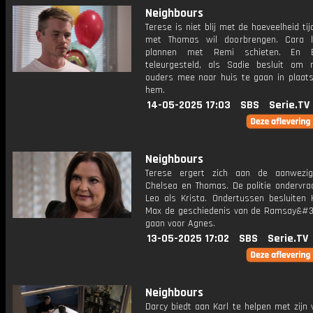
Neighbours
Terese is niet blij met de hoeveelheid tij
met Thomas wil doorbrengen. Cara l
plannen met Remi schieten. En 
teleurgesteld, als Sadie besluit om
ouders mee naar huis te gaan in plaat
hem.
14-05-2025 17:03
SBS
Serie.TV
Neighbours
Terese ergert zich aan de aanwezig
Chelsea en Thomas. De politie ondervra
Leo als Krista. Ondertussen besluiten 
Max de geschiedenis van de Ramsay&#3
gaan voor Agnes.
13-05-2025 17:02
SBS
Serie.TV
Neighbours
Darcy biedt aan Karl te helpen met zijn 