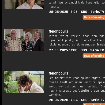
terwijl Wendy eindelijk de kans krijgt 
hoopte.
28-05-2025 17:06
SBS
Serie.TV
Neighbours
Terese wordt verleid door een aan
bijzonder koppel groeit naar elkaar toe, t
lokale legende afscheid neemt van Erins
27-05-2025 17:08
SBS
Serie.TV
Neighbours
Leo bereidt zich voor op het ergste, te
moeite heeft om open kaart te spele
wordt verrast door een aanbod. Ond
neemt Andrews doofpotaffaire een on
wending.
26-05-2025 17:04
SBS
Serie.TV