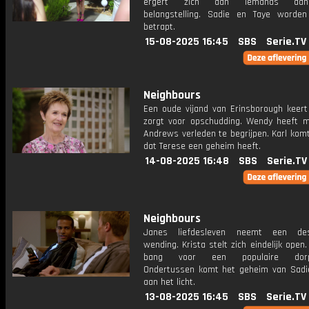
ergert zich aan iemands aanh
belangstelling. Sadie en Taye worde
betrapt.
15-08-2025 16:45
SBS
Serie.TV
Neighbours
Een oude vijand van Erinsborough keert
zorgt voor opschudding. Wendy heeft 
Andrews verleden te begrijpen. Karl kom
dat Terese een geheim heeft.
14-08-2025 16:48
SBS
Serie.TV
Neighbours
Janes liefdesleven neemt een dest
wending. Krista stelt zich eindelijk open. 
bang voor een populaire dorps
Ondertussen komt het geheim van Sadi
aan het licht.
13-08-2025 16:45
SBS
Serie.TV