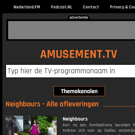
Nederland.FM
Podcast.NL
Contact
Privacy & Co
AMUSEMENT.TV
Neighbours - Alle afleveringen
Neighbours
Kort na een familiedrama bereiden 
Andrew zich voor op Sadies verjaard