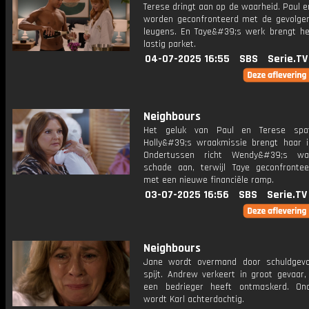
Terese dringt aan op de waarheid. Paul 
worden geconfronteerd met de gevolge
leugens. En Taye&#39;s werk brengt h
lastig parket.
04-07-2025 16:55
SBS
Serie.TV
Neighbours
Het geluk van Paul en Terese spat
Holly&#39;s wraakmissie brengt haar i
Ondertussen richt Wendy&#39;s wa
schade aan, terwijl Taye geconfronte
met een nieuwe financiële ramp.
03-07-2025 16:56
SBS
Serie.TV
Neighbours
Jane wordt overmand door schuldgev
spijt. Andrew verkeert in groot gevaar,
een bedrieger heeft ontmaskerd. ​​On
wordt Karl achterdochtig.