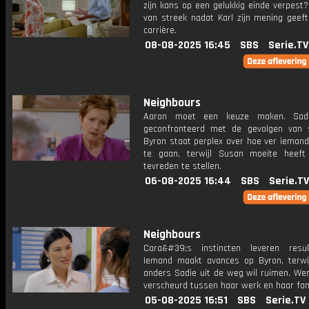
zijn kans op een gelukkig einde verpest
van streek nadat Karl zijn mening geeft
carrière.
08-08-2025 16:45
SBS
Serie.TV
Neighbours
Aaron moet een keuze maken. Sad
geconfronteerd met de gevolgen van 
Byron staat perplex over hoe ver iemand
te gaan, terwijl Susan moeite heef
tevreden te stellen.
06-08-2025 16:44
SBS
Serie.TV
Neighbours
Cara&#39;s instincten leveren resu
Iemand maakt avances op Byron, terwi
anders Sadie uit de weg wil ruimen. We
verscheurd tussen haar werk en haar fami
05-08-2025 16:51
SBS
Serie.TV