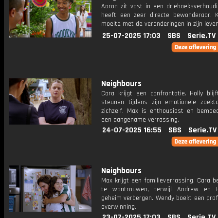
Aaron zit vast in een driehoeksverhoudi
heeft een zeer directe bewonderaar. K
moeite met de veranderingen in zijn leven
25-07-2025 17:03
SBS
Serie.TV
Neighbours
Cara krijgt een confrontatie. Holly bli
steunen tijdens zijn emotionele zoekt
zichzelf. Max is enthousiast en bemoe
een aangename verrassing.
24-07-2025 16:55
SBS
Serie.TV
Neighbours
Max krijgt een familieverrassing. Cara b
te wantrouwen, terwijl Andrew en H
geheim verbergen. Wendy boekt een prof
overwinning.
23-07-2025 17:03
SBS
Serie.TV