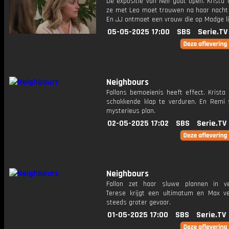
De expositie van Nell gaat open. Krista t
ze met Leo moet trouwen na haar nacht
En JJ ontmoet een vrouw die op Madge lij
05-05-2025 17:00
SBS
Serie.TV
Neighbours
Fallons bemoeienis heeft effect. Krista 
schokkende klap te verduren. En Remi 
mysterieus plan.
02-05-2025 17:02
SBS
Serie.TV
Neighbours
Fallon zet haar sluwe plannen in ver
Terese krijgt een ultimatum en Max ve
steeds groter gevaar.
01-05-2025 17:00
SBS
Serie.TV