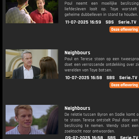
Paul neemt een moeilijke beslissin
liefdesleven laait op. Taye worstel
geheime dubbelleven in stand te houden.
11-07-2025 16:59
SBS
Serie.TV
Neighbours
Paul en Terese staan op een tweespro
doet een verrassende ontdekking over zi
werelden van Taye botsen.
10-07-2025 16:58
SBS
Serie.TV
Neighbours
De relatie tussen Byron en Sadie komt o
te staan. Terese ontstelt Paul door een
beslissing te nemen. Wendy start ee
zoektocht naar antwoorden.
09-07-2025 16:58
SBS
Serie.TV