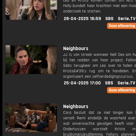
Leo en Krista komen samen om iets t
Holly bundelt haar krachten met een riv
​​onderzoek te starten.
28-04-2025 16:59
SBS
Serie.TV
Neighbours
JJ is van streek wanneer Nell Dex om hu
bij het redden van haar project. Fallon
Sebs terugkeer om Leo over te halen 
Krista&#39;s rug om te handelen. E
organiseert een zelfverdedigingscursus.
25-04-2025 17:00
SBS
Serie.TV
Neighbours
Cara besluit dat ze niet langer kan 
vertelt Remi eindelijk de waarheid over
wat onverwachte gevolgen heeft voor N
Ondertussen worstelt Krista 
bruidsmeisjesdilemma. Fallons plannen