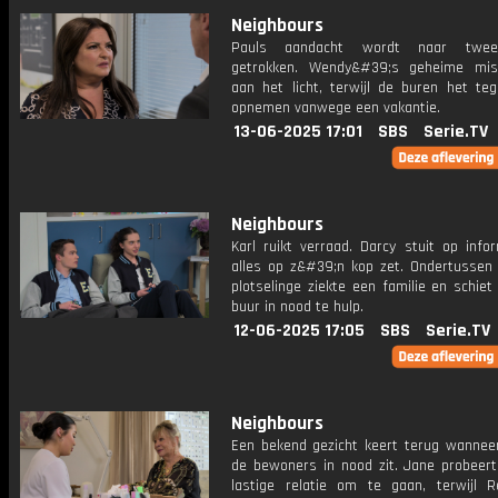
Neighbours
Pauls aandacht wordt naar twee
getrokken. Wendy&#39;s geheime mis
aan het licht, terwijl de buren het teg
opnemen vanwege een vakantie.
13-06-2025 17:01
SBS
Serie.TV
Neighbours
Karl ruikt verraad. Darcy stuit op info
alles op z&#39;n kop zet. Ondertussen 
plotselinge ziekte een familie en schiet
buur in nood te hulp.
12-06-2025 17:05
SBS
Serie.TV
Neighbours
Een bekend gezicht keert terug wannee
de bewoners in nood zit. Jane probeer
lastige relatie om te gaan, terwijl 