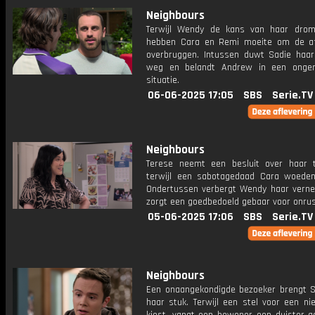
Neighbours
Terwijl Wendy de kans van haar drome
hebben Cara en Remi moeite om de a
overbruggen. Intussen duwt Sadie haar
weg en belandt Andrew in een ongem
situatie.
06-06-2025 17:05
SBS
Serie.TV
Neighbours
Terese neemt een besluit over haar 
terwijl een sabotagedaad Cara woede
Ondertussen verbergt Wendy haar verne
zorgt een goedbedoeld gebaar voor onrus
05-06-2025 17:06
SBS
Serie.TV
Neighbours
Een onaangekondigde bezoeker brengt 
haar stuk. Terwijl een stel voor een ni