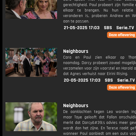
gerechtigheid. Paul probeert zijn familie d
elkaar te brengen. Nu hun relatie
veranderen is, proberen Andrew en W
aan te passen.
21-05-2025 17:03
SBS
Serie.TV
Neighbours
Cara en Paul zien elkaar op Tho
naamdag. Darcy probeert zoveel mogelijk
verzamelen voor zijn voorstel en Harold 
dat Agnes verhuist naar Eirini Rising.
20-05-2025 17:03
SBS
Serie.TV
Neighbours
De aanklachten tegen Leo worden ing
maar Taye gelooft dat Fallon onschuldig
merkt dat Darcy&#39;s advies meer ge
wordt dan het zijne. En Terese raakt ge
wanneer Paul aanbiedt om een auto voo