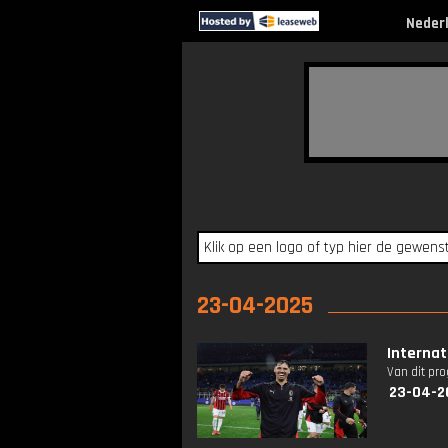
Neder
23-04-2025
Internat
Van dit pr
23-04-2