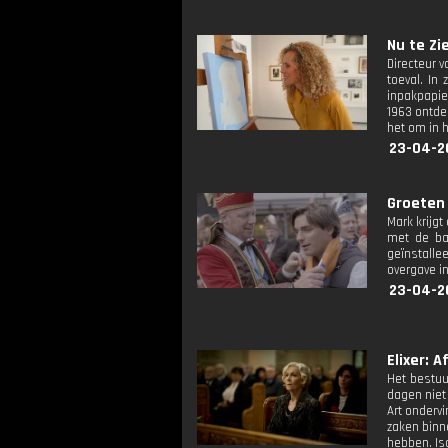
Nu te Zie
Directeur 
toeval. In
inpakpapier
1963 ontdek
het om in 
23-04-2
Groeten 
Mark krijgt
met de ban
geïnstallee
overgave i
23-04-2
Elixer: Af
Het bestuu
dagen niet
Art onderv
zaken binne
hebben. Isa