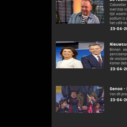
Cabaretier
overstap va
tijd waari
podium is 
het café-r
23-04-2
Nieuwsuur
Binnen ee
pensioenpo
de voorjaar
Kamer deba
23-04-2
Genoa - 
Van dit pr
23-04-2