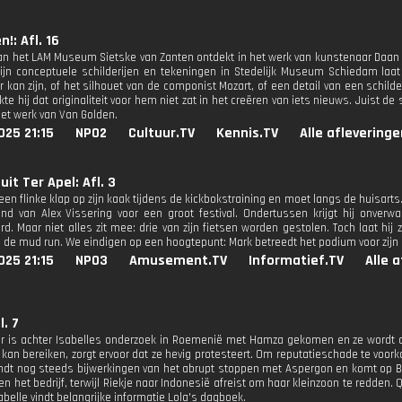
n!: Afl. 16
van het LAM Museum Sietske van Zanten ontdekt in het werk van kunstenaar Daan 
 zijn conceptuele schilderijen en tekeningen in Stedelijk Museum Schiedam laat
 kan zijn, of het silhouet van de componist Mozart, of een detail van een schilderi
te hij dat originaliteit voor hem niet zat in het creëren van iets nieuws. Juist de 
het werk van Van Golden.
025 21:15
NPO2
Cultuur.TV
Kennis.TV
Alle afleveringe
uit Ter Apel: Afl. 3
 een flinke klap op zijn kaak tijdens de kickbokstraining en moet langs de huisarts.
d van Alex Vissering voor een groot festival. Ondertussen krijgt hij onve
rd. Maar niet alles zit mee: drie van zijn fietsen worden gestolen. Toch laat hij zi
n de mud run. We eindigen op een hoogtepunt: Mark betreedt het podium voor zijn
025 21:15
NPO3
Amusement.TV
Informatief.TV
Alle 
l. 7
r is achter Isabelles onderzoek in Roemenië met Hamza gekomen en ze wordt ont
 kan bereiken, zorgt ervoor dat ze hevig protesteert. Om reputatieschade te v
indt nog steeds bijwerkingen van het abrupt stoppen met Aspergon en komt op Bal
n het bedrijf, terwijl Riekje naar Indonesië afreist om haar kleinzoon te redden.
belle vindt belangrijke informatie Lola's dagboek.