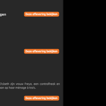
ngen
sbeth zijn vrouw Freya, een controlfreak en
an ​​op haar ménage à trois.