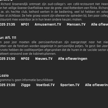
 Richard Groenendijk ontmoet zijn oud-collega's van café-restaurant Het He
n het veilige Goeree-Overflakkee naar de grote stad Rotterdam een flinke. Richard
n ze, als hechte club, keihard werken in de bediening, veel lol hebben en volw
dan al zichtbaar. De hele groep woont zijn allereerste optreden bij. Een paar co
estaurant mee waardoor ze in hun leven andere keuzes maken.
025 21:35
NPO1
Amusement.TV
Mensen.TV
Alle afle
: Afl. 111
n paar jaar moeten alle pensioenfondsen zijn overgestapt naar het nieuw
tten van de fondsen worden opgeknipt in persoonlijke potjes. Te gast: Ger Jaars
snota hebben de coalitiepartijen afgesproken dat de huren in de sociale sector di
tteert vanavond over de kabinetsplannen.
025 21:30
NPO2
Nieuws.TV
Alle afleveringen
Lazio
ogramma is geen informatie beschikbaar
025 21:30
Ziggo
Voetbal.TV
Sporten.TV
Alle afleveri