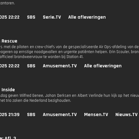
antoren.
025 22:22
SBS
Serie.TV
Alle afleveringen
& Rescue
s met de piloten en crew-chiefs van de gespecialiseerde Air Ops-afdeling van d
reageren op ernstige noodgevallen en urgente patiënten helpen. Erin Scouler, bran
fficieel brandweervrouw te worden bij Station 41.
025 22:22
SBS
Amusement.TV
Alle afleveringen
 Inside
dag geven Wilfred Genee, Johan Derksen en Albert Verlinde hun kijk op het nieu
het trio zaken die Nederland bezighouden.
025 21:39
SBS
Amusement.TV
Mensen.TV
Nieuws.TV
: Afl. 3