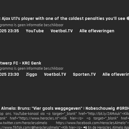
: Ajax U17s player with one of the coldest penalties you’ll see ❄
ogramma is geen informatie beschikbaar
025 23:35
YouTube
Voetbal.TV
Alle afleveringen
twerp FC - KRC Genk
ogramma is geen informatie beschikbaar
025 23:30
Ziggo
Voetbal.TV
Sporten.TV
Alle aflever
 Almelo: Bruns: "Vier goals weggegeven" | Nabeschouwig #GRO
p ons YouTube-kanaal via <a target="_blank" href="http://bit.ly/2AMvIuk">Kl
lank" href="https://www.heracles.nl">Klik hier</a> <a target="_blank" href
www.twitter.com/heraclesalmelo https://www.facebook.com/HeraclesAl
s://www.TikTok.com/@heraclesalmelo">Klik hier</a> 📲 En de Heracles Almelo Ap