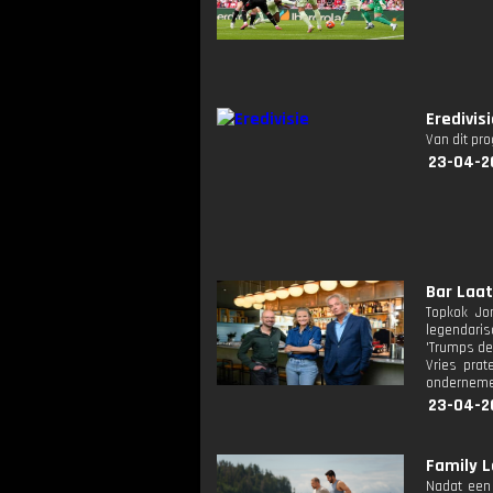
Eredivis
Van dit pr
23-04-2
Bar Laat
Topkok Jon
legendaris
'Trumps def
Vries prat
ondernemen
23-04-2
Family 
Nadat een 