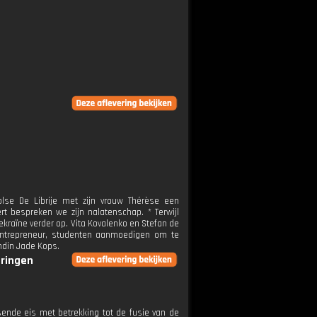
olse De Librije met zijn vrouw Thérèse een
t bespreken we zijn nalatenschap. * Terwijl
ekraïne verder op. Vita Kovalenko en Stefan de
 entrepreneur, studenten aanmoedigen om te
ndin Jade Kops.
eringen
nde eis met betrekking tot de fusie van de