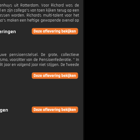
erenhuys uit Rotterdam. Voor Richard was de
 en zijn collega's van toen kijken terug op een
assen worden. Richards multi-talent voor het
llega's maken een heftige gewapende overval op
veringen
e pensioenstelsel. De grote, collectieve
ma, voorzitter van de Pensioenfederatie. * In
t jaar en volgend jaar niet stijgen. De Tweede
ngen