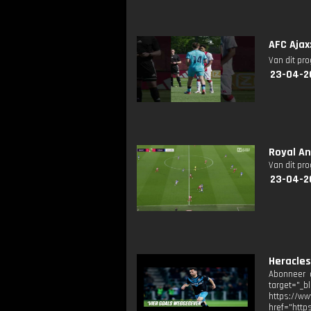
AFC Ajax
Van dit pr
23-04-2
Royal An
Van dit pr
23-04-2
Heracles
Abonneer o
target="_b
https://
href="http