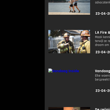
advocatenk
23-04-2
LA Fire 
Maak kenni
terwijl ze 
droom om o
23-04-2
Vandaag
Elke woens
bespreekt 
23-04-2
De reünie