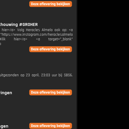
schouwing #GROHER
ik hier</a> Volg Heracles Almelo ook op: <a
="https://www.instagram.com/heraclesalmelo
melo">Klik hier</a> <a target="_blank"
p
uitgezonden op 23 april, 23:03 uur bij SBS6.
ringen
ingen