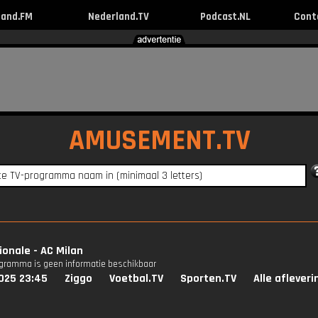
land.FM
Nederland.TV
Podcast.NL
Cont
AMUSEMENT.TV
ionale - AC Milan
ogramma is geen informatie beschikbaar
025 23:45
Ziggo
Voetbal.TV
Sporten.TV
Alle aflever