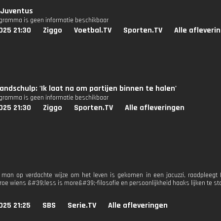
 Juventus
ogramma is geen informatie beschikbaar
025 21:30
Ziggo
Voetbal.TV
Sporten.TV
Alle afleveri
andschulp: 'Ik laat na om partijen binnen te halen'
ogramma is geen informatie beschikbaar
025 21:30
Ziggo
Sporten.TV
Alle afleveringen
man op verdachte wijze om het leven is gekomen in een jacuzzi, raadpleegt El
oe wiens &#39;less is more&#39;-filosofie en persoonlijkheid haaks lijken te sta
025 21:25
SBS
Serie.TV
Alle afleveringen