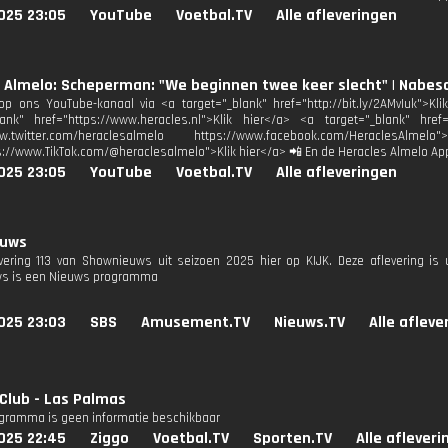
025 23:05
YouTube
Voetbal.TV
Alle afleveringen
s Almelo: Scheperman: "We beginnen twee keer slecht" | Nabe
p ons YouTube-kanaal via <a target="_blank" href="http://bit.ly/2AMvIuk">Kl
lank" href="https://www.heracles.nl">Klik hier</a> <a target="_blank" href
www.twitter.com/heraclesalmelo https://www.facebook.com/HeraclesAl
s://www.TikTok.com/@heraclesalmelo">Klik hier</a> 📲 En de Heracles Almelo Ap
025 23:05
YouTube
Voetbal.TV
Alle afleveringen
euws
evering 113 van Shownieuws uit seizoen 2025 hier op KIJK. Deze aflevering is 
s is een Nieuws programma
025 23:03
SBS
Amusement.TV
Nieuws.TV
Alle afleve
 Club - Las Palmas
ogramma is geen informatie beschikbaar
025 22:45
Ziggo
Voetbal.TV
Sporten.TV
Alle aflever