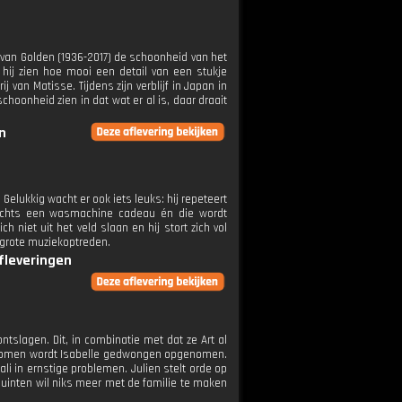
van Golden (1936-2017) de schoonheid van het
 hij zien hoe mooi een detail van een stukje
j van Matisse. Tijdens zijn verblijf in Japan in
schoonheid zien in dat wat er al is, daar draait
n
 Gelukkig wacht er ook iets leuks: hij repeteert
rwachts een wasmachine cadeau én die wordt
ch niet uit het veld slaan en hij stort zich vol
 grote muziekoptreden.
afleveringen
slagen. Dit, in combinatie met dat ze Art al
oorkomen wordt Isabelle gedwongen opgenomen.
i in ernstige problemen. Julien stelt orde op
 Quinten wil niks meer met de familie te maken