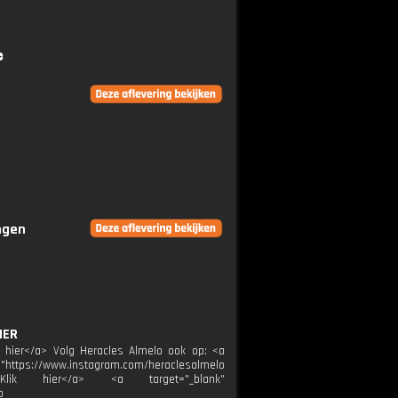
️
ingen
HER
ik hier</a> Volg Heracles Almelo ook op: <a
="https://www.instagram.com/heraclesalmelo
melo">Klik hier</a> <a target="_blank"
p