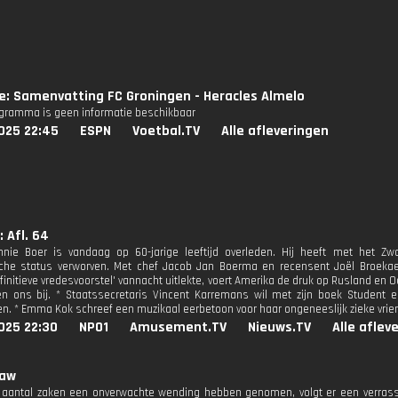
ie: Samenvatting FC Groningen - Heracles Almelo
ogramma is geen informatie beschikbaar
025 22:45
ESPN
Voetbal.TV
Alle afleveringen
: Afl. 64
nie Boer is vandaag op 60-jarige leeftijd overleden. Hij heeft met het Zw
che status verworven. Met chef Jacob Jan Boerma en recensent Joël Broekaer
initieve vredesvoorstel' vannacht uitlekte, voert Amerika de druk op Rusland en O
en ons bij. * Staatssecretaris Vincent Karremans wil met zijn boek Student
. * Emma Kok schreef een muzikaal eerbetoon voor haar ongeneeslijk zieke vrie
025 22:30
NPO1
Amusement.TV
Nieuws.TV
Alle aflev
Law
aantal zaken een onverwachte wending hebben genomen, volgt er een verrasse