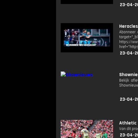
23-04-2
Heracle
Abonneer o
target="_b
https://
href="http
23-04-2
Showni
Bekijk afl
Shownieuw
23-04-2
Athletic
Van dit pr
23-04-2