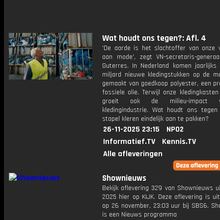
Wat houdt ons tegen?: Afl. 4
'De aarde is het slachtoffer van onze v
aan mode', zegt VN-secretaris-generaa
Guterres. In Nederland komen jaarlijks 
miljard nieuwe kledingstukken op de ma
gemaakt van goedkoop polyester, een pr
fossiele olie. Terwijl onze kledingkasten 
groeit ook de milieu-impact
kledingindustrie. Wat houdt ons tege
stapel kleren eindelijk aan te pakken?
26-11-2025 23:15
NPO2
Informatief.TV
Kennis.TV
Alle afleveringen
Shownieuws
Bekijk aflevering 329 van Shownieuws ui
2025 hier op KIJK. Deze aflevering is u
op 26 november, 23:03 uur bij SBS6. S
is een Nieuws programma