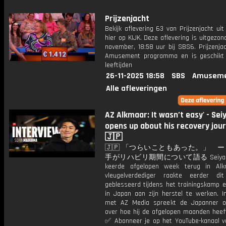
Prijzenjacht
Bekijk aflevering 63 van Prijzenjacht uit
hier op KIJK. Deze aflevering is uitgezo
november, 18:58 uur bij SBS6. Prijzenja
Amusement programma en is geschikt 
leeftijden
26-11-2025 18:58
SBS
Amuseme
Alle afleveringen
AZ Alkmaar: It wasn’t easy' - Sei
opens up about his recovery jou
🇯🇵
🇯🇵 「つらいこともあった。」 
手がリハビリ期間について語る Seiya M
keerde afgelopen week terug in Alk
vleugelverdediger raakte eerder di
geblesseerd tijdens het trainingskamp e
in Japan aan zijn herstel te werken. I
met AZ Media spreekt de Japanner o
over hoe hij de afgelopen maanden heeft
✅ Abonneer je op het YouTube-kanaal v