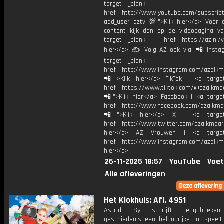
target="_blank"
href="http://www.youtube.com/subscript
add_user=aztv 💯">Klik hier</a> Voor e
content kijk dan op de videopagina v
target="_blank" href="https://az.nl/vi
hier</a> ✍ Volg AZ ook via: 📲 Insta
target="_blank"
href="http://www.instagram.com/azalkm
📲">Klik hier</a> TikTok | <a target
href="https://www.tiktok.com/@azalkma
📲">Klik hier</a> Facebook | <a target
href="http://www.facebook.com/azalkma
📲">Klik hier</a> X | <a target=
href="http://www.twitter.com/azalkmaar
hier</a> AZ Vrouwen | <a target=
href="http://www.instagram.com/azalkma
hier</a>
26-11-2025 18:57
YouTube
Voet
Alle afleveringen
Het Klokhuis: Afl. 4951
Astrid Sy schrijft jeugdboeken
geschiedenis een belangrijke rol speelt