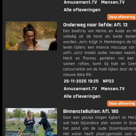
Amusement.TV
Mensen.TV
Alle afleveringen
Onderweg naar liefde: Afl. 13
Een boottrip van Henno en Aukje en Mi
volledig uit de hand als beide dame
worden. Joris krijgt in Montenegro de tij
leven tijdens een intense massage van E
zelfs Joris' knieën onder handen neemt
Marit en Thomas genieten van een 
samen raften, komt bij Kyle en Cee
concurrentie om de hoek kijken door de 
nieuwe date Rik.
26-11-2025 19:25
NPO3
Amusement.TV
Mensen.TV
Alle afleveringen
BinnensteBuiten: Afl. 180
Door een gelukje mogen Egbert en Mari
wel heel bijzondere plek wonen in Gron
het pand van de oude Stoombootmaat
Het water heeft plaatsgemaakt voor