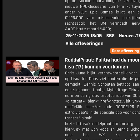
op de sociale huurwoningen? Verbazi
nieuwe NPO-docuserie van Pim Fortuyn.
onder vuur: Epic Games krijgt een 
€1,125.000 voor misleidende praktijken
rechtszaak; het OM vermoedt eerw
&#39;brute moord.&#39;
26-11-2025 18:05
SBS
Nieuws.T
Alle afleveringen
RoddelPraat: Politie had de moo
Lisa (17) kunnen voorkomen
Chris June blijkt verantwoordelijk voor
op Lisa. Jan Roos ziet fouten die de pol
gemaakt. Dennis Schouten betrapt een 
een slagboom. Haal je MyHeritage DNA-ki
euro en een gratis proefperiode van 30 
<a target="_blank" href="https://bit.ly
met">Klik hier</a> code RODDEL25 Be
extra video's in de speciale app voor don
target="_blank"
href="https://roddelpraat.backme.org
hier</a> met Jan Roos en Dennis Sch
naar het WK: <a target="_