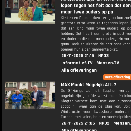
lopen tegen het feit aan dat een
maar twee ouders op pa
Kirsten en Dook blikken terug op hun zoe
grootste error waar ze tegenaan lopen i
dat een kind maar twee ouders op p
hebben. Dat heeft een grote impact vo
en kinderen die een meeroudergezin vor
gaan Dook en Kirsten de barricade voor
openen hun eigen gemeenteloket.
26-11-2025 21:15
NPO3
Informatief.TV
Mensen.TV
Alle afleveringen
MAX Maakt Mogelijk: Afl. 7
De 84-jarige Jan uit Zutphen verlo
ongeluk zijn geliefde worstenkar én ink
Slagter verrast hem met een bijzond
zodat hij weer aan de slag kan. Ook
Winteractie voor kwetsbare ouderen
Europa, met kolen, hout en voedselpakket
26-11-2025 21:05
NPO2
Mensen.
Alle afleveringen