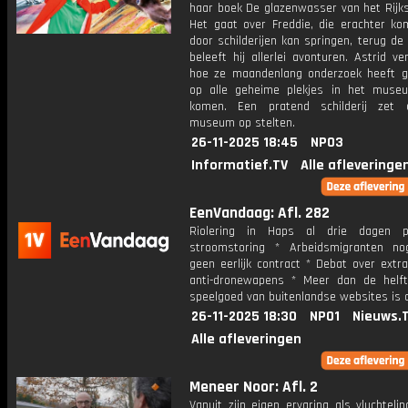
haar boek De glazenwasser van het Rij
Het gaat over Freddie, die erachter kom
door schilderijen kan springen, terug de t
beleeft hij allerlei avonturen. Astrid ver
hoe ze maandenlang onderzoek heeft 
op alle geheime plekjes in het mus
komen. Een pratend schilderij zet 
museum op stelten.
26-11-2025 18:45
NPO3
Informatief.TV
Alle afleveringe
EenVandaag: Afl. 282
Riolering in Haps al drie dagen p
stroomstoring * Arbeidsmigranten n
geen eerlijk contract * Debat over extr
anti-dronewapens * Meer dan de helf
speelgoed van buitenlandse websites is o
26-11-2025 18:30
NPO1
Nieuws.
Alle afleveringen
Meneer Noor: Afl. 2
Vanuit zijn eigen ervaring als vluchtelin