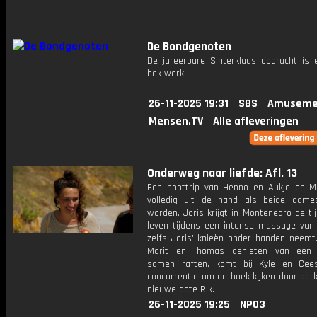
De Bondgenoten
De jureerbare Sinterklaas opdracht is e
bak werk.
26-11-2025 19:31
SBS
Amuseme
Mensen.TV
Alle afleveringen
Onderweg naar liefde: Afl. 13
Een boottrip van Henno en Aukje en Mi
volledig uit de hand als beide dame
worden. Joris krijgt in Montenegro de tij
leven tijdens een intense massage van E
zelfs Joris' knieën onder handen neemt
Marit en Thomas genieten van een 
samen raften, komt bij Kyle en Cee
concurrentie om de hoek kijken door de 
nieuwe date Rik.
26-11-2025 19:25
NPO3