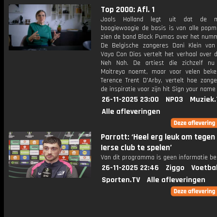
Top 2000: Afl. 1
Jools Holland legt uit dat de muz
boogiewoogie de basis is van alle popm
zien de band Black Pumas over het numm
De Belgische zangeres Dani Klein va
Vaya Con Dias vertelt het verhaal over 
Neh Nah. De artiest die zichzelf n
Maitreya noemt, maar voor velen beke
Terence Trent D'Arby, vertelt hoe zang
de inspiratie voor zijn hit Sign your name
26-11-2025 23:00
NPO3
Muziek.
Alle afleveringen
Parrott: ‘Heel erg leuk om tegen
Ierse club te spelen’
Van dit programma is geen informatie be
26-11-2025 22:46
Ziggo
Voetba
Sporten.TV
Alle afleveringen