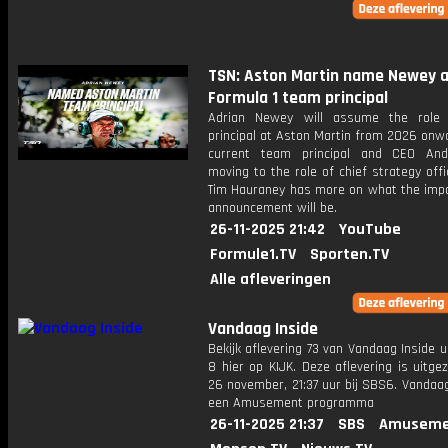
TSN: Aston Martin name Newey 
Formula 1 team principal
Adrian Newey will assume the role
principal at Aston Martin from 2026 onw
current team principal and CEO And
moving to the role of chief strategy offi
Tim Hauraney has more on what the impa
announcement will be.
26-11-2025 21:42
YouTube
Formule1.TV
Sporten.TV
Alle afleveringen
Vandaag Inside
Bekijk aflevering 73 van Vandaag Inside u
8 hier op KIJK. Deze aflevering is uitg
26 november, 21:37 uur bij SBS6. Vandaag
een Amusement programma
26-11-2025 21:37
SBS
Amuseme