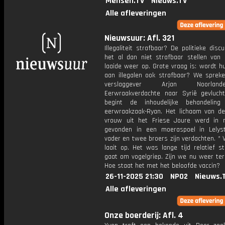
Mensen.TV
Nieuws.TV
Alle afleveringen
Nieuwsuur: Afl. 321
Illegaliteit strafbaar? De politieke disc
het al dan niet strafbaar stellen van il
laaide weer op. Grote vraag is: wordt h
aan illegalen ook strafbaar? We spreken
verslaggever Arjan Noorlan
Eerwraakverdachte naar Syrië gevluch
begint de inhoudelijke behandelin
eerwraakzaak-Ryan. Het lichaam van de 
vrouw uit het Friese Joure werd in
gevonden in een moeraspoel in Lelys
vader en twee broers zijn verdachten. * 
laait op. Het was lange tijd relatief st
gaat om vogelgriep. Zijn we nu weer ter
Hoe staat het met het beloofde vaccin?
26-11-2025 21:30
NPO2
Nieuws.
Alle afleveringen
Onze boerderij: Afl. 4