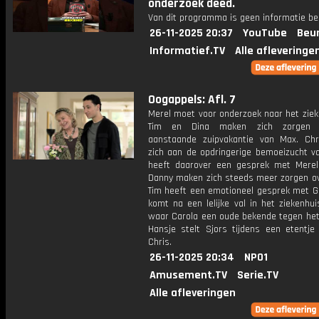
onderzoek deed.
Van dit programma is geen informatie be
26-11-2025 20:37
YouTube
Beur
Informatief.TV
Alle afleveringe
Oogappels: Afl. 7
Merel moet voor onderzoek naar het ziek
Tim en Dina maken zich zorgen 
aanstaande zuipvakantie van Max. Chr
zich aan de opdringerige bemoeizucht va
heeft daarover een gesprek met Merel
Danny maken zich steeds meer zorgen ov
Tim heeft een emotioneel gesprek met G
komt na een lelijke val in het ziekenhui
waar Carola een oude bekende tegen het l
Hansje stelt Sjors tijdens een etentje
Chris.
26-11-2025 20:34
NPO1
Amusement.TV
Serie.TV
Alle afleveringen