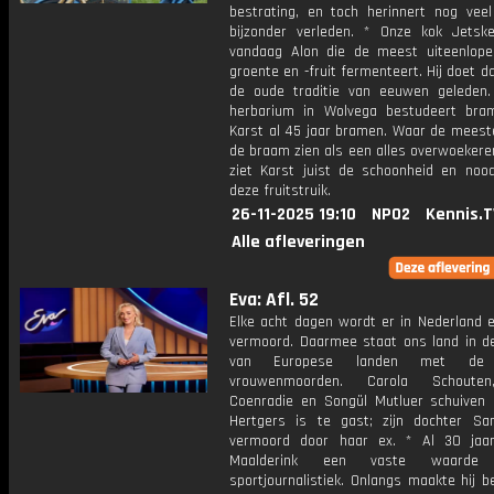
bestrating, en toch herinnert nog vee
bijzonder verleden. * Onze kok Jetsk
vandaag Alon die de meest uiteenlope
groente en -fruit fermenteert. Hij doet d
de oude traditie van eeuwen geleden. 
herbarium in Wolvega bestudeert bra
Karst al 45 jaar bramen. Waar de mees
de braam zien als een alles overwoekere
ziet Karst juist de schoonheid en noo
deze fruitstruik.
26-11-2025 19:10
NPO2
Kennis.T
Alle afleveringen
Eva: Afl. 52
Elke acht dagen wordt er in Nederland 
vermoord. Daarmee staat ons land in de
van Europese landen met de
vrouwenmoorden. Carola Schouten
Coenradie en Songül Mutluer schuiven
Hertgers is te gast; zijn dochter S
vermoord door haar ex. * Al 30 jaa
Maalderink een vaste waard
sportjournalistiek. Onlangs maakte hij 