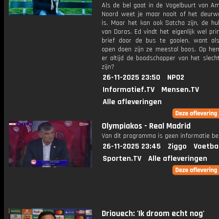
Als de bel gaat in de Vogelbuurt van A
Noord weet je maar nooit of het deurw
is. Maar het kan ook Satcha zijn, de hu
van Doras. Ed vindt het eigenlijk wel p
brief door de bus te gooien, want a
open doen zijn ze meestal boos. Op hem
er altijd de boodschapper van het slech
zijn?
26-11-2025 23:50
NPO2
Informatief.TV
Mensen.TV
Alle afleveringen
Olympiakos - Real Madrid
Van dit programma is geen informatie be
26-11-2025 23:45
Ziggo
Voetba
Sporten.TV
Alle afleveringen
Driouech: 'Ik droom echt nog'