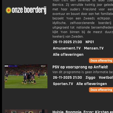
Yvon treft een bekende uit Boer zoe
Bernice. Zij verruilde twintig jaar gel
met haar ouders Friesland voor ee
avontuur en bouwt daar aan het familiebe
bezoekt Yvon een Zweeds echtpaar.
idyllische, zelfvoorzienende boerderi
uitgegroeid tot nationale beroemdheden.
kijkt Yvon binnen bij de meest duur
kwekerij van Zweden.
26-11-2025 21:30
NPO1
Amusement.TV
Mensen.TV
Alle afleveringen
PSV op voorsprong op Anfield!
Van dit programma is geen informatie be
26-11-2025 21:30
Ziggo
Voetbal
Sporten.TV
Alle afleveringen
Huisje, Boompje, Error: Kirsten 