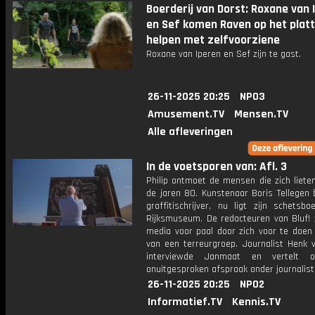
Boerderij van Dorst: Roxane van 
en Sef komen Raven op het plat
helpen met zelfvoorziene
Roxane van Iperen en Sef zijn te gast.
26-11-2025 20:25
NPO3
Amusement.TV
Mensen.TV
Alle afleveringen
In de voetsporen van: Afl. 3
Philip ontmoet de mensen die zich liete
de jaren 80. Kunstenaar Boris Tellegen 
graffitischrijver, nu ligt zijn schetsb
Rijksmuseum. De redacteuren van Bluf! 
media voor paal door zich voor te doen 
van een terreurgroep. Journalist Henk 
interviewde Janmaat en vertelt 
onuitgesproken afspraak onder journalist
26-11-2025 20:25
NPO2
Informatief.TV
Kennis.TV