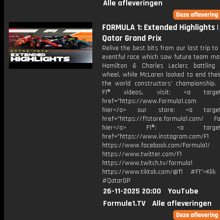
Alle afleveringen
FORMULA 1: Extended Highlights 
Qatar Grand Prix
Relive the best bits from our last trip to
eventful race which saw future team ma
Hamilton & Charles Leclerc battling 
wheel, while McLaren looked to end thei
the world constructors' championship.
F1® videos, visit: <a target="
href="https://www.Formula1.com Vis
hier</a> our store: <a target=
href="https://f1store.formula1.com/ Fol
hier</a> F1®: <a target="_
href="https://www.instagram.com/F1
https://www.facebook.com/Formula1/
https://www.twitter.com/F1
https://www.twitch.tv/formula1
https://www.tiktok.com/@f1 #F1">Klik
#QatarGP
26-11-2025 20:00
YouTube
Formule1.TV
Alle afleveringen