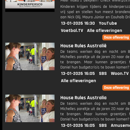
Meer video's bekijken? Check www.psv.nl
Kinderen krijgen tijdens de kinderpersc
vrij spel en stellen hun meest branden
aan Nick Olij, Mauro Júnior en Couhaib Dr
13-01-2026 16:30
YouTube
Voetbal.TV
Alle afleveringen
House Rules Australië
De teams werken dag en nacht om B
Michelles pareltje uit de jaren 20 naar d
te brengen. Maar kunnen groentjes 
Daniel hun budgetcrisis te boven komen?
13-01-2026 16:05
SBS
Woon.TV
Alle afleveringen
House Rules Australia
De teams werken dag en nacht om B
Michelles pareltje uit de jaren 20 naar d
te brengen. Maar kunnen groentjes 
Daniel hun budgetcrisis te boven komen?
13-01-2026 16:05
SBS
Amuseme