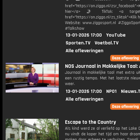
href="https://on.ziggo.nl/zsr_facebook">K
hier</a> 🤳 TikTok: <a target=
href="https://on.ziggo.nl/zs_tiktok">Klik h
Website: www.ziggosport.nl #ZiggoSpo
#Talkshow
13-01-2026 17:00
YouTube
Sporten.TV
Voetbal.TV
Alle afleveringen
NOS Journaal in Makkelijke Taal: 
Journaal in makkelijke taal met extra ui
een rustig tempo. Met het laatste nieu
weer.
13-01-2026 17:00
NPO1
Nieuws.
Alle afleveringen
Escape to the Country
Als kind werd ze al verliefd op het Lake D
nu vindt de koper het tijd om haar droo
maken door erheen te verhuizen. Sonali 