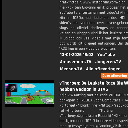
href="https://www.instagram.com/gio/
hier</a> ben Giovanni en ik probeer het 
YouTube te entertainen met video's! Al mi
zijn in 1080p, dat betekent dus HD! 
video's als verhalen over levensgebeur
vlogs en allerlei challenges en rando
Reizen en vloggen vind ik het leukste o
Ik upload ook veel video's met mijn fam
dat wordt altijd goed ontvangen. Om 
17:30 kan jij een video verwachten.
13-01-2026 18:03
YouTube
Amusement.TV
Jongeren.TV
Mensen.TV
Alle afleveringen
vThorben: De Leukste Race Die W
hebben Gedaan in GTA5
Krijg 2% Korting met de code VTHORBEN o
aankopen bij REDUX voor Computers + Ac
<a target="_blank" href="https://reduxg
ref=vthorbenyt #Partner Bu
vThorbenyt@gmail.com Bedankt">Klik hier
het kijken naar 'TITEL'! In deze video spee
met @JessyKnijn en @Santino_YT! Ik ben