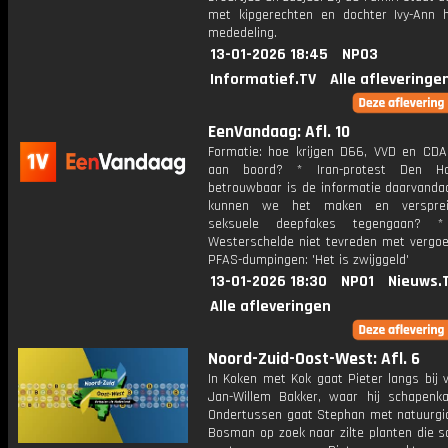
met kipgerechten en dochter Ivy-Ann 
mededeling.
13-01-2026 18:45
NPO3
Informatief.TV
Alle afleveringe
EenVandaag: Afl. 10
Formatie: hoe krijgen D66, VVD en CDA
aan boord? * Iran-protest Den H
betrouwbaar is de informatie daarvanda
kunnen we het maken en verspre
seksuele deepfakes tegengaan? *
Westerschelde niet tevreden met vergoe
PFAS-dumpingen: 'Het is zwijggeld'
13-01-2026 18:30
NPO1
Nieuws.
Alle afleveringen
Noord-Zuid-Oost-West: Afl. 6
In Koken met Kok gaat Pieter langs bij 
Jan-Willem Bakker, waar hij schapenka
Ondertussen gaat Stephan met natuurgi
Bosman op zoek naar zilte planten die 