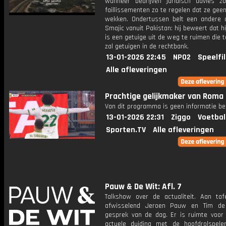
wanneer bedrijven juridisch advies 
faillissementen zo te regelen dat ze ge
wekken. Ondertussen belt een andere c
Smajic vanuit Pakistan: hij beweert dat hi
is een getuige uit de weg te ruimen die
zal getuigen in de rechtbank.
13-01-2026 22:45
NPO2
Speelfi
Alle afleveringen
Prachtige gelijkmaker van Roma
Van dit programma is geen informatie be
13-01-2026 22:31
Ziggo
Voetbal
Sporten.TV
Alle afleveringen
Pauw & De Wit: Afl. 7
Talkshow over de actualiteit. Aan taf
afwisselend Jeroen Pauw en Tim de
gesprek van de dag. Er is ruimte voor
actuele duiding met de hoofdrolspele