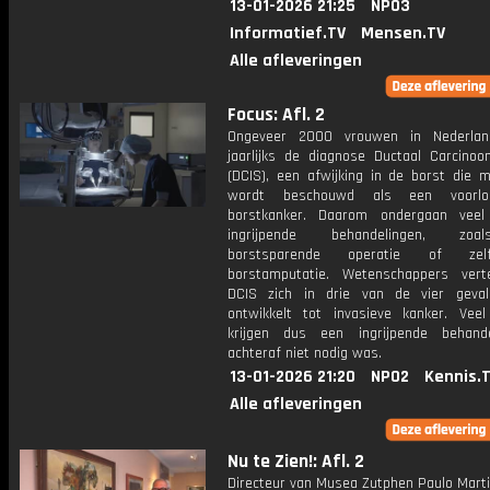
13-01-2026 21:25
NPO3
Informatief.TV
Mensen.TV
Alle afleveringen
Focus: Afl. 2
Ongeveer 2000 vrouwen in Nederland
jaarlijks de diagnose Ductaal Carcinoo
(DCIS), een afwijking in de borst die 
wordt beschouwd als een voorlo
borstkanker. Daarom ondergaan veel
ingrijpende behandelingen, zo
borstsparende operatie of ze
borstamputatie. Wetenschappers vert
DCIS zich in drie van de vier geval
ontwikkelt tot invasieve kanker. Vee
krijgen dus een ingrijpende behand
achteraf niet nodig was.
13-01-2026 21:20
NPO2
Kennis.
Alle afleveringen
Nu te Zien!: Afl. 2
Directeur van Musea Zutphen Paulo Marti