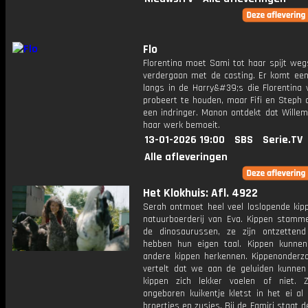
Flo
Florentina moet Sami tot haar spijt weg
verdergaan met de casting. Er komt een
langs in de Harry&#39;s die Florentina 
probeert te houden, maar Fifi en Steph 
een indringer. Manon ontdekt dat Willem
haar werk bemoeit.
13-01-2026 19:00
SBS
Serie.TV
Alle afleveringen
Het Klokhuis: Afl. 4922
Serah ontmoet heel veel loslopende kip
natuurboerderij van Eva. Kippen stamm
de dinosaurussen, ze zijn ontzetten
hebben hun eigen taal. Kippen kunne
andere kippen herkennen. Kippenonderz
vertelt dat we aan de geluiden kunnen
kippen zich lekker voelen of niet. 
ongeboren kuikentje kletst in het ei al
broertjes en zusjes. Bij de Famiri staat de