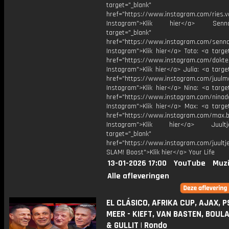
target="_blank"
href="https://www.instagram.com/ries.v
Instagram">Klik hier</a> Se
target="_blank"
href="https://www.instagram.com/senna
Instagram">Klik hier</a> Toto: <a targe
href="https://www.instagram.com/dokte
Instagram">Klik hier</a> Julia: <a targe
href="https://www.instagram.com/juulm
Instagram">Klik hier</a> Nina: <a targe
href="https://www.instagram.com/ninad
Instagram">Klik hier</a> Max: <a target
href="https://www.instagram.com/max.b
Instagram">Klik hier</a> Juul
target="_blank"
href="https://www.instagram.com/juultj
SLAM! Boost">Klik hier</a> Your Life
13-01-2026 17:00
YouTube
Muzi
Alle afleveringen
EL CLÁSICO, AFRIKA CUP, AJAX, P
MEER - KIEFT, VAN BASTEN, BOU
& GULLIT | Rondo