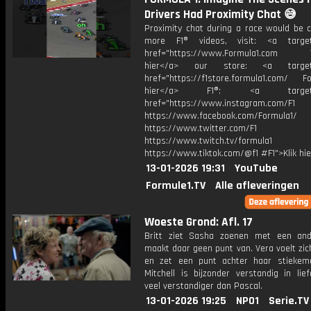
Drivers Had Proximity Chat 😅
Proximity chat during a race would be c
more F1® videos, visit: <a target=
href="https://www.Formula1.com Vis
hier</a> our store: <a target=
href="https://f1store.formula1.com/ Fol
hier</a> F1®: <a target="_
href="https://www.instagram.com/F1
https://www.facebook.com/Formula1/
https://www.twitter.com/F1
https://www.twitch.tv/formula1
https://www.tiktok.com/@f1 #F1">Klik hi
13-01-2026 19:31
YouTube
Formule1.TV
Alle afleveringen
Woeste Grond: Afl. 17
Britt ziet Sasha zoenen met een an
maakt daar geen punt van. Vera voelt zic
en zet een punt achter haar stiekeme
Mitchell is bijzonder verstandig in lie
veel verstandiger dan Pascal.
13-01-2026 19:25
NPO1
Serie.TV