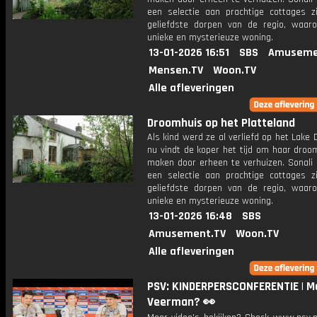
een selectie aan prachtige cottages z
geliefdste dorpen van de regio, waar
unieke en mysterieuze woning.
13-01-2026 16:51
SBS
Amuseme
Mensen.TV
Woon.TV
Alle afleveringen
Droomhuis op het Platteland
Als kind werd ze al verliefd op het Lake D
nu vindt de koper het tijd om haar droo
maken door erheen te verhuizen. Sonali 
een selectie aan prachtige cottages z
geliefdste dorpen van de regio, waar
unieke en mysterieuze woning.
13-01-2026 16:48
SBS
Amusement.TV
Woon.TV
Alle afleveringen
PSV: KINDERPERSCONFERENTIE | M
Veerman? 👀