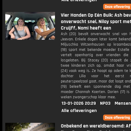
Vier Handen Op Eén Buik: Ash bev
onverwacht snel, Nilay sport met
Cruijff, Nomi heeft een
Ash (20) bevalt onverwacht snel van 
Jeevan. Enkele dagen later komt beken
Miljuschka Witzenhausen op kraambezo
(18) sport met bekende moeder Estelle C
vertelt openhartig over vrienden die
losgelaten. Bij Stacey (20) stapelt de 
twee kinderen zich op, omdat haar vr
(24) vaak weg is. Ze hoopt op adem te 
dochter Lilia voor het eerst 
peuterspeelzaal gaat, maar dat loopt an
(19) beleeft een spannende dag met
moeder Channah Koerten. Dorien (17) is
weken zwangerschap klaar mee.
13-01-2026 20:29
NPO3
Mensen
Alle afleveringen
Onbekend en wereldberoemd: Afl