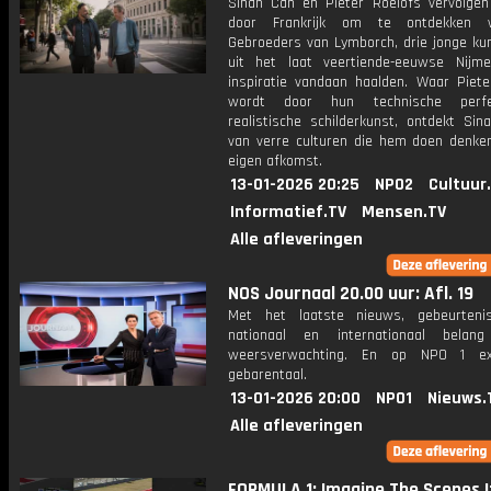
Sinan Can en Pieter Roelofs vervolgen
door Frankrijk om te ontdekken
Gebroeders van Lymborch, drie jonge ku
uit het laat veertiende-eeuwse Nijm
inspiratie vandaan haalden. Waar Piete
wordt door hun technische perf
realistische schilderkunst, ontdekt Sin
van verre culturen die hem doen denken
eigen afkomst.
13-01-2026 20:25
NPO2
Cultuur
Informatief.TV
Mensen.TV
Alle afleveringen
NOS Journaal 20.00 uur: Afl. 19
Met het laatste nieuws, gebeurteni
nationaal en internationaal bela
weersverwachting. En op NPO 1 e
gebarentaal.
13-01-2026 20:00
NPO1
Nieuws.
Alle afleveringen
FORMULA 1: Imagine The Scenes I