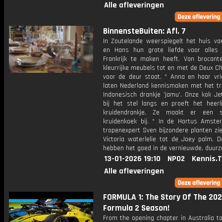
Alle afleveringen
BinnensteBuiten: Afl. 7
In Zoutelande weerspiegelt het huis va
en Hans hun grote liefde voor alle
Frankrijk te maken heeft. Van brocante
kleurrijke meubels tot en met de Deux C
voor de deur staat. * Anna en haar vri
laten Nederland kennismaken met het tra
Indonesisch drankje 'jamu'. Onze kok Je
bij het stel langs en proeft het heerli
kruidendrankje. Ze maakt er een sm
kruidenkoek bij. * In de Hortus Amste
tropenexpert Sven bijzondere planten zi
Victoria waterlelie tot de Joey palm. D
hebben het goed in de vernieuwde, duur
13-01-2026 19:10
NPO2
Kennis.
Alle afleveringen
FORMULA 1: The Story Of The 20
Formula 2 Season!
From the opening chapter in Australia to