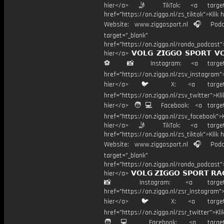
hier</a> 🤳 TikTok: <a target=
href="https://on.ziggo.nl/zs_tiktok">Klik h
Website: www.ziggosport.nl 🎧 Podc
target="_blank"
href="https://on.ziggo.nl/rondo_podcast">
hier</a> 𝗩𝗢𝗟𝗚 𝗭𝗜𝗚𝗚𝗢 𝗦𝗣𝗢𝗥𝗧 𝗩
⚽️ 📸 Instagram: <a target="
href="https://on.ziggo.nl/zsv_instagram">
hier</a> 🐦 X: <a target="
href="https://on.ziggo.nl/zsv_twitter">Kli
hier</a> 🧑💻 Facebook: <a target=
href="https://on.ziggo.nl/zsv_facebook">K
hier</a> 🤳 TikTok: <a target=
href="https://on.ziggo.nl/zs_tiktok">Klik h
Website: www.ziggosport.nl 🎧 Podc
target="_blank"
href="https://on.ziggo.nl/rondo_podcast">
hier</a> 𝗩𝗢𝗟𝗚 𝗭𝗜𝗚𝗚𝗢 𝗦𝗣𝗢𝗥𝗧 𝗥𝗔
📸 Instagram: <a target="_
href="https://on.ziggo.nl/zsr_instagram">
hier</a> 🐦 X: <a target="
href="https://on.ziggo.nl/zsr_twitter">Kli
🧑💻 Facebook: <a target="