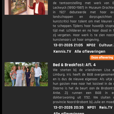
de tentoonstelling met werk van E
Leckwyck (1890-1987) in Museum Drachten
in 1927 debuteerde met haar exp
landschappen en dorpsgezichten
kunstcritici haar talent om met kleuren
te scheppen. Tijdens haar huwelijk stopte
tijd met schilderen en na haar dood in 
zij vergeten. Haar werk is te zien naas
kunstenaars uit haar omgeving.
13-01-2026 21:05
NPO2
Cultuur
Kennis.TV
Alle afleveringen
Bed & Breakfast: Afl. 4
We starten bij de vriendinnen Lisa e
Limburg. Iris heeft de B&B overgenomen
en is dus de nieuwe eigenaar. Als uitje
hun gasten mee naar het kasteel in de 
Daarna is het de beurt aan de Brabant
Anke. Zij runnen een B&B in e
dokterswoning uit 1732. We sluiten
provincie Noord-Brabant bij Julie en moed
13-01-2026 20:35
NPO1
Reis.TV
Alle afleveringen