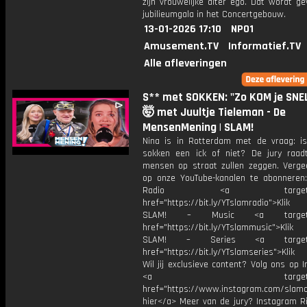
zijn vrouwelijke alter ego. Dat wordt g
jubilieumgala in het Concertgebouw.
13-01-2026 17:10
NPO1
Amusement.TV
Informatief.TV
Alle afleveringen
S** met SOKKEN: "Zo KOM je SNE
🤯 met Juultje Tieleman - De
MensenMening | SLAM!
Nina is in Rotterdam met de vraag: i
sokken een ick of niet? De jury raa
mensen op straat zullen zeggen. Vergee
op onze YouTube-kanalen te abonneren
Radio <a target="_b
href="https://bit.ly/YTslamradio">Klik
SLAM! – Music <a target="_
href="https://bit.ly/YTslammusic">Klik
SLAM! – Series <a target="
href="https://bit.ly/YTslamseries">Klik
Wil jij exclusieve content? Volg ons op 
<a target="_bl
href="https://www.instagram.com/slamoff
hier</a> Meer van de jury? Instagram Ri