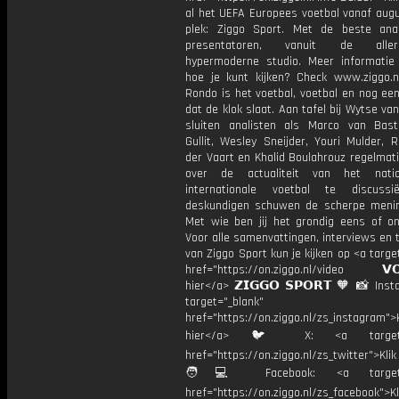
al het UEFA Europees voetbal vanaf augu
plek: Ziggo Sport. Met de beste ana
presentatoren, vanuit de allern
hypermoderne studio. Meer informati
hoe je kunt kijken? Check www.ziggo.nl
Rondo is het voetbal, voetbal en nog ee
dat de klok slaat. Aan tafel bij Wytse va
sluiten analisten als Marco van Bas
Gullit, Wesley Sneijder, Youri Mulder, 
der Vaart en Khalid Boulahrouz regelmat
over de actualiteit van het nati
internationale voetbal te discussi
deskundigen schuwen de scherpe menin
Met wie ben jij het grondig eens of 
Voor alle samenvattingen, interviews en
van Ziggo Sport kun je kijken op <a targe
href="https://on.ziggo.nl/video 𝗩𝗢
hier</a> 𝗭𝗜𝗚𝗚𝗢 𝗦𝗣𝗢𝗥𝗧 🧡 📸 Ins
target="_blank"
href="https://on.ziggo.nl/zs_instagram">K
hier</a> 🐦 X: <a target="
href="https://on.ziggo.nl/zs_twitter">Kli
🧑💻 Facebook: <a target="
href="https://on.ziggo.nl/zs_facebook">Kl