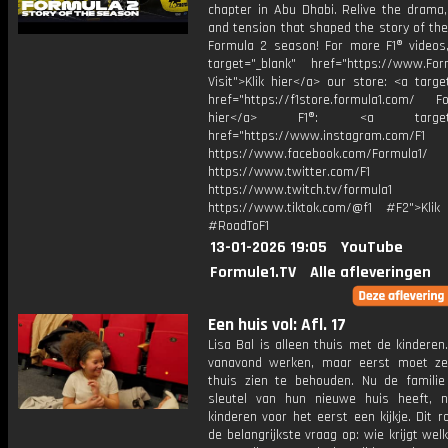
chapter in Abu Dhabi. Relive the drama,
and tension that shaped the story of th
Formula 2 season! For more F1® videos, 
target="_blank" href="https://www.For
Visit">Klik hier</a> our store: <a targe
href="https://f1store.formula1.com/ Fol
hier</a> F1®: <a target="_
href="https://www.instagram.com/F1
https://www.facebook.com/Formula1/
https://www.twitter.com/F1
https://www.twitch.tv/formula1
https://www.tiktok.com/@f1 #F2">Klik
#RoadToF1
13-01-2026 19:05
YouTube
Formule1.TV
Alle afleveringen
Een huis vol: Afl. 17
Lisa Bal is alleen thuis met de kindere
vanavond werken, maar eerst moet z
thuis zien te behouden. Nu de famili
sleutel van hun nieuwe huis heeft,
kinderen voor het eerst een kijkje. Dit ro
de belangrijkste vraag op: wie krijgt we