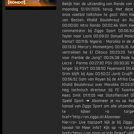
Bekijk hier de uitzending van Rondo van
maandag 12/01/2026 terug. Met deze
onze voetbal talkshow te gast: Wim Kie
van Basten, Khalid Boulahrouz en Ruu
00:00:00 Intro Rondo 00:02:46 Wim Kief
commentator bij Ziggo Sport 00:06:5
Taylor naar Lazio 00:09:32 Donyell Male
Roma? 00:11:16 Nigeria - Marokko in de 
00:13:33 Marco's Moment(en) 00:16:16 Xa
vertrokken na El Clásico 00:23:20 Ter
voor Frenkie de Jong? 00:26:38 Rode ka
Lecce - Parma 00:27:30 PSV 00:30:30 P
langer bij PSV? 00:38:50 Feyenoord 00:4
Grim blijft bij Ajax 00:50:22 Jordi Cruijff
00:56:52 Sam van Royen bij de Afrika Cu
Khalid Boulahrouz over Marokko 01:03:20
Hag technisch directeur bij FC Twente
Kees Smit 01:11:05 Het Slotoffensief 01
Speld Sport ↠ Abonneer je nu op he
kanaal van Ziggo Sport om alle uitzendi
te kijken <a target="_
href="http://on.ziggo.nl/Abonneer
hier</a> Live topsport kijk je bij Ziggo
kanaal 14! Meer info? Kijk op <a target
href="https://on.ziggo.nl/info Beleef">Kli