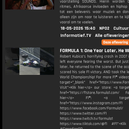
voorstelling SOUNDS. Hierin worden C
ritmes, Afrikaanse invloeden en hiphop
tot een belevenis waar muziek en dan
alleen zijn om naar te luisteren en te ki
vooral om te voelen.
18-05-2026 15:40
NPO2
Cultuur
Informatief.TV
Alle afleveringe
FORMULA 1: One Year Later, He 
Robert Kubica's horrifying crash in 2007
left everyone fearing the worst. But jus
later, he returned to the scene of the ac
scored his sole F1 victory, AND took the l
World Championship! For more F1® videos,
target="_blank" href="https://www.For
Visit">Klik hier</a> our store: <a targe
href="https://f1store.formula1.com/ Fol
hier</a> F1®: <a target="_
href="https://www.instagram.com/F1
https://www.facebook.com/Formula1/
https://www.twitter.com/F1
https://www.twitch.tv/formula1
https://www.tiktok.com/@f1 #F1">Klik