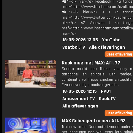
📲">Klik hier</a> Facebook | <a target
href="http://www.facebook.com/azalkma
📲">Klik hier</a> X | <a target=
href="http://www.twitter.com/azalkmaar
hier</a> AZ Vrouwen | <a target=
href="http://www.instagram.com/azalkma
hier</a>
18-05-2026 13:05
YouTube
Voetbal.TV
Alle afleveringen
Kook mee met MAX: Afl. 77
Sandra maakt een Thaise viscurry m
aardappel en spinazie. Een romige,
combinatie vol frisse smaken en zachte 
Een eenvoudig smaakvol gerecht.
18-05-2026 12:15
NPO1
Amusement.TV
Kook.TV
Alle afleveringen
MAX Geheugentrainer: Afl. 93
Train uw brein. Naarmate iemand ouder w
het geheugen nog wel eens iets mind