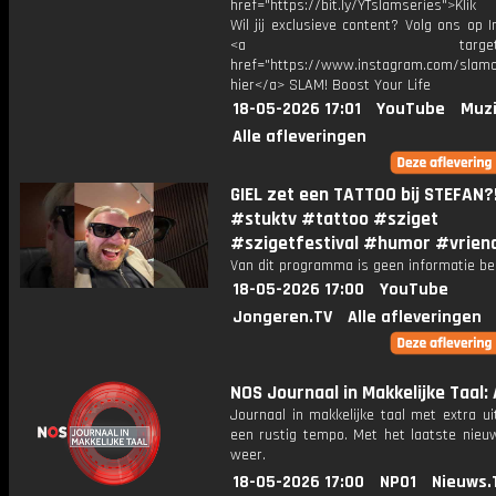
href="https://bit.ly/YTslamseries">Klik
Wil jij exclusieve content? Volg ons op 
<a target="_bl
href="https://www.instagram.com/slamoff
hier</a> SLAM! Boost Your Life
18-05-2026 17:01
YouTube
Muzi
Alle afleveringen
GIEL zet een TATTOO bij STEFAN?
#stuktv #tattoo #sziget
#szigetfestival #humor #vrien
Van dit programma is geen informatie be
18-05-2026 17:00
YouTube
Jongeren.TV
Alle afleveringen
NOS Journaal in Makkelijke Taal: 
Journaal in makkelijke taal met extra ui
een rustig tempo. Met het laatste nieu
weer.
18-05-2026 17:00
NPO1
Nieuws.