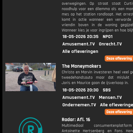
overwegingen. Op straat staat Curt
noodhulp voor een dilemma als een ma
mes op het station rondloopt. Het arres
komt in actie wanneer een verwarde
vriendin boven in de woning gegijze
Wanneer kies je voor ingrijpen en hoe blij
18-05-2026 20:35
NPO1
Amusement.TV
Onrecht.TV
Alle afleveringen
The Moneymakers
Christa en Marvin investeren heel veel g
tweedehandsauto maar dat mislukt c
Joris en Maurice gaan de ijsverkoop in.
18-05-2026 20:30
SBS
Amusement.TV
Mensen.TV
Ondernemen.TV
Alle aflevering
Radar: Afl. 16
Multimediaal consumentenplatf
Antoinette Hertsenberg en Fons Hen