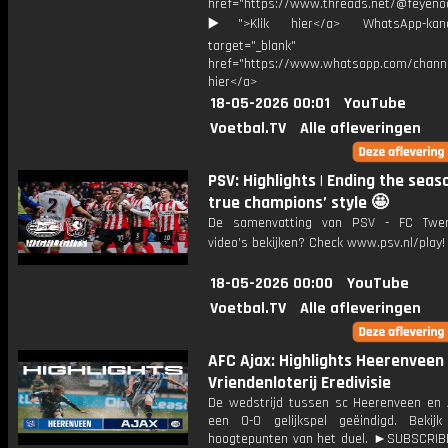
href="https://www.threads.net/@feyeno
▶️">Klik hier</a> WhatsApp-kan
target="_blank"
href="https://www.whatsapp.com/chann
hier</a>
18-05-2026 00:01
YouTube
Voetbal.TV
Alle afleveringen
PSV: Highlights | Ending the seas
true champions’ style 🤩
De samenvatting van PSV - FC Twe
video's bekijken? Check www.psv.nl/play!
18-05-2026 00:00
YouTube
Voetbal.TV
Alle afleveringen
AFC Ajax: Highlights Heerenveen -
Vriendenloterij Eredivisie
De wedstrijd tussen sc Heerenveen en A
een 0-0 gelijkspel geëindigd. Bekij
hoogtepunten van het duel. ►SUBSCRI