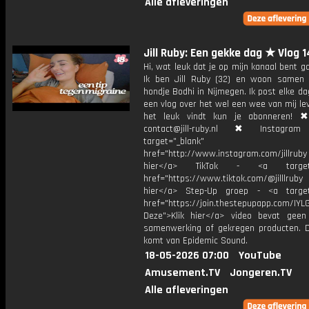
Alle afleveringen
Jill Ruby: Een gekke dag ★ Vlog 
Hi, wat leuk dat je op mijn kanaal bent ga
Ik ben Jill Ruby (32) en woon samen
hondje Bodhi in Nijmegen. Ik post elke d
een vlog over het wel een wee van mij lev
het leuk vindt kun je abonneren! ✖
contact@jill-ruby.nl ✖ Instagr
target="_blank"
href="http://www.instagram.com/jillrub
hier</a> TikTok - <a target="
href="https://www.tiktok.com/@jilllrub
hier</a> Step-Up groep - <a target
href="https://join.thestepupapp.com/IYL
Deze">Klik hier</a> video bevat geen
samenwerking of gekregen producten. 
komt van Epidemic Sound.
18-05-2026 07:00
YouTube
Amusement.TV
Jongeren.TV
Alle afleveringen