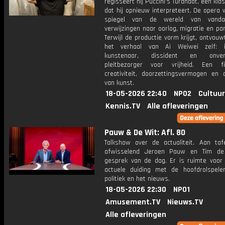
regisseert hij Puccini's Turandot, een kla
dat hij opnieuw interpreteert. De opera
spiegel van de wereld van vand
verwijzingen naar oorlog, migratie en p
Terwijl de productie vorm krijgt, ontvouw
het verhaal van Ai Weiwei zelf: in
kunstenaar, dissident en onver
pleitbezorger voor vrijheid. Een f
creativiteit, doorzettingsvermogen en 
van kunst.
18-05-2026 22:40
NPO2
Cultuur
Kennis.TV
Alle afleveringen
Pauw & De Wit: Afl. 80
Talkshow over de actualiteit. Aan taf
afwisselend Jeroen Pauw en Tim de
gesprek van de dag. Er is ruimte voor
actuele duiding met de hoofdrolspele
politiek en het nieuws.
18-05-2026 22:30
NPO1
Amusement.TV
Nieuws.TV
Alle afleveringen