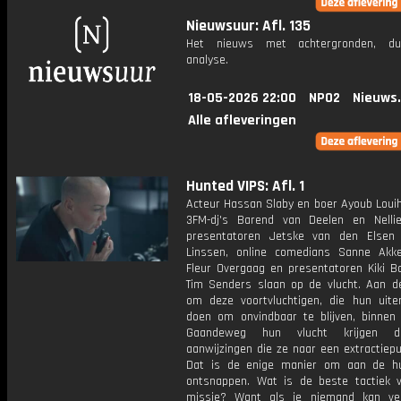
Nieuwsuur: Afl. 135
Het nieuws met achtergronden, du
analyse.
18-05-2026 22:00
NPO2
Nieuws
Alle afleveringen
Hunted VIPS: Afl. 1
Acteur Hassan Slaby en boer Ayoub Louih
3FM-dj's Barend van Deelen en Nelli
presentatoren Jetske van den Elsen
Linssen, online comedians Sanne Ak
Fleur Overgaag en presentatoren Kiki 
Tim Senders slaan op de vlucht. Aan d
om deze voortvluchtigen, die hun uite
doen om onvindbaar te blijven, binnen 
Gaandeweg hun vlucht krijgen d
aanwijzingen die ze naar een extractiepu
Dat is de enige manier om aan de h
ontsnappen. Wat is de beste tactiek 
missie? Want als je niemand kan ve