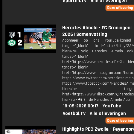
Sporten.TV
Alle afleveringen
Heracles Almelo - FC Groningen |
2026 | Samenvatting
Abonneer op ons YouTube-kanaal
target="_blank" href="http://bit.ly/2AM
hier</a> Volg Heracles Almelo oo
target="_blank"
href="https://www.heracles.nl">Klik hi
target="_blank"
href="https://www.instagram.com/herac
https://www.twitter.com/heraclesalmelo
https://www.facebook.com/HeraclesAlmel
hier</a> <a target="_
href="https://www.TikTok.com/@heracles
hier</a> 📲 En de Heracles Almelo App
18-05-2026 00:17
YouTube
Voetbal.TV
Alle afleveringen
Highlights PEC Zwolle - Feyenoord