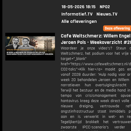
18-05-2026 18:15
NPO2
Informatief.TV
Nieuws.TV
Alle afleveringen
Cafe Weltschmerz: Willem Engel
Jeroen Pols - Weekoverzicht #2
Waardeer je onze video's? Steun 
Weltschmerz, het podium voor het vrije 
target="_blank"
href="https://www.cafeweltschmerz.nl/
CO2-taks">Klik hier</a> maakt gas e
vanaf 2028 duurder: 'Hulp nodig voor ar
week 20 behandelen Jeroen en Willem
narratieven hun overtuigingskracht v
Terwijl het bestuur en de media hand in
tempo van crisismanagement opvoe
hantavirus kreeg deze week direct volle
nieuwe dreiging, vertrouwde re
angstinfrastructuur staat inmiddels 
aan en is verwerkt in wet- en rege
Tegelijkertijd brokkelt het vertrou
zwaarste IPCC-scenario's verder