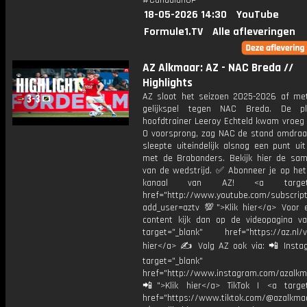
#CanadianGP
18-05-2026 14:30
YouTube
Formule1.TV
Alle afleveringen
AZ Alkmaar: AZ - NAC Breda //
Highlights
AZ sloot het seizoen 2025-2026 af me
gelijkspel tegen NAC Breda. De p
hoofdtrainer Leeroy Echteld kwam vroeg 
0 voorsprong, zag NAC de stand omdraa
sleepte uiteindelijk alsnog een punt ui
met de Brabanders. Bekijk hier de sam
van de wedstrijd. ✅ Abonneer je op het
kanaal van AZ! <a target="
href="http://www.youtube.com/subscript
add_user=aztv 💯">Klik hier</a> Voor e
content kijk dan op de videopagina v
target="_blank" href="https://az.nl/vi
hier</a> ✍ Volg AZ ook via: 📲 Insta
target="_blank"
href="http://www.instagram.com/azalkm
📲">Klik hier</a> TikTok | <a target
href="https://www.tiktok.com/@azalkma