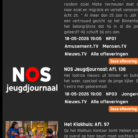
rondom asiel. Maite Vermeulen doet 
naar asiel en migratie en vertelt vanavo
écht zit. * Al meer dan 25 jaar is Jaïr
een vertrouwd gezicht op het Binnenho
het belangrijkste dat hij in al die ja
geleerd? Hij schuift bij ons aan.
18-05-2026 19:05
NPO1
Amusement.TV
Mensen.TV
Nieuws.TV
Alle afleveringen
NOS Jeugdjournaal: Afl. 138
Het laatste nieuws uit binnen- en buit
het weer, speciaal voor de jonge kijker.
1 extra met gebarentaal.
18-05-2026 19:00
NPO3
Jonger
Nieuws.TV
Alle afleveringen
Het Klokhuis: Afl. 97
Op het Klokhuis Kantoor komt Heleen era
ze overal op haar beurt moet wachten. E