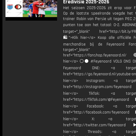
Eredivisie 2025-2026
Het seizoen 2025-2026 zit erop voor F
Op de laatste speelronde voegde het
trainer Robin van Persie uit tegen PEC Z
punten toe aan het totaal: 0-2. ABONN
target="_blank" href="http://bit.ly/F
🛍">Klik hier</a> Koop alle officiële F
merchandise bij de Feyenoord Fan
target="_blank"
href="https://fanshop.feyenoord.nl/
hier</a> ⚪️⚫ #Feyenoord VOLG ONS OO
Feyenoord ONE: <a target="
href="https://go.feyenoord.nl/youtube-on
hier</a> Instagram: <a target=
href="http://instagram.com/feyenoord
hier</a> TikTok: <a target="
href="https://TikTok.com/@Feyenoord
hier</a> Facebook: <a target="
href="http://facebook.com/feyenoord
hier</a> X: <a target="_
href="http://twitter.com/feyenoord
hier</a> Threads: <a target="