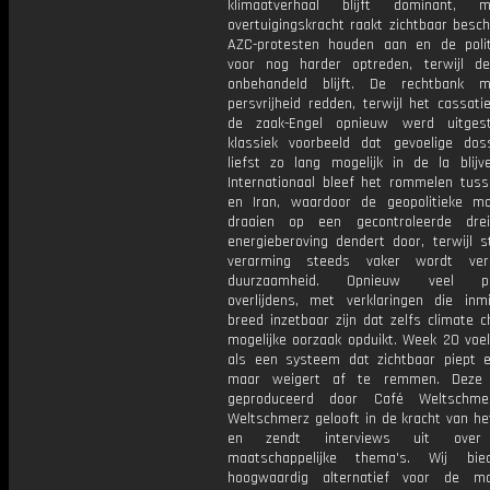
klimaatverhaal blijft dominant,
overtuigingskracht raakt zichtbaar besc
AZC-protesten houden aan en de polit
voor nog harder optreden, terwijl d
onbehandeld blijft. De rechtbank 
persvrijheid redden, terwijl het cassati
de zaak-Engel opnieuw werd uitgest
klassiek voorbeeld dat gevoelige dos
liefst zo lang mogelijk in de la blijve
Internationaal bleef het rommelen tus
en Iran, waardoor de geopolitieke mot
draaien op een gecontroleerde drei
energieberoving dendert door, terwijl s
verarming steeds vaker wordt ver
duurzaamheid. Opnieuw veel plo
overlijdens, met verklaringen die inm
breed inzetbaar zijn dat zelfs climate 
mogelijke oorzaak opduikt. Week 20 voel
als een systeem dat zichtbaar piept e
maar weigert af te remmen. Deze 
geproduceerd door Café Weltschme
Weltschmerz gelooft in de kracht van he
en zendt interviews uit over 
maatschappelijke thema's. Wij bi
hoogwaardig alternatief voor de ma