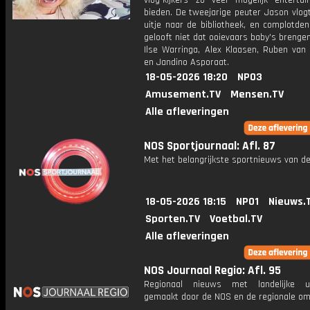
vlog-kijkers zo veel mogelijk enterta
bieden. De tweejarige peuter Jason vlogt
uitje naar de bibliotheek, en complotde
gelooft niet dat ooievaars baby's brengen
Ilse Warringa, Alex Klaasen, Ruben van
en Jandino Asporaat.
18-05-2026 18:20
NPO3
Amusement.TV
Mensen.TV
Alle afleveringen
NOS Sportjournaal: Afl. 87
Met het belangrijkste sportnieuws van de
18-05-2026 18:15
NPO1
Nieuws.
Sporten.TV
Voetbal.TV
Alle afleveringen
NOS Journaal Regio: Afl. 95
Regionaal nieuws met landelijke uit
gemaakt door de NOS en de regionale om