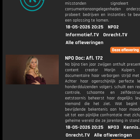
misstanden signalee
consumentenaangelegenheden onderz
probeert bedrijven en instanties te be
een oplossing te komen.
18-05-2026 20:25
NPO2
Informatief.TV
Onrecht.TV
Alle afleveringen
NPO Doc: Afl. 172
Na bijna tien jaar zwijgen onthult presen
content creator Marijn Kuipers
documentaire haar verborgen strijd met 
Achter haar ogenschijnlijk perfecte 
honderdduizenden volgers schuilt een rea
controle, schaamte en zelfdestru
eetstoornis beheerst haar dagelijks le
niemand die het ziet. Wat begint
bevrijdende bekentenis aan haar moede
uit tot een pijnlijke confrontatie met zich
geheime wereld die ze jarenlang in stand 
18-05-2026 20:25
NPO3
Kennis
Onrecht.TV
Alle afleveringen