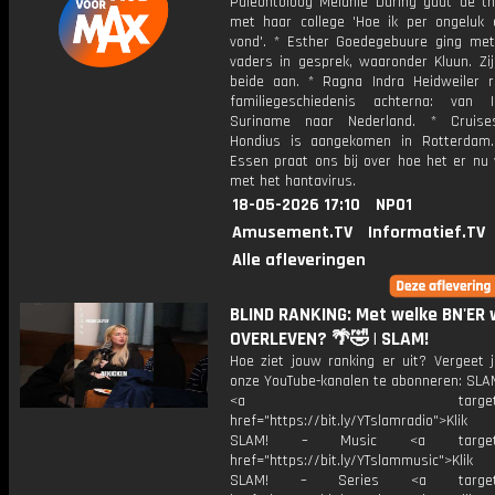
Paleontoloog Melanie During gaat de th
met haar college 'Hoe ik per ongeluk 
vond'. * Esther Goedegebuure ging me
vaders in gesprek, waaronder Kluun. Zij
beide aan. * Ragna Indra Heidweiler r
familiegeschiedenis achterna: van 
Suriname naar Nederland. * Cruise
Hondius is aangekomen in Rotterdam
Essen praat ons bij over hoe het er nu 
met het hantavirus.
18-05-2026 17:10
NPO1
Amusement.TV
Informatief.TV
Alle afleveringen
BLIND RANKING: Met welke BN'ER w
OVERLEVEN? 🌴🤣 | SLAM!
Hoe ziet jouw ranking er uit? Vergeet j
onze YouTube-kanalen te abonneren: SLAM
<a target="_bl
href="https://bit.ly/YTslamradio">Klik
SLAM! – Music <a target="_
href="https://bit.ly/YTslammusic">Klik
SLAM! – Series <a target="