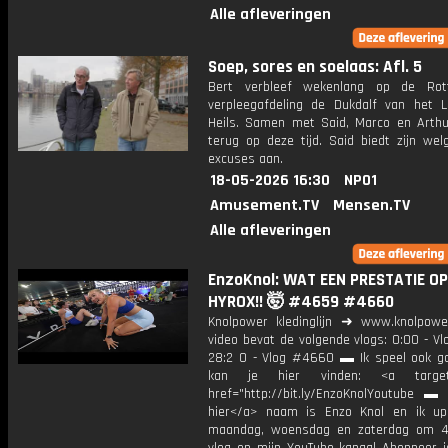
Alle afleveringen
Soep, sores en soelaas: Afl. 5
Bert verbleef wekenlang op de Rot
verpleegafdeling de Dukdalf van het 
Heils. Samen met Said, Marco en Arthur 
terug op deze tijd. Said biedt zijn we
excuses aan.
18-05-2026 16:30
NPO1
Amusement.TV
Mensen.TV
Alle afleveringen
EnzoKnol: WAT EEN PRESTATIE OP
HYROX!! 🤯 #4659 #4660
Knolpower kledinglijn ➜ www.knolpowe
video bevat de volgende vlogs: 0:00 - V
28:2 0 - Vlog #4660 ▬ Ik speel ook g
kan je hier vinden: <a target=
href="http://bit.ly/EnzoKnolYoutube ▬ M
hier</a> naam is Enzo Knol en ik up
maandag, woensdag en zaterdag om 4