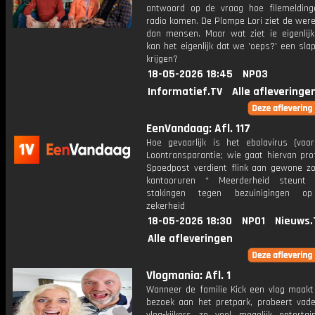
antwoord op de vraag hoe filemeldin
radio komen. De Plompe Lori ziet de wer
dan mensen. Maar wat ziet ie eigenlij
kan het eigenlijk dat we 'oeps?' een sl
krijgen?
18-05-2026 18:45
NPO3
Informatief.TV
Alle afleveringe
EenVandaag: Afl. 117
Hoe gevaarlijk is het ebolavirus (voo
Loontransparantie; wie gaat hiervan pro
Spoedpost verdient flink aan gewone zo
kantooruren * Meerderheid steunt m
stakingen tegen bezuinigingen op
zekerheid
18-05-2026 18:30
NPO1
Nieuws.
Alle afleveringen
Vlogmania: Afl. 1
Wanneer de familie Kick een vlog maakt
bezoek aan het pretpark, probeert vade