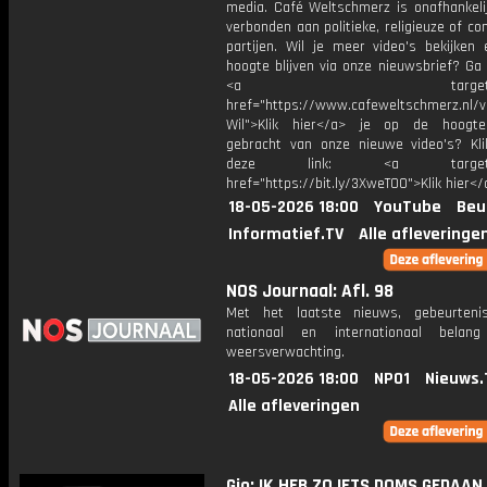
media. Café Weltschmerz is onafhankelij
verbonden aan politieke, religieuze of c
partijen. Wil je meer video's bekijken
hoogte blijven via onze nieuwsbrief? Ga
<a target="_bl
href="https://www.cafeweltschmerz.nl/v
Wil">Klik hier</a> je op de hoogt
gebracht van onze nieuwe video's? Kl
deze link: <a target="_
href="https://bit.ly/3XweTO0">Klik hier</
18-05-2026 18:00
YouTube
Beu
Informatief.TV
Alle afleveringe
NOS Journaal: Afl. 98
Met het laatste nieuws, gebeurteni
nationaal en internationaal bela
weersverwachting.
18-05-2026 18:00
NPO1
Nieuws.
Alle afleveringen
Gio: IK HEB ZO IETS DOMS GEDAAN.