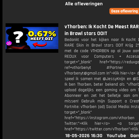
Alle afleveringen
vThorben: Ik Kocht De Meest RAR
in Brawl stars OOIT
Bedankt voor het kijken naar Ik Kocht
RARE Skin in Brawl stars OOIT Krijg 2
met de code VTHORBEN op al jouw aan
REDUX voor Computers + Accesoi
target="_blank" href="https://reduxga
ref=vthorbenyt #Partner Bu
vThorbenyt@gmail.com In">Klik hier</a> 
speel ik samen met @JessyKnijn en @Sa
Ik ben Thorben, beter bekend als "vThor
upload dagelijks een gaming video om 1
Abonneer en zet het belletje aan om
missen! Gebruik mijn Support a Crea
Fortnite: vThorben (ad) Social Media: Ins
target="_blank"
href="https://instagram.com/vthorben
Twitter:">Klik hier</a> <a target=
href="https://twitter.com/vThorben">Klik
18-05-2026 16:30
YouTube
Gam