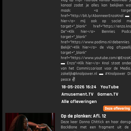
vlog op mijn YouTube kanaal Abonneer j
kanaal zodat je alles kan bekijken w
maak: <a target="_b
href="http://bit.ly/AbonneerEnzoKnol ▬ 
hier</a> mij ook op social me
target="_blank" href="https://enzo.kno
De">Klik hier</a> Bennies Podc
target="_blank"
href="https://www.podimo.nl/debennies
Bekijk">Klik hier</a> de vlog afspeelli
target="_blank"
href="https://www.youtube.com/@EnzoKn
▬ Enzo">Klik hier</a> Knol staat onder
van het Commissariaat voor de Media.
zakelijk@knolpower.nl ▬ #Knolpower Di
peace ✌
18-05-2026 16:24
YouTube
Amusement.TV
Gamen.TV
Alle afleveringen
Op de planken: Afl. 12
Deze keer Donna Chittick en haar dansg
BackBone met een fragment uit de 