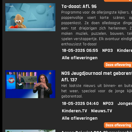
Ta-daaa!: Afl. 96
Programma voor de allerjongste kijkers. E
poppenvolkje voert korte scènes 
poppenkast. Ze doen alledaagse ding
een- tot driejarigen zich herkennen. Z
maken muziek, puzzelen, bouwen, te
spelen verstoppertje. Elk avontuur eindi
enthousiast Ta-daaa!
18-05-2026 06:55
NPO3
Kinder
Alle afleveringen
NOS Jeugdjournaal met gebarent
Afl. 137
Het laatste nieuws uit binnen- en buit
het weer, speciaal voor de jonge kij
gebarentaal.
18-05-2026 04:40
NPO3
Jonge
Kinderen.TV
Nieuws.TV
Alle afleveringen