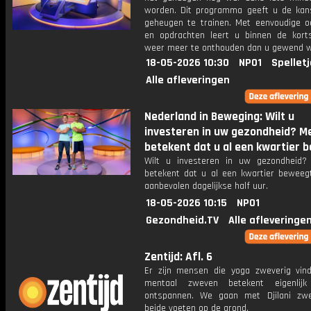
worden. Dit programma geeft u de ka
geheugen te trainen. Met eenvoudige o
en opdrachten leert u binnen de kort
weer meer te onthouden dan u gewend 
18-05-2026 10:30
NPO1
Spellet
Alle afleveringen
Nederland in Beweging: Wilt u
investeren in uw gezondheid? 
betekent dat u al een kwartier b
Wilt u investeren in uw gezondheid
betekent dat u al een kwartier beweeg
aanbevolen dagelijkse half uur.
18-05-2026 10:15
NPO1
Gezondheid.TV
Alle afleveringe
Zentijd: Afl. 6
Er zijn mensen die yoga zweverig vin
mentaal zweven betekent eigenlij
ontspannen. We gaan met Djilani zw
beide voeten op de grond.