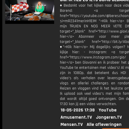
♦ Bedankt voor het kijken naar deze vid
Barend: <a target="_b
href="https://youtube.com/@bereschoon
si=mR2341merinH1EIM ">Klik hier</a> Be
mijn TRUIEN EN NOG MEER VETTE DI
target="_blank" href="http://www.gioxl.
hier</a> Abonneer voor meer ple
target="_blank" href="http://bit.ly/Ab
♦">Klik hier</a> Mij dagelijks volgen?
kijkje hier: - Instagram: <a target
href="https://www.instagram.com/gio/
hier</a> ben Giovanni en ik probeer het 
YouTube te entertainen met video's! Al mi
zijn in 1080p, dat betekent dus HD! 
video's als verhalen over levensgebeur
vlogs en allerlei challenges en rando
Reizen en vloggen vind ik het leukste o
Ik upload ook veel video's met mijn fam
dat wordt altijd goed ontvangen. Om 
17:30 kan jij een video verwachten.
18-05-2026 17:38
YouTube
Amusement.TV
Jongeren.TV
Mensen.TV
Alle afleveringen