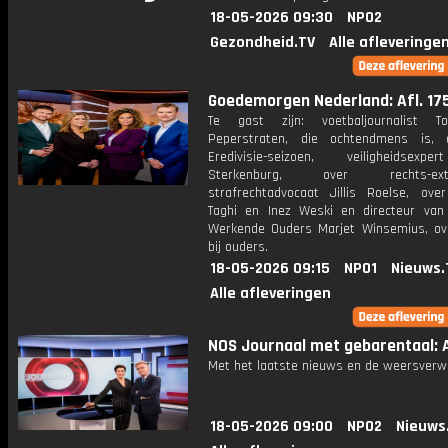
18-05-2026 09:30
NPO2
Gezondheid.TV
Alle afleveringe
Goedemorgen Nederland: Afl. 17
Te gast zijn: voetbaljournalist T
Peperstraten, die ochtendmens is, 
Eredivisie-seizoen, veiligheidsexp
Sterkenburg, over rechts-extr
strafrechtadvocaat Jillis Roelse, ove
Taghi en Inez Weski en directeur van 
Werkende Ouders Marjet Winsemius, ov
bij ouders.
18-05-2026 09:15
NPO1
Nieuws.
Alle afleveringen
NOS Journaal met gebarentaal: A
Met het laatste nieuws en de weersverw
18-05-2026 09:00
NPO2
Nieuws