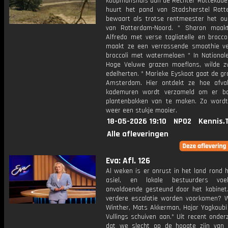
koopmanshuis aan de Rechter Rottekade 
huurt het pand van Stadsherstel Rot
bewaart als trotse rentmeester het ou
van Rotterdam-Noord. * Sharon maak
Alfredo met verse tagliatelle en broccol
maakt ze een verrassende smoothie ve
broccoli met watermeloen * In National
Hoge Veluwe grazen moeflons, wilde z
edelherten. * Marieke Eyskoot gaat de gr
Amsterdam. Hier ontdekt ze hoe afva
kademuren wordt verzameld om er ba
plantenbakken van te maken. Zo word
weer een stukje mooier.
18-05-2026 19:10
NPO2
Kennis.
Alle afleveringen
Eva: Afl. 126
Al weken is er onrust in het land rond 
asiel, en lokale bestuurders voe
onvoldoende gesteund door het kabinet
verdere escalatie worden voorkomen? 
Winther, Mats Akkerman, Hajar Yagkoubi
Vullings schuiven aan.* Uit recent onderz
dat we slecht op de hoogte zijn van 