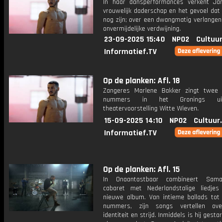
In haar dansperformances verkent Jan
vrouwelijk daderschap en het gevoel dat
nog zijn; over een dwangmatig verlangen
onvermijdelijke verdwijning.
23-09-2025 15:40
NPO2
Cultuur
Informatief.TV
Op de planken: Afl. 18
Zangeres Marlene Bakker zingt twee 
nummers in het Gronings ui
theatervoorstelling Witte Wieven.
15-09-2025 14:10
NPO2
Cultuur
Informatief.TV
Op de planken: Afl. 15
In Onaantastbaar combineert Sam
cabaret met Nederlandstalige liedjes
nieuwe album. Van intieme ballads tot 
nummers, zijn songs vertellen over
identiteit en strijd. Inmiddels is hij gesta