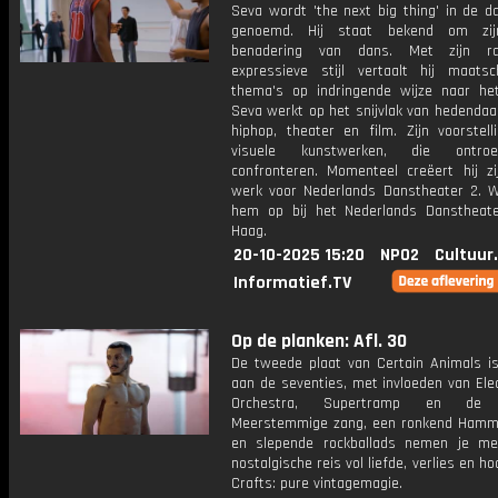
Seva wordt 'the next big thing' in de d
genoemd. Hij staat bekend om zij
benadering van dans. Met zijn 
expressieve stijl vertaalt hij maatsch
thema's op indringende wijze naar he
Seva werkt op het snijvlak van hedendaa
hiphop, theater en film. Zijn voorstell
visuele kunstwerken, die ontro
confronteren. Momenteel creëert hij zi
werk voor Nederlands Danstheater 2. 
hem op bij het Nederlands Danstheat
Haag.
20-10-2025 15:20
NPO2
Cultuur
Informatief.TV
Op de planken: Afl. 30
De tweede plaat van Certain Animals i
aan de seventies, met invloeden van Elec
Orchestra, Supertramp en de B
Meerstemmige zang, een ronkend Hamm
en slepende rockballads nemen je m
nostalgische reis vol liefde, verlies en ho
Crafts: pure vintagemagie.