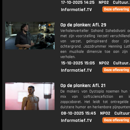
17-10-2025 14:25
NPO2
Cultuur
Informatief.TV
Op de planken: Afl. 29
Verhalenverteller Sahand Sahebdivani o
met zijn voorstelling Verzet! verschille
van verzet, geïnspireerd door zijn
achtergrond. Jazzdrummer Henning Lut
een muzikale dimensie toe aan zijn 
verhalen.
15-10-2025 15:05
NPO2
Cultuur
Informatief.TV
Op de planken: Afl. 21
De makers van Dystopia noemen hun 
mix van softsciencefiction en int
zappcabaret. Het leidt tot ontregelde 
duistere humor en herkenbare pijnpunten
08-10-2025 15:45
NPO2
Cultuur
Informatief.TV