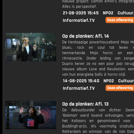
nieuwe project: Saman Amini's Integrati
Alles is perspectief.
21-08-2025 15:45
NPO2
Cultuur
Informatief.TV
Op de planken: Afl. 14
De tienkoppige powerhouseband Mojo M
blues, rock en soul tot leven 
kenmerkende Mojo horns en een 
ritmesectie. Onder leiding van zang
Duprix keren ze na een paar jaar teru
nieuwe album Love and Revolution, een
van hun energieke balls & horns-stijl.
14-08-2025 15:40
NPO2
Cultuur
Informatief.TV
Op de planken: Afl. 13
De debuutbundel van dichter De
'Bokman' werd lovend ontvangen, vert
het Italiaans en genomineerd voor
Buddingh-prijs. Als voormalig stadsdi
Rotterdam en winnaar van de Van Da