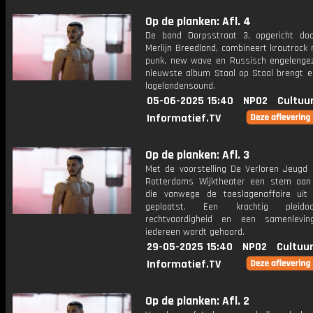
Op de planken: Afl. 4
De band Dorpsstraat 3, opgericht do
Merlijn Breedland, combineert krautrock
punk, new wave en Russisch engelenge
nieuwste album Staal op Staal brengt e
lagelandensound.
05-06-2025 15:40
NPO2
Cultuu
Informatief.TV
Op de planken: Afl. 3
Met de voorstelling De Verloren Jeugd 
Rotterdams Wijktheater een stem aan
die vanwege de toeslagenaffaire uit 
geplaatst. Een krachtig pleido
rechtvaardigheid en een samenlevin
iedereen wordt gehoord.
29-05-2025 15:40
NPO2
Cultuur
Informatief.TV
Op de planken: Afl. 2