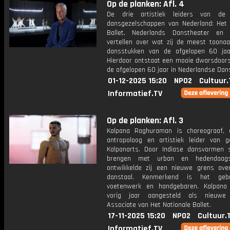
Op de planken: Afl. 4
De drie artistiek leiders van de 
dansgezelschappen van Nederland: Het 
Ballet, Nederlands Danstheater en 
vertellen over wat zij de meest toona
dansstukken van de afgelopen 60 jaa
Hierdoor ontstaat een mooie dwarsdoor
de afgelopen 60 jaar in Nederlandse Dan
01-12-2025 15:20
NPO2
Cultuur.
Informatief.TV
Op de planken: Afl. 3
Kalpana Raghuraman is choreograaf, 
antropoloog en artistiek leider van g
Kalpanarts. Door Indiase dansvormen
brengen met urban en hedendaag
ontwikkelde zij een nieuwe grens over
danstaal. Kenmerkend is het geb
voetenwerk en handgebaren. Kalpana
vorig jaar aangesteld als nieuwe 
Associate van Het Nationale Ballet.
17-11-2025 15:20
NPO2
Cultuur.
Informatief.TV