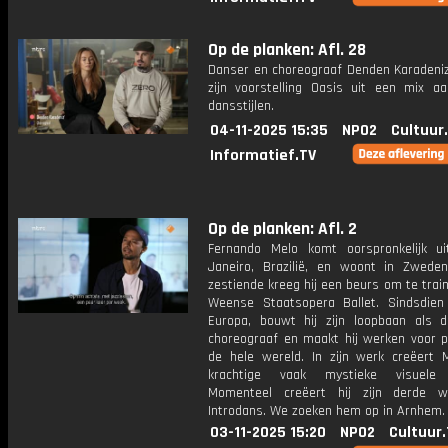
Op de planken: Afl. 28
Danser en choreograaf Denden Karadeniz
zijn voorstelling Oasis uit een mix aa
dansstijlen.
04-11-2025 15:35
NPO2
Cultuur
Informatief.TV
Op de planken: Afl. 2
Fernando Melo komt oorspronkelijk u
Janeiro, Brazilië, en woont in Zweden
zestiende kreeg hij een beurs om te train
Weense Staatsopera Ballet. Sindsdien 
Europa, bouwt hij zijn loopbaan als 
choreograaf en maakt hij werken voor p
de hele wereld. In zijn werk creëert 
krachtige vaak mystieke visuele 
Momenteel creëert hij zijn derde w
Introdans. We zoeken hem op in Arnhem.
03-11-2025 15:20
NPO2
Cultuur