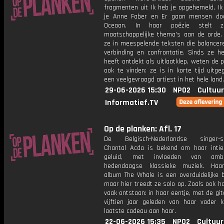
fragmenten uit Ik heb je opgehemeld, Ik
je Anne Faber en Er gaan mensen do
Oceaan. In haar poëzie stelt z
maatschappelijke thema's aan de orde.
ze in meespelende teksten die balancer
verbinding en confrontatie. Sinds ze h
heeft ontdekt als uitlaatklep, weten de 
ook te vinden: ze is in korte tijd uitge
een veelgevraagd artiest in het hele land.
29-06-2026 15:30
NPO2
Cultuur
Informatief.TV
Op de planken: Afl. 17
De Belgisch-Nederlandse singer-so
Chantal Acda is bekend om haar intie
geluid, met invloeden van amb
hedendaagse klassieke muziek. Haa
album The Whale is een overduidelijke b
maar hier treedt ze solo op. Zoals ook ha
vaak ontstaan: in haar eentje, met de git
vijftien jaar geleden van haar vader kr
laatste cadeau aan haar.
22-06-2026 15:35
NPO2
Cultuur