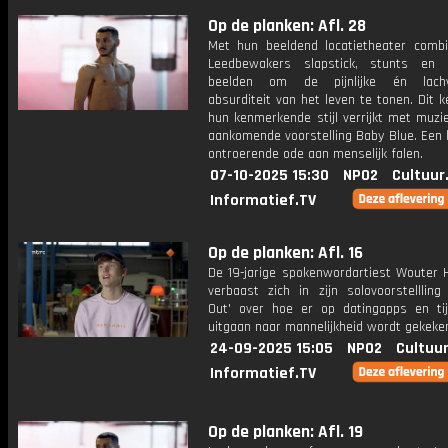
Op de planken: Afl. 28
Met hun beeldend locatietheater comb
Leedbewakers slapstick, stunts en 
beelden om de pijnlijke én lach
absurditeit van het leven te tonen. Dit 
hun kenmerkende stijl verrijkt met muzi
aankomende voorstelling Baby Blue. Een 
ontroerende ode aan menselijk falen.
07-10-2025 15:30
NPO2
Cultuur
Informatief.TV
Op de planken: Afl. 16
De 19-jarige spokenwordartiest Wouter
verbaast zich in zijn solovoorstellling
Out' over hoe er op datingapps en ti
uitgaan naar mannelijkheid wordt gekeke
24-09-2025 15:05
NPO2
Cultuur
Informatief.TV
Op de planken: Afl. 19