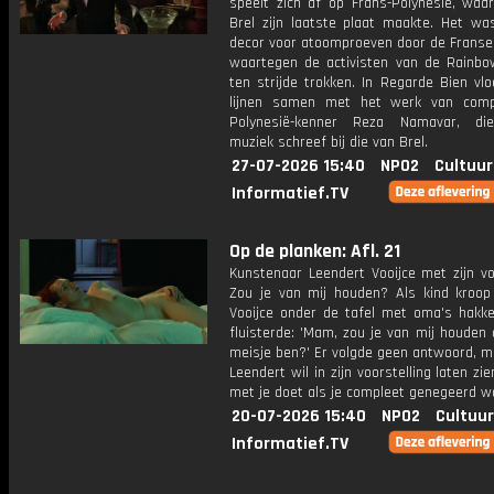
speelt zich af op Frans-Polynesië, waa
Brel zijn laatste plaat maakte. Het wa
decor voor atoomproeven door de Franse 
waartegen de activisten van de Rainbo
ten strijde trokken. In Regarde Bien vl
lijnen samen met het werk van comp
Polynesië-kenner Reza Namavar, di
muziek schreef bij die van Brel.
27-07-2026 15:40
NPO2
Cultuur
Informatief.TV
Op de planken: Afl. 21
Kunstenaar Leendert Vooijce met zijn vo
Zou je van mij houden? Als kind kroop
Vooijce onder de tafel met oma's hakk
fluisterde: 'Mam, zou je van mij houden 
meisje ben?' Er volgde geen antwoord, ma
Leendert wil in zijn voorstelling laten zi
met je doet als je compleet genegeerd w
20-07-2026 15:40
NPO2
Cultuur
Informatief.TV