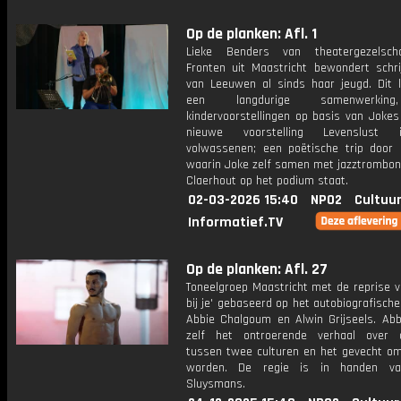
Op de planken: Afl. 1
Lieke Benders van theatergezelsc
Fronten uit Maastricht bewondert schri
van Leeuwen al sinds haar jeugd. Dit l
een langdurige samenwerkin
kindervoorstellingen op basis van Jokes
nieuwe voorstelling Levenslust
volwassenen; een poëtische trip door 
waarin Joke zelf samen met jazztrombon
Claerhout op het podium staat.
02-03-2026 15:40
NPO2
Cultuur
Informatief.TV
Op de planken: Afl. 27
Toneelgroep Maastricht met de reprise van
bij je' gebaseerd op het autobiografisch
Abbie Chalgoum en Alwin Grijseels. Abbi
zelf het ontroerende verhaal over 
tussen twee culturen en het gevecht om 
worden. De regie is in handen va
Sluysmans.