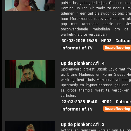
poëtische, gelaagde liedjes. Op haar ni
Coming Up For Air zoekt ze naar rui
ademen in een tijd die zwaar op ons dru
haar Marokkaanse roots vervlecht ze alt
pop met Arabische poëzie en ki
onconventionele melodieën om de p
werkelijkheid te verbeelden.
30-03-2026 15:25
NPO2
Cultuur
Informatief.TV
Op de planken: Afl. 4
Spokenword artiest Basak Layiç met f
uit Divine Madness en Home Sweet H
werk bij theaterhuis Mezrab zit vol energ
upcomedy en hypnotiserende geluiden
ze grote thema's weet te verpakken 
verhalen.
23-03-2026 15:40
NPO2
Cultuur
Informatief.TV
Op de planken: Afl. 3
Actrice en regisseur Katrien van Beurd