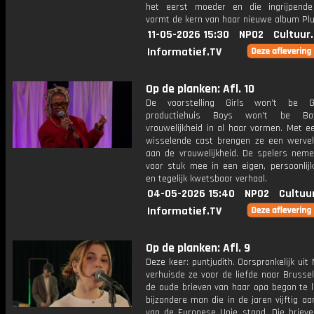
het eerst moeder en die ingrijpende
vormt de kern van haar nieuwe album Pl
11-05-2026 15:30
NPO2
Cultuur
Informatief.TV
Op de planken: Afl. 10
De voorstelling Girls won't be G
productiehuis Boys won't be Bo
vrouwelijkheid in al haar vormen. Met e
wisselende cast brengen ze een werve
aan de vrouwelijkheid. De spelers neme
voor stuk mee in een eigen, persoonlijk
en tegelijk kwetsbaar verhaal.
04-05-2026 15:40
NPO2
Cultuu
Informatief.TV
Op de planken: Afl. 9
Deze keer: puntjudith. Oorspronkelijk uit
verhuisde ze voor de liefde naar Brusse
de oude brieven van haar opa begon te l
bijzondere man die in de jaren vijftig a
van de Europese Unie stond. Die briev