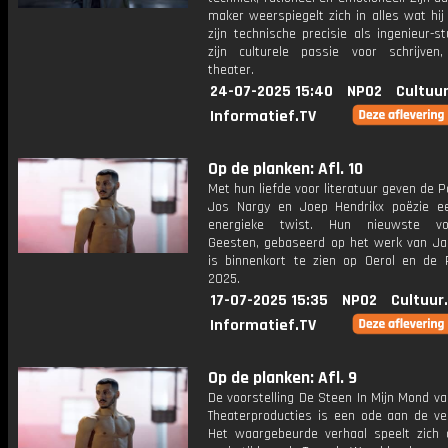
maker weerspiegelt zich in alles wat hij
zijn technische precisie als ingenieur-s
zijn culturele passie voor schrijven
theater.
24-07-2025 15:40
NPO2
Cultuur
Informatief.TV
Op de planken: Afl. 10
Met hun liefde voor literatuur geven de 
Jos Nargy en Joep Hendrikx poëzie ee
energieke twist. Hun nieuwste voor
Geesten, gebaseerd op het werk van Jac
is binnenkort te zien op Oerol en de 
2025.
17-07-2025 15:35
NPO2
Cultuur
Informatief.TV
Op de planken: Afl. 9
De voorstelling De Steen In Mijn Mond v
Theaterproducties is een ode aan de ver
Het waargebeurde verhaal speelt zich 