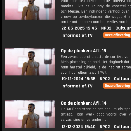
Voor haar afstuderen aan de Toneelscho
maakte Elvis de Launay de voorstelli
och Meisje. Een indringend verhaal over
vrouw op cowboylaarzen die wegduikt in
om te ontsnappen aan het verlies van ha
22-05-2025 15:45
NPO2
Cultuur
Informatief.TV
Op de planken: Afl. 15
Een zware operatie zette de carrière va
Meis plotseling on hold. Het dagboek dat 
haar herstel bijhield, is de inspiratiebr
voor haar album Zwart/Wit.
19-12-2024 15:35
NPO2
Cultuur
Informatief.TV
Op de planken: Afl. 14
Lin An Phoa staat op het podium als spo
artiest. Haar werk gaat vooral over ve
verzachting en verandering.
12-12-2024 15:40
NPO2
Cultuur