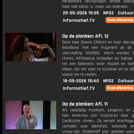
herkenbare verwijzingen, omdat poëzi
haar niet elitair is, maar van iedereen.
25-05-2026 15:25
NPO2
Cultuur
Informatief.TV
Op de planken: Afl. 12
Deze keer Donna Chittick en haar dansg
BackBone met een fragment uit de 
voorstelling SOUNDS. Hierin worden C
ritmes, Afrikaanse invloeden en hiphop
tot een belevenis waar muziek en dan
alleen zijn om naar te luisteren en te ki
vooral om te voelen.
18-05-2026 15:40
NPO2
Cultuur
Informatief.TV
Op de planken: Afl. 11
Als veelzijdig muzikant, zangeres en 
laat Anne-Fay zich inspireren door 
Caribische ritmes. Ze vertelt krachtige
verhalen over identiteit, koloniale e
vrouw-zijn. Drieënhalf jaar geleden wer