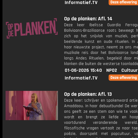
Informatief.TV
Op de planken: Afl. 14
Deze keer Ibelisse Guardia Ferragu
Boliviaans-Braziliaanse roots beweegt 
zich op het snijvlak van muziek, per
beeldende kunst en oude rituelen. In
haar nieuwste project, neemt ze ons m
muzikale reis door het Boliviaanse lan
langs Andes Rituelen, begeleid door mi
klanken die buiten de westerse toonladde
01-06-2026 15:40
NPO2
Cultuur
Informatief.TV
Op de planken: Afl. 13
Deze keer: schrijver en spokenword arti
Amaddaou. In haar debuutbundel De were
ons geeft ze een stem aan wie te vaak
wordt en brengt ze liefde en hoo
voortdurend veranderende werel
filosofische vragen vertaalt ze naar toe
poëzie, doorspekt met popcultuur, v