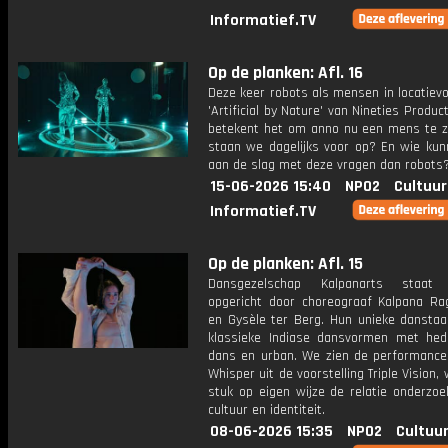
Informatief.TV
Op de planken: Afl. 16
Deze keer robots als mensen in locatievo
'Artificial by Nature' van Nineties Produc
betekent het om anno nu een mens te z
staan we dagelijks voor op? En wie kun
aan de slag met deze vragen dan robots
15-06-2026 15:40
NPO2
Cultuur
Informatief.TV
Op de planken: Afl. 15
Dansgezelschap Kalpanarts staat c
opgericht door choreograaf Kalpana R
en Gysèle ter Berg. Hun unieke danstaal
klassieke Indiase dansvormen met he
dans en urban. We zien de performance
Whisper uit de voorstelling Triple Vision, 
stuk op eigen wijze de relatie onderzoe
cultuur en identiteit.
08-06-2026 15:35
NPO2
Cultuur