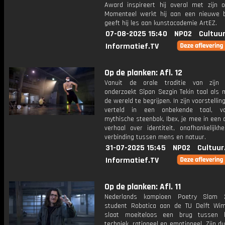
Award inspireert hij overal met zijn o
Momenteel werkt hij aan een nieuwe 
geeft hij les aan kunstacademie ArtEZ.
07-08-2025 15:40
NPO2
Cultuur
Informatief.TV
Op de planken: Afl. 12
Vanuit de orale traditie van zijn 
onderzoekt Sîpan Sezgin Tekin taal als 
de wereld te begrijpen. In zijn voorstellin
verteld in een onbekende taal, v
mythische steenbok, Ibex, je mee in een
verhaal over identiteit, onafhankelijkh
verbinding tussen mens en natuur.
31-07-2025 15:45
NPO2
Cultuur
Informatief.TV
Op de planken: Afl. 11
Nederlands kampioen Poetry Slam
student Robotica aan de TU Delft Wi
slaat moeiteloos een brug tussen 
techniek, rationeel en emotioneel. Zijn dua