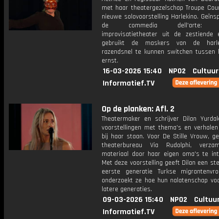
met haar theatergezelschap Troupe Cou
nieuwe solovoorstelling Harlekino. Geïns
de commedia dell'arte: Ita
improvisatietheater uit de zestiende
gebruikt de maskers van de harl
razendsnel te kunnen switchen tussen
ernst.
16-03-2026 15:40
NPO2
Cultuur
Informatief.TV
Op de planken: Afl. 2
Theatermaker en schrijver Dilan Yurda
voorstellingen met thema's en verhalen 
bij haar staan. Voor De Stille Vrouw, g
theaterbureau Via Rudolphi, verza
materiaal door haar eigen oma's te int
Met deze voorstelling geeft Dilan een s
eerste generatie Turkse migrantenv
onderzoekt ze hoe hun nalatenschap voor
latere generaties.
09-03-2026 15:40
NPO2
Cultuu
Informatief.TV