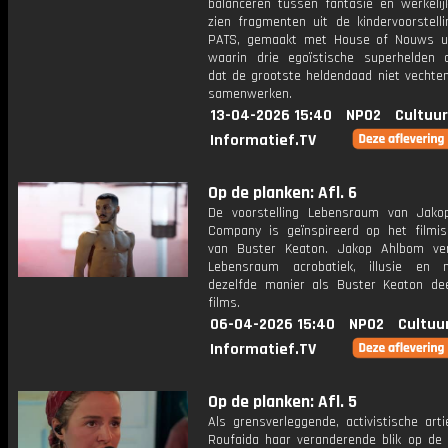
balanceren tussen fantasie en werkelij
zien fragmenten uit de kindervoorstelli
PATS, gemaakt met House of Nouws uit
waarin drie egoïstische superhelden 
dat de grootste heldendaad niet vechten
samenwerken.
13-04-2026 15:40
NPO2
Cultuur
Informatief.TV
Op de planken: Afl. 6
De voorstelling Lebensraum van Jak
Company is geïnspireerd op het filmi
van Buster Keaton. Jakop Ahlbom ve
Lebensraum acrobatiek, illusie en
dezelfde manier als Buster Keaton dee
films.
06-04-2026 15:40
NPO2
Cultuu
Informatief.TV
Op de planken: Afl. 5
Als grensverleggende, activistische art
Roufaida haar veranderende blik op de 