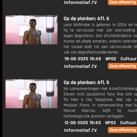
Informatief.TV
Op de planken: Afl. 6
Leon Wohlrabe is geboren in 2004 en n
hij te verrassen met zijn voorstelling 
eigen begrafenis. Een afscheidsdienst v
humor en diepe emoties, waarin controle
het toneel leidt tot een verrassende bl
vak van begrafenisondernemer.
19-06-2025 15:45
NPO2
Cultuur
Informatief.TV
Op de planken: Afl. 5
Na samenwerkingen met Asko|Schönber
Eleven richt jazzpianist Tony Roe zich op
Tin Men & the Telephone. Met zijn so
Modular Piano, in samenwerking met k
Marcel Wierckx, blijft hij muz
technologische grenzen verleggen.
12-06-2025 15:40
NPO2
Cultuur
Informatief.TV