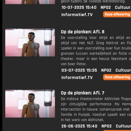
gezin tijdens de Tweede Wereldoorlog.
10-07-2025 15:40
NPO2
Cultuur
Informatief.TV
Op de planken: Afl. 8
De voorstelling Voor altijd en altijd en
altijd van Het NUT. Greg Nottrot en Fl
spelen in een voorstelling over hun bruil
grenzen tussen werkelijkheid en fictie n
theater, maar in een heuse feesttent o
van boer Peter.
03-07-2025 15:35
NPO2
Cultuur
Informatief.TV
Op de planken: Afl. 7
De Indiase theatermaker Abhishek Thapa
zijn zintuiglijke performance My Ho
Intersection in nauwe samenspraak met z
familie in Punjab. Voedsel speelt een ce
in het werk van Abhishek.
26-06-2025 15:40
NPO2
Cultuur