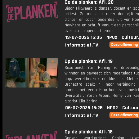
Op de planken: Afl. 20
Sjaan Flikweert is danser, docent en sp
artiest. Ze maakt al meer dan vijftien
dichter en coach onderdeel uit van Poet
Nowhere en schrijft vanuit een persoonli
over uiteenlopende thema's.
13-07-2026 15:35
NPO2
Cultuur
Informatief.TV
Op de planken: Afl. 19
Saxofonist Yuri Honing is drievoudi
winnaar en beweegt zich moeiteloos tus
pop, wereldmuziek en klassiek. Met z
Orchestra zoekt hij naar verbinding
samen met een allstar-band van musici
Overwater, Yoràn Vroon, Remy van Ke
gitarist Ella Zarina.
06-07-2026 15:25
NPO2
Cultuur
Informatief.TV
Op de planken: Afl. 18
Spoken word-artiest Sabina Luk