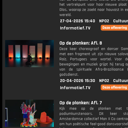
het vertrekpunt voor haar nieuwe plaat
Glas, waarop ze zoekt naar houvast in e
wereld.
27-04-2026 15:40
NPO2
Cultuur
Informatief.TV
Op de planken: Afl. 8
Deze keer choreograaf en danser Sami
met een fragment uit zijn nieuwe solovo
Raiz, Portugees voor wortel. Voor d
bewegingen en muziek grijpt hij terug o
van de spirituele Afro-Braziliaanse
godsdienst.
20-04-2026 15:30
NPO2
Cultuur
Informatief.TV
Op de planken: Afl. 7
Kijk mee op de planken met tal
podiumkunstenaars. Dit keer st
Amsterdamse collectief Man II Co centra
om hun poëtische feel-good dansvoorstel