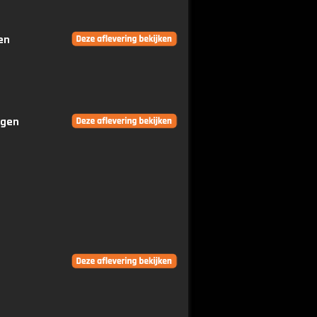
en
ngen