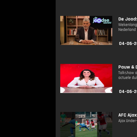
De Joods
Wekenlange
Nederland 
04-06-2
Pauw & D
Talkshow o
actuele dui
04-06-2
AFC Ajax
Ajax Under-