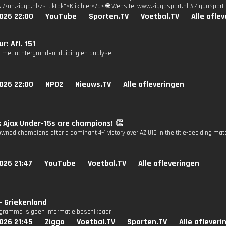
s://on.ziggo.nl/zs_tiktok">Klik hier</a> 🌐 Website: www.ziggosport.nl #ZiggoSpo
026 22:00
YouTube
Sporten.TV
Voetbal.TV
Alle afle
r: Afl. 151
 met achtergronden, duiding en analyse.
026 22:00
NPO2
Nieuws.TV
Alle afleveringen
: Ajax Under-15s are champions! 👏
owned champions after a dominant 4–1 victory over AZ U15 in the title-deciding mat
026 21:47
YouTube
Voetbal.TV
Alle afleveringen
- Griekenland
ogramma is geen informatie beschikbaar
026 21:45
Ziggo
Voetbal.TV
Sporten.TV
Alle afleveri