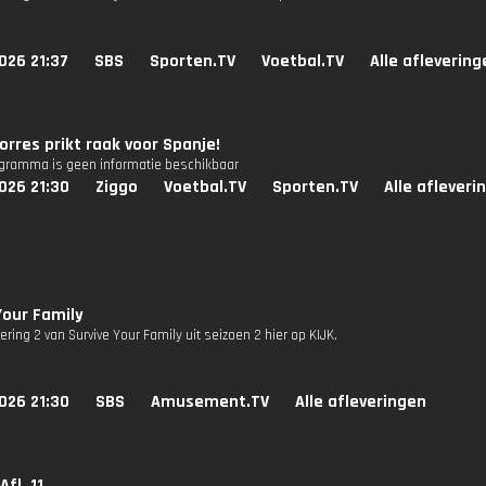
026 21:37
SBS
Sporten.TV
Voetbal.TV
Alle aflevering
orres prikt raak voor Spanje!
ogramma is geen informatie beschikbaar
026 21:30
Ziggo
Voetbal.TV
Sporten.TV
Alle afleveri
Your Family
vering 2 van Survive Your Family uit seizoen 2 hier op KIJK.
026 21:30
SBS
Amusement.TV
Alle afleveringen
Afl. 11