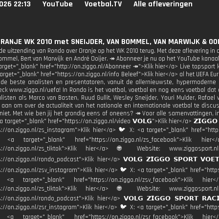
026 22:13
YouTube
Voetbal.TV
Alle afleveringen
ORANJE WK 2010 met SNEIJDER, VAN BOMMEL, VAN MARWIJK & OOIJ
 de uitzending van Rondo over Oranje op het WK 2010 terug. Met deze aflevering in
ommel, Bert van Marwijk en André Ooijer. ↠ Abonneer je nu op het YouTube kanaal 
arget="_blank" href="http://on.ziggo.nl/Abonneer ↠">Klik hier</a> Live topsport ki
target="_blank" href="https://on.ziggo.nl/info Beleef">Klik hier</a> al het UEFA E
 de beste analisten en presentatoren, vanuit de allernieuwste, hypermoderne 
eck www.ziggo.nl/uefa! In Rondo is het voetbal, voetbal en nog eens voetbal dat d
alisten als Marco van Basten, Ruud Gullit, Wesley Sneijder, Youri Mulder, Rafael
 aan om over de actualiteit van het nationale en internationale voetbal te dis
iet. Met wie ben jij het grondig eens of oneens? ↠ Voor alle samenvattingen, i
a target="_blank" href="https://on.ziggo.nl/video 𝗩𝗢𝗟𝗚">Klik hier</a> 𝗭𝗜𝗚𝗚
s://on.ziggo.nl/zs_instagram">Klik hier</a> 🐦 X: <a target="_blank" href="https
: <a target="_blank" href="https://on.ziggo.nl/zs_facebook">Klik h
tps://on.ziggo.nl/zs_tiktok">Klik hier</a> 🌐 Website: www.ziggosp
s://on.ziggo.nl/rondo_podcast">Klik hier</a> 𝗩𝗢𝗟𝗚 𝗭𝗜𝗚𝗚𝗢 𝗦𝗣𝗢𝗥𝗧 𝗩𝗢
s://on.ziggo.nl/zsv_instagram">Klik hier</a> 🐦 X: <a target="_blank" href="https
: <a target="_blank" href="https://on.ziggo.nl/zsv_facebook">Klik 
tps://on.ziggo.nl/zs_tiktok">Klik hier</a> 🌐 Website: www.ziggosp
s://on.ziggo.nl/rondo_podcast">Klik hier</a> 𝗩𝗢𝗟𝗚 𝗭𝗜𝗚𝗚𝗢 𝗦𝗣𝗢𝗥𝗧 𝗥
s://on.ziggo.nl/zsr_instagram">Klik hier</a> 🐦 X: <a target="_blank" href="https
: <a target="_blank" href="https://on.ziggo.nl/zsr_facebook">Klik 