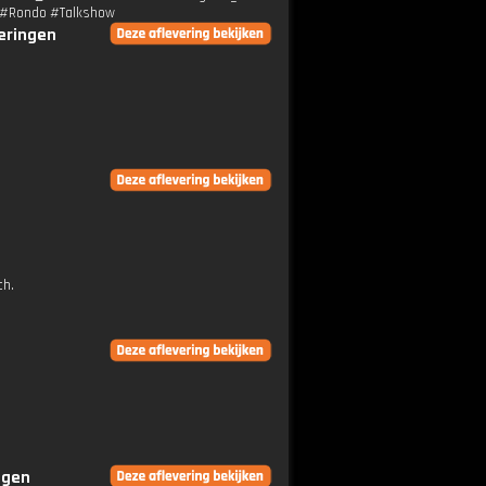
rt #Rondo #Talkshow
veringen
ch.
ngen