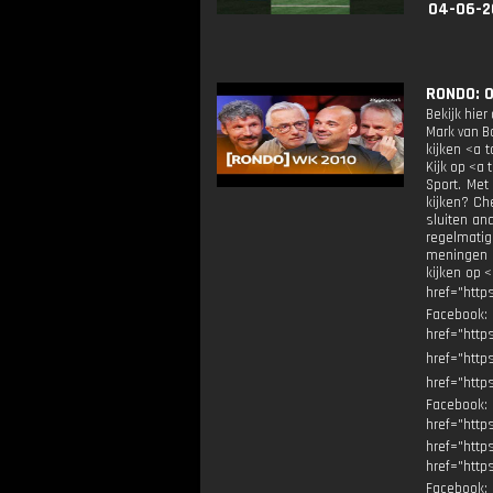
04-06-2
RONDO: 
Bekijk hier
Mark van B
kijken <a t
Kijk op <a 
Sport. Met
kijken? Ch
sluiten an
regelmatig
meningen n
kijken op <
href="http
Facebook
href="ht
href="http
href="http
Facebook
href="ht
href="http
href="http
Facebook