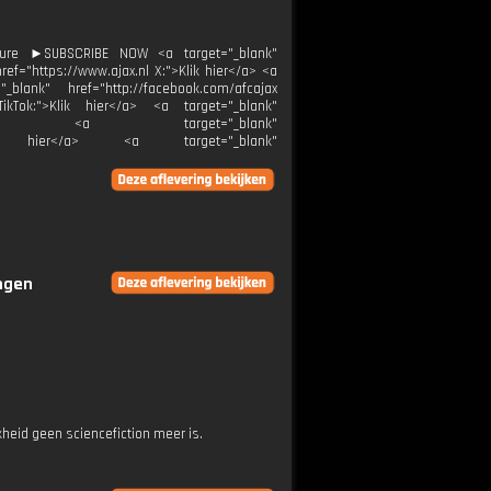
ture ►SUBSCRIBE NOW <a target="_blank"
ef="https://www.ajax.nl X:">Klik hier</a> <a
_blank" href="http://facebook.com/afcajax
TikTok:">Klik hier</a> <a target="_blank"
ier</a> <a target="_blank"
">Klik hier</a> <a target="_blank"
ingen
heid geen sciencefiction meer is.