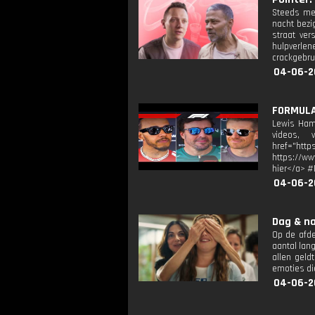
Steeds mee
nacht bezi
straat ver
hulpverlen
crackgebru
04-06-2
FORMULA 
Lewis Hami
videos, v
href="htt
https://ww
hier</a> 
04-06-2
Dag & na
Op de afde
aantal lan
allen geld
emoties die
04-06-2