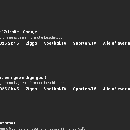
17: Italië - Spanje
ogramma is geen informatie beschikbaar
026 21:45
Ziggo
Voetbal.TV
Sporten.TV
Alle afleveri
t een geweldige goal!
ogramma is geen informatie beschikbaar
026 21:45
Ziggo
Voetbal.TV
Sporten.TV
Alle afleveri
jezomer
vering 5 van De Oranjezomer uit seizoen 6 hier op KIJK.