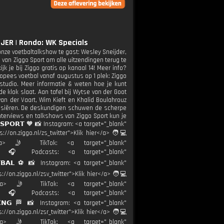
ER | Rondo: WK Specials
 onze voetbaltalkshow te gast: Wesley Sneijder,
van Ziggo Sport om alle uitzendingen terug te
jk je bij Ziggo gratis op kanaal 14! Meer info?
uropees voetbal vanaf augustus op 1 plek: Ziggo
studio. Meer informatie & weten hoe je kunt
e klok slaat. Aan tafel bij Wytse van der Goot
 van der Vaart, Wim Kieft en Khalid Boulahrouz
cussiëren. De deskundigen schuwen de scherpe
nterviews en talkshows van Ziggo Sport kun je
 𝗦𝗣𝗢𝗥𝗧 🧡 📸 Instagram: <a target="_blank"
://on.ziggo.nl/zs_twitter">Klik hier</a> 🧑💻
ier</a> 🤳 TikTok: <a target="_blank"
ort.nl 🎧 Podcasts: <a target="_blank"
𝗘𝗧𝗕𝗔𝗟 ⚽️ 📸 Instagram: <a target="_blank"
://on.ziggo.nl/zsv_twitter">Klik hier</a> 🧑💻
hier</a> 🤳 TikTok: <a target="_blank"
ort.nl 🎧 Podcasts: <a target="_blank"
𝗖𝗜𝗡𝗚 🏁 📸 Instagram: <a target="_blank"
://on.ziggo.nl/zsr_twitter">Klik hier</a> 🧑💻
hier</a> 🤳 TikTok: <a target="_blank"