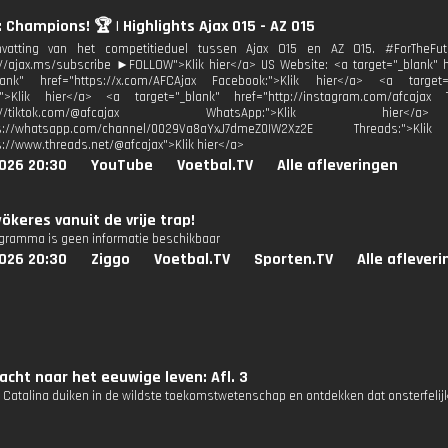
: Champions! 🏆 | Highlights Ajax 015 - AZ O15
atting van het competitieduel tussen Ajax O15 en AZ O15. #ForTheFu
://ajax.ms/subscribe ►FOLLOW">Klik hier</a> US Website: <a target="_blank" hr
blank" href="https://x.com/AFCAjax Facebook:">Klik hier</a> <a target="
:">Klik hier</a> <a target="_blank" href="http://instagram.com/afcajax 
http://tiktok.com/@afcajax WhatsApp:">Klik h
tps://whatsapp.com/channel/0029Va8aYxJ7dmeZ0IW2Xz2E Threads:
s://www.threads.net/@afcajax">Klik hier</a>
026 20:30
YouTube
Voetbal.TV
Alle afleveringen
yökeres vanuit de vrije trap!
ogramma is geen informatie beschikbaar
026 20:30
Ziggo
Voetbal.TV
Sporten.TV
Alle aflever
acht naar het eeuwige leven: Afl. 3
n Catalina duiken in de wildste toekomstwetenschap en ontdekken dat onsterfelijk