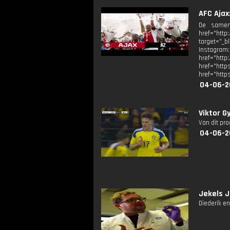
AFC Ajax
De samenv
href="http
target="_
Instagram
href="
href="ht
href="http
04-06-2
Viktor G
Van dit pr
04-06-2
Jekels J
Diederik e