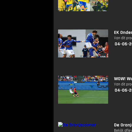
EK Onder 
Van dit pr
04-06-2
WOW! Wa
Van dit pr
04-06-2
De Oran
Bekijk afle