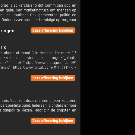
rddrug is zo verslavend dat sommigen dag en
in en gebruiken marketingtrucs om mensen op
ar, onuitputbaar. Ook gemeenten, politie en
 Ondertussen wordt er bezuinigd op zorg voor
eringen
rix
hts ahead of round 6 in Monaco. For more F1®
 hier</a> our store: <a target="_blank"
ank" href="https://www.instagram.com/F1
rmula1 https://www.tiktok.com/@f1 #F1">Klik
nten. Veel van deze cliënten blijven kort, een
ersoonlijke band. Iedereen is anders en voor
e aanpak te kiezen. Maar zijn de angsten en