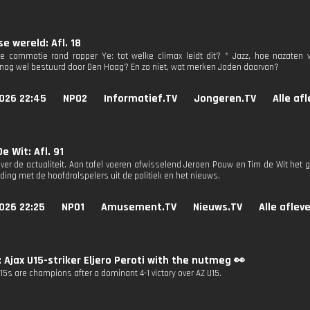
e wereld: Afl. 18
 commotie rond rapper Ye: tot welke climax leidt dit? * Jazz, hoe nazaten 
nog wel bestuurd door Den Haag? En zo niet, wat merken Joden daarvan?
026 22:45
NPO2
Informatief.TV
Jongeren.TV
Alle af
e Wit: Afl. 91
ver de actualiteit. Aan tafel voeren afwisselend Jeroen Pauw en Tim de Wit het g
ding met de hoofdrolspelers uit de politiek en het nieuws.
026 22:25
NPO1
Amusement.TV
Nieuws.TV
Alle aflev
: Ajax U15-striker Eljero Peroti with the nutmeg 👀
15s are champions after a dominant 4-1 victory over AZ U15.