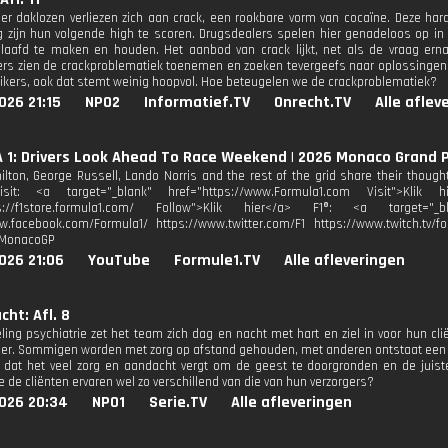
r daklozen verliezen zich aan crack, een rookbare vorm van cocaïne. Deze ha
g zijn hun volgende high te scoren. Drugsdealers spelen hier genadeloos op 
slaafd te maken en houden. Het aanbod van crack lijkt, net als de vraag erna
ers zien de crackproblematiek toenemen en zoeken tevergeefs naar oplossingen.
ikers, ook dat stemt weinig hoopvol. Hoe beteugelen we de crackproblematiek?
026 21:15
NPO2
Informatief.TV
Onrecht.TV
Alle aflev
1: Drivers Look Ahead To Race Weekend | 2026 Monaco Grand P
lton, George Russell, Lando Norris and the rest of the grid share their thoug
isit: <a target="_blank" href="https://www.Formula1.com Visit">Klik
ps://f1store.formula1.com/ Follow">Klik hier</a> F1®: <a target="_bl
w.facebook.com/Formula1/ https://www.twitter.com/F1 https://www.twitch.tv/fo
#MonacoGP
026 21:06
YouTube
Formule1.TV
Alle afleveringen
cht: Afl. 8
ling psychiatrie zet het team zich dag en nacht met hart en ziel in voor hun clië
ger. Sommigen worden met zorg op afstand gehouden, met anderen ontstaat een p
t dat het veel zorg en aandacht vergt om de geest te doorgronden en de juist
 de cliënten ervaren wel zo verschillend van die van hun verzorgers?
026 20:34
NPO1
Serie.TV
Alle afleveringen