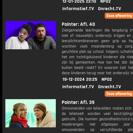
12-01-2025 22:10
NPO2
Informatief.TV
Onrecht.TV
Pointer: Afl. 40
Ziekgemelde leerlingen die langdurig th
niet of nauwelijks onderwijs krijgen en
leerplichtambtenaren geen grip op h
wachten vaak maandenlang op zor
geschikte plek op school. Volgens schatt
het om twintigduizend kinderen die niet
zijn bij gemeenten. Hoe kan het dat d
buiten beeld raakt? En waarom lukt he
deze kinderen terug naar het onderwijs t
19-12-2024 20:25
NPO2
Informatief.TV
Onrecht.TV
Pointer: Afl. 39
Omwonenden van lelievelden maken zich z
de lelieteelt worden veel bestrijding
gebruikt. Die kunnen gezondheidsrisico'
meebrengen. Het afgelopen jaar
omwonenden op verschillende pl