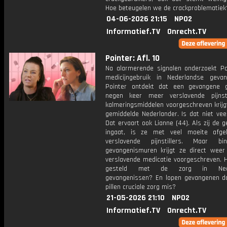
Hoe beteugelen we de crackproblematiek
04-06-2026 21:15
NPO2
Informatief.TV
Onrecht.TV
Pointer: Afl. 10
Na alarmerende signalen onderzoekt Po
medicijngebruik in Nederlandse gevan
Pointer ontdekt dat een gevangene 
negen keer meer verslavende pijnst
kalmeringsmiddelen voorgeschreven krijg
gemiddelde Nederlander. Is dat niet vee
Dat ervaart ook Lianne (44). Als zij de 
ingaat, is ze met veel moeite afge
verslavende pijnstillers. Maar b
gevangenismuren krijgt ze direct weer 
verslavende medicatie voorgeschreven. H
gesteld met de zorg in Nede
gevangenissen? En lopen gevangenen do
pillen cruciale zorg mis?
21-05-2026 21:10
NPO2
Informatief.TV
Onrecht.TV