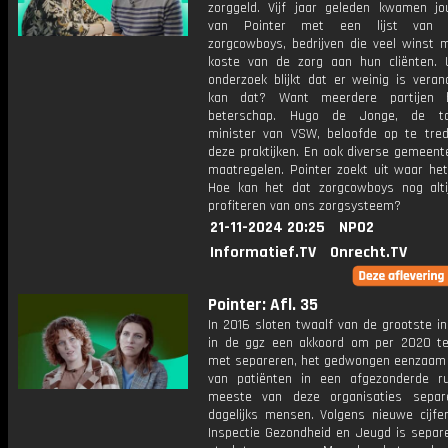
zorggeld. Vijf jaar geleden kwamen jou
van Pointer met een lijst van m
zorgcowboys, bedrijven die veel winst 
koste van de zorg aan hun cliënten. 
onderzoek blijkt dat er weinig is veran
kan dat? Want meerdere partijen b
beterschap. Hugo de Jonge, de to
minister van VSW, beloofde op te tre
deze praktijken. En ook diverse gemeen
maatregelen. Pointer zoekt uit waar het
Hoe kan het dat zorgcowboys nog alt
profiteren van ons zorgsysteem?
21-11-2024 20:25
NPO2
Informatief.TV
Onrecht.TV
Pointer: Afl. 35
In 2016 sloten twaalf van de grootste in
in de ggz een akkoord om per 2020 t
met separeren, het gedwongen eenzaam 
van patiënten in een afgezonderde r
meeste van deze organisaties separ
dagelijks mensen. Volgens nieuwe cijfe
Inspectie Gezondheid en Jeugd is separe