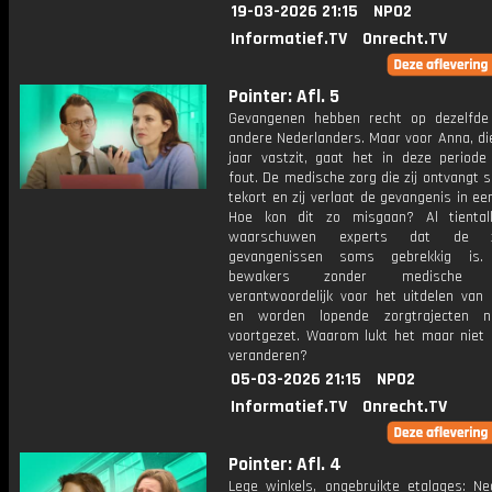
19-03-2026 21:15
NPO2
Informatief.TV
Onrecht.TV
Pointer: Afl. 5
Gevangenen hebben recht op dezelfde
andere Nederlanders. Maar voor Anna, di
jaar vastzit, gaat het in deze periode
fout. De medische zorg die zij ontvangt sc
tekort en zij verlaat de gevangenis in een
Hoe kon dit zo misgaan? Al tiental
waarschuwen experts dat de 
gevangenissen soms gebrekkig is.
bewakers zonder medische op
verantwoordelijk voor het uitdelen van 
en worden lopende zorgtrajecten ni
voortgezet. Waarom lukt het maar niet 
veranderen?
05-03-2026 21:15
NPO2
Informatief.TV
Onrecht.TV
Pointer: Afl. 4
Lege winkels, ongebruikte etalages: Ne