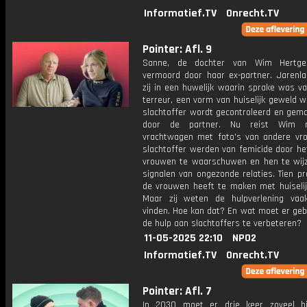
Informatief.TV
Onrecht.TV
Pointer: Afl. 9
Sanne, de dochter van Wim Hertge
vermoord door haar ex-partner. Jarenla
zij in een huwelijk waarin sprake was v
terreur, een vorm van huiselijk geweld w
slachtoffer wordt gecontroleerd en gema
door de partner. Nu reist Wim 
vrachtwagen met foto's van andere vr
slachtoffer werden van femicide door he
vrouwen te waarschuwen en hen te wij
signalen van ongezonde relaties. Tien p
de vrouwen heeft te maken met huiselij
Maar zij weten de hulpverlening vaa
vinden. Hoe kan dat? En wat moet er ge
de hulp aan slachtoffers te verbeteren?
11-05-2025 22:10
NPO2
Informatief.TV
Onrecht.TV
Pointer: Afl. 7
In 2030 moet er drie keer zoveel bi