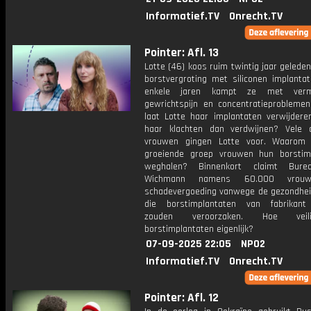
Informatief.TV
Onrecht.TV
Pointer: Afl. 13
Lotte (46) koos ruim twintig jaar gelede
borstvergroting met siliconen implantat
enkele jaren kampt ze met vermo
gewrichtspijn en concentratieprobleme
laat Lotte haar implantaten verwijdere
haar klachten dan verdwijnen? Vele 
vrouwen gingen Lotte voor. Waarom 
groeiende groep vrouwen hun borstim
weghalen? Binnenkort claimt Bure
Wichmann namens 60.000 vrou
schadevergoeding vanwege de gezondheid
die borstimplantaten van fabrikant
zouden veroorzaken. Hoe veil
borstimplantaten eigenlijk?
07-09-2025 22:05
NPO2
Informatief.TV
Onrecht.TV
Pointer: Afl. 12