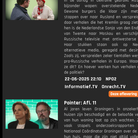
In de oorlog in Oekraïne gebruikt Ru
bijzonder wapen: overstekende Nede
Gewone burgers die klaar zijn met
stappen over naar Rusland en versprei
daar verhalen die het Kremlin graag zie
hen is de Nederlandse Sonja van den End
van Twente naar Moskou en verschij
Russische televisie met antiwesterse 
Haar stukken staan ook op Nede
alternatieve media, geregeld met desin
Zoals zij, verspreiden zeker tientallen we
pro-Russische verhalen in Europa. Wa
ze dit? En hoever werken hun verhalen a
de politiek?
22-06-2025 22:10
NPO2
Informatief.TV
Onrecht.TV
Pointer: Afl. 11
Al jaren leven Groningers in onzeker
huizen zijn beschadigd en de beloofde v
van hun woning laat op zich wachten. Z
vaak stapels onderzoeksrapporte
Nationaal Coördinator Groningen over de
hun huis, maar die zijn niet altijd voll