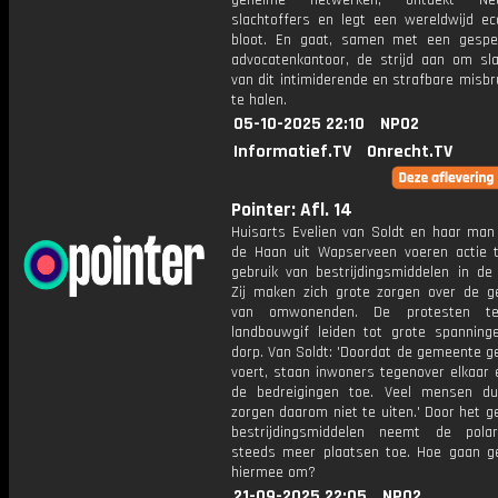
geheime netwerken, ontdekt Ned
slachtoffers en legt een wereldwijd e
bloot. En gaat, samen met een gespec
advocatenkantoor, de strijd aan om sla
van dit intimiderende en strafbare misbru
te halen.
05-10-2025 22:10
NPO2
Informatief.TV
Onrecht.TV
Pointer: Afl. 14
Huisarts Evelien van Soldt en haar man
de Haan uit Wapserveen voeren actie 
gebruik van bestrijdingsmiddelen in de l
Zij maken zich grote zorgen over de g
van omwonenden. De protesten t
landbouwgif leiden tot grote spanning
dorp. Van Soldt: 'Doordat de gemeente g
voert, staan inwoners tegenover elkaar
de bedreigingen toe. Veel mensen d
zorgen daarom niet te uiten.' Door het g
bestrijdingsmiddelen neemt de polar
steeds meer plaatsen toe. Hoe gaan 
hiermee om?
21-09-2025 22:05
NPO2