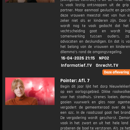
is vaak lastig ontsnappen uit de grip
partner. Maar eenmaal gevlucht en gesch
deze vrouwen meestal niet van hun ex
zeker niet als er kinderen zijn. Door i
wordt nog te vaak gedacht dat he
vechtscheiding gaat en wordt in
samenwerking tussen ouders, zo
advocaten en deskundigen. En dat is vaa
het belang van de vrouwen en kinderen
dilemma's rond de omgangsregeling.
16-04-2026 21:15
NPO2
Informatief.TV
Onrecht.TV
Pointer: Afl. 7
Begin dit jaar lijkt het dorp Nieuwlekke
op een oorlogsgebied. Dikke rookwolk
voor het stadhuis. sirenes loeien, demo
gooien vuurwerk en glas naar agente
vergadert de gemeenteraad over de 
een azc. In de raadszaal gaat het brand
De vergadering wordt geschorst. Demon
vaak in het zwart en uit het hele land
proberen de boel te verstoren. Als ze he