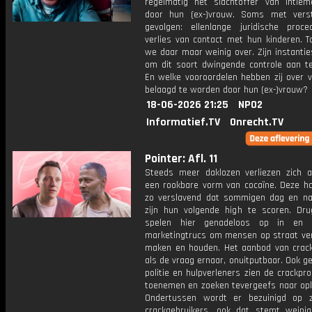
regelmatig het slachtoffer van intiem
door hun (ex-)vrouw. Soms met vers
gevolgen: ellenlange juridische proc
verlies van contact met hun kinderen. T
we daar maar weinig over. Zijn instantie
om dit soort dwingende controle aan t
En welke vooroordelen hebben zij over v
belaagd te worden door hun (ex-)vrouw?
18-06-2026 21:25
NPO2
Informatief.TV
Onrecht.TV
Pointer: Afl. 11
Steeds meer daklozen verliezen zich a
een rookbare vorm van cocaïne. Deze ha
zo verslavend dat sommigen dag en na
zijn hun volgende high te scoren. Dru
spelen hier genadeloos op in en g
marketingtrucs om mensen op straat ver
maken en houden. Het aanbod van crack l
als de vraag ernaar, onuitputbaar. Ook 
politie en hulpverleners zien de crackpr
toenemen en zoeken tevergeefs naar opl
Ondertussen wordt er bezuinigd op 
crackgebruikers, ook dat stemt weinig