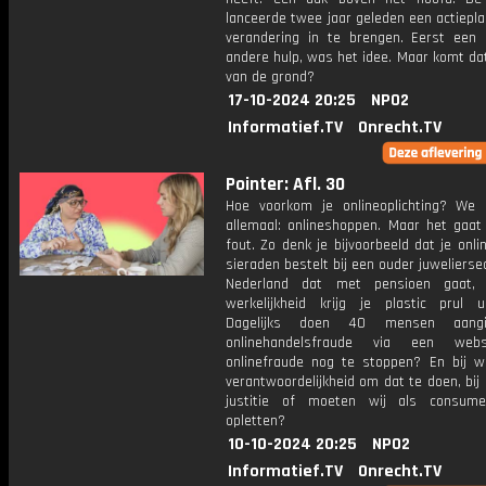
lanceerde twee jaar geleden een actiepl
verandering in te brengen. Eerst een 
andere hulp, was het idee. Maar komt da
van de grond?
17-10-2024 20:25
NPO2
Informatief.TV
Onrecht.TV
Pointer: Afl. 30
Hoe voorkom je onlineoplichting? We
allemaal: onlineshoppen. Maar het gaat
fout. Zo denk je bijvoorbeeld dat je onl
sieraden bestelt bij een ouder juwelierse
Nederland dat met pensioen gaat,
werkelijkheid krijg je plastic prul u
Dagelijks doen 40 mensen aangi
onlinehandelsfraude via een web
onlinefraude nog te stoppen? En bij wi
verantwoordelijkheid om dat te doen, bij d
justitie of moeten wij als consume
opletten?
10-10-2024 20:25
NPO2
Informatief.TV
Onrecht.TV