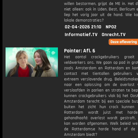
willen bestormen, grijpt de ME in. Het 
niet alleen: ook in Uden, Best, Berlicum
liep het vorig jaar uit de hand. Wie k
lokale demonstraties?
02-04-2026 21:10
NPO2
Informatief.TV
Onrecht.TV
Pointer: Afl. 6
Het aantal crackgebruikers groeit 
veldwerkers ons. We gaan op pad in gro
zoals Amsterdam en Rotterdam en ko
contact met tientallen gebruikers 
extreem verslavende drug. Beleidsmake
naar een oplossing om de overlast 
verslaafden in parken en straten te bep
kunnen crackgebruikers vlak bij het Oos
Amsterdam terecht bij een speciale bu
buiten het zicht hun crack kunnen 
Rotterdam wordt juist met hard
gehandhaafd: overlast wordt gestraft, 
kan worden afgenomen. Welk beleid wer
de Rotterdamse harde hand of de 
Amsterdam biedt?