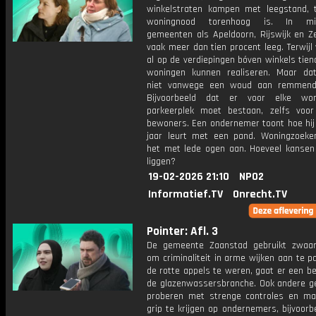
winkelstraten kampen met leegstand, t
woningnood torenhoog is. In mid
gemeenten als Apeldoorn, Rijswijk en Ze
vaak meer dan tien procent leeg. Terwijl
al op de verdiepingen bóven winkels tie
woningen kunnen realiseren. Maar da
niet vanwege een woud aan remmende
Bijvoorbeeld dat er voor elke wo
parkeerplek moet bestaan, zelfs voor
bewoners. Een ondernemer toont hoe hij 
jaar leurt met een pand. Woningzoeke
het met lede ogen aan. Hoeveel kansen
liggen?
19-02-2026 21:10
NPO2
Informatief.TV
Onrecht.TV
Pointer: Afl. 3
De gemeente Zaanstad gebruikt zwaa
om criminaliteit in arme wijken aan te 
de rotte appels te weren, gaat er een b
de glazenwassersbranche. Ook andere 
proberen met strenge controles en ma
grip te krijgen op ondernemers, bijvoorb