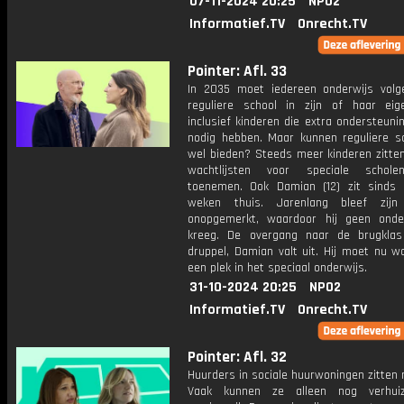
07-11-2024 20:25
NPO2
Informatief.TV
Onrecht.TV
Pointer: Afl. 33
In 2035 moet iedereen onderwijs vol
reguliere school in zijn of haar eig
inclusief kinderen die extra ondersteuni
nodig hebben. Maar kunnen reguliere sc
wel bieden? Steeds meer kinderen zitten
wachtlijsten voor speciale scholen
toenemen. Ook Damian (12) zit sinds
weken thuis. Jarenlang bleef zijn
onopgemerkt, waardoor hij geen onde
kreeg. De overgang naar de brugkla
druppel, Damian valt uit. Hij moet nu w
een plek in het speciaal onderwijs.
31-10-2024 20:25
NPO2
Informatief.TV
Onrecht.TV
Pointer: Afl. 32
Huurders in sociale huurwoningen zitten
Vaak kunnen ze alleen nog verhui