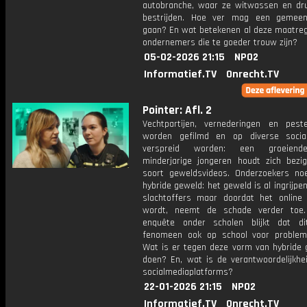
autobranche, waar ze witwassen en dr
bestrijden. Hoe ver mag een gemeen
gaan? En wat betekenen al deze maatreg
ondernemers die te goeder trouw zijn?
05-02-2026 21:15
NPO2
Informatief.TV
Onrecht.TV
Pointer: Afl. 2
Vechtpartijen, vernederingen en peste
worden gefilmd en op diverse socia
verspreid worden: een groeiend
minderjarige jongeren houdt zich bezi
soort geweldsvideos. Onderzoekers n
hybride geweld: het geweld is al ingrijpe
slachtoffers maar doordat het online 
wordt, neemt de schade verder toe.
enquête onder scholen blijkt dat d
fenomeen ook op school voor problem
Wat is er tegen deze vorm van hybride 
doen? En, wat is de verantwoordelijkhe
socialmediaplatforms?
22-01-2026 21:15
NPO2
Informatief.TV
Onrecht.TV