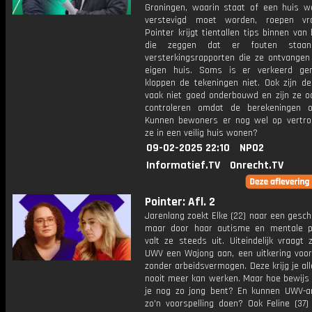
Groningen, waarin staat of een huis we
verstevigd moet worden, roepen vr
Pointer krijgt tientallen tips binnen va
die zeggen dat er fouten staa
versterkingsrapporten die ze ontvangen
eigen huis. Soms is er verkeerd ge
kloppen de tekeningen niet. Ook zijn de
vaak niet goed onderbouwd en zijn ze oo
controleren omdat de berekeningen o
Kunnen bewoners er nog wel op vertr
ze in een veilig huis wonen?
09-02-2025 22:10
NPO2
Informatief.TV
Onrecht.TV
Pointer: Afl. 2
Jarenlang zoekt Elke (22) naar een gesch
maar door haar autisme en mentale 
valt ze steeds uit. Uiteindelijk vraagt 
UWV een Wajong aan, een uitkering voor
zonder arbeidsvermogen. Deze krijg je all
nooit meer kan werken. Maar hoe bewijs 
je nog zo jong bent? En kunnen UWV-a
zo'n voorspelling doen? Ook Feline (37)