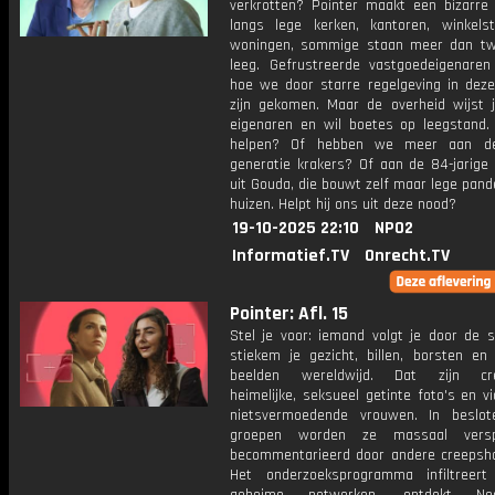
verkrotten? Pointer maakt een bizarre
langs lege kerken, kantoren, winkels
woningen, sommige staan meer dan twi
leeg. Gefrustreerde vastgoedeigenaren 
hoe we door starre regelgeving in dez
zijn gekomen. Maar de overheid wijst j
eigenaren en wil boetes op leegstand.
helpen? Of hebben we meer aan d
generatie krakers? Of aan de 84-jarige
uit Gouda, die bouwt zelf maar lege pan
huizen. Helpt hij ons uit deze nood?
19-10-2025 22:10
NPO2
Informatief.TV
Onrecht.TV
Pointer: Afl. 15
Stel je voor: iemand volgt je door de s
stiekem je gezicht, billen, borsten en 
beelden wereldwijd. Dat zijn cre
heimelijke, seksueel getinte foto's en v
nietsvermoedende vrouwen. In beslot
groepen worden ze massaal vers
becommentarieerd door andere creepsh
Het onderzoeksprogramma infiltreer