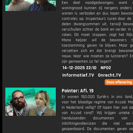
Een deel noodgedwongen, want 
woningnood kunnen zij nergens anders
wonen is verboden en dus lopen bewon
controles op. Inspecteurs turen door de
delen dwangsommen uit, terwijl bewo
verschuilen achter de bank en verder in
raken. Dit moet stoppen, zegt het Rijk.
Mona Keijzer wil de bewoners t
toestemming geven te blijven. Maar 
verzetten zich en dat brengt bewone
nauw. Naar wie moeten ze luisteren? 
zijn gemeenten zo fel tegen?
14-12-2025 22:10
NPO2
Informatief.TV
Onrecht.TV
Pointer: Afl. 19
Er wonen 150.000 Syriërs in ons land,
voor het bloedige regime van Assad. Maa
in Nederland veilig? Of lopen hier ook 
van Assad rond? Wij krijgen unieke 
tienduizenden documenten van S
inlichtingendiensten die niet eer
geopenbaard. De documenten geven o