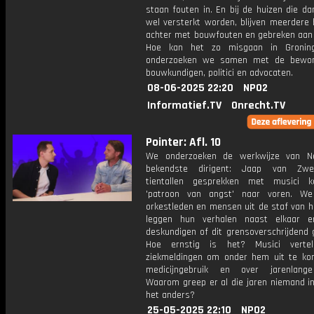
staan fouten in. En bij de huizen die dan
wel versterkt worden, blijven meerdere
achter met bouwfouten en gebreken aan 
Hoe kan het zo misgaan in Gronin
onderzoeken we samen met de bewone
bouwkundigen, politici en advocaten.
08-06-2025 22:20
NPO2
Informatief.TV
Onrecht.TV
Pointer: Afl. 10
We onderzoeken de werkwijze van Ne
bekendste dirigent: Jaap van Zwe
tientallen gesprekken met musici 
'patroon van angst' naar voren. We
orkestleden en mensen uit de staf van h
leggen hun verhalen naast elkaar e
deskundigen of dit grensoverschrijdend 
Hoe ernstig is het? Musici vertel
ziekmeldingen om onder hem uit te ko
medicijngebruik en over jarenlange
Waarom greep er al die jaren niemand in
het anders?
25-05-2025 22:10
NPO2