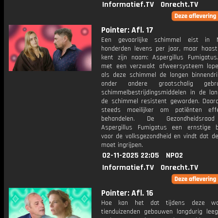
Informatief.TV
Onrecht.TV
Pointer: Afl. 17
Een gevaarlijke schimmel eist in N
honderden levens per jaar, maar haas
kent zijn naam: Aspergillus Fumigatu
met een verzwakt afweersysteem lop
als deze schimmel de longen binnendri
onder andere grootschalig gebr
schimmelbestrijdingsmiddelen in de la
de schimmel resistent geworden. Daar
steeds moeilijker om patiënten eff
behandelen. De Gezondheidsraa
Aspergillus Fumigatus een ernstige b
voor de volksgezondheid en vindt dat de
moet ingrijpen.
02-11-2025 22:05
NPO2
Informatief.TV
Onrecht.TV
Pointer: Afl. 16
Hoe kan het dat tijdens deze wo
tienduizenden gebouwen langdurig lee