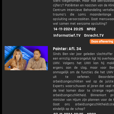
sterk toegenomen. Maar hoe betrouwbaar
cijfers? Patiënten en naasten van de Klin
Centrum Intensieve Behandeling vertelle
trauma's die soms maandenlange
opsluiting veroorzaakten. Gaat menswaar
wel samen met eenzame opsluiting?
14-11-2024 20:25
NPO2
Informatief.TV
Onrecht.TV
Pointer: Afl. 34
Sinds Ben vier jaar geleden slachtoffer
een ernstig motorongeluk ligt hij overho
UWV. Volgens het UWV kan hij makke
ergens aan de slag, maar voor Be
onmogelijk om de functies die het UWV 
uit te oefenen. Beoorde
arbeidsongeschikten wel op de juist
Experts waarschuwen al jaren dat veel 
de knel komen door te strenge rege
arbeidsongeschiktheid. Binnenkort pr
minister van Hijum zijn plannen voor de
Gaat ons arbeidsongeschiktheidsst
eindelijk op de schop?