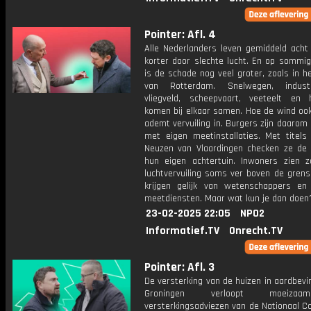
Pointer: Afl. 4
Alle Nederlanders leven gemiddeld ach
korter door slechte lucht. En op sommig
is de schade nog veel groter, zoals in 
van Rotterdam. Snelwegen, indust
vliegveld, scheepvaart, veeteelt en 
komen bij elkaar samen. Hoe de wind ook
ademt vervuiling in. Burgers zijn daaro
met eigen meetinstallaties. Met titels
Neuzen van Vlaardingen checken ze de 
hun eigen achtertuin. Inwoners zien 
luchtvervuiling soms ver boven de grens
krijgen gelijk van wetenschappers en
meetdiensten. Maar wat kun je dan doen
23-02-2025 22:05
NPO2
Informatief.TV
Onrecht.TV
Pointer: Afl. 3
De versterking van de huizen in aardbev
Groningen verloopt moeiza
versterkingsadviezen van de Nationaal C