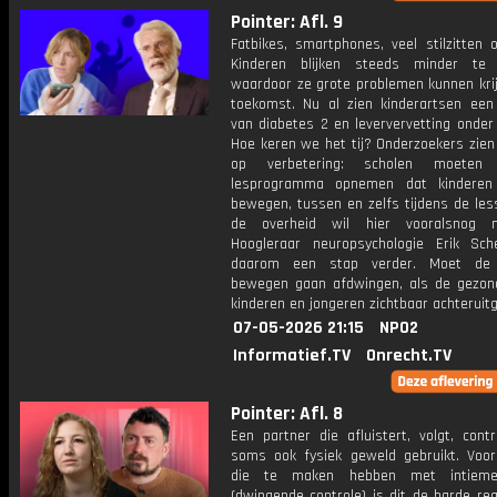
Pointer: Afl. 9
Fatbikes, smartphones, veel stilzitten 
Kinderen blijken steeds minder te
waardoor ze grote problemen kunnen krij
toekomst. Nu al zien kinderartsen ee
van diabetes 2 en leververvetting onder
Hoe keren we het tij? Onderzoekers zien
op verbetering: scholen moeten
lesprogramma opnemen dat kinderen 
bewegen, tussen en zelfs tijdens de les
de overheid wil hier vooralsnog n
Hoogleraar neuropsychologie Erik Sch
daarom een stap verder. Moet de 
bewegen gaan afdwingen, als de gezon
kinderen en jongeren zichtbaar achteruit
07-05-2026 21:15
NPO2
Informatief.TV
Onrecht.TV
Pointer: Afl. 8
Een partner die afluistert, volgt, cont
soms ook fysiek geweld gebruikt. Voo
die te maken hebben met intieme
(dwingende controle) is dit de harde real