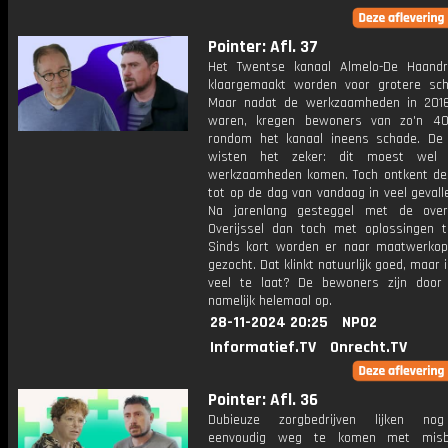
Pointer: Afl. 37
Het Twentse kanaal Almelo-De Haand
klaargemaakt worden voor grotere sch
Maar nadat de werkzaamheden in 2016
waren, kregen bewoners van zo'n 40
rondom het kanaal ineens schade. De
wisten het zeker: dit moest wel
werkzaamheden komen. Toch ontkent de 
tot op de dag van vandaag in veel gevall
Na jarenlang gesteggel met de overh
Overijssel dan toch met oplossingen 
Sinds kort worden er naar maatwerkop
gezocht. Dat klinkt natuurlijk goed, maar i
veel te laat? De bewoners zijn door 
namelijk helemaal op.
28-11-2024 20:25
NPO2
Informatief.TV
Onrecht.TV
Pointer: Afl. 36
Dubieuze zorgbedrijven lijken no
eenvoudig weg te komen met misb