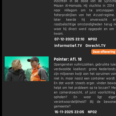
inzichten in de dood van de Syrische
Mazen Al-Hamada. Hij vluchtte in 2014 
naar Hillegom om te ontsnappen
folterpraktijken van het Assad-regime.
later keerde hij onverwacht e
raadselachtige omstandigheden terug na
waar hij direct werd opgepakt en om 
kwam.
07-12-2025 22:10
NPO2
Informatief.TV
Onrecht.TV
Pointer: Afl. 18
Opengereten vuilniszakken, gebruikte luie
verdwaalde koelkast: grote Nederland
zijn miljoenen kwijt aan het opruimen van
niet ín, maar naast een container wordt
En dat wordt steeds erger, vinden bewo
helpt om het probleem op te lossen? Me
en cameratoezicht, of juist voorlichtin
ophalen? En waar ligt eigen
verantwoordelijkheid? Bij de bewon
gemeente?
16-11-2025 22:05
NPO2