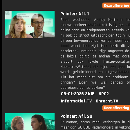
Pointer: Afl. 1
Sinds wethouder Ashley North in Le
nieuwe parkeerbeleid uitrolt is hij het m
online haat en dreigementen. Steeds va
hij ook op straat uitgescholden tot hij ui
bij een bewonersbijeenkomst meermaa
dood wordt bedreigd. Hoe heeft dit 
escaleren? Inmiddels krijgt ongeveer de
de lokale politici te maken met agre
ervaart ook lokale fractievoorzitt
Hoekstra-Wittebol, die bijna een jaar l
wordt geïntimideerd en uitgescholde
lukt het maar niet om dit probleem
dringen? Doen we wel genoeg om
bedreigers aan te pakken?
08-01-2026 21:15
NPO2
Informatief.TV
Onrecht.TV
Pointer: Afl. 20
Er wonen, soms mooi verborgen in d
meer dan 60.000 Nederlanders in vakanti