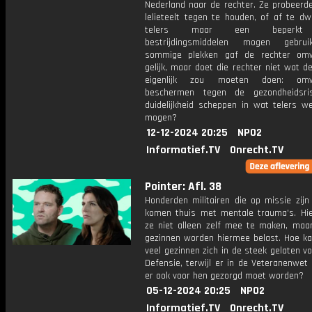
Nederland naar de rechter. Ze probeerd
lelieteelt tegen te houden, of af te dw
telers maar een beperkt 
bestrijdingsmiddelen mogen gebru
sommige plekken gaf de rechter om
gelijk, maar doet die rechter niet wat d
eigenlijk zou moeten doen: omw
beschermen tegen de gezondheidsris
duidelijkheid scheppen in wat telers we
mogen?
12-12-2024 20:25
NPO2
Informatief.TV
Onrecht.TV
Pointer: Afl. 38
Honderden militairen die op missie zijn
komen thuis met mentale trauma's. Hi
ze niet alleen zelf mee te maken, maa
gezinnen worden hiermee belast. Hoe ka
veel gezinnen zich in de steek gelaten v
Defensie, terwijl er in de Veteranenwet
er ook voor hen gezorgd moet worden?
05-12-2024 20:25
NPO2
Informatief.TV
Onrecht.TV