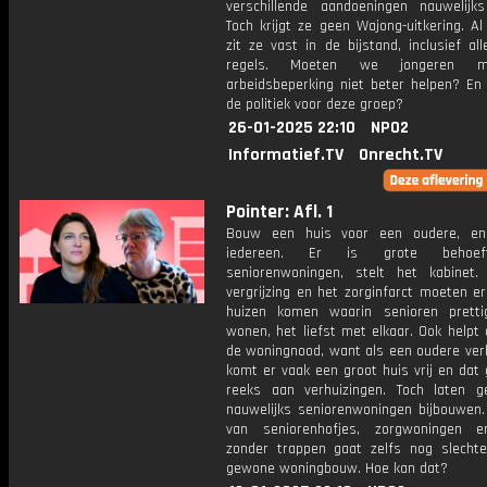
verschillende aandoeningen nauwelijk
Toch krijgt ze geen Wajong-uitkering. Al
zit ze vast in de bijstand, inclusief al
regels. Moeten we jongeren 
arbeidsbeperking niet beter helpen? En
de politiek voor deze groep?
26-01-2025 22:10
NPO2
Informatief.TV
Onrecht.TV
Pointer: Afl. 1
Bouw een huis voor een oudere, en
iedereen. Er is grote behoe
seniorenwoningen, stelt het kabinet
vergrijzing en het zorginfarct moeten e
huizen komen waarin senioren prett
wonen, het liefst met elkaar. Ook helpt
de woningnood, want als een oudere verh
komt er vaak een groot huis vrij en dat
reeks aan verhuizingen. Toch laten 
nauwelijks seniorenwoningen bijbouwen
van seniorenhofjes, zorgwoningen e
zonder trappen gaat zelfs nog slecht
gewone woningbouw. Hoe kan dat?