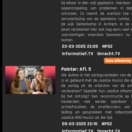
bij elkaar in één wijk geplaatst. Hierdoor 
opeenstapeling van problemen in de
ontstaan. Zo neemt de overlast toe 
verwaarlozing van de openbare ruimte. 
de wijk Geitenkamp in Arnhem. In de 
jaren verdwenen hier ook nog eens veel 
voorzieningen, waardoor bewoners nu 
komen.
23-03-2025 22:05
NPO2
Informatief.TV
Onrecht.TV
Pointer: Afl. 5
We duiken in het oorlogsverleden van de
is er gebeurd met de Joodse musici die a
de oorlog uit de orkesten van de om
verdwenen? Speelde hun Joodse afkoms
bij het ontslag? Een reconstructie op 
honderden niet eerder openbaar 
archiefstukken, de strafdossiers va
leiding en gesprekken met nabestaa
Joodse KRO-musici uit die tijd.
09-03-2025 22:10
NPO2
Informatief.TV
Onrecht.TV