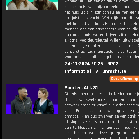
woningruil. Een senior die te groot woo
kleiner huis wil, bijvoorbeeld omdat de
het huis uit zijn, kan dan ruilen met een 
dat juist plek zoekt. Wettelijk mag dit, 
met behoud van huur. En maatschappelijk
mensen aan een passendere woning, die 
hun oude huis waren blijven zitten. Huu
elkaars voordeursleutel willen uitwisse
alleen tegen allerlei obstakels op.
corporaties zich geregeld juist tégen 
Waarom? Geld blijkt nogal eens een rede
24-10-2024 20:25
NPO2
Informatief.TV
Onrecht.TV
Pointer: Afl. 31
Steeds meer jongeren in Nederland zij
thuisloos. Kwetsbare jongeren zonde
netwerk staan er vanaf hun achttiende v
voor. Een betaalbare woning vinden li
onmogelijk en dus zwerven ze van bank n
of slapen ze zelfs op straat. Hulpinstant
aan te kloppen zijn er genoeg, maar ku
niet bieden wat deze groep het har
heeft: een dak boven het hoofd. De