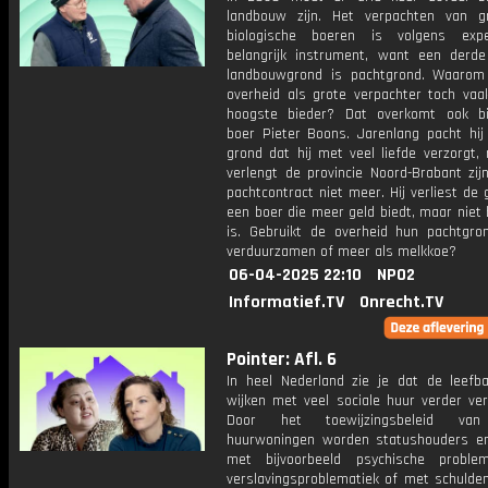
landbouw zijn. Het verpachten van 
biologische boeren is volgens exp
belangrijk instrument, want een derde
landbouwgrond is pachtgrond. Waarom
overheid als grote verpachter toch vaa
hoogste bieder? Dat overkomt ook bi
boer Pieter Boons. Jarenlang pacht hij
grond dat hij met veel liefde verzorgt,
verlengt de provincie Noord-Brabant zijn 
pachtcontract niet meer. Hij verliest de
een boer die meer geld biedt, maar niet 
is. Gebruikt de overheid hun pachtgr
verduurzamen of meer als melkkoe?
06-04-2025 22:10
NPO2
Informatief.TV
Onrecht.TV
Pointer: Afl. 6
In heel Nederland zie je dat de leefba
wijken met veel sociale huur verder ver
Door het toewijzingsbeleid van
huurwoningen worden statushouders 
met bijvoorbeeld psychische proble
verslavingsproblematiek of met schulden