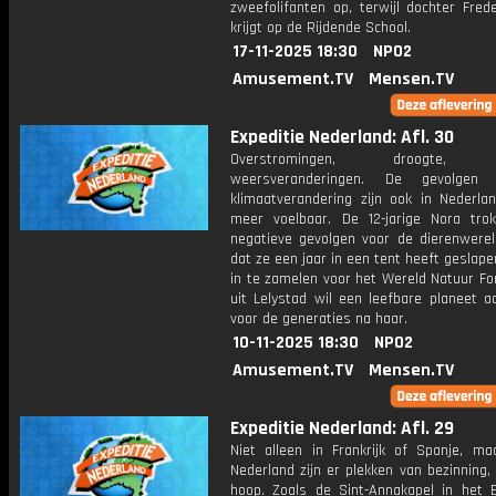
zweefolifanten op, terwijl dochter Fred
krijgt op de Rijdende School.
17-11-2025 18:30
NPO2
Amusement.TV
Mensen.TV
Expeditie Nederland: Afl. 30
Overstromingen, droogte, e
weersveranderingen. De gevolge
klimaatverandering zijn ook in Nederla
meer voelbaar. De 12-jarige Nora tro
negatieve gevolgen voor de dierenwerel
dat ze een jaar in een tent heeft geslap
in te zamelen voor het Wereld Natuur Fo
uit Lelystad wil een leefbare planeet a
voor de generaties na haar.
10-11-2025 18:30
NPO2
Amusement.TV
Mensen.TV
Expeditie Nederland: Afl. 29
Niet alleen in Frankrijk of Spanje, ma
Nederland zijn er plekken van bezinning,
hoop. Zoals de Sint-Annakapel in het 