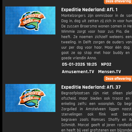
Expeditie Nederland: Afl. 1
Mantelzorgers zijn onmisbaar in de sam
Dag in, dag uit zetten zij zich in voor hu
De zussen Broersma wonen samen in He
Wimmie zorgt voor haar zus Pia, die 
heeft. Ze noemen zichzelf weleens ee
tweeling. In Delft zorgen de ouders va
uur per dag voor haar. Maar één dag
gaat ze op stap met haar buddy en 
goede vriendin Anna.
05-01-2026 18:25
NPO2
Amusement.TV
Mensen.TV
Expeditie Nederland: Afl. 37
Begraafplaatsen zijn niet alleen pl
afscheid, maar bieden ook troost en
enkeling zelfs: een woonplek. Op begr
Zorgvlied in Amstelveen liggen naa
stervelingen ook flink wat bero
begraven zoals Ramses Shaffy en An
Schmidt. Marcel geeft al jaren rondleid
en heeft bij veel grafstenen een bijzonder