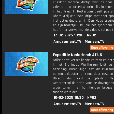
Friesland maakte Martijn wat los door h
video's te plaatsen waarin hij zijn moe
in het Fries. In Rotterdam geeft poets-
Charo vrolijke huishoudtips met haar sp
instructievideo's en in Den Haag creër
en zijn broertje Bilal, die het syndroo
heeft, hartverwarmende video's vol positiv
17-02-2025 18:30
NPO2
Amusement.TV
Mensen.TV
Expeditie Nederland: Afl. 6
Stilte heeft verschillende vormen en bet
In het Groningse Warfhuizen leidt de s
bezinning. Pater Hugo leeft als kluizen
eenmansklooster, omringd door rust en 
Utrecht doorbreekt de opleiding Ne
Gebarentaal de stilte voor de dovengem
waar tolken met hun handen brugge
tussen werelden.
10-02-2025 18:30
NPO2
Amusement.TV
Mensen.TV