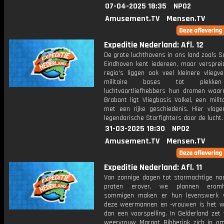
07-04-2025 18:35
NPO2
Amusement.TV
Mensen.TV
Expeditie Nederland: Afl. 12
De grote luchthavens in ons land zoals S
Eindhoven kent iedereen, maar versprei
regio's liggen ook veel kleinere vliegv
militaire bases tot plekke
luchtvaartliefhebbers hun dromen waar
Brabant ligt Vliegbasis Volkel, een milit
met een rijke geschiedenis. Hier vloge
legendarische Starfighters door de lucht.
31-03-2025 18:30
NPO2
Amusement.TV
Mensen.TV
Expeditie Nederland: Afl. 11
Van zonnige dagen tot stormachtige na
praten erover, we plannen erom
sommigen maken er hun levenswerk v
deze weermannen en -vrouwen is het 
dan een voorspelling. In Gelderland zet
weervrouw Margot Ribberink zich in 