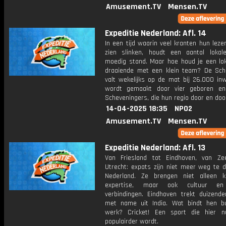
Amusement.TV
Mensen.TV
Expeditie Nederland: Afl. 14
In een tijd waarin veel kranten hun lez
zien slinken, houdt een aantal lokal
moedig stand. Maar hoe houd je een lok
draaiende met een klein team? De Sch
valt wekelijks op de mat bij 26.000 in
wordt gemaakt door vier geboren en
Scheveningers, die hun regio door en doo
14-04-2025 18:35
NPO2
Amusement.TV
Mensen.TV
Expeditie Nederland: Afl. 13
Van Friesland tot Eindhoven, van Ze
Utrecht: expats zijn niet meer weg te d
Nederland. Ze brengen niet alleen 
expertise, maar ook cultuur en
verbindingen. Eindhoven trekt duizende
met name uit India. Wat bindt hen b
werk? Cricket! Een sport die hier 
populairder wordt.