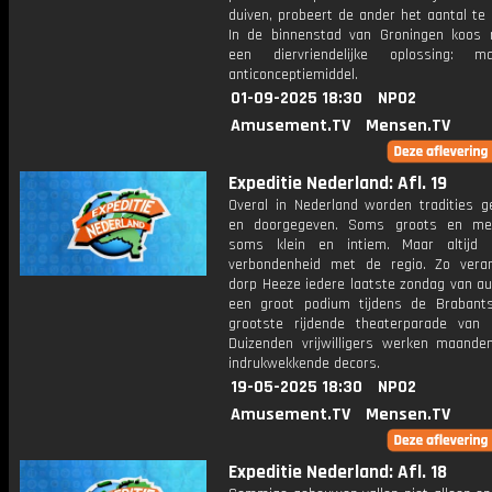
duiven, probeert de ander het aantal te
In de binnenstad van Groningen koos
een diervriendelijke oplossing: 
anticonceptiemiddel.
01-09-2025 18:30
NPO2
Amusement.TV
Mensen.TV
Expeditie Nederland: Afl. 19
Overal in Nederland worden tradities g
en doorgegeven. Soms groots en mee
soms klein en intiem. Maar altijd
verbondenheid met de regio. Zo vera
dorp Heeze iedere laatste zondag van au
een groot podium tijdens de Brabant
grootste rijdende theaterparade van 
Duizenden vrijwilligers werken maande
indrukwekkende decors.
19-05-2025 18:30
NPO2
Amusement.TV
Mensen.TV
Expeditie Nederland: Afl. 18