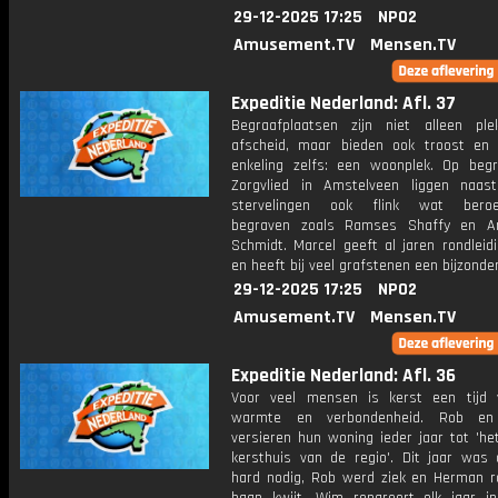
29-12-2025 17:25
NPO2
Amusement.TV
Mensen.TV
Expeditie Nederland: Afl. 37
Begraafplaatsen zijn niet alleen pl
afscheid, maar bieden ook troost en
enkeling zelfs: een woonplek. Op begr
Zorgvlied in Amstelveen liggen naa
stervelingen ook flink wat bero
begraven zoals Ramses Shaffy en An
Schmidt. Marcel geeft al jaren rondleid
en heeft bij veel grafstenen een bijzonder
29-12-2025 17:25
NPO2
Amusement.TV
Mensen.TV
Expeditie Nederland: Afl. 36
Voor veel mensen is kerst een tijd v
warmte en verbondenheid. Rob e
versieren hun woning ieder jaar tot 'he
kersthuis van de regio'. Dit jaar was 
hard nodig, Rob werd ziek en Herman ra