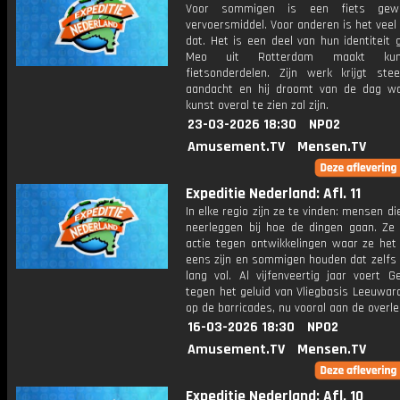
Voor sommigen is een fiets gew
vervoersmiddel. Voor anderen is het vee
dat. Het is een deel van hun identiteit
Meo uit Rotterdam maakt ku
fietsonderdelen. Zijn werk krijgt st
aandacht en hij droomt van de dag wa
kunst overal te zien zal zijn.
23-03-2026 18:30
NPO2
Amusement.TV
Mensen.TV
Expeditie Nederland: Afl. 11
In elke regio zijn ze te vinden: mensen die
neerleggen bij hoe de dingen gaan. Ze
actie tegen ontwikkelingen waar ze het
eens zijn en sommigen houden dat zelfs 
lang vol. Al vijfenveertig jaar voert G
tegen het geluid van Vliegbasis Leeuwar
op de barricades, nu vooral aan de overle
16-03-2026 18:30
NPO2
Amusement.TV
Mensen.TV
Expeditie Nederland: Afl. 10