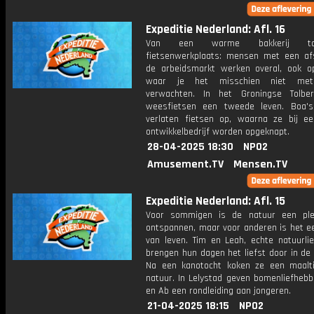
Expeditie Nederland: Afl. 16
Van een warme bakkerij t
fietsenwerkplaats: mensen met een af
de arbeidsmarkt werken overal, ook o
waar je het misschien niet met
verwachten. In het Groningse Tolber
weesfietsen een tweede leven. Boa'
verlaten fietsen op, waarna ze bij ee
ontwikkelbedrijf worden opgeknapt.
28-04-2025 18:30
NPO2
Amusement.TV
Mensen.TV
Expeditie Nederland: Afl. 15
Voor sommigen is de natuur een pl
ontspannen, maar voor anderen is het e
van leven. Tim en Leah, echte natuurlie
brengen hun dagen het liefst door in de 
Na een kanotocht koken ze een maalti
natuur. In Lelystad geven bomenliefhebb
en Ab een rondleiding aan jongeren.
21-04-2025 18:15
NPO2