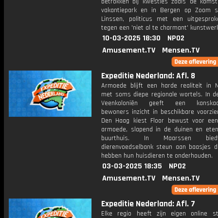
betrokken bij kwesties zoals de koms
vakantiepark en in Bergen op Zoom st
Linssen, politicus met een uitgespro
tegen een 'niet al te charmant' kunstwer
10-03-2025 18:30
NPO2
Amusement.TV
Mensen.TV
Expeditie Nederland: Afl. 8
Armoede blijft een harde realiteit in N
met soms diepe regionale wortels. In d
Veenkoloniën geeft een kanskaar
bewoners inzicht in beschikbare voorzie
Den Haag kiest Floor bewust voor een
armoede, slapend in de duinen en eten
buurthuis. In Maarssen bie
dierenvoedselbank steun aan baasjes d
hebben hun huisdieren te onderhouden.
03-03-2025 18:35
NPO2
Amusement.TV
Mensen.TV
Expeditie Nederland: Afl. 7
Elke regio heeft zijn eigen online st