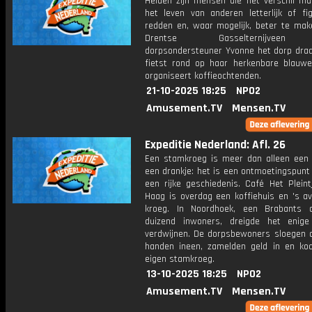
Helden zijn mensen die het verschil ma
het leven van anderen letterlijk of fig
redden en, waar mogelijk, beter te make
Drentse Gasselternijveen
dorpsondersteuner Yvonne het dorp draa
fietst rond op haar herkenbare blauwe
organiseert koffieochtenden.
21-10-2025 18:25
NPO2
Amusement.TV
Mensen.TV
Expeditie Nederland: Afl. 26
Een stamkroeg is meer dan alleen een 
een drankje: het is een ontmoetingspunt
een rijke geschiedenis. Café Het Pleint
Haag is overdag een koffiehuis en 's a
kroeg. In Noordhoek, een Brabants 
duizend inwoners, dreigde het enig
verdwijnen. De dorpsbewoners sloegen 
handen ineen, zamelden geld in en ko
eigen stamkroeg.
13-10-2025 18:25
NPO2
Amusement.TV
Mensen.TV