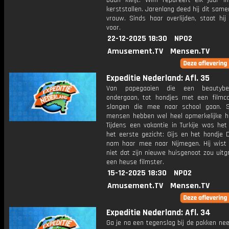
baan kwijt. Wim repareert elk jaar in
kerststallen. Jarenlang deed hij dit same
vrouw. Sinds haar overlijden, staat hij
voor.
22-12-2025 18:30
NPO2
Amusement.TV
Mensen.TV
Expeditie Nederland: Afl. 35
Van papegaaien die een beautybeh
ondergaan, tot hondjes met een filmca
slangen die mee naar school gaan. 
mensen hebben wel heel opmerkelijke hu
Tijdens een vakantie in Turkije was het
het eerste gezicht: Gijs en het hondje Dj
nam haar mee naar Nijmegen. Hij wist
niet dat zijn nieuwe huisgenoot zou uitg
een heuse filmster.
15-12-2025 18:30
NPO2
Amusement.TV
Mensen.TV
Expeditie Nederland: Afl. 34
Ga je na een tegenslag bij de pakken nee