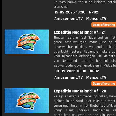
En Wes bouwt tot in de kleinste detai
trams na.
15-09-2025 18:30
NPO2
Amusement.TV
Mensen.TV
Expeditie Nederland: Afl. 21
Theater leeft in heel Nederland en niet
grote schouwburgen, maar juist op 
onverwachte plekken. Van oude schiet
openluchttheaters. Regionale makers zo
voor bijzondere ervaringen. De kleinste
van Nederland staat in het tuinhui
eeuwenoude Kloveniersdoelen in Middelbu
08-09-2025 18:30
NPO2
Amusement.TV
Mensen.TV
Expeditie Nederland: Afl. 20
Ze zijn er altijd en overal: op daken, bal
pleinen in de stad. Niet elke duif vind
terug naar huis. In het Brabantse Wijk 
vangt Henk jaarlijks honderden ve
postduiven op. Waar de een zijn leven 