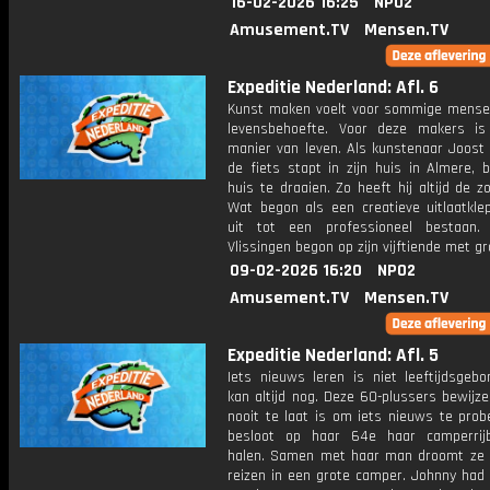
16-02-2026 16:25
NPO2
Amusement.TV
Mensen.TV
Expeditie Nederland: Afl. 6
Kunst maken voelt voor sommige mense
levensbehoefte. Voor deze makers i
manier van leven. Als kunstenaar Joost 
de fiets stapt in zijn huis in Almere, 
huis te draaien. Zo heeft hij altijd de z
Wat begon als een creatieve uitlaatklep
uit tot een professioneel bestaan.
Vlissingen begon op zijn vijftiende met gra
09-02-2026 16:20
NPO2
Amusement.TV
Mensen.TV
Expeditie Nederland: Afl. 5
Iets nieuws leren is niet leeftijdsgebo
kan altijd nog. Deze 60-plussers bewijz
nooit te laat is om iets nieuws te prob
besloot op haar 64e haar camperrij
halen. Samen met haar man droomt ze 
reizen in een grote camper. Johnny had 