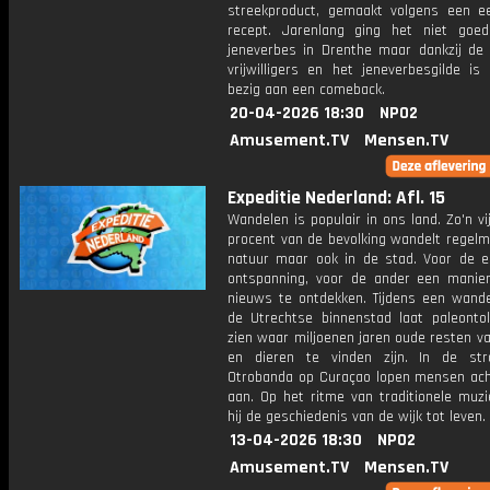
streekproduct, gemaakt volgens een 
recept. Jarenlang ging het niet go
jeneverbes in Drenthe maar dankzij de 
vrijwilligers en het jeneverbesgilde is
bezig aan een comeback.
20-04-2026 18:30
NPO2
Amusement.TV
Mensen.TV
Expeditie Nederland: Afl. 15
Wandelen is populair in ons land. Zo'n vi
procent van de bevolking wandelt regelm
natuur maar ook in de stad. Voor de e
ontspanning, voor de ander een manie
nieuws te ontdekken. Tijdens een wande
de Utrechtse binnenstad laat paleontol
zien waar miljoenen jaren oude resten v
en dieren te vinden zijn. In de st
Otrobanda op Curaçao lopen mensen ach
aan. Op het ritme van traditionele muzi
hij de geschiedenis van de wijk tot leven.
13-04-2026 18:30
NPO2
Amusement.TV
Mensen.TV