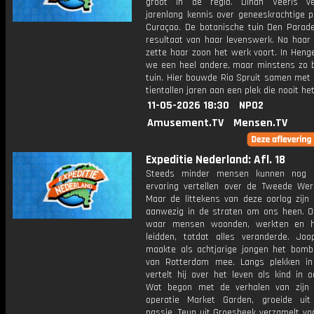
groot in de regio. Dinah Veeris ve
jarenlang kennis over geneeskrachtige p
Curaçao. De botanische tuin Den Parade
resultaat van haar levenswerk. Na haar 
zette haar zoon het werk voort. In Heng
we een heel andere, maar minstens zo b
tuin. Hier bouwde Ria Spruit samen met
tientallen jaren aan een plek die nooit het
11-05-2026 18:30
NPO2
Amusement.TV
Mensen.TV
Expeditie Nederland: Afl. 18
Steeds minder mensen kunnen nog u
ervaring vertellen over de Tweede Were
Maar de littekens van deze oorlog zijn 
aanwezig in de straten om ons heen. O
waar mensen woonden, werkten en h
leidden, totdat alles veranderde. Jo
maakte als achtjarige jongen het bom
van Rotterdam mee. Langs plekken i
vertelt hij over het leven als kind in oo
Wat begon met de verhalen van zijn
operatie Market Garden, groeide ui
passie. Teun uit Groesbeek verzamelt vo