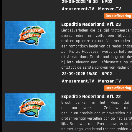
29-09-2025 18:30
NPO2
Amusement.TV
Mensen.TV
Expeditie Nederland: Afl. 23
Liefdesverhalen die de tijd trotseerden
overschreden en zelfs een blijvend
drukten op onze cultuur. Van verboden l
een romantisch begin van de Nederlandse
Jan Kip uit Hoogeveen wordt verliefd o
uit Amsterdam. De afstand is groot, du
hij iets nieuws: een liefdesnestje op w
ontstaat de eerste caravan van Nederlan
22-09-2025 18:30
NPO2
Amusement.TV
Mensen.TV
Expeditie Nederland: Afl. 22
Groot denken in het klein, dat
miniatuurbouwers doen. Ze bouwen met 
geduld en precisie aan miniwerelden die
groter verhaal vertellen dan op het eers
lijkt. Brandweerman Evert bouwt echte i
na met Lego, van brand tot het redden v