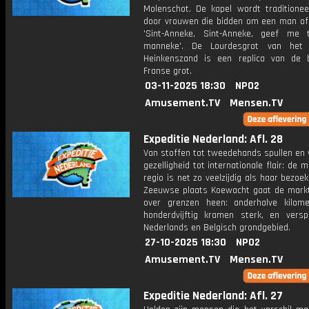
Molenschot. De kapel wordt traditionee
door vrouwen die bidden om een man of 
'Sint-Anneke, Sint-Anneke, geef me
manneke'. De Lourdesgrot van het
Heinkenszand is een replica van de
Franse grot.
03-11-2025 18:30
NPO2
Amusement.TV
Mensen.TV
Expeditie Nederland: Afl. 28
Van stoffen tot tweedehands spullen en 
gezelligheid tot internationale flair: de m
regio is net zo veelzijdig als haar bezoek
Zeeuwse plaats Koewacht gaat de markt l
over grenzen heen: anderhalve kilome
honderdvijftig kramen sterk, en versp
Nederlands en Belgisch grondgebied.
27-10-2025 18:30
NPO2
Amusement.TV
Mensen.TV
Expeditie Nederland: Afl. 27