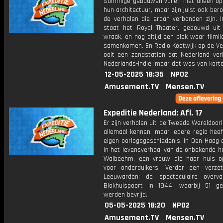
Sommige gebouwen vallen niet alleen o
hun architectuur, maar zijn juist ook be
de verhalen die eraan verbonden zijn. I
staat het Royal Theater, gebouwd uit
wraak, en nog altijd een plek waar filml
samenkomen. En Radio Kootwijk op de V
ooit een zendstation dat Nederland ve
Nederlands-Indië, maar dat was van korte
12-05-2025 18:35
NPO2
Amusement.TV
Mensen.TV
Expeditie Nederland: Afl. 17
Er zijn verhalen uit de Tweede Wereldoor
allemaal kennen, maar iedere regio heef
eigen oorlogsgeschiedenis. In Den Haag 
in het levensverhaal van de onbekende h
Walbeehm, een vrouw die haar huis o
voor onderduikers. Verder een verzet
Leeuwarden: de spectaculaire overv
Blokhuispoort in 1944, waarbij 51 g
werden bevrijd.
05-05-2025 18:20
NPO2
Amusement.TV
Mensen.TV