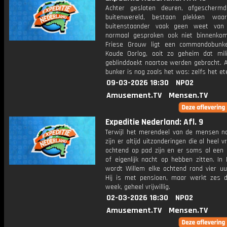
Achter gesloten deuren, afgescherm
buitenwereld, bestaan plekken waa
buitenstaander vaak geen weet van
normaal gesproken ook niet binnenkom
Friese Grouw ligt een commandobunk
Koude Oorlog, ooit zo geheim dat mili
geblinddoekt naartoe werden gebracht. A
bunker is nog zoals het was: zelfs het ete
09-03-2026 18:30
NPO2
Amusement.TV
Mensen.TV
Expeditie Nederland: Afl. 9
Terwijl het merendeel van de mensen no
zijn er altijd uitzonderingen die al heel v
ochtend op pad zijn en er soms al een 
of eigenlijk nacht op hebben zitten. In
wordt Willem elke ochtend rond vier uu
Hij is met pensioen, maar werkt zes 
week, geheel vrijwillig.
02-03-2026 18:30
NPO2
Amusement.TV
Mensen.TV