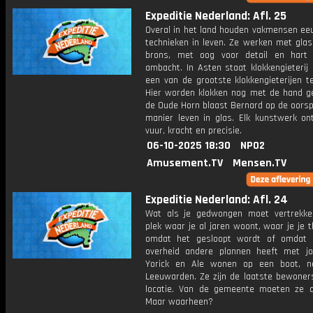
Expeditie Nederland: Afl. 25
Overal in het land houden vakmensen e
technieken in leven. Ze werken met glas
brons, met oog voor detail en hart
ambacht. In Asten staat klokkengieterij 
een van de grootste klokkengieterijen t
Hier worden klokken nog met de hand ge
de Oude Horn blaast Bernard op de oorsp
manier leven in glas. Elk kunstwerk ont
vuur, kracht en precisie.
06-10-2025 18:30
NPO2
Amusement.TV
Mensen.TV
Expeditie Nederland: Afl. 24
Wat als je gedwongen moet vertrekk
plek waar je al jaren woont, waar je je t
omdat het gesloopt wordt of omdat 
overheid andere plannen heeft met j
Yorick en Ale wonen op een boot, n
Leeuwarden. Ze zijn de laatste bewoner
locatie. Van de gemeente moeten ze 
Maar waarheen?