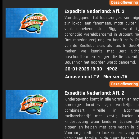
Expeditie Nederland: Afl. 3
Van dragqueen tot feestzanger: sommi
zijn lokaal een fenomeen, maar buiten 
vaak onbekend. Jan Biggel werd ti
coronatijd wereldberoemd in Brabant met
Ons moeder zeej nog en heeft zelfs 
van de Snollebollekes als fan. In Oost-
maken we kennis met Bert Scha
buschauffeur en zanger die liefkozend
Bauer van het noorden wordt genoemd.
20-01-2025 18:30
NPO2
Amusement.TV
Mensen.TV
Expeditie Nederland: Afl. 2
Kinderopvang komt in alle vormen en ma
sommige locaties zijn werkelijk u
combineert Mireille in Bathm
melkveebedrijf met zestig koeien
kinderopvang waar kinderen tussen de
slapen en helpen met stro vegen in de
Voorburg biedt een luxe kinderopvang ex
vaak geen familie in de buurt hebben, e