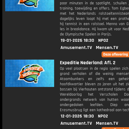
paar minuten in de spotlight, schuilen 
training, toewijding en offers. Tom Egber
met het Nederlands rolstoeltennistea
dagelijks leven loopt hij met een proth
hij tennist in een rolstoel. Menno van 
les in breakdance. Hij kwam uit voor Ne
de Olympische Spelen in Parijs.
19-01-2026 18:30
NPO2
Amusement.TV
Mensen.TV
Expeditie Nederland: Afl. 2
Op veel plaatsen in de regio spelen zic
grond verhalen af die weinig mense
Atoombunkers en zelfs een gehe
hoofdkwartier bleven zo jaren uit het zi
bossen bij Vierhouten ontstond tijdens 
Wereldoorlog het Verscholen Do
ondergronds netwerk van hutten waa
ondergedoken leefden. Diep o
Erasmusbrug ligt een kathedraal aan tech
12-01-2026 18:30
NPO2
Amusement.TV
Mensen.TV