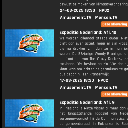
bewust te maken van klimaatverandering
24-03-2025 18:30
NPO2
Amusement.TV
Mensen.TV
Expeditie Nederland: Afl. 10
We worden allemaal steeds ouder. Niet
blijft dan even actief, maar er zijn kras
die nu drukker zijn dan ze in hun jo
waren. De 86-jarige Woody Brunings is n
de frontman van The Crazy Rockers, e
rockband. Bèr besloot op z'n 68e dat hi
klaar was om achter de geraniums te gaa
dus begon hij een krantenwijk.
17-03-2025 18:30
NPO2
Amusement.TV
Mensen.TV
Expeditie Nederland: Afl. 9
In Friesland is Rinze Visser al meer dan vi
het langstzittende raadslid van Ned
vertegenwoordigt hij de Communistische 
de gemeenteraad. In Enkhuizen is Bo