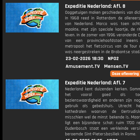
Expeditie Nederland: Afl. 8
Ooggetuigen maken geschiedenis van dich
In 1968 reed in Rotterdam de allereer
van Nederland. Marco was toen acht
maakte, met zijn speciale kaartje, de ri
leven. In de zomer van 1996 veranderde 
van een provinciehoofdstad ineen
metropool: het fietscircus van de Tour 
was neergestreken in de Brabantse stad
23-02-2026 18:30
NPO2
Amusement.TV
Mensen.TV
Expeditie Nederland: Afl. 7
Nederland kent duizenden kerken. Som
het vooral goed als toeris
bezienswaardigheid en anderen zijn nog
gebruik als gebedshuis. Utrecht he
kathedralen waarvan de Gertrudiska
misschien wel de minst bekende is. Maar 
ligt een bijzondere schat: ruim 1700 re
Oudenbosch staat een verkleinde vers
beroemde Sint-Pietersbasiliek in Rome.