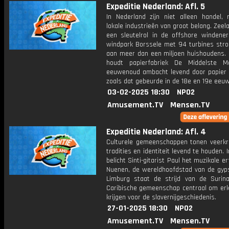
Expeditie Nederland: Afl. 5
In Nederland zijn niet alleen handel,
lokale industrieën van groot belang. Zeel
een sleutelrol in de offshore windener
windpark Borssele met 94 turbines stro
aan meer dan een miljoen huishoudens. 
houdt papierfabriek De Middelste M
eeuwenoud ambacht levend door papier
zoals dat gebeurde in de 18e en 19e eeuw
03-02-2025 18:30
NPO2
Amusement.TV
Mensen.TV
Expeditie Nederland: Afl. 4
Culturele gemeenschappen tonen veerkr
tradities en identiteit levend te houden. 
belicht Sinti-gitarist Paul het muzikale e
Nuenen, de wereldhoofdstad van de gypsy
Limburg staat de strijd van de Suri
Caribische gemeenschap centraal om erk
krijgen voor de slavernijgeschiedenis.
27-01-2025 18:30
NPO2
Amusement.TV
Mensen.TV