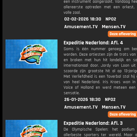
een instrument aangeraakt. Vandaag heef
allereerste optreden met een orkest,
volle zaal.
02-02-2026 18:30
NPO2
Amusement.TV
Mensen.TV
Expeditie Nederland: Afl. 4
Soms is één nummer genoeg om be
worden. Deze artiesten zijn de trots van
en braken met hun hit landelijk en s
internationaal door. Jordy van Loon uit
scoorde zijn grootste hit al op 13-jarige
Met Verliefdheid is een Toverbal stal hij
van heel Nederland. Iris Kroes won in
Voice of Holland en werd meteen een 
sensatie.
26-01-2026 18:30
NPO2
Amusement.TV
Mensen.TV
Expeditie Nederland: Afl. 3
De Olympische Spelen: het podium
allerbeste sporters ter wereld. Maar a