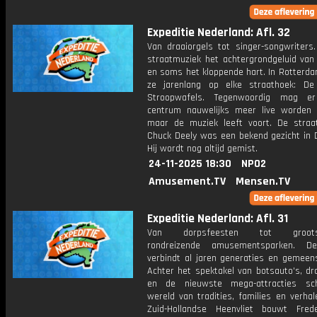
Expeditie Nederland: Afl. 32
Van draaiorgels tot singer-songwriters
straatmuziek het achtergrondgeluid van
en soms het kloppende hart. In Rotterda
ze jarenlang op elke straathoek: D
Stroopwafels. Tegenwoordig mag e
centrum nauwelijks meer live worden 
maar de muziek leeft voort. De straa
Chuck Deely was een bekend gezicht in 
Hij wordt nog altijd gemist.
24-11-2025 18:30
NPO2
Amusement.TV
Mensen.TV
Expeditie Nederland: Afl. 31
Van dorpsfeesten tot grootsted
rondreizende amusementsparken. D
verbindt al jaren generaties en gemeen
Achter het spektakel van botsauto's, dr
en de nieuwste mega-attracties sch
wereld van tradities, families en verhal
Zuid-Hollandse Heenvliet bouwt Frede