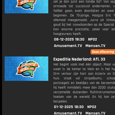
zet je dan juist een tandje bij? Van op
armoede tot succesvol ondernemer, v
failliet gaan, even doorbijten en wee
beginnen. De 73-jarige, Haagse Eric 
allemaal meegemaakt. Jurre uit Vink
goud bij het snowboarden op de Special 
Een enorme prestatie, zeker voor i
hoogtevrees heeft.
08-12-2025 18:30
NPO2
Amusement.TV
Mensen.TV
Expeditie Nederland: Afl. 33
Het begint vaak met één object. Maar vo
weet is de kamer te klein en is het hui
Orm verloor zijn hart aan Asterix en Ob
huis staat vol stripalbums, schaak
postzegels en beeldjes van de beroemde 
hij heeft inmiddels meer dan 3200 stuks
verzamelde duizenden fluitinstrumenten
hoeken van de wereld. En hij kan ze
bespelen.
01-12-2025 18:30
NPO2
Amusement.TV
Mensen.TV