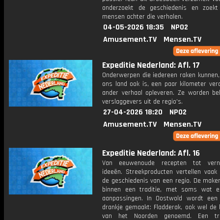
onderzoekt de geschiedenis en zoek
mensen achter die verhalen.
04-05-2026 18:35
NPO2
Amusement.TV
Mensen.TV
Expeditie Nederland: Afl. 17
Onderwerpen die iedereen raken kunnen, 
ons land ook is, een paar kilometer ver
ander verhaal opleveren. Ze worden bel
verslaggevers uit de regio's.
27-04-2026 18:20
NPO2
Amusement.TV
Mensen.TV
Expeditie Nederland: Afl. 16
Van eeuwenoude recepten tot vern
ideeën. Streekproducten vertellen vaak 
de geschiedenis van een regio. De make
binnen een traditie, met soms wat ei
aanpassingen. In Oostwold wordt een 
drankje gemaakt: Fladderak, ook wel de 
van het Noorden genoemd. Een trad