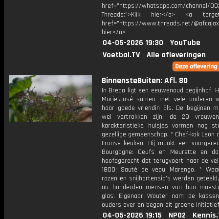
href="https://whatsapp.com/channel/
Threads:">Klik hier</a> <a target=
href="https://www.threads.net/@afcajax
hier</a>
04-05-2026 19:30
YouTube
Voetbal.TV
Alle afleveringen
BinnensteBuiten: Afl. 80
In Breda ligt een eeuwenoud begijnhof. 
Marie-José samen met vele anderen 
haar goede vriendin Els. De begijnen 
wel vertrokken zijn, de 29 vrouwe
karakteristieke huisjes vormen nog s
gezellige gemeenschap. * Chef-kok Leon d
Franse keuken. Hij maakt een voorgerec
Bourgogne: Oeufs en Meurette en da
hoofdgerecht dat terugvoert naar de vel
1800: Sauté de veau Marengo. * Waa
rozen en snijhortensia's werden geteeld
nu honderden mensen van hun moestu
glas. Eigenaar Wouter nam de kassen
ouders over en begon dit groene initiatief
04-05-2026 19:15
NPO2
Kennis.