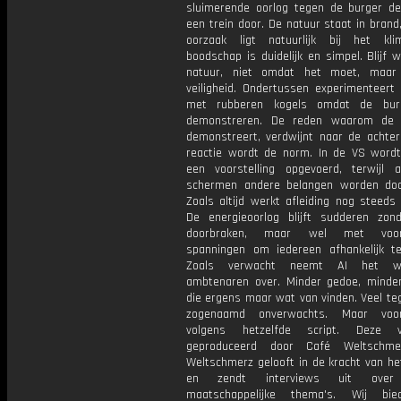
sluimerende oorlog tegen de burger de
een trein door. De natuur staat in bran
oorzaak ligt natuurlijk bij het kl
boodschap is duidelijk en simpel. Blijf 
natuur, niet omdat het moet, maar
veiligheid. Ondertussen experimenteert 
met rubberen kogels omdat de burge
demonstreren. De reden waarom de b
demonstreert, verdwijnt naar de achter
reactie wordt de norm. In de VS word
een voorstelling opgevoerd, terwijl 
schermen andere belangen worden doo
Zoals altijd werkt afleiding nog steeds
De energieoorlog blijft sudderen zon
doorbraken, maar wel met voort
spanningen om iedereen afhankelijk t
Zoals verwacht neemt AI het w
ambtenaren over. Minder gedoe, mind
die ergens maar wat van vinden. Veel tege
zogenaamd onverwachts. Maar voor
volgens hetzelfde script. Deze 
geproduceerd door Café Weltschme
Weltschmerz gelooft in de kracht van he
en zendt interviews uit over 
maatschappelijke thema's. Wij bi