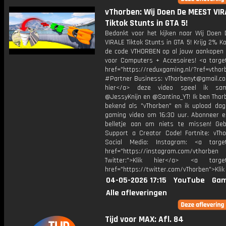
vThorben: Wij Doen De MEEST VIR
Tiktok Stunts in GTA 5!
Bedankt voor het kijken naar Wij Doen
VIRALE Tiktok Stunts in GTA 5! Krijg 2% K
de code VTHORBEN op al jouw aankopen 
voor Computers + Accesoires! <a target
href="https://reduxgaming.nl/?ref=vthor
#Partner Business: vThorbenyt@gmail.com
hier</a> deze video speel ik s
@JessyKnijn en @Santino_YT! Ik ben Thor
bekend als "vThorben" en ik upload dage
gaming video om 16:30 uur. Abonneer e
belletje aan om niets te missen! Geb
Support a Creator Code! Fortnite: vTho
Social Media: Instagram: <a target
href="https://instagram.com/vthorben
Twitter:">Klik hier</a> <a target=
href="https://twitter.com/vThorben">Klik
04-05-2026 17:15
YouTube
Gam
Alle afleveringen
Tijd voor MAX: Afl. 84