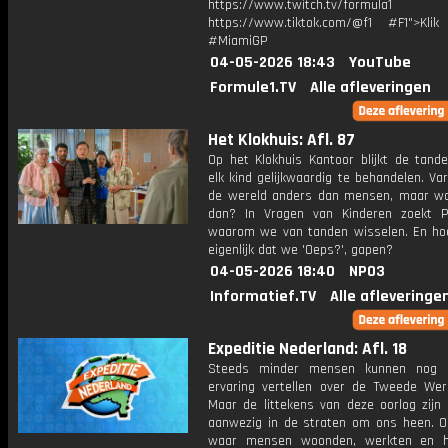
https://www.twitch.tv/formula1
https://www.tiktok.com/@f1 #F1">Klik
#MiamiGP
04-05-2026 18:43
YouTube
Formule1.TV
Alle afleveringen
Het Klokhuis: Afl. 87
Op het Klokhuis Kantoor blijkt de tande
elk kind gelijkwaardig te behandelen. Va
de wereld anders dan mensen, maar wa
dan? In Vragen van Kinderen zoekt P
waarom we van tanden wisselen. En ho
eigenlijk dat we 'Oeps?', gapen?
04-05-2026 18:40
NPO3
Informatief.TV
Alle afleveringe
Expeditie Nederland: Afl. 18
Steeds minder mensen kunnen nog u
ervaring vertellen over de Tweede Were
Maar de littekens van deze oorlog zijn 
aanwezig in de straten om ons heen. O
waar mensen woonden, werkten en h