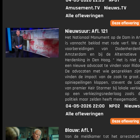
04-05-2026 22:25
NPO1
Amusement.TV
Nieuws.TV
Alle afleveringen
Nieuwsuur: Afl. 121
Het Nationaal Monument op de Dam in 
is vannacht beklad met rode verf. We zi
voorbereidingen van Dodenherde
Amsterdam en bij de Alternatieve N
Herdenking in Den Haag. * Het is niet 
een nieuwe advocaat te vinden voor Rido
De advocaten met wie gesprekken zij
vinden de impact van de zaak te groot.
opiniepeilingen kloppen, stevent de Lab
van premier Keir Starmer bij lokale verki
op een verkiezingsnederlaag zoals 
politiek maar zelden heeft meegemaakt.
04-05-2026 22:00
NPO2
Nieuws
Alle afleveringen
Blauw: Afl. 1
Van de meldkamer tot het arrestatie