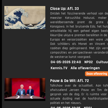
Close Up: Afl. 33
Ontdek het fascinerende verhaal van d
meester Katsushika Hokusai, make
wereldberoemde prent de grote 
Kanagawa. In het bruisende Edo, het huid
ontwikkelde hij een geheel eigen beeldt
kleurrijke ukiyo-e prenten bereikten in d
Europa en veroorzaakten een ware Ja
Ook schilders als Monet en Vincent
raakten diep geïnspireerd. Met zijn ver
composities en perspectieven veranderd
de westerse kunst voorgoed.
04-05-2026 22:40
NPO2
Cultuu
Kennis.TV
Alle afleveringen
Pauw & De Wit: Afl. 72
Talkshow over de actualiteit. Aan taf
afwisselend Jeroen Pauw en Tim de
gesprek van de dag. Er is ruimte voor
actuele duiding met de hoofdrolspele
politiek en het nieuws.