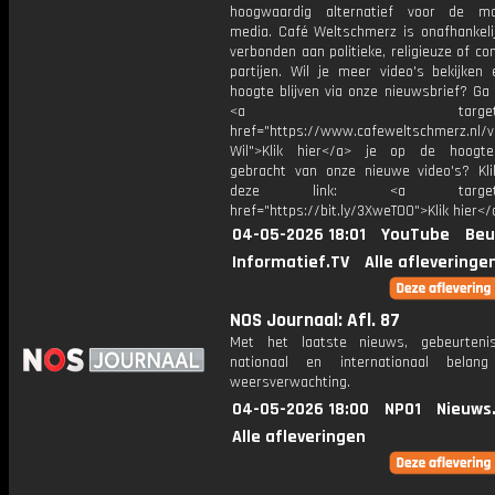
hoogwaardig alternatief voor de ma
media. Café Weltschmerz is onafhankelij
verbonden aan politieke, religieuze of c
partijen. Wil je meer video's bekijken
hoogte blijven via onze nieuwsbrief? Ga
<a target="_bl
href="https://www.cafeweltschmerz.nl/v
Wil">Klik hier</a> je op de hoogt
gebracht van onze nieuwe video's? Kl
deze link: <a target="_
href="https://bit.ly/3XweTO0">Klik hier</
04-05-2026 18:01
YouTube
Beu
Informatief.TV
Alle afleveringe
NOS Journaal: Afl. 87
Met het laatste nieuws, gebeurteni
nationaal en internationaal bela
weersverwachting.
04-05-2026 18:00
NPO1
Nieuws
Alle afleveringen