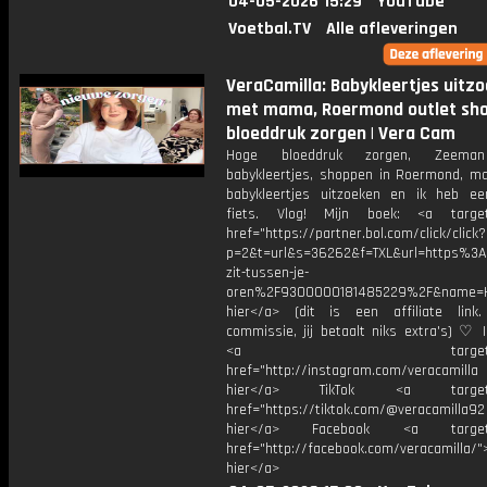
04-05-2026 15:29
YouTube
Voetbal.TV
Alle afleveringen
VeraCamilla: Babykleertjes uitz
met mama, Roermond outlet sh
bloeddruk zorgen | Vera Cam
Hoge bloeddruk zorgen, Zeeman 
babykleertjes, shoppen in Roermond, m
babykleertjes uitzoeken en ik heb e
fiets. Vlog! Mijn boek: <a target=
href="https://partner.bol.com/click/click?
p=2&t=url&s=36262&f=TXL&url=https%
zit-tussen-je-
oren%2F9300000181485229%2F&name=H
hier</a> (dit is een affiliate link.
commissie, jij betaalt niks extra's) ♡ 
<a target="_bl
href="http://instagram.com/veracamill
hier</a> TikTok <a target="
href="https://tiktok.com/@veracamilla9
hier</a> Facebook <a target="
href="http://facebook.com/veracamilla/">
hier</a>