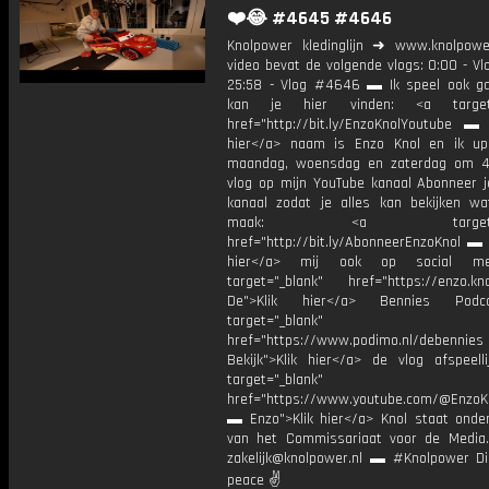
❤️😂 #4645 #4646
Knolpower kledinglijn ➜ www.knolpowe
video bevat de volgende vlogs: 0:00 - V
25:58 - Vlog #4646 ▬ Ik speel ook g
kan je hier vinden: <a target=
href="http://bit.ly/EnzoKnolYoutube ▬ M
hier</a> naam is Enzo Knol en ik up
maandag, woensdag en zaterdag om 4
vlog op mijn YouTube kanaal Abonneer j
kanaal zodat je alles kan bekijken w
maak: <a target="_b
href="http://bit.ly/AbonneerEnzoKnol ▬ 
hier</a> mij ook op social me
target="_blank" href="https://enzo.kno
De">Klik hier</a> Bennies Podc
target="_blank"
href="https://www.podimo.nl/debennies
Bekijk">Klik hier</a> de vlog afspeelli
target="_blank"
href="https://www.youtube.com/@EnzoKn
▬ Enzo">Klik hier</a> Knol staat onder
van het Commissariaat voor de Media.
zakelijk@knolpower.nl ▬ #Knolpower Di
peace ✌