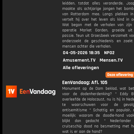
leidden, totdat alles veranderde. Jo
maakte als achtjarige jongen het bom
van Rotterdam mee. Langs plekken i
vertelt hij over het leven als kind in oo
Wat begon met de verhalen van zijn
operatie Market Garden, groeide ui
passie. Teun uit Groesbeek verzamelt vo
onderzoekt de geschiedenis en zoek
mensen achter die verhalen.
04-05-2026 18:35
NPO2
Amusement.TV
Mensen.TV
Alle afleveringen
EenVandaag: Afl. 105
Monument op de Dam beklad, wat bet
voor de dodenherdenking? * Eddy B
overleefde de Holocaust, nu is hij in Ne
te waarschuwen voor de gevol
antisemitisme * Schattig en populair,
moeilijk: waarom de doodle-hond vaak
blijkt dan gedacht * Nederlande
cruiseschip dood na besmetting met ha
wat is er aan de hand?