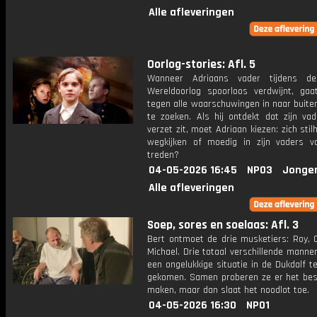
Alle afleveringen
Oorlog-stories: Afl. 5
Wanneer Adriaans vader tijdens d
Wereldoorlog spoorloos verdwijnt, gaa
tegen alle waarschuwingen in naar buit
te zoeken. Als hij ontdekt dat zijn vad
verzet zit, moet Adriaan kiezen: zich sti
wegkijken of moedig in zijn vaders v
treden?
04-05-2026 16:45
NPO3
Jonge
Alle afleveringen
Soep, sores en soelaas: Afl. 3
Bert ontmoet de drie musketiers: Roy,
Michael. Drie totaal verschillende manne
een ongelukkige situatie in de Dukdalf te
gekomen. Samen proberen ze er het bes
maken, maar dan slaat het noodlot toe.
04-05-2026 16:30
NPO1