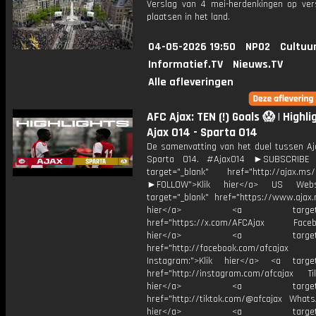
Verslag van 4 mei-herdenkingen op vers
plaatsen in het land.
04-05-2026 19:50
NPO2
Cultuu
Informatief.TV
Nieuws.TV
Alle afleveringen
AFC Ajax: TEN (!) Goals 😱 | Highli
Ajax O14 - Sparta O14
De samenvatting van het duel tussen Aj
Sparta O14. #AjaxO14 ►SUBSCRIB
target="_blank" href="http://ajax.ms/
►FOLLOW">Klik hier</a> US Webs
target="_blank" href="https://www.ajax.n
hier</a> <a target="_
href="https://x.com/AFCAjax Facebo
hier</a> <a target="_
href="http://facebook.com/afcajax
Instagram:">Klik hier</a> <a target
href="http://instagram.com/afcajax TikT
hier</a> <a target="_
href="http://tiktok.com/@afcajax WhatsA
hier</a> <a target="_