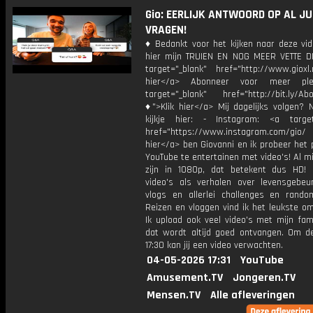
Gio: EERLIJK ANTWOORD OP AL JU
VRAGEN!
♦ Bedankt voor het kijken naar deze vid
hier mijn TRUIEN EN NOG MEER VETTE D
target="_blank" href="http://www.gioxl.
hier</a> Abonneer voor meer ple
target="_blank" href="http://bit.ly/Ab
♦">Klik hier</a> Mij dagelijks volgen?
kijkje hier: - Instagram: <a target
href="https://www.instagram.com/gio/
hier</a> ben Giovanni en ik probeer het 
YouTube te entertainen met video's! Al mi
zijn in 1080p, dat betekent dus HD! 
video's als verhalen over levensgebeur
vlogs en allerlei challenges en rando
Reizen en vloggen vind ik het leukste o
Ik upload ook veel video's met mijn fam
dat wordt altijd goed ontvangen. Om 
17:30 kan jij een video verwachten.
04-05-2026 17:31
YouTube
Amusement.TV
Jongeren.TV
Mensen.TV
Alle afleveringen