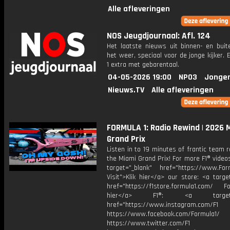
Alle afleveringen
NOS Jeugdjournaal: Afl. 124
Het laatste nieuws uit binnen- en buit
het weer, speciaal voor de jonge kijker.
1 extra met gebarentaal.
04-05-2026 19:00
NPO3
Jonger
Nieuws.TV
Alle afleveringen
FORMULA 1: Radio Rewind | 2026 
Grand Prix
Listen in to 19 minutes of frantic team 
the Miami Grand Prix! For more F1® videos,
target="_blank" href="https://www.For
Visit">Klik hier</a> our store: <a targe
href="https://f1store.formula1.com/ Fol
hier</a> F1®: <a target="_
href="https://www.instagram.com/F1
https://www.facebook.com/Formula1/
https://www.twitter.com/F1