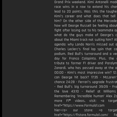
Grand Prix weekend. Kimi Antonelli made
race wins in a row to extend his cha
lead to 20 points. Was this the toughe
Kimi’s career and what does that tell
him? On the other side of the Mercede
how will George Russell be feeling about
fight after losing out to his teammate 
what do the guys make of George’s 
about the Miami track not suiting him? A
agenda: why Lando Norris missed out on
Charles Leclerc’s final lap spin that c
podium, Red Bull’s turnaround and a ver
day for Franco Colapinto. Plus, the
tribute to former F1 driver and Paralym
Zanardi, who has passed away at the a
00:00 - Kimi's most impressive win? 12
can George hit back? 17:35 - McLaren
chance 24:28 - Ferrari's upgrade frustra
- Red Bull's big turnaround 39:09 - Fra
the love 43:10 - Relief at William
Remembering 'incredible human' Alex Za
more F1® videos, visit: <a target=
href="https://www.Formula1.com Vis
hier</a> our store: <a target=
href="https://f1store.formula1.com/ Fol