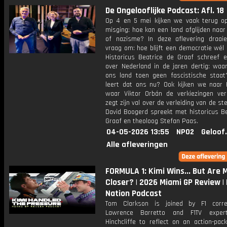
De Ongelooflijke Podcast: Afl. 18
Op 4 en 5 mei kijken we vaak terug o
misging: hoe kan een land afglijden naa
of nazisme? In deze aflevering draa
vraag om: hoe blijft een democratie wél
Historicus Beatrice de Graaf schreef 
over Nederland in de jaren dertig: wa
ons land toen geen fascistische staa
leert dat ons nu? Ook kijken we naar H
waar Viktor Orbán de verkiezingen ver
zegt zijn val over de verleiding van de s
David Boogerd spreekt met historicus Be
Graaf en theoloog Stefan Paas.
04-05-2026 13:55
NPO2
Geloof
Alle afleveringen
FORMULA 1: Kimi Wins... But Are
Closer? | 2026 Miami GP Review | 
Nation Podcast
Tom Clarkson is joined by F1 corre
Lawrence Barretto and F1TV expe
Hinchcliffe to reflect on an action-pac