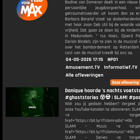
Bodine van Someren deelt in een nieuw 
persoonlijke jeugdzorgverhaal,
getraumatiseerder uit kwam dan ze eri
Barbara Barend staat op dodenherdenk
met haar zoon Seb stil bij de waarde va
vrijheid. Dat gaan ze doen bij de kinder
in Madurodam. * Isa Hoes, Sjoerd Ple
Dorian Bindels zijn te zien in de musical 
over het bombardement op Rotterdam
cast van de musical treedt bij ons op.
04-05-2026 17:15
NPO1
Amusement.TV
Informatief.TV
Alle afleveringen
Danique hoorde 's nachts voets
#ghoststories 😵💀 | SLAM! #po
Wat zou jij gedaan hebben? Vergeet j
onze YouTube-kanalen te abonneren: SLAM
<a target="_bl
href="https://bit.ly/YTslamradio">Klik
SLAM! – Music <a target="_
href="https://bit.ly/YTslammusic">Klik
SLAM! – Series <a target="