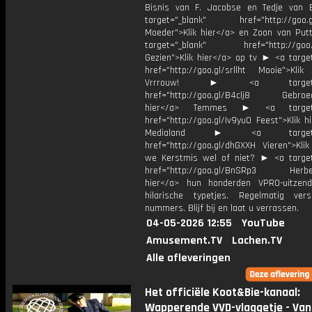
Bisnis van F. Jacobse en Tedje van
target="_blank" href="http://goo.g
Moeder">Klik hier</a> en Zoon van Pu
target="_blank" href="http://goo.g
Gezien">Klik hier</a> op tv ► <a target
href="http://goo.gl/srllht Mooie">Klik
Vrrrouw! ► <a target="_
href="http://goo.gl/B4clj8 Gebroed
hier</a> Temmes ► <a target="
href="http://goo.gl/Iv9yu0 Feest">Klik h
Medialand ► <a target="_
href="http://goo.gl/dhGXXH Vieren">Klik
we Kerstmis wel of niet? ► <a target
href="http://goo.gl/BnSRp3 Herbele
hier</a> hun honderden VPRO-uitzen
hilarische typetjes. Regelmatig ver
nummers. Blijf bij en laat u verrassen.
04-05-2026 12:55
YouTube
Amusement.TV
Lachen.TV
Alle afleveringen
Het officiële Koot&Bie-kanaal:
Wapperende VVD-vlaggetje - Van