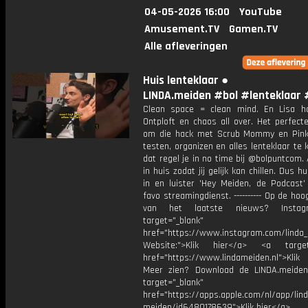
04-05-2026 16:00
YouTube
Amusement.TV
Gamen.TV
Alle afleveringen
Huis lenteklaar ●
LINDA.meiden #bol #lenteklaar 
Clean space = clean mind. En Lisa h
Ontploft en chaos all over. Het perfec
om die hack met Scrub Mommy en Pink
testen, organizen en alles lenteklaar te k
dat regel je in no time bij @bolpuntcom. 
in huis zodat jij gelijk kan chillen. Dus h
in en luister 'Hey Meiden, de Podcast'
favo streamingdienst. ---------- Op de hoog
van het laatste nieuws? Instag
target="_blank"
href="https://www.instagram.com/linda
Website:">Klik hier</a> <a target=
href="https://www.lindameiden.nl">Klik
Meer zien? Download de LINDA.meide
target="_blank"
href="https://apps.apple.com/nl/app/lind
meiden/id6480178639">Klik hier</a>