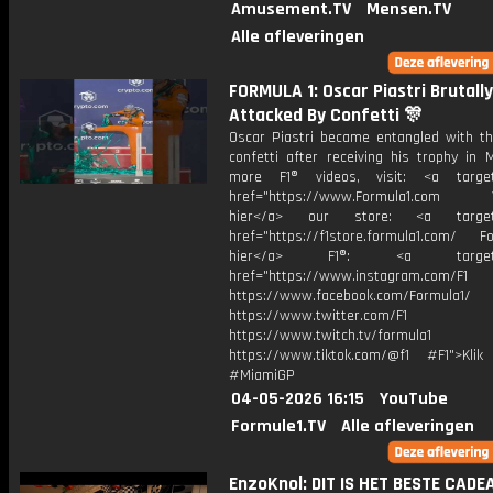
Amusement.TV
Mensen.TV
Alle afleveringen
FORMULA 1: Oscar Piastri Brutally
Attacked By Confetti 🎊
Oscar Piastri became entangled with t
confetti after receiving his trophy in 
more F1® videos, visit: <a target=
href="https://www.Formula1.com Vis
hier</a> our store: <a target=
href="https://f1store.formula1.com/ Fol
hier</a> F1®: <a target="_
href="https://www.instagram.com/F1
https://www.facebook.com/Formula1/
https://www.twitter.com/F1
https://www.twitch.tv/formula1
https://www.tiktok.com/@f1 #F1">Klik
#MiamiGP
04-05-2026 16:15
YouTube
Formule1.TV
Alle afleveringen
EnzoKnol: DIT IS HET BESTE CADE