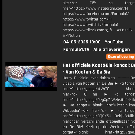
hier</a> F1®: <a target="_
href="https://www.instagram.com/F1
https://www.facebook.com/Formula1/
https://www.twitter.com/F1
https://www.twitch.tv/formula1
https://www.tiktok.com/@f1 #F1">Klik
#F1Nation
04-05-2026 13:00
YouTube
Formule1.TV
Alle afleveringen
Het officiële Koot&Bie-kanaal: 
- Van Kooten & De Bie
Harry F. Kriele over daklozen. --------- B
video’s van Kooten en De Bie ► <a targe
href="http://goo.gl/ktWrT0 Abonne
hier</a> U nu ► <a target="
href="http://goo.gl/RegXp7 Website">Kli
► <a target="_blank" href="http://koot
Wikipedia">Klik hier</a> ► <a target
href="http://goo.gl/DQSX5H Bekijk">Klik
hieronder verschillende afspeellijsten 
en De Bie! Keek op de Week van T
target="_blank" href="http://goo.g