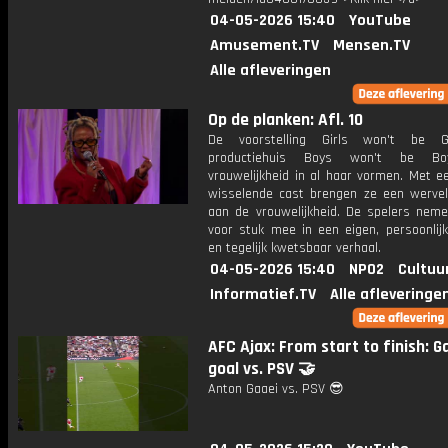
04-05-2026 15:40
YouTube
Amusement.TV
Mensen.TV
Alle afleveringen
Op de planken: Afl. 10
De voorstelling Girls won't be G
productiehuis Boys won't be Bo
vrouwelijkheid in al haar vormen. Met e
wisselende cast brengen ze een werve
aan de vrouwelijkheid. De spelers neme
voor stuk mee in een eigen, persoonlijk
en tegelijk kwetsbaar verhaal.
04-05-2026 15:40
NPO2
Cultuu
Informatief.TV
Alle afleveringe
AFC Ajax: From start to finish: G
goal vs. PSV 🤝
Anton Gaaei vs. PSV 😎