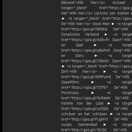
Blijvend">Klik hier</a> Actue
target="_blank" href="https://goo.
Het">Klik hier</a> Lachste van Kooten 
► <a target="_blank" href="http://goo.
De">Klik hier</a> Vieze Man ► <a target
href="http://goo.gl/fdRdKq Het">Klik
Simplisties Verbond ► <a target=
href="https://goo.gl/AGbvfV Sport">Klik
en Spel ► <a target="_
href="https://goo.gl/p8ahxN Zang">Klik
en Dans ► <a target="_
href="https://goo.gl/218oGv Sport">Klik
► <a target="_blank" href="https://goo.
Dirk">Klik hier</a> ► <a target=
href="http://goo.gl/WMPum5 De">Klik
Speelfilms ► <a target="_
href="https://goo.gl/727TEY De">Klik
Positivoos ► <a target="_
href="https://goo.gl/5cReHH De">Klik
Familie Van der Laak ► <a target=
href="https://goo.gl/yrDQDi De">Klik
schrijver en het schrijven ► <a target
href="http://goo.gl/PJgHYV De">Klik
zusjes Veenendaal ► <a target=
href="http://goo.gl/rf5cQA De">Klik