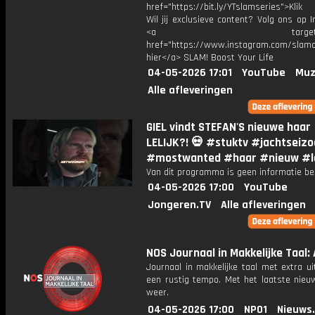
href="https://bit.ly/YTslamseries">Klik
Wil jij exclusieve content? Volg ons op 
<a target="_bl
href="https://www.instagram.com/slamoff
hier</a> SLAM! Boost Your Life
04-05-2026 17:01
YouTube
Muz
Alle afleveringen
GIEL vindt STEFAN'S nieuwe haar
LELIJK?! 💀 #stuktv #jachtseiz
#mostwanted #haar #nieuw #le
Van dit programma is geen informatie be
04-05-2026 17:00
YouTube
Jongeren.TV
Alle afleveringen
NOS Journaal in Makkelijke Taal: 
Journaal in makkelijke taal met extra ui
een rustig tempo. Met het laatste nieu
weer.
04-05-2026 17:00
NPO1
Nieuws