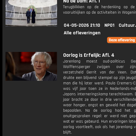
Na de Dam: Afl. 1
Terugblikken op de herdenking op d
vooruitkijken op de activiteiten in Wagen
04-05-2026 21:10
NPO1
Cultuur
Alle afleveringen
Oorlog is Erfelijk: Afl. 4
Jarenlang moest oud-politicus Ge
Wolffensperger zwijgen over zij
verzetsheld Gerrit van der Veen. Da
drukte een blijvend stempel op zijn jeug
man die hij later werd. Paula Cremers-C
was vijf jaar toen ze in Nederlands-Ind
Japans interneringskamp terechtkwam. D
jaar bracht ze door in drie verschillen
waar honger, angst en geweld het dageli
bepaalden. Na de oorlog had het g
onuitgesproken regel: er werd niet gep
wat er was gebeurd. Hun ervaringen late
oorlog voortleeft, ook als het jarenlang
blijft.