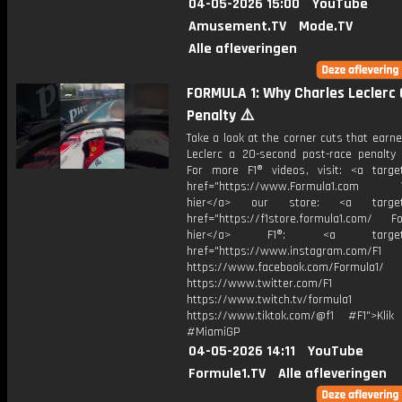
04-05-2026 15:00
YouTube
Amusement.TV
Mode.TV
Alle afleveringen
FORMULA 1: Why Charles Leclerc 
Penalty ⚠️
Take a look at the corner cuts that earn
Leclerc a 20-second post-race penalty 
For more F1® videos, visit: <a target
href="https://www.Formula1.com Vis
hier</a> our store: <a target=
href="https://f1store.formula1.com/ Fol
hier</a> F1®: <a target="_
href="https://www.instagram.com/F1
https://www.facebook.com/Formula1/
https://www.twitter.com/F1
https://www.twitch.tv/formula1
https://www.tiktok.com/@f1 #F1">Klik
#MiamiGP
04-05-2026 14:11
YouTube
Formule1.TV
Alle afleveringen