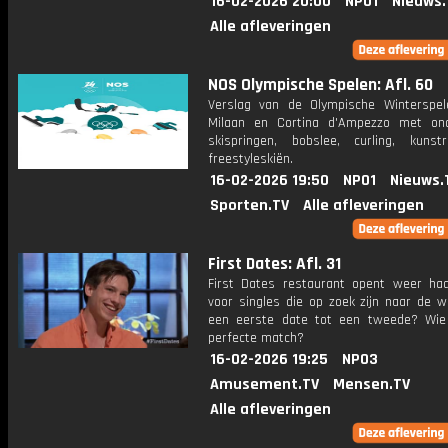
16-02-2026 20:00
NPO1
Nieuws.
Alle afleveringen
NOS Olympische Spelen: Afl. 60
Verslag van de Olympische Winterspel
Milaan en Cortina d'Ampezzo met on
skispringen, bobslee, curling, kunst
freestyleskiën.
16-02-2026 19:50
NPO1
Nieuws.
Sporten.TV
Alle afleveringen
First Dates: Afl. 31
First Dates restaurant opent weer ha
voor singles die op zoek zijn naar de w
een eerste date tot een tweede? Wie
perfecte match?
16-02-2026 19:25
NPO3
Amusement.TV
Mensen.TV
Alle afleveringen