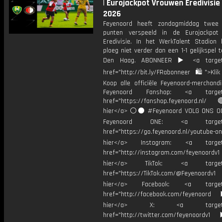
| Eurojackpot Vrouwen Eredivisie
2026
Feyenoord heeft zondagmiddag twee 
punten verspeeld in de Eurojackpot
Eredivisie. In het WerkTalent Stadio
ploeg niet verder dan een 1-1 gelijkspel
Den Haag. ABONNEER ▶️ <a target=
href="http://bit.ly/FRabonneer 🛍">Klik
Koop alle officiële Feyenoord-merchandi
Feyenoord Fanshop: <a target="
href="https://fanshop.feyenoord.nl/
hier</a> ⚪️⚫ #Feyenoord VOLG ONS OO
Feyenoord ONE: <a target="
href="https://go.feyenoord.nl/youtube-on
hier</a> Instagram: <a target=
href="http://instagram.com/feyenoordv1
hier</a> TikTok: <a target="
href="https://TikTok.com/@Feyenoordv1
hier</a> Facebook: <a target="
href="http://facebook.com/feyenoord
hier</a> X: <a target="_
href="http://twitter.com/feyenoordv1