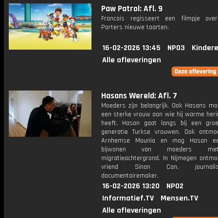
Paw Patrol: Afl. 9
Francois regisseert een filmpje ov
Porters nieuwe taarten.
16-02-2026 13:45
NPO3
Kinder
Alle afleveringen
Hasans Wereld: Afl. 7
Moeders zijn belangrijk. Ook Hasans m
een sterke vrouw aan wie hij warme heri
heeft. Hasan gaat langs bij een gro
generatie Turkse vrouwen. Ook ontmo
Arnhemse Mounia en mag Hasan e
bijwonen van moeders m
migratieachtergrond. In Nijmegen ontmoe
vriend Sinan Can, journal
documentairemaker.
16-02-2026 13:20
NPO2
Informatief.TV
Mensen.TV
Alle afleveringen