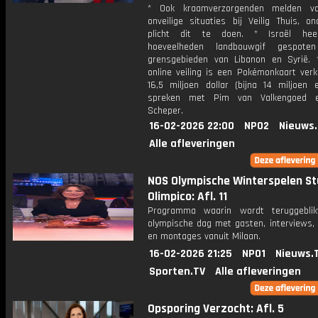
* Ook kraamverzorgenden melden v
onveilige situaties bij Veilig Thuis, o
plicht dit te doen. * Israël hee
hoeveelheden landbouwgif gespot
grensgebieden van Libanon en Syrië. 
online veiling is een Pokémonkaart verk
16,5 miljoen dollar (bijna 14 miljoen 
spreken met Pim van Valkengoed 
Scheper.
16-02-2026 22:00
NPO2
Nieuws
Alle afleveringen
NOS Olympische Winterspelen St
Olimpico: Afl. 11
Programma waarin wordt teruggebli
olympische dag met gasten, interviews, 
en montages vanuit Milaan.
16-02-2026 21:25
NPO1
Nieuws.
Sporten.TV
Alle afleveringen
Opsporing Verzocht: Afl. 5