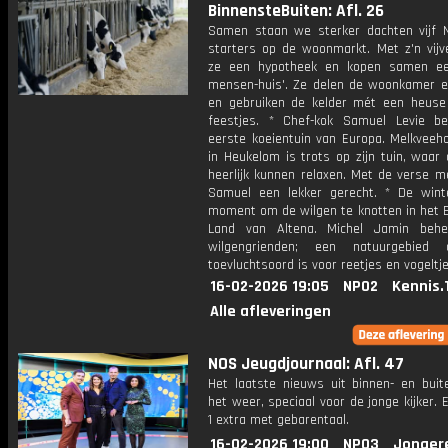
BinnensteBuiten: Afl. 26
Samen staan we sterker dachten vijf 
starters op de woonmarkt. Met z'n vijve
ze een hypotheek en kopen samen ee
mensen-huis'. Ze delen de woonkamer e
en gebruiken de kelder mét een heuse
feestjes. * Chef-kok Samuel Levie b
eerste koeientuin van Europa. Melkveeh
in Heukelom is trots op zijn tuin, waar
heerlijk kunnen relaxen. Met de verse m
Samuel een lekker gerecht. * De wint
moment om de wilgen te knotten in het 
Land van Altena. Michel Jamin behe
wilgengrienden; een natuurgebied
toevluchtsoord is voor reetjes en vogeltje
16-02-2026 19:05
NPO2
Kennis.
Alle afleveringen
NOS Jeugdjournaal: Afl. 47
Het laatste nieuws uit binnen- en buit
het weer, speciaal voor de jonge kijker.
1 extra met gebarentaal.
16-02-2026 19:00
NPO3
Jonger