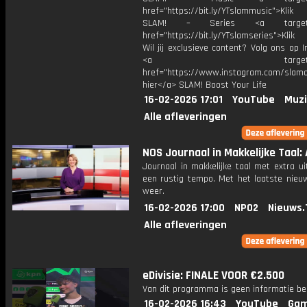
href="https://bit.ly/YTslammusic">Klik
SLAM! – Series <a target="
href="https://bit.ly/YTslamseries">Klik
Wil jij exclusieve content? Volg ons op 
<a target="_bl
href="https://www.instagram.com/slamoff
hier</a> SLAM! Boost Your Life
16-02-2026 17:01
YouTube
Muzi
Alle afleveringen
NOS Journaal in Makkelijke Taal: 
Journaal in makkelijke taal met extra ui
een rustig tempo. Met het laatste nieu
weer.
16-02-2026 17:00
NPO2
Nieuws.
Alle afleveringen
eDivisie: FINALE VOOR €2.500
Van dit programma is geen informatie be
16-02-2026 16:43
YouTube
Gam