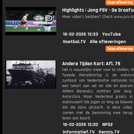
Highlights | Jong PSV - De Graaf
Meer video's bekijken? Check www.psv.nl/
16-02-2026 12:33
YouTube
Voetbal.TV
Alle afleveringen
Andere Tijden Kort: Afl. 79
Het is nauwelijks meer voor te stellen, 
Tweede Wereldoorlog is de walvisv
symbool van Nederlandse nationale tro
een tekort aan vet en olie en daarom
Willem Barendsz achttien jaar lang
Antarctica. Waar Nederland groots i
walvisvaart! We jagen zo lang op blauwe 
dat die bijna uitsterft. In deze vide
samen met de bemanning mee terug 
leven aan boord.
16-02-2026 12:30
NPO2
Informatief.TV
Kennis.TV