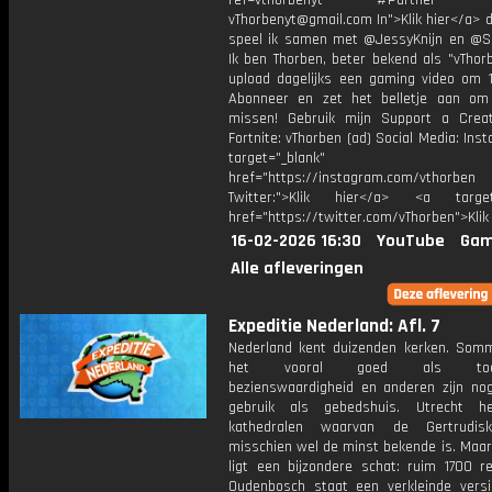
ref=vthorbenyt #Partner Bu
vThorbenyt@gmail.com In">Klik hier</a> 
speel ik samen met @JessyKnijn en @Sa
Ik ben Thorben, beter bekend als "vThor
upload dagelijks een gaming video om 1
Abonneer en zet het belletje aan om
missen! Gebruik mijn Support a Crea
Fortnite: vThorben (ad) Social Media: Ins
target="_blank"
href="https://instagram.com/vthorben
Twitter:">Klik hier</a> <a target=
href="https://twitter.com/vThorben">Klik
16-02-2026 16:30
YouTube
Gam
Alle afleveringen
Expeditie Nederland: Afl. 7
Nederland kent duizenden kerken. Som
het vooral goed als toeris
bezienswaardigheid en anderen zijn nog
gebruik als gebedshuis. Utrecht he
kathedralen waarvan de Gertrudiska
misschien wel de minst bekende is. Maar 
ligt een bijzondere schat: ruim 1700 re
Oudenbosch staat een verkleinde vers