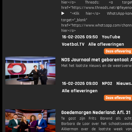
hier</a> Threads: <a target="
href="https://www.threads.net/@feyeno
▶️">Klik hier</a> WhatsApp-kan
target="_blank"
href="https://www.whatsapp.com/chann
hier</a>
16-02-2026 09:50
YouTube
Voetbal.TV
Alle afleveringen
NOS Journaal met gebarentaal: A
Met het laatste nieuws en de weersverw
16-02-2026 09:00
NPO2
Nieuws
Alle afleveringen
Goedemorgen Nederland: Afl. 31
Te gast zijn Frits Barend als ocht
Barbara de Loor over het schaatsweek
Akkerman over de laatste week van 