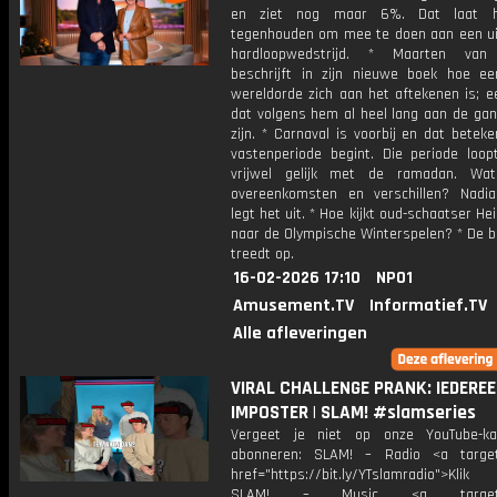
en ziet nog maar 6%. Dat laat 
tegenhouden om mee te doen aan een u
hardloopwedstrijd. * Maarten va
beschrijft in zijn nieuwe boek hoe e
wereldorde zich aan het aftekenen is; e
dat volgens hem al heel lang aan de gang
zijn. * Carnaval is voorbij en dat betek
vastenperiode begint. Die periode loopt
vrijwel gelijk met de ramadan. Wat
overeenkomsten en verschillen? Nadia
legt het uit. * Hoe kijkt oud-schaatser He
naar de Olympische Winterspelen? * De 
treedt op.
16-02-2026 17:10
NPO1
Amusement.TV
Informatief.TV
Alle afleveringen
VIRAL CHALLENGE PRANK: IEDEREE
IMPOSTER | SLAM! #slamseries
Vergeet je niet op onze YouTube-ka
abonneren: SLAM! – Radio <a target
href="https://bit.ly/YTslamradio">Klik
SLAM! – Music <a target="_