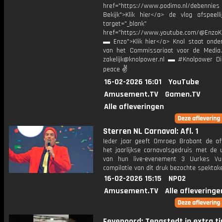
href="https://www.podimo.nl/debennies
Bekijk">Klik hier</a> de vlog afspeelli
target="_blank"
href="https://www.youtube.com/@EnzoKn
▬ Enzo">Klik hier</a> Knol staat onder
van het Commissariaat voor de Media.
zakelijk@knolpower.nl ▬ #Knolpower Di
peace ✌
16-02-2026 16:01
YouTube
Amusement.TV
Gamen.TV
Alle afleveringen
Sterren NL Carnaval: Afl. 1
Ieder jaar geeft Omroep Brabant de af
het jaarlijkse carnavalsgedruis met de 
van hun live-evenement 3 Uurkes Vu
compilatie van dit druk bezochte spektake
16-02-2026 15:15
NPO2
Amusement.TV
Alle afleveringe
Feyenoord: Tengstedt in extra time