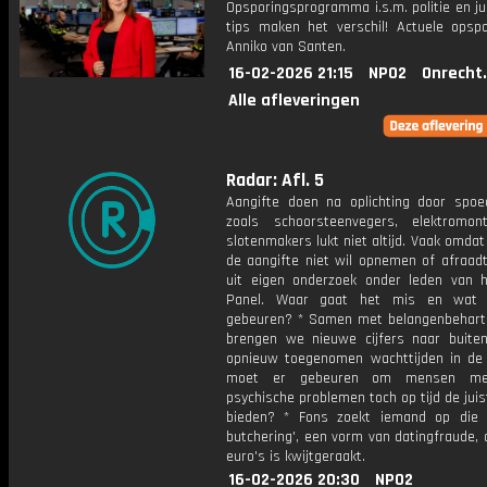
Opsporingsprogramma i.s.m. politie en ju
tips maken het verschil! Actuele opsp
Anniko van Santen.
16-02-2026 21:15
NPO2
Onrecht
Alle afleveringen
Radar: Afl. 5
Aangifte doen na oplichting door spoe
zoals schoorsteenvegers, elektromo
slotenmakers lukt niet altijd. Vaak omdat 
de aangifte niet wil opnemen of afraadt,
uit eigen onderzoek onder leden van 
Panel. Waar gaat het mis en wat
gebeuren? * Samen met belangenbehart
brengen we nieuwe cijfers naar buite
opnieuw toegenomen wachttijden in de
moet er gebeuren om mensen me
psychische problemen toch op tijd de juis
bieden? * Fons zoekt iemand op die 
butchering', een vorm van datingfraude,
euro's is kwijtgeraakt.
16-02-2026 20:30
NPO2