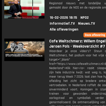
Regionaal nieuws met landelijke uit
gemaakt door de NOS en de regionale om
16-02-2026 18:15
NPO2
Informatief.TV
Nieuws.TV
Alle afleveringen
Cafe Weltschmerz: Willem Engel
Jeroen Pols - Weekoverzicht #7
Waardeer je onze video's? Steun 
Weltschmerz, het podium voor het vrije 
target="_blank"
href="https://www.cafeweltschmerz.nl/
Nederland">Klik hier</a> raakt slaap
zijn hele industrie kwijt: wat weg is, 
meer terug Week 7 2026 laat zien hoe hy
afleiding het zicht op bredere ontwi
vertroebelen. In Nederland roffelt de o
onverminderd voort. Koningen in st
treinen voor gewonden onderstr
oorlogstaal en symboliek verde
genormaliseerd. De ontmenselijking van 