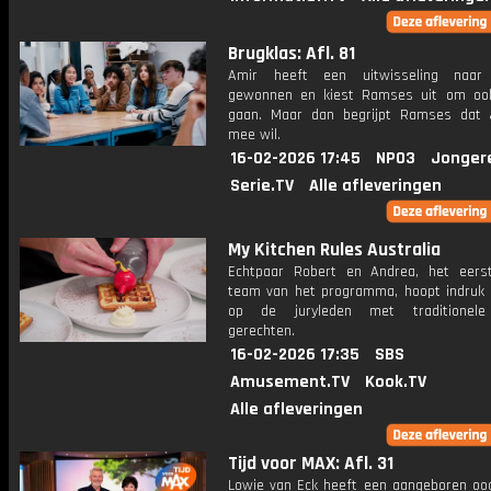
Brugklas: Afl. 81
Amir heeft een uitwisseling naar F
gewonnen en kiest Ramses uit om oo
gaan. Maar dan begrijpt Ramses dat
mee wil.
16-02-2026 17:45
NPO3
Jonger
Serie.TV
Alle afleveringen
My Kitchen Rules Australia
Echtpaar Robert en Andrea, het eers
team van het programma, hoopt indruk
op de juryleden met traditionele
gerechten.
16-02-2026 17:35
SBS
Amusement.TV
Kook.TV
Alle afleveringen
Tijd voor MAX: Afl. 31
Lowie van Eck heeft een aangeboren oog