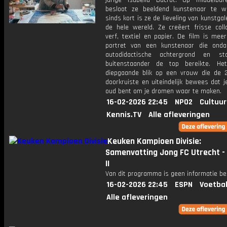
jarige Isabella Ducrot. Op middelbare
besloot ze beeldend kunstenaar te 
sinds kort is ze de lieveling van kunstgal
de hele wereld. Ze creëert frisse col
verf, textiel en papier. De film is mee
portret van een kunstenaar die ond
autodidactische achtergrond en st
buitenstaander de top bereikte. He
diepgaande blik op een vrouw die de
doorkruiste en uiteindelijk bewees dat j
oud bent om je dromen waar te maken.
16-02-2026 22:45
NPO2
Cultuur
Kennis.TV
Alle afleveringen
Keuken Kampioen Divisie:
Samenvatting Jong FC Utrecht -
II
Van dit programma is geen informatie be
16-02-2026 22:45
ESPN
Voetbal
Alle afleveringen