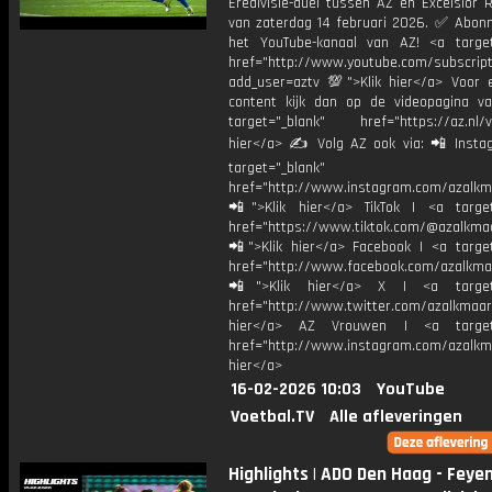
Eredivisie-duel tussen AZ en Excelsior 
van zaterdag 14 februari 2026. ✅ Abonn
het YouTube-kanaal van AZ! <a target
href="http://www.youtube.com/subscript
add_user=aztv 💯">Klik hier</a> Voor e
content kijk dan op de videopagina v
target="_blank" href="https://az.nl/vi
hier</a> ✍ Volg AZ ook via: 📲 Insta
target="_blank"
href="http://www.instagram.com/azalkm
📲">Klik hier</a> TikTok | <a target
href="https://www.tiktok.com/@azalkma
📲">Klik hier</a> Facebook | <a target
href="http://www.facebook.com/azalkma
📲">Klik hier</a> X | <a target=
href="http://www.twitter.com/azalkmaar
hier</a> AZ Vrouwen | <a target=
href="http://www.instagram.com/azalkma
hier</a>
16-02-2026 10:03
YouTube
Voetbal.TV
Alle afleveringen
Highlights | ADO Den Haag - Feye