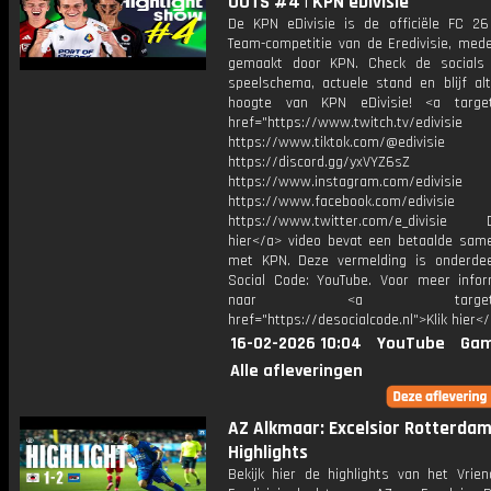
OUTS #4 | KPN eDivisie
De KPN eDivisie is de officiële FC 26
Team-competitie van de Eredivisie, mede
gemaakt door KPN. Check de socials
speelschema, actuele stand en blijf alt
hoogte van KPN eDivisie! <a target
href="https://www.twitch.tv/edivisie
https://www.tiktok.com/@edivisie
https://discord.gg/yxVYZ6sZ
https://www.instagram.com/edivisie
https://www.facebook.com/edivisie
https://www.twitter.com/e_divisie D
hier</a> video bevat een betaalde sam
met KPN. Deze vermelding is onderde
Social Code: YouTube. Voor meer infor
naar <a target="_b
href="https://desocialcode.nl">Klik hier<
16-02-2026 10:04
YouTube
Gam
Alle afleveringen
AZ Alkmaar: Excelsior Rotterdam 
Highlights
Bekijk hier de highlights van het Vrien