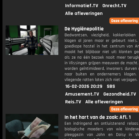
Informatief.TV
Onrecht.TV
Alle afleveringen
De Hygiënepolitie
Bedwantsen, viezigheid, kakkerlakken
klagen al jaren maar er gebeurt niets.
goedkope hostel in het centrum van 
maakt het blijkbaar niet uit: klanten g
als ze na één bezoek nooit meer terug
in Vlissingen grijpen meeuwen de macht.
worden geïntimideerd, inwoners durven 
naar buiten en ondernemers klagen.
vliegende ratten laten zich niet verjagen.
16-02-2026 20:29
SBS
Amusement.TV
Gezondheid.TV
Reis.TV
Alle afleveringen
In het hart van de zaak: Afl. 1
Een indringend en ontluisterend relaas
biologische moeders van wie kinder
pleeggezin van John en Daisy in Vl