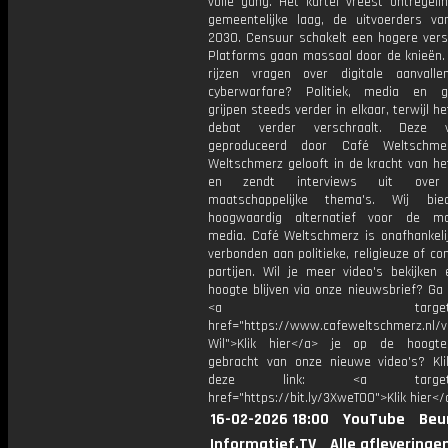
volle gang. Het kartel vreest ontregeli
gemeentelijke laag, de uitvoerders v
2030. Censuur schakelt een hogere versn
Platforms gaan massaal door de knieën. 
rijzen vragen over digitale aanvalle
cyberwarfare? Politiek, media en ge
grijpen steeds verder in elkaar, terwijl he
debat verder verschraalt. Deze 
geproduceerd door Café Weltschme
Weltschmerz gelooft in de kracht van he
en zendt interviews uit over 
maatschappelijke thema's. Wij bi
hoogwaardig alternatief voor de ma
media. Café Weltschmerz is onafhankelij
verbonden aan politieke, religieuze of c
partijen. Wil je meer video's bekijken
hoogte blijven via onze nieuwsbrief? Ga
<a target="_bl
href="https://www.cafeweltschmerz.nl/v
Wil">Klik hier</a> je op de hoogt
gebracht van onze nieuwe video's? Kl
deze link: <a target="_
href="https://bit.ly/3XweTO0">Klik hier</
16-02-2026 18:00
YouTube
Beu
Informatief.TV
Alle afleveringe