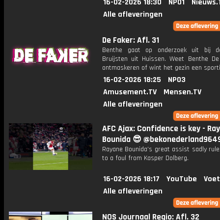
16-02-2026 18:30
NPO1
Nieuws.
Alle afleveringen
De Faker: Afl. 31
Benthe gaat op onderzoek uit bij d
Bruijsten uit Huissen. Weet Benthe De
ontmaskeren of wint het gezin een sporti
16-02-2026 18:25
NPO3
Amusement.TV
Mensen.TV
Alle afleveringen
AFC Ajax: Confidence is key - Ra
Bounida 😎 @bekonederland964
Rayane Bounida’s great assist sadly rul
to a foul from Kasper Dolberg.
16-02-2026 18:17
YouTube
Voet
Alle afleveringen
NOS Journaal Regio: Afl. 32