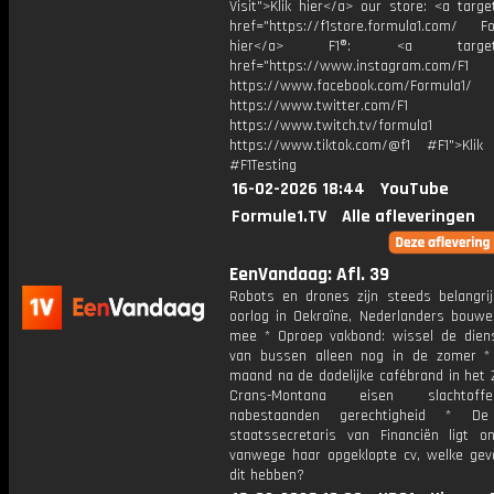
Visit">Klik hier</a> our store: <a targe
href="https://f1store.formula1.com/ Fol
hier</a> F1®: <a target="_
href="https://www.instagram.com/F1
https://www.facebook.com/Formula1/
https://www.twitter.com/F1
https://www.twitch.tv/formula1
https://www.tiktok.com/@f1 #F1">Klik
#F1Testing
16-02-2026 18:44
YouTube
Formule1.TV
Alle afleveringen
EenVandaag: Afl. 39
Robots en drones zijn steeds belangrij
oorlog in Oekraïne, Nederlanders bouwe
mee * Oproep vakbond: wissel de diens
van bussen alleen nog in de zomer *
maand na de dodelijke cafébrand in het 
Crans-Montana eisen slachtof
nabestaanden gerechtigheid * D
staatssecretaris van Financiën ligt o
vanwege haar opgeklopte cv, welke gev
dit hebben?