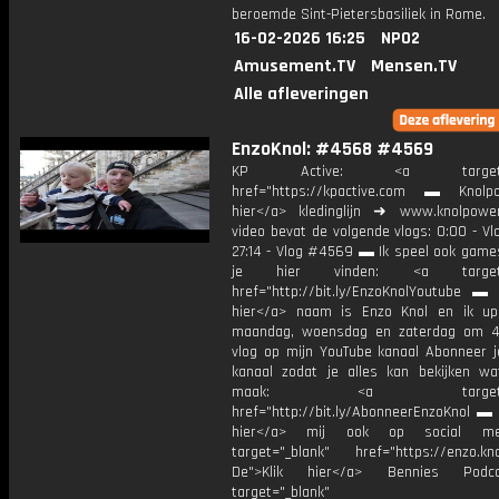
beroemde Sint-Pietersbasiliek in Rome.
16-02-2026 16:25
NPO2
Amusement.TV
Mensen.TV
Alle afleveringen
EnzoKnol: #4568 #4569
KP Active: <a target="_
href="https://kpactive.com ▬ Knolpo
hier</a> kledinglijn ➜ www.knolpowe
video bevat de volgende vlogs: 0:00 - V
27:14 - Vlog #4569 ▬ Ik speel ook games
je hier vinden: <a target="
href="http://bit.ly/EnzoKnolYoutube ▬ M
hier</a> naam is Enzo Knol en ik up
maandag, woensdag en zaterdag om 4
vlog op mijn YouTube kanaal Abonneer j
kanaal zodat je alles kan bekijken w
maak: <a target="_b
href="http://bit.ly/AbonneerEnzoKnol ▬ 
hier</a> mij ook op social me
target="_blank" href="https://enzo.kno
De">Klik hier</a> Bennies Podc
target="_blank"