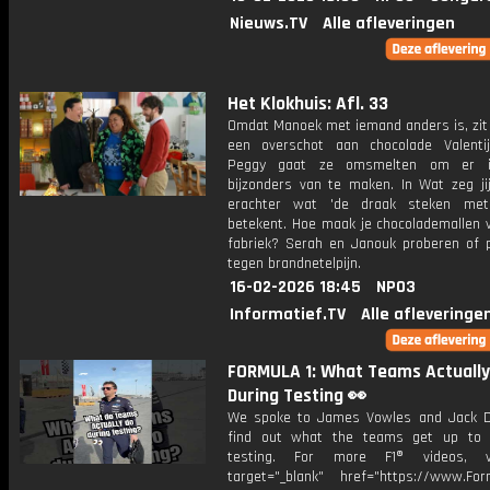
Nieuws.TV
Alle afleveringen
Het Klokhuis: Afl. 33
Omdat Manoek met iemand anders is, zit
een overschot aan chocolade Valentij
Peggy gaat ze omsmelten om er i
bijzonders van te maken. In Wat zeg ji
erachter wat 'de draak steken met
betekent. Hoe maak je chocolademallen v
fabriek? Serah en Janouk proberen of p
tegen brandnetelpijn.
16-02-2026 18:45
NPO3
Informatief.TV
Alle afleveringe
FORMULA 1: What Teams Actually
During Testing 👀
We spoke to James Vowles and Jack 
find out what the teams get up to 
testing. For more F1® videos, v
target="_blank" href="https://www.For