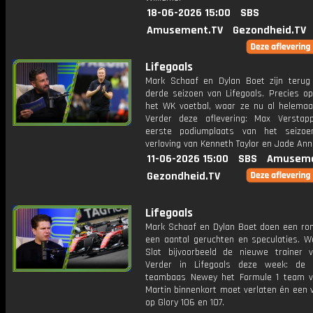
18-06-2026 15:00
SBS
Amusement.TV
Gezondheid.TV
Lifegoals
Mark Schaaf en Dylan Boet zijn terug
derde seizoen van Lifegoals. Precies op
het WK voetbal, waar ze nu al helemaal 
Verder deze aflevering: Max Verstap
eerste podiumplaats van het seizo
verloving van Kenneth Taylor en Jade Ann
11-06-2026 15:00
SBS
Amuseme
Gezondheid.TV
Lifegoals
Mark Schaaf en Dylan Boet doen een ron
een aantal geruchten en speculaties. W
Slot bijvoorbeeld de nieuwe trainer 
Verder in Lifegoals deze week: de 
teambaas Newey het Formule 1 team 
Martin binnenkort moet verlaten én een v
op Glory 106 en 107.