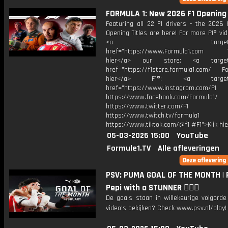
FORMULA 1: New 2026 F1 Opening 
Featuring all 22 F1 drivers - the 2026 
Opening Titles are here! For more F1® vide
<a target="_bl
href="https://www.Formula1.com Vis
hier</a> our store: <a target=
href="https://f1store.formula1.com/ Fol
hier</a> F1®: <a target="_
href="https://www.instagram.com/F1
https://www.facebook.com/Formula1/
https://www.twitter.com/F1
https://www.twitch.tv/formula1
https://www.tiktok.com/@f1 #F1">Klik hi
05-03-2026 15:00
YouTube
Formule1.TV
Alle afleveringen
PSV: PUMA GOAL OF THE MONTH | 
Pepi with a STUNNER 😮‍💨🚀
De goals staan in willekeurige volgord
video's bekijken? Check www.psv.nl/play!