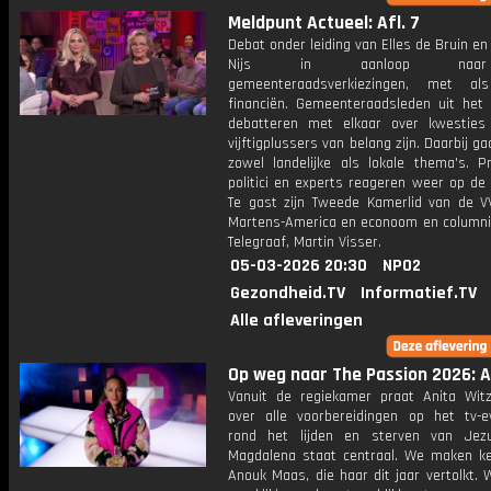
Meldpunt Actueel: Afl. 7
Debat onder leiding van Elles de Bruin en
Nijs in aanloop na
gemeenteraadsverkiezingen, met al
financiën. Gemeenteraadsleden uit het 
debatteren met elkaar over kwesties
vijftigplussers van belang zijn. Daarbij g
zowel landelijke als lokale thema's. P
politici en experts reageren weer op de
Te gast zijn Tweede Kamerlid van de VV
Martens-America en econoom en columni
Telegraaf, Martin Visser.
05-03-2026 20:30
NPO2
Gezondheid.TV
Informatief.TV
Alle afleveringen
Op weg naar The Passion 2026: Af
Vanuit de regiekamer praat Anita Witzi
over alle voorbereidingen op het tv-
rond het lijden en sterven van Jez
Magdalena staat centraal. We maken k
Anouk Maas, die haar dit jaar vertolkt.