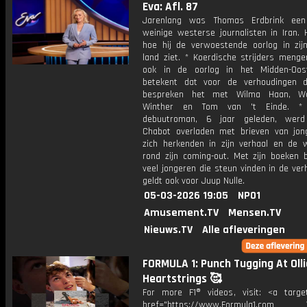
Eva: Afl. 87
Jarenlang was Thomas Erdbrink ee
weinige westerse journalisten in Iran. H
hoe hij de verwoestende oorlog in zijn
land ziet. * Koerdische strijders menge
ook in de oorlog in het Midden-Oos
betekent dat voor de verhoudingen 
bespreken het met Wilma Haan, W
Winther en Tom van 't Einde. *
debuutroman, 6 jaar geleden, werd 
Chabot overladen met brieven van jon
zich herkenden in zijn verhaal en de w
rond zijn coming-out. Met zijn boeken b
veel jongeren die steun vinden in de ver
geldt ook voor Juup Nulle.
05-03-2026 19:05
NPO1
Amusement.TV
Mensen.TV
Nieuws.TV
Alle afleveringen
FORMULA 1: Punch Tugging At Olli
Heartstrings 🥰
For more F1® videos, visit: <a target
href="https://www.Formula1.com Vis