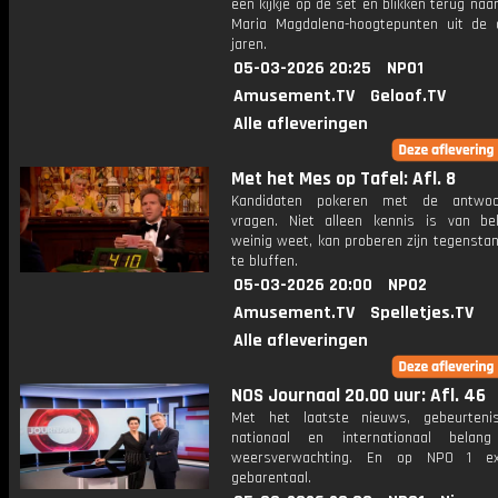
een kijkje op de set en blikken terug naa
Maria Magdalena-hoogtepunten uit de 
jaren.
05-03-2026 20:25
NPO1
Amusement.TV
Geloof.TV
Alle afleveringen
Met het Mes op Tafel: Afl. 8
Kandidaten pokeren met de antwo
vragen. Niet alleen kennis is van be
weinig weet, kan proberen zijn tegensta
te bluffen.
05-03-2026 20:00
NPO2
Amusement.TV
Spelletjes.TV
Alle afleveringen
NOS Journaal 20.00 uur: Afl. 46
Met het laatste nieuws, gebeurteni
nationaal en internationaal bela
weersverwachting. En op NPO 1 e
gebarentaal.