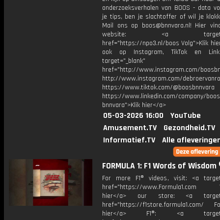
onderzoeksverhalen van BOOS - data vo
je tips, ben je slachtoffer of wil je klok
Mail ons op boos@bnnvara.nl! Hier vin
website: <a target="_
href="https://npo3.nl/boos Volg">Klik hi
ook op Instagram, TikTok en Link
target="_blank"
href="http://www.instagram.com/boosb
http://www.instagram.com/debroervanr
https://www.tiktok.com/@boosbnnvara
https://www.linkedin.com/company/boos
bnnvara">Klik hier</a>
05-03-2026 16:00
YouTube
Amusement.TV
Gezondheid.TV
Informatief.TV
Alle afleveringe
FORMULA 1: F1 Words of Wisdom 
For more F1® videos, visit: <a target
href="https://www.Formula1.com Vis
hier</a> our store: <a target=
href="https://f1store.formula1.com/ Fol
hier</a> F1®: <a target="_