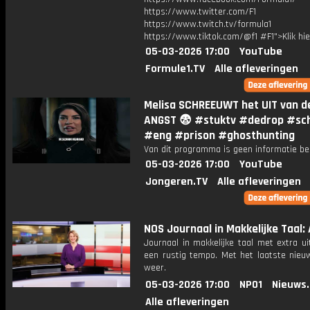
https://www.twitter.com/F1
https://www.twitch.tv/formula1
https://www.tiktok.com/@f1 #F1">Klik hi
05-03-2026 17:00
YouTube
Formule1.TV
Alle afleveringen
Melisa SCHREEUWT het UIT van d
ANGST 😨 #stuktv #dedrop #sch
#eng #prison #ghosthunting
Van dit programma is geen informatie be
05-03-2026 17:00
YouTube
Jongeren.TV
Alle afleveringen
NOS Journaal in Makkelijke Taal: 
Journaal in makkelijke taal met extra ui
een rustig tempo. Met het laatste nieu
weer.
05-03-2026 17:00
NPO1
Nieuws
Alle afleveringen