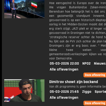
Hoe eensgezind is Europa over de Iran
We vragen Buitenlandse Zaken-mini
Berendsen hoe belangrijk het is dat ons
een gezamenlijk standpunt inneemt
gasvoorraad is op een historisch diepte
oorlog in het Midden-Oosten maakt dat d
erg sterk stijgt. JA21 pleit er al langer 
gasvoorraad in Groningen niet te dichten
'strategische reserve' achter de hand t
Nu lijkt ook de PVV zich achter de plan t
Groningers zijn er erg boos over. * Me
kleine twee weken vo
gemeenteraadsverkiezingen kijken we n
voor Democratie.
05-03-2026 22:00
NPO2
Nieuws
Alle afleveringen
Dimitrov showt zijn backend
Van dit programma is geen informatie be
05-03-2026 21:45
Ziggo
Sporte
Alle afleveringen