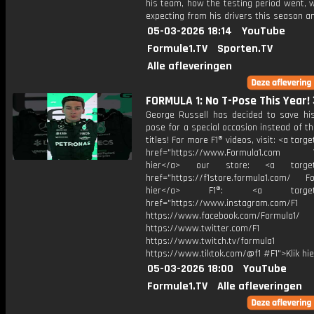
his team, how the testing period went, 
expecting from his drivers this season a
05-03-2026 18:14
YouTube
Formule1.TV
Sporten.TV
Alle afleveringen
FORMULA 1: No T-Pose This Year!
George Russell has decided to save his 
pose for a special occasion instead of t
titles! For more F1® videos, visit: <a targ
href="https://www.Formula1.com Vis
hier</a> our store: <a target=
href="https://f1store.formula1.com/ Fol
hier</a> F1®: <a target="_
href="https://www.instagram.com/F1
https://www.facebook.com/Formula1/
https://www.twitter.com/F1
https://www.twitch.tv/formula1
https://www.tiktok.com/@f1 #F1">Klik hi
05-03-2026 18:00
YouTube
Formule1.TV
Alle afleveringen