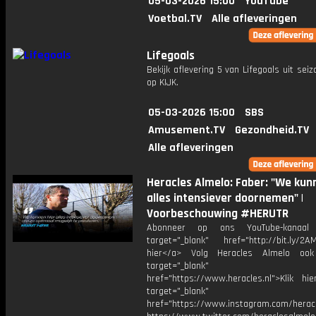
05-03-2026 15:00
YouTube
Voetbal.TV
Alle afleveringen
Lifegoals
Bekijk aflevering 5 van Lifegoals uit seiz
op KIJK.
05-03-2026 15:00
SBS
Amusement.TV
Gezondheid.TV
Alle afleveringen
Heracles Almelo: Faber: "We kun
alles intensiever doornemen" |
Voorbeschouwing #HERUTR
Abonneer op ons YouTube-kanaal
target="_blank" href="http://bit.ly/2AM
hier</a> Volg Heracles Almelo oo
target="_blank"
href="https://www.heracles.nl">Klik hi
target="_blank"
href="https://www.instagram.com/herac