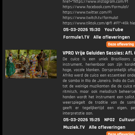
href="https://www.instagram.com/F1
https://www.facebook.com/Formula1/
https://www.twitter.com/F1
https://www.twitch.tv/formula1
https://www.tiktok.com/@f1 #F1">Klik hi
05-03-2026 15:30
YouTube
Formule1.TV
Alle afleveringen
VPRO Vrije Geluiden Sessies: Afl. 
De cuíca is een uniek Braziliaans p
instrument, herkenbaar aan zijn karakte
hoge, vocale klanken. Oorspronkelijk afk
Afrika werd de cuíca een essentieel ond
de samba in Rio de Janeiro. Índio da Cuí
tot de weinige muzikanten die de cuíca n
ritmisch, maar ook melodisch beheersen
handen wordt het instrument een solist.
weerspiegelt de traditie van de sa
geeft er tegelijkertijd een eigen, per
interpretatie aan.
05-03-2026 15:25
NPO2
Cultuur
Muziek.TV
Alle afleveringen