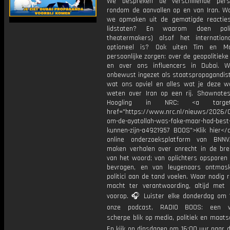
We bespreken de verschillende pers
rondom de aanvallen op en van Iran. W
we opmaken uit de gematigde reactie
lidstaten? En waarom doen poli
theatermakers) alsof het internation
optioneel is? Ook uiten Tim en Ma
persoonlijke zorgen: over de geopolitieke
en over ons influencers in Dubai. W
onbewust ingezet als staatspropagandist
wat ons opviel en alles wat je deze 
weten over Iran op een rij. Shownote
Hoogling in NRC: <a target="
href="https://www.nrc.nl/nieuws/2026
om-de-ayatollah-was-fake-maar-had-best
kunnen-zijn-a4921957 BOOS">Klik hier</
online onderzoeksplatform van BNNV
maken verhalen over onrecht in de bre
van het woord; van oplichters opsporen 
bevragen, en van leugenaars ontmas
politici aan de tand voelen. Waar nodig 
macht ter verantwoording, altijd met 
voorop. 🎧 Luister elke donderdag om 
onze podcast, RADIO BOOS: een we
scherpe blik op media, politiek en maatsch
En kijk op dinsdagen om 16:00 uur naar 