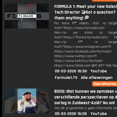
FORMULA 1: Meet your new Sales
Tech Director 🤝Got a question?
them anything! 💭
For more F1® videos, visit: <a target
href="https://www.Formula1.com Vis
hier</a> our store: <a target=
href="https://f1store.formula1.com/ Fol
hier</a> F1®: <a target="_
href="https://www.instagram.com/F1
https://www.facebook.com/Formula1/
https://www.twitter.com/F1
https://www.twitch.tv/formula1
https://www.tiktok.com/@f1 #F1">Klik hi
05-03-2026 16:30
YouTube
Formule1.TV
Alle afleveringen
BOOS: Wat kunnen we opmaken u
verschillende perspectieven op 
oorlog in Zuidwest-Azië? Nu onl
Van dit programma is geen informatie be
05-03-2026 16:06
YouTube