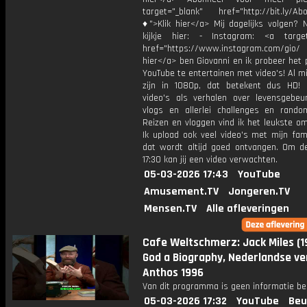
target="_blank" href="http://bit.ly/Ab
♦">Klik hier</a> Mij dagelijks volgen?
kijkje hier: - Instagram: <a target
href="https://www.instagram.com/gio/
hier</a> ben Giovanni en ik probeer het 
YouTube te entertainen met video's! Al mi
zijn in 1080p, dat betekent dus HD! 
video's als verhalen over levensgebeur
vlogs en allerlei challenges en rando
Reizen en vloggen vind ik het leukste o
Ik upload ook veel video's met mijn fam
dat wordt altijd goed ontvangen. Om 
17:30 kan jij een video verwachten.
05-03-2026 17:43
YouTube
Amusement.TV
Jongeren.TV
Mensen.TV
Alle afleveringen
Cafe Weltschmerz: Jack Miles (1
God a Biography, Nederlandse ve
Anthos 1996
Van dit programma is geen informatie be
05-03-2026 17:32
YouTube
Beu