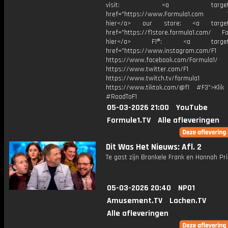
visit: <a target="_b
href="https://www.Formula1.com Vis
hier</a> our store: <a target=
href="https://f1store.formula1.com/ Fol
hier</a> F1®: <a target="_
href="https://www.instagram.com/F1
https://www.facebook.com/Formula1/
https://www.twitter.com/F1
https://www.twitch.tv/formula1
https://www.tiktok.com/@f1 #F3">Klik
#RoadToF1
05-03-2026 21:00
YouTube
Formule1.TV
Alle afleveringen
Dit Was Het Nieuws: Afl. 2
Te gast zijn Brankele Frank en Hannah Pri
05-03-2026 20:40
NPO1
Amusement.TV
Lachen.TV
Alle afleveringen