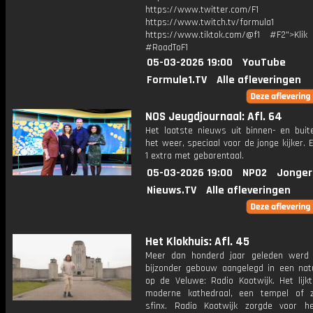
https://www.twitter.com/F1
https://www.twitch.tv/formula1
https://www.tiktok.com/@f1 #F2">Klik
#RoadToF1
05-03-2026 19:00
YouTube
Formule1.TV
Alle afleveringen
NOS Jeugdjournaal: Afl. 64
Het laatste nieuws uit binnen- en buit
het weer, speciaal voor de jonge kijker.
1 extra met gebarentaal.
05-03-2026 19:00
NPO2
Jonger
Nieuws.TV
Alle afleveringen
Het Klokhuis: Afl. 45
Meer dan honderd jaar geleden werd
bijzonder gebouw aangelegd in een nat
op de Veluwe: Radio Kootwijk. Het lijk
moderne kathedraal, een tempel of 
sfinx. Radio Kootwijk zorgde voor h