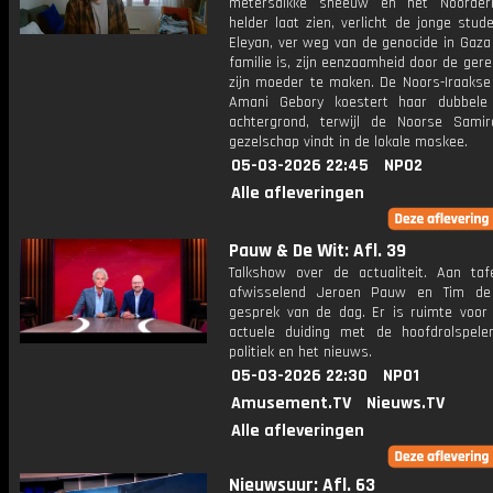
metersdikke sneeuw en het Noorderl
helder laat zien, verlicht de jonge stu
Eleyan, ver weg van de genocide in Gaza
familie is, zijn eenzaamheid door de ger
zijn moeder te maken. De Noors-Iraakse
Amani Gebory koestert haar dubbele 
achtergrond, terwijl de Noorse Sami
gezelschap vindt in de lokale moskee.
05-03-2026 22:45
NPO2
Alle afleveringen
Pauw & De Wit: Afl. 39
Talkshow over de actualiteit. Aan taf
afwisselend Jeroen Pauw en Tim de
gesprek van de dag. Er is ruimte voor
actuele duiding met de hoofdrolspele
politiek en het nieuws.
05-03-2026 22:30
NPO1
Amusement.TV
Nieuws.TV
Alle afleveringen
Nieuwsuur: Afl. 63