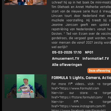
schreef hij op in het boek De mini-maats
Tim Oliehoek en Annet Malherbe vertelle
start van de nieuwe serie Rust & Vreugd
Linssen tourt door Nederland met e
muzikale voorstelling. Hij treedt bij 
Jeanine Janssen geeft een update
repatriëring van Nederlanders vanuit he
Oosten. * Ted van Essen over de vaccina
gordelroos, die vergoed gaat worden, ma
voor mensen die vanaf 2027 zestig worde
wel eerlijk?
05-03-2026 17:10
NPO1
Amusement.TV
Informatief.TV
Alle afleveringen
FORMULA 1: Lights, Camera, Actio
For more F1® videos, visit: <a target
href="https://www.Formula1.com Vis
hier</a> our store: <a target=
href="https://f1store.formula1.com/ Fol
hier</a> F1®: <a target="_
href="https://www.instagram.com/F1
https://www.facebook.com/Formula1/