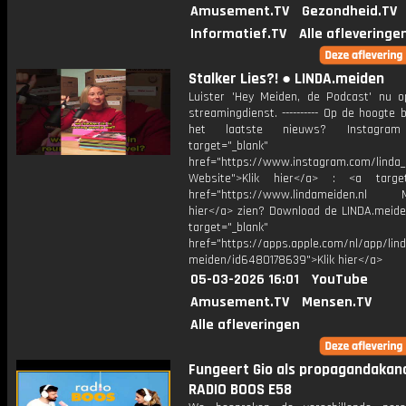
Amusement.TV
Gezondheid.TV
Informatief.TV
Alle afleveringe
Stalker Lies?! ● LINDA.meiden
Luister 'Hey Meiden, de Podcast' nu o
streamingdienst. ---------- Op de hoogte b
het laatste nieuws? Instagr
target="_blank"
href="https://www.instagram.com/linda
Website">Klik hier</a> : <a target
href="https://www.lindameiden.nl M
hier</a> zien? Download de LINDA.meide
target="_blank"
href="https://apps.apple.com/nl/app/lind
meiden/id6480178639">Klik hier</a>
05-03-2026 16:01
YouTube
Amusement.TV
Mensen.TV
Alle afleveringen
Fungeert Gio als propagandakana
RADIO BOOS E58