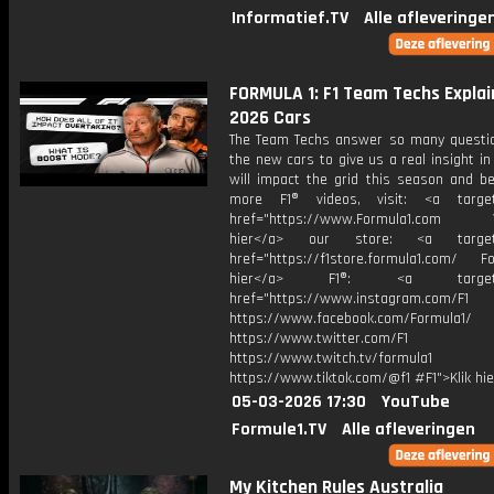
Informatief.TV
Alle afleveringe
FORMULA 1: F1 Team Techs Explai
2026 Cars
The Team Techs answer so many questi
the new cars to give us a real insight i
will impact the grid this season and be
more F1® videos, visit: <a target=
href="https://www.Formula1.com Vis
hier</a> our store: <a target=
href="https://f1store.formula1.com/ Fol
hier</a> F1®: <a target="_
href="https://www.instagram.com/F1
https://www.facebook.com/Formula1/
https://www.twitter.com/F1
https://www.twitch.tv/formula1
https://www.tiktok.com/@f1 #F1">Klik hi
05-03-2026 17:30
YouTube
Formule1.TV
Alle afleveringen
My Kitchen Rules Australia