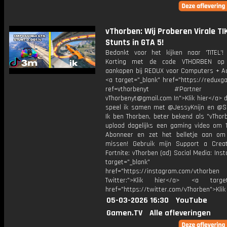
vThorben: Wij Proberen Virale T
Stunts in GTA 5!
Bedankt voor het kijken naar 'TITEL'!
Korting met de code VTHORBEN op
aankopen bij REDUX voor Computers + Ac
<a target="_blank" href="https://reduxg
ref=vthorbenyt #Partner Bu
vThorbenyt@gmail.com In">Klik hier</a> 
speel ik samen met @JessyKnijn en @Sa
Ik ben Thorben, beter bekend als "vThor
upload dagelijks een gaming video om 1
Abonneer en zet het belletje aan om
missen! Gebruik mijn Support a Crea
Fortnite: vThorben (ad) Social Media: Ins
target="_blank"
href="https://instagram.com/vthorben
Twitter:">Klik hier</a> <a target=
href="https://twitter.com/vThorben">Klik
05-03-2026 16:30
YouTube
Gamen.TV
Alle afleveringen