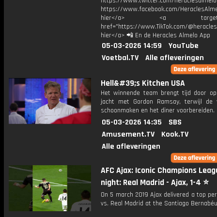
https://www.twitter.com/heraclesalmelo
https://www.facebook.com/HeraclesAlmel
hier</a> <a target="_
href="https://www.TikTok.com/@heracles
hier</a> 📲 En de Heracles Almelo App
05-03-2026 14:59
YouTube
Voetbal.TV
Alle afleveringen
Hell&#39;s Kitchen USA
Het winnende team brengt tijd door op
jacht met Gordon Ramsay, terwijl de v
schoonmaken en het diner voorbereiden.
05-03-2026 14:35
SBS
Amusement.TV
Kook.TV
Alle afleveringen
AFC Ajax: Iconic Champions Leag
night: Real Madrid - Ajax, 1-4 ⭐️
On 5 march 2019 Ajax delivered a top pe
vs. Real Madrid at the Santiago Bernabéu