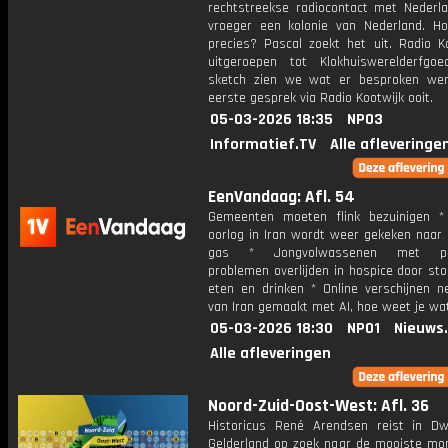
rechtstreekse radiocontact met Nederlan
vroeger een kolonie van Nederland. Ho
precies? Pascal zoekt het uit. Radio Ko
uitgeroepen tot Klokhuiswerelderfgo
sketch zien we wat er besproken wer
eerste gesprek via Radio Kootwijk ooit.
05-03-2026 18:35
NPO3
Informatief.TV
Alle afleveringe
EenVandaag: Afl. 54
Gemeenten moeten flink bezuinigen 
oorlog in Iran wordt weer gekeken naar 
gas * Jongvolwassenen met psy
problemen overlijden in hospice door st
eten en drinken * Online verschijnen n
van Iran gemaakt met AI, hoe weet je wat
05-03-2026 18:30
NPO1
Nieuws
Alle afleveringen
Noord-Zuid-Oost-West: Afl. 36
Historicus René Arendsen reist in D
Gelderland op zoek naar de mooiste m