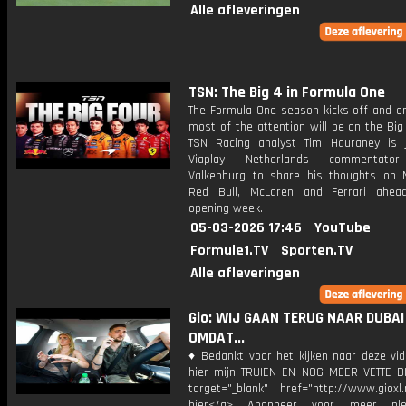
Alle afleveringen
TSN: The Big 4 in Formula One
The Formula One season kicks off and on
most of the attention will be on the Bi
TSN Racing analyst Tim Hauraney is 
Viaplay Netherlands commentato
Valkenburg to share his thoughts on 
Red Bull, McLaren and Ferrari ahea
opening week.
05-03-2026 17:46
YouTube
Formule1.TV
Sporten.TV
Alle afleveringen
Gio: WIJ GAAN TERUG NAAR DUBAI
OMDAT...
♦ Bedankt voor het kijken naar deze vid
hier mijn TRUIEN EN NOG MEER VETTE D
target="_blank" href="http://www.gioxl.
hier</a> Abonneer voor meer ple