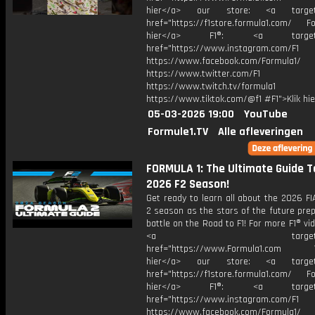
hier</a> our store: <a target=
href="https://f1store.formula1.com/ Fol
hier</a> F1®: <a target="_
href="https://www.instagram.com/F1
https://www.facebook.com/Formula1/
https://www.twitter.com/F1
https://www.twitch.tv/formula1
https://www.tiktok.com/@f1 #F1">Klik hi
05-03-2026 19:00
YouTube
Formule1.TV
Alle afleveringen
FORMULA 1: The Ultimate Guide T
2026 F2 Season!
Get ready to learn all about the 2026 F
2 season as the stars of the future pre
battle on the Road to F1! For more F1® vide
<a target="_bl
href="https://www.Formula1.com Vis
hier</a> our store: <a target=
href="https://f1store.formula1.com/ Fol
hier</a> F1®: <a target="_
href="https://www.instagram.com/F1
https://www.facebook.com/Formula1/