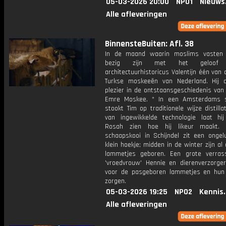
05-03-2026 20:00
NPO1
Nieuws
Alle afleveringen
BinnensteBuiten: Afl. 38
In de maand waarin moslims vasten 
bezig zijn met het geloof 
architectuurhistoricus Valentijn één van
Turkse moskeeën van Nederland. Hij 
plezier in de ontstaansgeschiedenis van
Emre Moskee. * In een Amsterdams s
stookt Tim op traditionele wijze distill
van ingewikkelde technologie laat hij
Rosah zien hoe hij likeur maakt.
schaapskooi in Schijndel zit een ongel
klein hoekje; midden in de winter zijn al
lammetjes geboren. Een grote verras
'vroedvrouw' Hennie en dierenverzorger
voor de pasgeboren lammetjes en hu
zorgen.
05-03-2026 19:25
NPO2
Kennis
Alle afleveringen