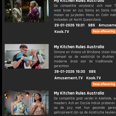
My Kitchen Rules Australia
De competitie verplaatst zich naar To
waar broer en zus Danny en Sonia indr
maken op juryleden Manu en Colin met 
invloeden uit North Queensland.
29-01-2026 19:31
SBS
Amuseme
Kook.TV
My Kitchen Rules Australia
Simone en Viviana uit Brisbane staan kl
stempel op de wedstrijd te drukken
moderne draai aan de traditionele I
gerechten.
28-01-2026 19:30
SBS
Amusement.TV
Kook.TV
My Kitchen Rules Australia
De competitie gaat verder in Adelaide, 
moeders Ash en Cassie indruk proberen
op de jury met hun gezonde gerec
geïnspireerd zijn op de Aziatische keuken