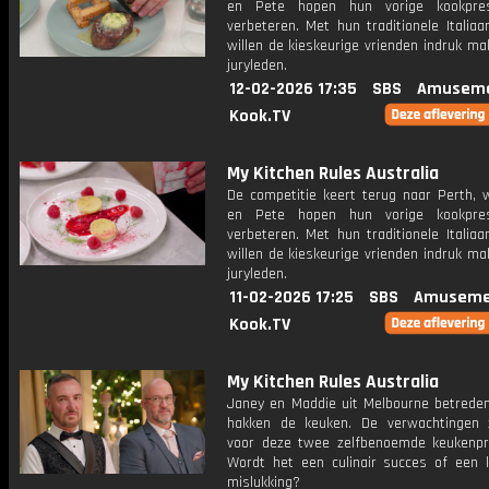
en Pete hopen hun vorige kookpres
verbeteren. Met hun traditionele Italia
willen de kieskeurige vrienden indruk m
juryleden.
12-02-2026 17:35
SBS
Amuseme
Kook.TV
My Kitchen Rules Australia
De competitie keert terug naar Perth, 
en Pete hopen hun vorige kookpres
verbeteren. Met hun traditionele Italia
willen de kieskeurige vrienden indruk m
juryleden.
11-02-2026 17:25
SBS
Amuseme
Kook.TV
My Kitchen Rules Australia
Janey en Maddie uit Melbourne betrede
hakken de keuken. De verwachtingen 
voor deze twee zelfbenoemde keukenpr
Wordt het een culinair succes of een ko
mislukking?